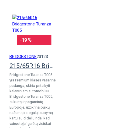
-19 %
BRIDGESTONE
23123
215/65R16 Bridgestone Turanza T005
Bridgestone Turanza T005
yra Premium klasės vasarinė
padanga, skirta pritaikyti
keleiviniam automobiliui.
Bridgestone Turanza T005,
sukurtą ir pagamintą
Europoje, užtikrina puikų
našumą ir degalų taupymą
kartu su dideliu rida, kad
vairuotojai galėtų visiškai