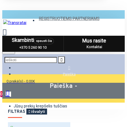
REGISTRUOTIEMS PARTNERIAMS
Skambinti
Mus rasite
spausti čia
Menu
Kontaktai
+370 5 260 90 10
Paieška
0 prekė(s) - 0.00€
Paieška -
0
Jūsų prekių krepšelis tuščias
FILTRAS
išvalyti