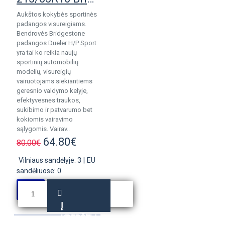
Aukštos kokybės sportinės
padangos visureigiams.
Bendrovės Bridgestone
padangos Dueler H/P Sport
yra tai ko reikia naujų
sportinių automobilių
modelių, visureigių
vairuotojams siekiantiems
geresnio valdymo kelyje,
efektyvesnės traukos,
sukibimo ir patvarumo bet
kokiomis vairavimo
sąlygomis. Vairav..
64.80€
80.00€
Vilniaus sandėlyje: 3
|
EU
sandėliuose: 0
Į
KREPŠELĮ