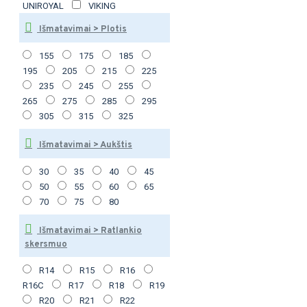
UNIROYAL
VIKING
Išmatavimai > Plotis
155
175
185
195
205
215
225
235
245
255
265
275
285
295
305
315
325
Išmatavimai > Aukštis
30
35
40
45
50
55
60
65
70
75
80
Išmatavimai > Ratlankio
skersmuo
R14
R15
R16
R16C
R17
R18
R19
R20
R21
R22