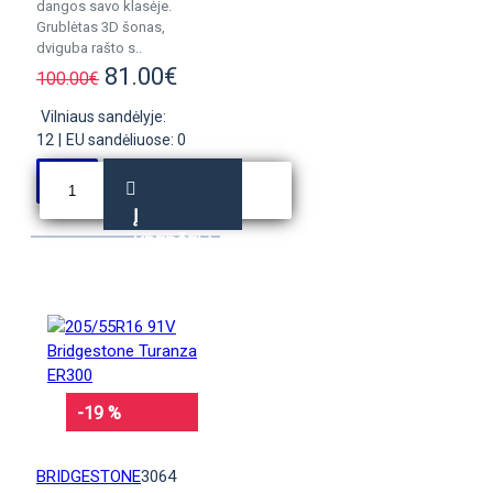
dangos savo klasėje.
Grublėtas 3D šonas,
dviguba rašto s..
81.00€
100.00€
Vilniaus sandėlyje:
12
|
EU sandėliuose: 0
Į
KREPŠELĮ
-19 %
BRIDGESTONE
3064