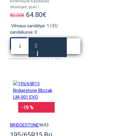
kontroliuoti kasdienes
situacijas, ypač l..
64.80€
80.00€
Vilniaus sandėlyje: 1
|
EU
sandėliuose: 0
Į
KREPŠELĮ
-19 %
BRIDGESTONE
9693
195/65R15 Bridgestone Blizzak LM-001 EVO