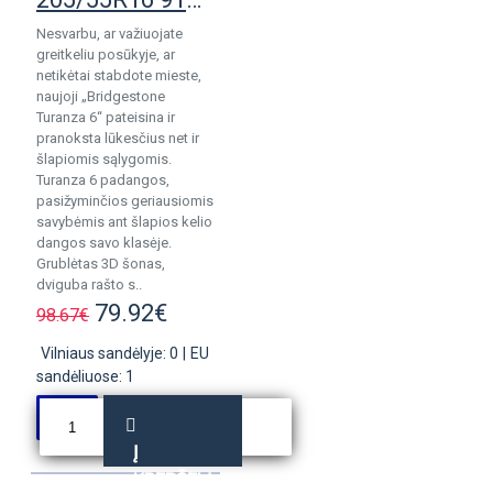
Nesvarbu, ar važiuojate
greitkeliu posūkyje, ar
netikėtai stabdote mieste,
naujoji „Bridgestone
Turanza 6“ pateisina ir
pranoksta lūkesčius net ir
šlapiomis sąlygomis.
Turanza 6 padangos,
pasižyminčios geriausiomis
savybėmis ant šlapios kelio
dangos savo klasėje.
Grublėtas 3D šonas,
dviguba rašto s..
79.92€
98.67€
Vilniaus sandėlyje: 0
|
EU
sandėliuose: 1
Į
KREPŠELĮ