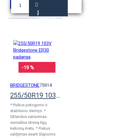
Į
KREPŠELĮ
-19 %
BRIDGESTONE
75914
255/50R19 103V Bridgestone ER30 padanga
* Puikus patogumo ir
stabilumo derinys. *
Sklandus vairavimas
sumažina stresą ilgų
kelionių metu. * Puikus
valdymas esant šlapioms