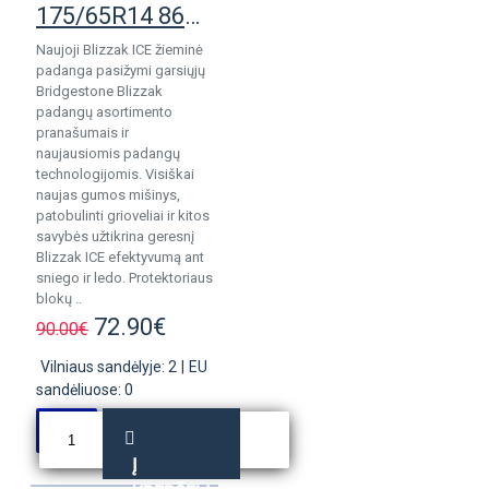
175/65R14 86T Bridgestone Blizzak Ice
Naujoji Blizzak ICE žieminė
padanga pasižymi garsiųjų
Bridgestone Blizzak
padangų asortimento
pranašumais ir
naujausiomis padangų
technologijomis. Visiškai
naujas gumos mišinys,
patobulinti grioveliai ir kitos
savybės užtikrina geresnį
Blizzak ICE efektyvumą ant
sniego ir ledo. Protektoriaus
blokų ..
72.90€
90.00€
Vilniaus sandėlyje: 2
|
EU
sandėliuose: 0
Į