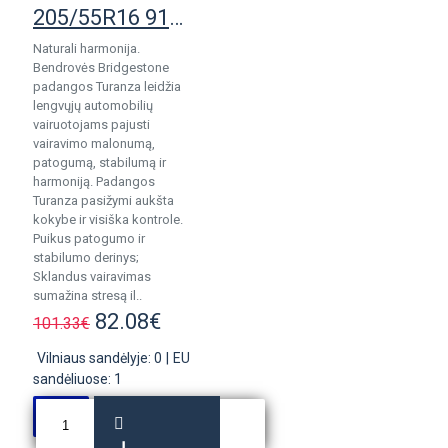
205/55R16 91V Bridgestone Turanza ER300
Naturali harmonija.
Bendrovės Bridgestone
padangos Turanza leidžia
lengvųjų automobilių
vairuotojams pajusti
vairavimo malonumą,
patogumą, stabilumą ir
harmoniją. Padangos
Turanza pasižymi aukšta
kokybe ir visiška kontrole.
Puikus patogumo ir
stabilumo derinys;
Sklandus vairavimas
sumažina stresą il..
82.08€
101.33€
Vilniaus sandėlyje: 0
|
EU
sandėliuose: 1