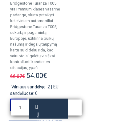
Bridgestone Turanza T005
yra Premium klasės vasarinė
padanga, skirta pritaikyti
keleiviniam automobiliui.
Bridgestone Turanza T005,
sukurtą ir pagamintą
Europoje, užtikrina puikų
našumą ir degalų taupymą
kartu su dideliu rida, kad
vairuotojai galėtų visiškai
kontroliuoti kasdienes
situacijas, ypač ..
54.00€
66.67€
Vilniaus sandėlyje: 2
|
EU
sandėliuose: 0
Į
KREPŠELĮ