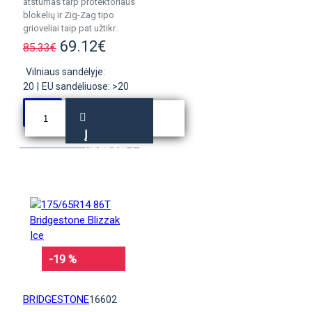
atstumas tarp protektoriaus
blokelių ir Zig-Zag tipo
grioveliai taip pat užtikr..
69.12€
85.33€
Vilniaus sandėlyje:
20
|
EU sandėliuose: >20
Į
KREPŠELĮ
-19 %
BRIDGESTONE
16602