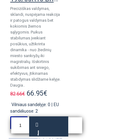
Preciziškas valdymas,
sklandi, nuspėjama reakcija
ir patogus valdymas bet
kokiomis žiemos
sąlygomis. Puikus
stabilumas įveikiant
posūkius, užtikrinta
dinamika - nuo žiedinių
miesto sankryžų iki
magistralių. Išskirtinis
sukibimas ant sniego,
efektyvus, įtikinamas
stabdymas slidžiame kelyje.
Daugia..
66.95€
82.66€
Vilniaus sandėlyje: 0
|
EU
sandėliuose: 2
Į