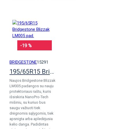
KREPŠELĮ
-19 %
BRIDGESTONE
15291
195/65R15 Bridgestone Blizzak LM005 pad.
Naujos Bridgestone Blizzak
LM005 padangos su nauju
protektoriaus raštu, kuris
išsiskiria NanoPro-Tech
mišiniu, su kuriuo bus
saugu važiuoti tiek
drėgnomis sąlygomis, tiek
apsnigta arba apledėjusia
kelio danga. Padidintas