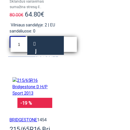
Sklandus vairavimas
sumažina stresą il..
64.80€
80.00€
Vilniaus sandėlyje: 2
|
EU
sandėliuose: 0
Į
KREPŠELĮ
-19 %
BRIDGESTONE
1454
215/65R16 Bridgestone D H/P Sport 2013