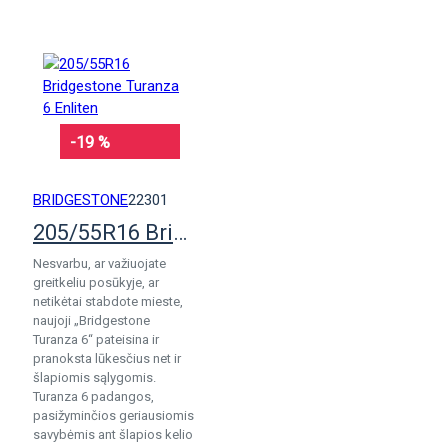
-19 %
BRIDGESTONE
22301
205/55R16 Bridgestone Turanza 6 Enliten
Nesvarbu, ar važiuojate
greitkeliu posūkyje, ar
netikėtai stabdote mieste,
naujoji „Bridgestone
Turanza 6“ pateisina ir
pranoksta lūkesčius net ir
šlapiomis sąlygomis.
Turanza 6 padangos,
pasižyminčios geriausiomis
savybėmis ant šlapios kelio