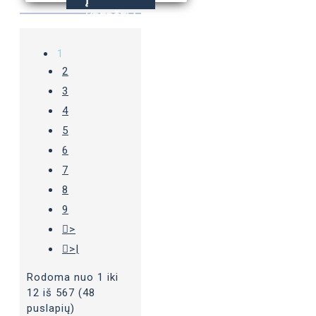
Į
KREPŠELĮ
1
2
3
4
5
6
7
8
9
>
>|
Rodoma nuo 1 iki
12 iš 567 (48
puslapių)