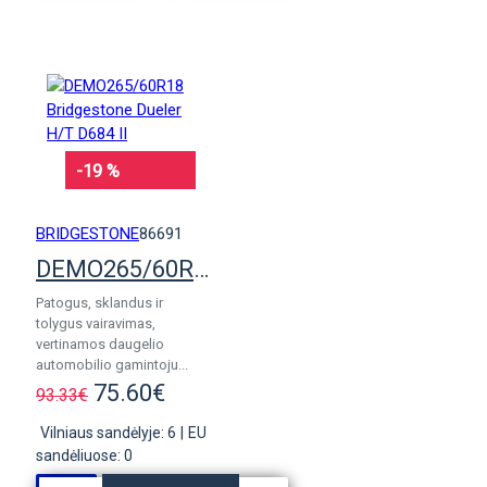
KREPŠELĮ
-19 %
BRIDGESTONE
86691
DEMO265/60R18 Bridgestone Dueler H/T D684 II
Patogus, sklandus ir
tolygus vairavimas,
vertinamos daugelio
automobilio gamintoju...
75.60€
93.33€
Vilniaus sandėlyje: 6
|
EU
sandėliuose: 0