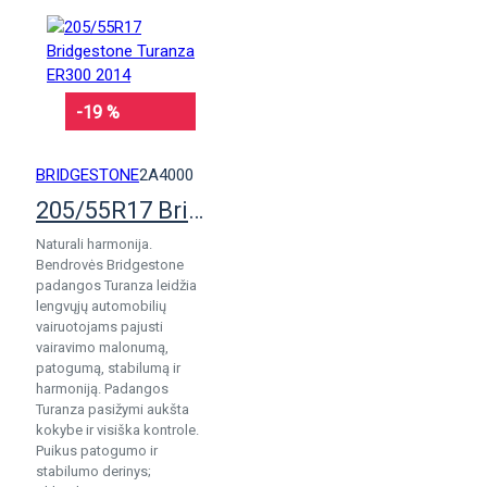
-19 %
BRIDGESTONE
2A4000
205/55R17 Bridgestone Turanza ER300 2014
Naturali harmonija.
Bendrovės Bridgestone
padangos Turanza leidžia
lengvųjų automobilių
vairuotojams pajusti
vairavimo malonumą,
patogumą, stabilumą ir
harmoniją. Padangos
Turanza pasižymi aukšta
kokybe ir visiška kontrole.
Puikus patogumo ir
stabilumo derinys;