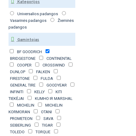
Kategorijos
Universalios padangos
Vasarinės padangos
Žieminės
padangos
Gamintojas
BF GOODRICH
BRIDGESTONE
CONTINENTAL
COOPER
CROSSWIND
DUNLOP
FALKEN
FIRESTONE
FULDA
GENERAL TIRE
GOODYEAR
INFINITI
KELLY
KITI
TIEKĖJAI
KUMHO IR MARSHAL
MICHELIN
MICHELIN
KORMORAN
OTANI
PROMETEON
SAVA
SEIBERLING
TIGAR
TOLEDO
TORQUE