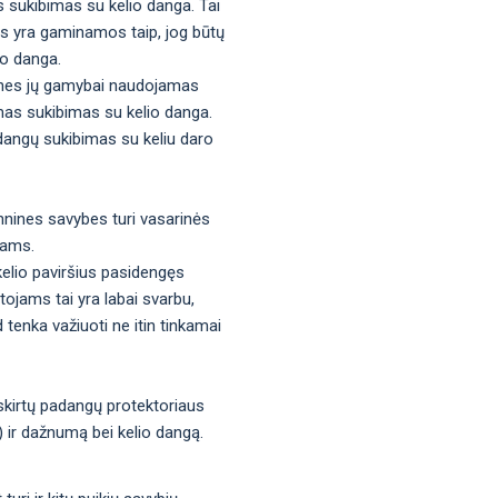
s sukibimas su kelio danga. Tai
gos yra gaminamos taip, jog būtų
io danga.
os, nes jų gamybai naudojamas
mas sukibimas su kelio danga.
adangų sukibimas su keliu daro
hnines savybes turi vasarinės
tams.
kelio paviršius pasidengęs
tojams tai yra labai svarbu,
d tenka važiuoti ne itin tinkamai
 skirtų padangų protektoriaus
s) ir dažnumą bei kelio dangą.