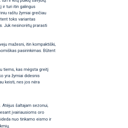
uri ir kitų puikių savybių.
ir turi itin galingus
iniu raštu žymiai greičiau
tent toks variantas
us. Juk nesinorėtų prarasti
veju mažesni, itin kompaktiški,
ekonomiškas pasirinkimas. Būtent
bu tiems, kas mėgsta greitį
ko yra žymiai didesnis
u keisti, nes jos nėra
u. Atėjus šaltajam sezonui,
į esant įvairiausioms oro
asideda nuo tinkamo eismo ir
ekmių.