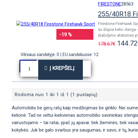
FIRESTONE
28563
255/40R18 Fi
Firestone FireHawk Spo
su šlapia kelio danga 
-19 %
stabdymo atstumas yra
144.72
178.67€
Vilniaus sandėlyje: 0
|
EU sandėliuose: 12
Į KREPŠELĮ
Rodoma nuo 1 iki 1 iš 1 (1 puslapių)
Automobilis be gerų ratų kaip medžiojimas be ginklo. Nei sumedžio
kelionė. Tad ne veltui kiekvienas automobilio savininkas stengia
vairuotojams – tai ratai, ypač jų apavai: tiek žieminės, tiek vas
kokybės. Juk be galo svarbus yra saugumas, ir savo, ir tų, kurie