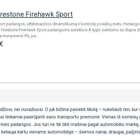
restone Firehawk Sport
rt padangos, užtikrinančios dinamiškumą ir kontrolę posūkių metu. Padangos 
- Firestone FireHawk Sport padangoms suteiktos A lygio sukibimo su šlapia da
 trumpesnis 9%, pa..
€
si, nei nuvažiuosi. O juk būtina pasiekti tikslą – nukeliauti ten, kur n
si tinkamai pasirūpinti savo transporto priemone. Vienas iš esminių da
arinės padangos. Jos turi ne tik tikti mašinai pagal automobilio markę, 
 keliauja kartu viename automobilyje – šeimos nariai, draugai, pažįstam