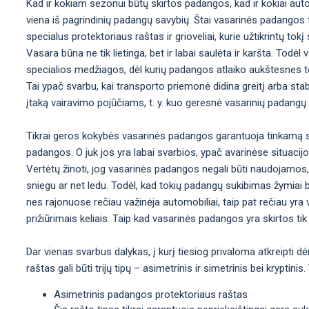
Kad ir kokiam sezonui būtų skirtos padangos, kad ir kokiai aut
viena iš pagrindinių padangų savybių. Štai vasarinės padangos t
specialus protektoriaus raštas ir grioveliai, kurie užtikrintų t
Vasara būna ne tik lietinga, bet ir labai saulėta ir karšta. Tod
specialios medžiagos, dėl kurių padangos atlaiko aukštesnes t
Tai ypač svarbu, kai transporto priemonė didina greitį arba sta
įtaką vairavimo pojūčiams, t. y. kuo geresnė vasarinių padangų
Tikrai geros kokybės vasarinės padangos garantuoja tinkamą st
padangos. O juk jos yra labai svarbios, ypač avarinėse situacij
Vertėtų žinoti, jog vasarinės padangos negali būti naudojamos,
sniegu ar net ledu. Todėl, kad tokių padangų sukibimas žymiai b
nes rajonuose rečiau važinėja automobiliai, taip pat rečiau yra val
prižiūrimais keliais. Taip kad vasarinės padangos yra skirtos tik 
Dar vienas svarbus dalykas, į kurį tiesiog privaloma atkreipti d
raštas gali būti trijų tipų – asimetrinis ir simetrinis bei krypti
Asimetrinis padangos protektoriaus raštas