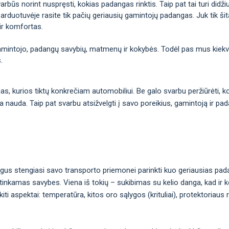
arbūs norint nuspręsti, kokias padangas rinktis. Taip pat tai turi didž
arduotuvėje rasite tik pačių geriausių gamintojų padangas. Juk tik šitai
ir komfortas.
gamintojo, padangų savybių, matmenų ir kokybės. Todėl pas mus kiekvie
.
ngas, kurios tiktų konkrečiam automobiliui. Be galo svarbu peržiūrėti,
ma nauda. Taip pat svarbu atsižvelgti į savo poreikius, gamintoją ir pa
gus stengiasi savo transporto priemonei parinkti kuo geriausias pad
inkamas savybes. Viena iš tokių – sukibimas su kelio danga, kad ir ko
i aspektai: temperatūra, kitos oro sąlygos (krituliai), protektoriaus 