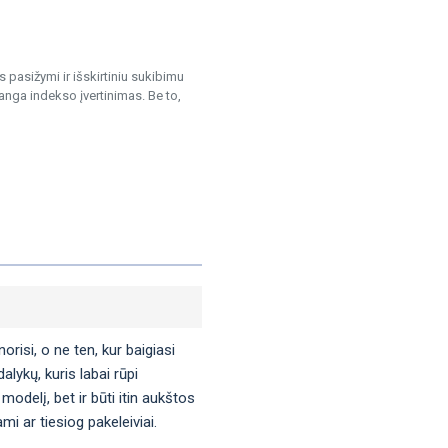
pasižymi ir išskirtiniu sukibimu
nga indekso įvertinimas. Be to,
orisi, o ne ten, kur baigiasi
lykų, kuris labai rūpi
modelį, bet ir būti itin aukštos
i ar tiesiog pakeleiviai.