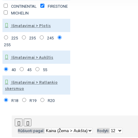
CONTINENTAL
FIRESTONE
MICHELIN
Išmatavimai > Plotis
225
235
245
255
Išmatavimai > Aukštis
40
45
55
Išmatavimai > Ratlankio
skersmuo
R18
R19
R20
Rūšiuoti pagal:
Rodyti: