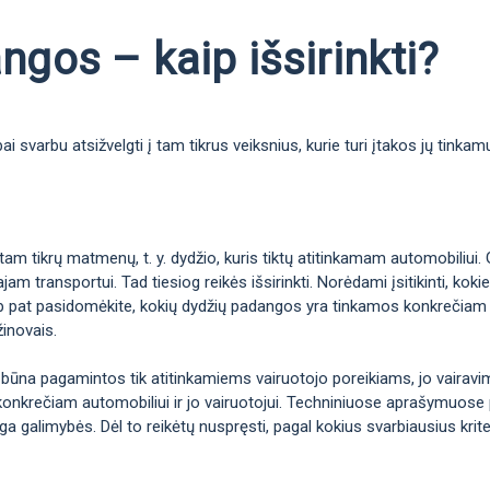
gos – kaip išsirinkti?
 svarbu atsižvelgti į tam tikrus veiksnius, kurie turi įtakos jų tinka
m tikrų matmenų, t. y. dydžio, kuris tiktų atitinkamam automobiliui. 
jam transportui. Tad tiesiog reikės išsirinkti. Norėdami įsitikinti, k
taip pat pasidomėkite, kokių dydžių padangos yra tinkamos konkrečiam 
žinovais.
 būna pagamintos tik atitinkamiems vairuotojo poreikiams, jo vairavimo 
konkrečiam automobiliui ir jo vairuotojui. Techniniuose aprašymuose p
galimybės. Dėl to reikėtų nuspręsti, pagal kokius svarbiausius kriteri