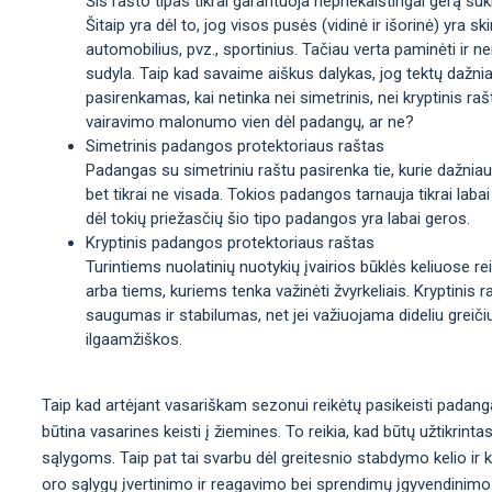
Šis rašto tipas tikrai garantuoja nepriekaištingai gerą sukib
Šitaip yra dėl to, jog visos pusės (vidinė ir išorinė) yra sk
automobilius, pvz., sportinius. Tačiau verta paminėti ir n
sudyla. Taip kad savaime aiškus dalykas, jog tektų dažni
pasirenkamas, kai netinka nei simetrinis, nei kryptinis rašt
vairavimo malonumo vien dėl padangų, ar ne?
Simetrinis padangos protektoriaus raštas
Padangas su simetriniu raštu pasirenka tie, kurie dažniaus
bet tikrai ne visada. Tokios padangos tarnauja tikrai labai
dėl tokių priežasčių šio tipo padangos yra labai geros.
Kryptinis padangos protektoriaus raštas
Turintiems nuolatinių nuotykių įvairios būklės keliuose re
arba tiems, kuriems tenka važinėti žvyrkeliais. Kryptinis
saugumas ir stabilumas, net jei važiuojama dideliu greiči
ilgaamžiškos.
Taip kad artėjant vasariškam sezonui reikėtų pasikeisti padanga
būtina vasarines keisti į žiemines. To reikia, kad būtų užtikrint
sąlygoms. Taip pat tai svarbu dėl greitesnio stabdymo kelio ir
oro sąlygų įvertinimo ir reagavimo bei sprendimų įgyvendinimo. T