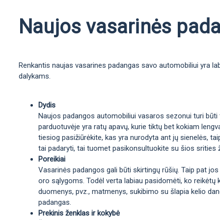
Naujos vasarinės padan
Renkantis naujas vasarines padangas savo automobiliui yra labai
dalykams.
Dydis
Naujos padangos automobiliui vasaros sezonui turi būti ta
parduotuvėje yra ratų apavų, kurie tiktų bet kokiam lengva
tiesiog pasižiūrėkite, kas yra nurodyta ant jų sienelės, 
tai padaryti, tai tuomet pasikonsultuokite su šios srities 
Poreikiai
Vasarinės padangos gali būti skirtingų rūšių. Taip pat jos
oro sąlygoms. Todėl verta labiau pasidomėti, ko reikėtų 
duomenys, pvz., matmenys, sukibimo su šlapia kelio danga 
padangas.
Prekinis ženklas ir kokybė