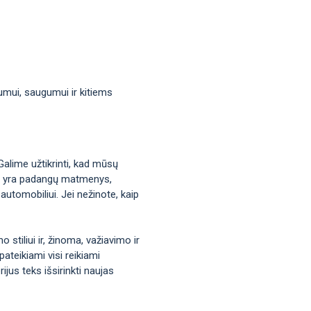
mumui, saugumui ir kitiems
Galime užtikrinti, kad mūsų
okie yra padangų matmenys,
automobiliui. Jei nežinote, kaip
stiliui ir, žinoma, važiavimo ir
ateikiami visi reikiami
jus teks išsirinkti naujas