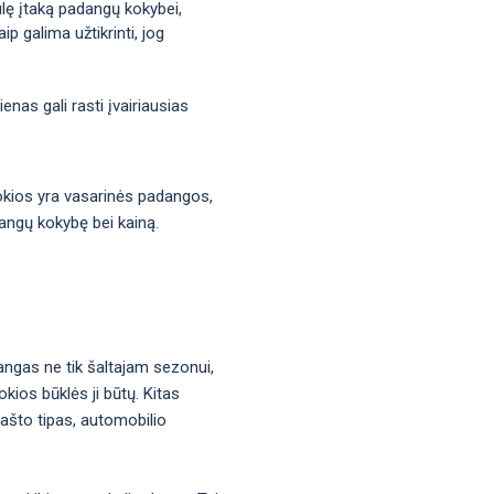
iulę įtaką padangų kokybei,
p galima užtikrinti, jog
nas gali rasti įvairiausias
 kokios yra vasarinės padangos,
dangų kokybę bei kainą.
angas ne tik šaltajam sezonui,
kios būklės ji būtų. Kitas
rašto tipas, automobilio