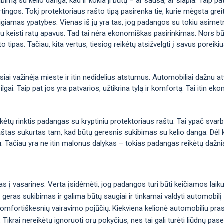
imą su kelio danga, kad ir kokia ji būtų – ar sausa, ar šlapia. Taip pat t
irtingos. Tokį protektoriaus rašto tipą pasirenka tie, kurie mėgsta greitį 
eigiamas ypatybes. Vienas iš jų yra tas, jog padangos su tokiu asimetr
au keisti ratų apavus. Tad tai nėra ekonomiškas pasirinkimas. Nors bū
o tipas. Tačiau, kita vertus, tiesiog reikėtų atsižvelgti į savus poreiki
iai važinėja mieste ir itin nedidelius atstumus. Automobiliai dažnu at
 ilgai. Taip pat jos yra patvarios, užtikrina tylą ir komfortą. Tai itin 
ikėtų rinktis padangas su kryptiniu protektoriaus raštu. Tai ypač svar
 raštas sukurtas tam, kad būtų geresnis sukibimas su kelio danga. Dėl 
u. Tačiau yra ne itin malonus dalykas – tokias padangas reikėtų dažnia
s į vasarines. Verta įsidėmėti, jog padangos turi būti keičiamos laik
as geras sukibimas ir galima būtų saugiai ir tinkamai valdyti automobil
 komfortiškesnių vairavimo pojūčių. Kiekviena kelionė automobiliu pr
ikrai nereikėtų ignoruoti orų pokyčius, nes tai gali turėti liūdnų pas