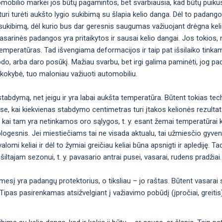
omobilio markei jos būtų pagamintos, bet svarbiausia, kad būtų puiku
uri turėti aukšto lygio sukibimą su šlapia kelio danga. Dėl to padan
okį sukibimą, dėl kurio bus dar geresnis saugumas važiuojant drėgna kel
ėl vasarinės padangos yra pritaikytos ir sausai kelio dangai. Jos toki
emperatūras. Tad išvengiama deformacijos ir taip pat išsilaiko tinka
bdo, arba daro posūkį. Mažiau svarbu, bet irgi galima paminėti, jog p
 kokybė, tuo maloniau važiuoti automobiliu.
abdymą, net jeigu ir yra labai aukšta temperatūra. Būtent tokias tec
ose, kai kiekvienas stabdymo centimetras turi įtakos kelionės rezulta
 kai tam yra netinkamos oro sąlygos, t. y. esant žemai temperatūrai 
logesnis. Jei miestiečiams tai ne visada aktualu, tai užmiesčio gyven
omi keliai ir dėl to žymiai greičiau keliai būna apsnigti ir aplediję. Ta
šiltajam sezonui, t. y. pavasario antrai pusei, vasarai, rudens pradžiai.
ėmesį yra padangų protektorius, o tiksliau – jo raštas. Būtent vasarai
nis. Tipas pasirenkamas atsižvelgiant į važiavimo pobūdį (įpročiai, greiti