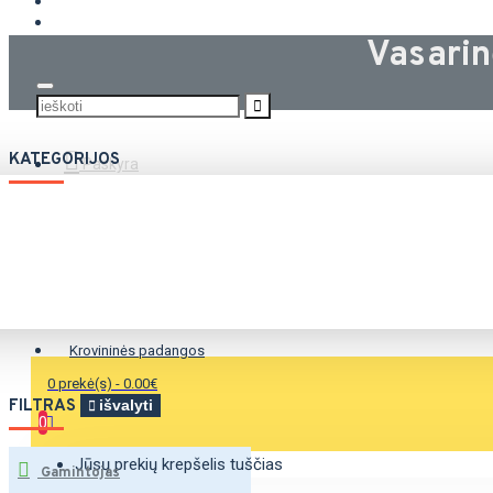
KROVININĖS PADANGOS
Vasari
KATEGORIJOS
Paskyra
Vasarinės padangos
Žieminės padangos
Universalios padangos
Krovininės padangos
0 prekė(s) - 0.00€
FILTRAS
išvalyti
0
Jūsų prekių krepšelis tuščias
Gamintojas