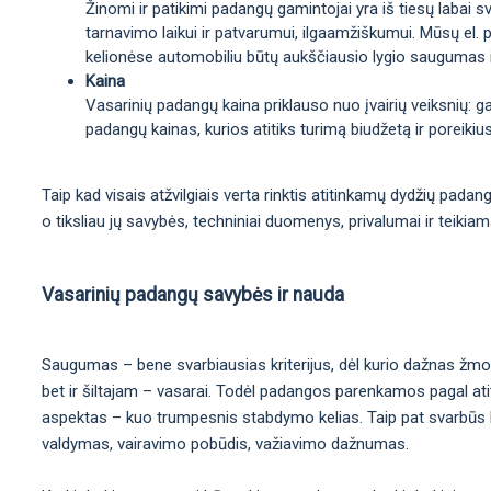
Žinomi ir patikimi padangų gamintojai yra iš tiesų labai sv
tarnavimo laikui ir patvarumui, ilgaamžiškumui. Mūsų el. p
kelionėse automobiliu būtų aukščiausio lygio saugumas 
Kaina
Vasarinių padangų kaina priklauso nuo įvairių veiksnių: 
padangų kainas, kurios atitiks turimą biudžetą ir poreikius
Taip kad visais atžvilgiais verta rinktis atitinkamų dydžių pada
o tiksliau jų savybės, techniniai duomenys, privalumai ir teikia
Vasarinių padangų savybės ir nauda
Saugumas – bene svarbiausias kriterijus, dėl kurio dažnas žmo
bet ir šiltajam – vasarai. Todėl padangos parenkamos pagal atit
aspektas – kuo trumpesnis stabdymo kelias. Taip pat svarbūs kit
valdymas, vairavimo pobūdis, važiavimo dažnumas.