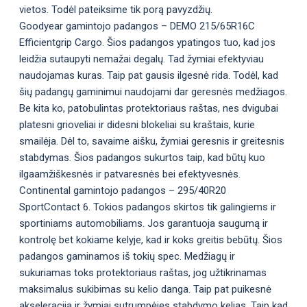
vietos. Todėl pateiksime tik porą pavyzdžių.
Goodyear gamintojo padangos – DEMO 215/65R16C
Efficientgrip Cargo. Šios padangos ypatingos tuo, kad jos
leidžia sutaupyti nemažai degalų. Tad žymiai efektyviau
naudojamas kuras. Taip pat gausis ilgesnė rida. Todėl, kad
šių padangų gaminimui naudojami dar geresnės medžiagos.
Be kita ko, patobulintas protektoriaus raštas, nes dvigubai
platesni grioveliai ir didesni blokeliai su kraštais, kurie
smailėja. Dėl to, savaime aišku, žymiai geresnis ir greitesnis
stabdymas. Šios padangos sukurtos taip, kad būtų kuo
ilgaamžiškesnės ir patvaresnės bei efektyvesnės.
Continental gamintojo padangos – 295/40R20
SportContact 6. Tokios padangos skirtos tik galingiems ir
sportiniams automobiliams. Jos garantuoja saugumą ir
kontrolę bet kokiame kelyje, kad ir koks greitis bebūtų. Šios
padangos gaminamos iš tokių spec. Medžiagų ir
sukuriamas toks protektoriaus raštas, jog užtikrinamas
maksimalus sukibimas su kelio danga. Taip pat puikesnė
akseleracija ir žymiai sutrumpėjęs stabdymo kelias. Taip kad