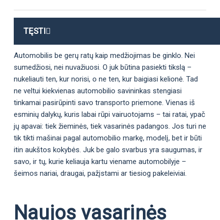
TĘSTI
Automobilis be gerų ratų kaip medžiojimas be ginklo. Nei
sumedžiosi, nei nuvažiuosi. O juk būtina pasiekti tikslą –
nukeliauti ten, kur norisi, o ne ten, kur baigiasi kelionė. Tad
ne veltui kiekvienas automobilio savininkas stengiasi
tinkamai pasirūpinti savo transporto priemone. Vienas iš
esminių dalykų, kuris labai rūpi vairuotojams – tai ratai, ypač
jų apavai: tiek žieminės, tiek vasarinės padangos. Jos turi ne
tik tikti mašinai pagal automobilio markę, modelį, bet ir būti
itin aukštos kokybės. Juk be galo svarbus yra saugumas, ir
savo, ir tų, kurie keliauja kartu viename automobilyje –
šeimos nariai, draugai, pažįstami ar tiesiog pakeleiviai.
Naujos vasarinės