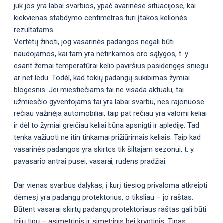
juk jos yra labai svarbios, ypač avarinėse situacijose, kai
kiekvienas stabdymo centimetras turi įtakos kelionės
rezultatams.
Vertėtų žinoti, jog vasarinės padangos negali būti
naudojamos, kai tam yra netinkamos oro sąlygos, t. y.
esant žemai temperatūrai kelio paviršius pasidengęs sniegu
ar net ledu. Todėl, kad tokių padangų sukibimas žymiai
blogesnis. Jei miestiečiams tai ne visada aktualu, tai
užmiesčio gyventojams tai yra labai svarbu, nes rajonuose
rečiau važinėja automobiliai, taip pat rečiau yra valomi keliai
ir dėl to žymiai greičiau keliai būna apsnigti ir aplediję. Tad
tenka važiuoti ne itin tinkamai prižiūrimais keliais. Taip kad
vasarinės padangos yra skirtos tik šiltajam sezonui, t. y.
pavasario antrai pusei, vasarai, rudens pradžiai.
Dar vienas svarbus dalykas, į kurį tiesiog privaloma atkreipti
dėmesį yra padangų protektorius, o tiksliau – jo raštas.
Būtent vasarai skirtų padangų protektoriaus raštas gali būti
trijų tipų – asimetrinis ir simetrinis bei kryptinis. Tipas