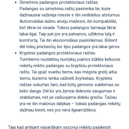
Simetrinis padangos protektoriaus raštas
Padangas su simetriniu raštu pasirenka tie, kurie
dažniausiai važinėja mieste ir itin nedidelius atstumus.
Automobiliai dažnu atveju mažesni, itin kompaktiški,
bet tikrai ne visada. Tokios padangos tarnauja tikrai
labai ilgai. Taip pat jos yra patvarios, užtikrina tylą ir
komfortą. Tai itin ekonomiškas pasirinkimas. Būtent
dėl tokių priežasčių šio tipo padangos yra labai geros.
Kryptinis padangos protektoriaus raštas
Turintiems nuolatinių nuotykių įvairios būklės keliuose
reikėtų rinktis padangas su kryptiniu protektoriaus
raštu. Tai ypač svarbu tiems, kas mėgsta greitį arba
tiems, kuriems tenka važinėti žvyrkeliais. Kryptinis
raštas sukurtas tam, kad būtų geresnis sukibimas su
kelio danga. Dėl ko yra žymiai didesnis saugumas ir
stabilumas, net jei važiuojama dideliu greičiu. Tačiau
yra ne itin malonus dalykas – tokias padangas reikėtų
dažniau keisti, nes jos nėra ilgaamžiškos.
Taip kad artėjant vasariškam sezonui reikėtų pasikeisti