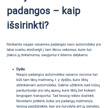
padangos – kaip
išsirinkti?
Renkantis naujas vasarines padangas savo automobiliui yra
labai svarbu atsižvelgti į tam tikrus veiksnius, kurie turi
įtakos jų tinkamumui, saugumui ir kitiems dalykams.
Dydis
Naujos padangos automobiliui vasaros sezonui turi
būti tam tikrų matmenų, t. y. dydžio, kuris tiktų
atitinkamam automobiliui. Galime užtikrinti, kad mūsų
parduotuvėje yra ratų apavų, kurie tiktų bet kokiam
lengvajam transportui. Tad tiesiog reikės išsirinkti.
Norėdami įsitikinti, kokie yra padangų matmenys,
tiesiog pasižiūrėkite, kas yra nurodyta ant jų sienelės,