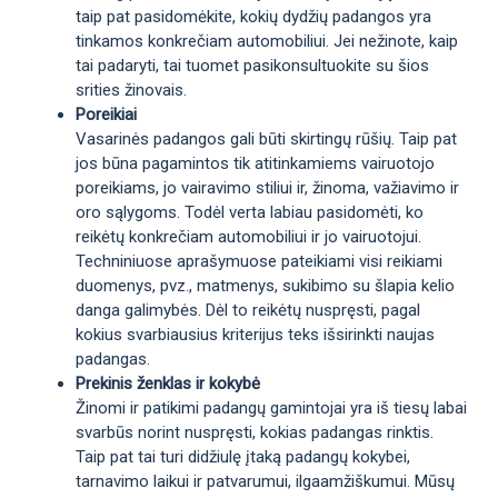
taip pat pasidomėkite, kokių dydžių padangos yra
tinkamos konkrečiam automobiliui. Jei nežinote, kaip
tai padaryti, tai tuomet pasikonsultuokite su šios
srities žinovais.
Poreikiai
Vasarinės padangos gali būti skirtingų rūšių. Taip pat
jos būna pagamintos tik atitinkamiems vairuotojo
poreikiams, jo vairavimo stiliui ir, žinoma, važiavimo ir
oro sąlygoms. Todėl verta labiau pasidomėti, ko
reikėtų konkrečiam automobiliui ir jo vairuotojui.
Techniniuose aprašymuose pateikiami visi reikiami
duomenys, pvz., matmenys, sukibimo su šlapia kelio
danga galimybės. Dėl to reikėtų nuspręsti, pagal
kokius svarbiausius kriterijus teks išsirinkti naujas
padangas.
Prekinis ženklas ir kokybė
Žinomi ir patikimi padangų gamintojai yra iš tiesų labai
svarbūs norint nuspręsti, kokias padangas rinktis.
Taip pat tai turi didžiulę įtaką padangų kokybei,
tarnavimo laikui ir patvarumui, ilgaamžiškumui. Mūsų