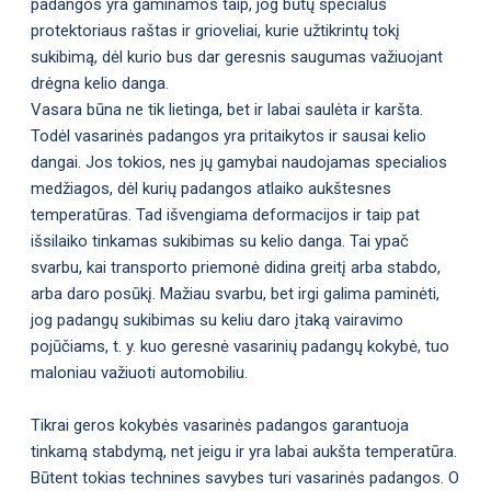
padangos yra gaminamos taip, jog būtų specialus
protektoriaus raštas ir grioveliai, kurie užtikrintų tokį
sukibimą, dėl kurio bus dar geresnis saugumas važiuojant
drėgna kelio danga.
Vasara būna ne tik lietinga, bet ir labai saulėta ir karšta.
Todėl vasarinės padangos yra pritaikytos ir sausai kelio
dangai. Jos tokios, nes jų gamybai naudojamas specialios
medžiagos, dėl kurių padangos atlaiko aukštesnes
temperatūras. Tad išvengiama deformacijos ir taip pat
išsilaiko tinkamas sukibimas su kelio danga. Tai ypač
svarbu, kai transporto priemonė didina greitį arba stabdo,
arba daro posūkį. Mažiau svarbu, bet irgi galima paminėti,
jog padangų sukibimas su keliu daro įtaką vairavimo
pojūčiams, t. y. kuo geresnė vasarinių padangų kokybė, tuo
maloniau važiuoti automobiliu.
Tikrai geros kokybės vasarinės padangos garantuoja
tinkamą stabdymą, net jeigu ir yra labai aukšta temperatūra.
Būtent tokias technines savybes turi vasarinės padangos. O