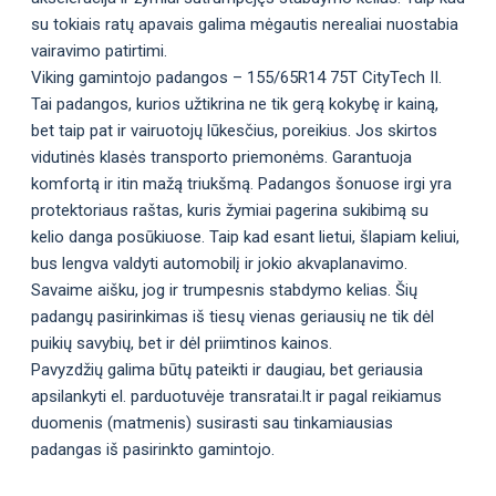
su tokiais ratų apavais galima mėgautis nerealiai nuostabia
vairavimo patirtimi.
Viking gamintojo padangos – 155/65R14 75T CityTech II.
Tai padangos, kurios užtikrina ne tik gerą kokybę ir kainą,
bet taip pat ir vairuotojų lūkesčius, poreikius. Jos skirtos
vidutinės klasės transporto priemonėms. Garantuoja
komfortą ir itin mažą triukšmą. Padangos šonuose irgi yra
protektoriaus raštas, kuris žymiai pagerina sukibimą su
kelio danga posūkiuose. Taip kad esant lietui, šlapiam keliui,
bus lengva valdyti automobilį ir jokio akvaplanavimo.
Savaime aišku, jog ir trumpesnis stabdymo kelias. Šių
padangų pasirinkimas iš tiesų vienas geriausių ne tik dėl
puikių savybių, bet ir dėl priimtinos kainos.
Pavyzdžių galima būtų pateikti ir daugiau, bet geriausia
apsilankyti el. parduotuvėje transratai.lt ir pagal reikiamus
duomenis (matmenis) susirasti sau tinkamiausias
padangas iš pasirinkto gamintojo.