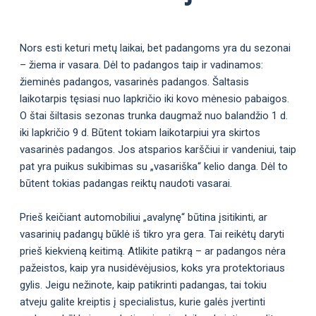
Nors esti keturi metų laikai, bet padangoms yra du sezonai
– žiema ir vasara. Dėl to padangos taip ir vadinamos:
žieminės padangos, vasarinės padangos. Šaltasis
laikotarpis tęsiasi nuo lapkričio iki kovo mėnesio pabaigos.
O štai šiltasis sezonas trunka daugmaž nuo balandžio 1 d.
iki lapkričio 9 d. Būtent tokiam laikotarpiui yra skirtos
vasarinės padangos. Jos atsparios karščiui ir vandeniui, taip
pat yra puikus sukibimas su „vasariška“ kelio danga. Dėl to
būtent tokias padangas reiktų naudoti vasarai.
Prieš keičiant automobiliui „avalynę“ būtina įsitikinti, ar
vasarinių padangų būklė iš tikro yra gera. Tai reikėtų daryti
prieš kiekvieną keitimą. Atlikite patikrą – ar padangos nėra
pažeistos, kaip yra nusidėvėjusios, koks yra protektoriaus
gylis. Jeigu nežinote, kaip patikrinti padangas, tai tokiu
atveju galite kreiptis į specialistus, kurie galės įvertinti