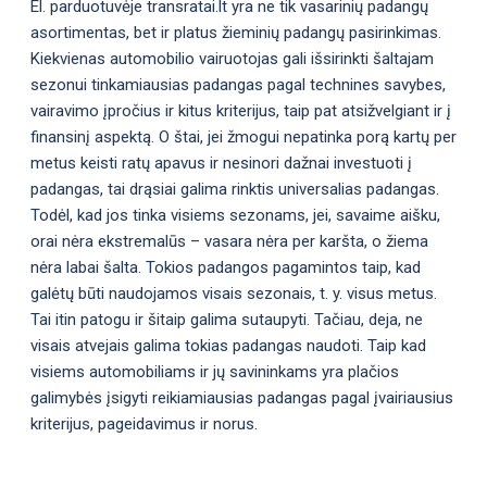
El. parduotuvėje transratai.lt yra ne tik vasarinių padangų
asortimentas, bet ir platus žieminių padangų pasirinkimas.
Kiekvienas automobilio vairuotojas gali išsirinkti šaltajam
sezonui tinkamiausias padangas pagal technines savybes,
vairavimo įpročius ir kitus kriterijus, taip pat atsižvelgiant ir į
finansinį aspektą. O štai, jei žmogui nepatinka porą kartų per
metus keisti ratų apavus ir nesinori dažnai investuoti į
padangas, tai drąsiai galima rinktis universalias padangas.
Todėl, kad jos tinka visiems sezonams, jei, savaime aišku,
orai nėra ekstremalūs – vasara nėra per karšta, o žiema
nėra labai šalta. Tokios padangos pagamintos taip, kad
galėtų būti naudojamos visais sezonais, t. y. visus metus.
Tai itin patogu ir šitaip galima sutaupyti. Tačiau, deja, ne
visais atvejais galima tokias padangas naudoti. Taip kad
visiems automobiliams ir jų savininkams yra plačios
galimybės įsigyti reikiamiausias padangas pagal įvairiausius
kriterijus, pageidavimus ir norus.