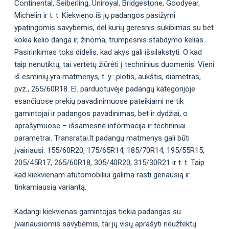
Continental, Seiberling, Uniroyal, Bridgestone, Goodyear,
Michelin ir t. t. Kiekvieno iš jų padangos pasižymi
ypatingomis savybėmis, dėl kurių geresnis sukibimas su bet
kokia kelio danga ir, žinoma, trumpesnis stabdymo kelias.
Pasirinkimas toks didelis, kad akys gali išsilakstyti. O kad
taip nenutiktų, tai vertėtų žiūrėti į techninius duomenis. Vieni
iš esminių yra matmenys, t. y.: plotis, aukštis, diametras,
pvz., 265/60R18. El. parduotuvėje padangų kategorijoje
esančiuose prekių pavadinimuose pateikiami ne tik
gamintojai ir padangos pavadinimas, bet ir dydžiai, o
aprašymuose – išsamesnė informacija ir techniniai
parametrai. Transratai.lt padangų matmenys gali būti
įvairiausi: 155/60R20, 175/65R14, 185/70R14, 195/55R15,
205/45R17, 265/60R18, 305/40R20, 315/30R21 ir t. t. Taip
kad kiekvienam atutomobiliui galima rasti geriausią ir
tinkamiausią variantą.
Kadangi kiekvienas gamintojas tiekia padangas su
įvairiausiomis savybėmis, tai jų visų aprašyti neužtektų