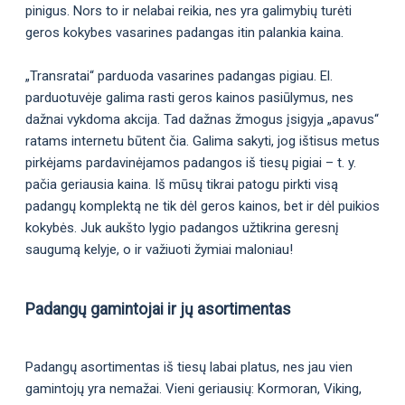
pinigus. Nors to ir nelabai reikia, nes yra galimybių turėti
geros kokybes vasarines padangas itin palankia kaina.
„Transratai“ parduoda vasarines padangas pigiau. El.
parduotuvėje galima rasti geros kainos pasiūlymus, nes
dažnai vykdoma akcija. Tad dažnas žmogus įsigyja „apavus“
ratams internetu būtent čia. Galima sakyti, jog ištisus metus
pirkėjams pardavinėjamos padangos iš tiesų pigiai – t. y.
pačia geriausia kaina. Iš mūsų tikrai patogu pirkti visą
padangų komplektą ne tik dėl geros kainos, bet ir dėl puikios
kokybės. Juk aukšto lygio padangos užtikrina geresnį
saugumą kelyje, o ir važiuoti žymiai maloniau!
Padangų gamintojai ir jų asortimentas
Padangų asortimentas iš tiesų labai platus, nes jau vien
gamintojų yra nemažai. Vieni geriausių: Kormoran, Viking,