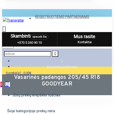
REGISTRUOTIEMS PARTNERIAMS
Skambinti
Mus rasite
spausti čia
Menu
Kontaktai
+370 5 260 90 10
Vasarinės padangos
0 prekė(s) - 0.00€
Vasarinės padangos 205/45 R18
GOODYEAR
0
Jūsų prekių krepšelis tuščias
Šioje kategorijoje prekių nėra.