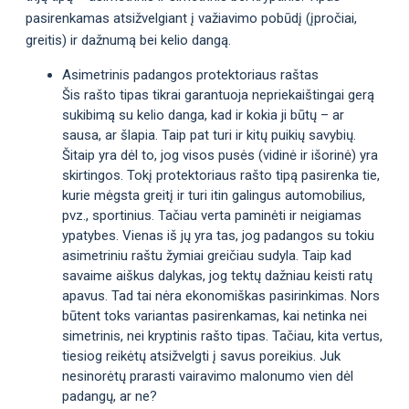
pasirenkamas atsižvelgiant į važiavimo pobūdį (įpročiai,
greitis) ir dažnumą bei kelio dangą.
Asimetrinis padangos protektoriaus raštas
Šis rašto tipas tikrai garantuoja nepriekaištingai gerą
sukibimą su kelio danga, kad ir kokia ji būtų – ar
sausa, ar šlapia. Taip pat turi ir kitų puikių savybių.
Šitaip yra dėl to, jog visos pusės (vidinė ir išorinė) yra
skirtingos. Tokį protektoriaus rašto tipą pasirenka tie,
kurie mėgsta greitį ir turi itin galingus automobilius,
pvz., sportinius. Tačiau verta paminėti ir neigiamas
ypatybes. Vienas iš jų yra tas, jog padangos su tokiu
asimetriniu raštu žymiai greičiau sudyla. Taip kad
savaime aiškus dalykas, jog tektų dažniau keisti ratų
apavus. Tad tai nėra ekonomiškas pasirinkimas. Nors
būtent toks variantas pasirenkamas, kai netinka nei
simetrinis, nei kryptinis rašto tipas. Tačiau, kita vertus,
tiesiog reikėtų atsižvelgti į savus poreikius. Juk
nesinorėtų prarasti vairavimo malonumo vien dėl
padangų, ar ne?