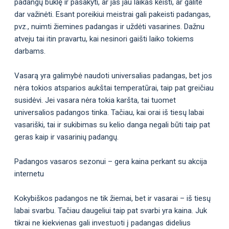
padangų būklę ir pasakyti, ar jas jau laikas keisti, ar galite
dar važinėti. Esant poreikiui meistrai gali pakeisti padangas,
pvz., nuimti žiemines padangas ir uždėti vasarines. Dažnu
atveju tai itin pravartu, kai nesinori gaišti laiko tokiems
darbams.
Vasarą yra galimybė naudoti universalias padangas, bet jos
nėra tokios atsparios aukštai temperatūrai, taip pat greičiau
susidėvi. Jei vasara nėra tokia karšta, tai tuomet
universalios padangos tinka. Tačiau, kai orai iš tiesų labai
vasariški, tai ir sukibimas su kelio danga negali būti taip pat
geras kaip ir vasarinių padangų.
Padangos vasaros sezonui – gera kaina perkant su akcija
internetu
Kokybiškos padangos ne tik žiemai, bet ir vasarai – iš tiesų
labai svarbu. Tačiau daugeliui taip pat svarbi yra kaina. Juk
tikrai ne kiekvienas gali investuoti į padangas didelius