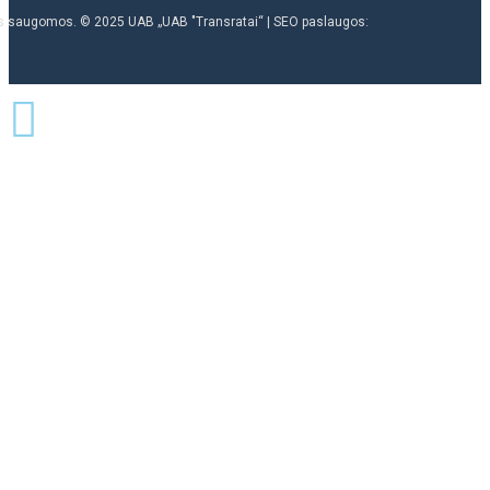
ės saugomos. © 2025 UAB „UAB "Transratai“ | SEO paslaugos: