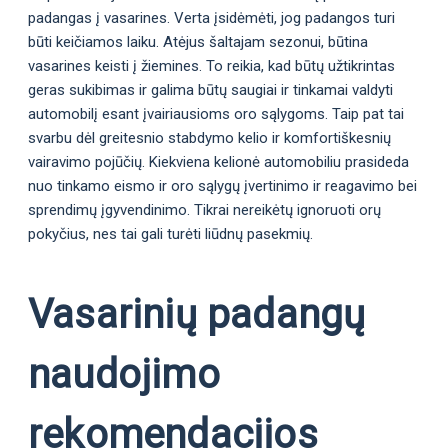
padangas į vasarines. Verta įsidėmėti, jog padangos turi
būti keičiamos laiku. Atėjus šaltajam sezonui, būtina
vasarines keisti į žiemines. To reikia, kad būtų užtikrintas
geras sukibimas ir galima būtų saugiai ir tinkamai valdyti
automobilį esant įvairiausioms oro sąlygoms. Taip pat tai
svarbu dėl greitesnio stabdymo kelio ir komfortiškesnių
vairavimo pojūčių. Kiekviena kelionė automobiliu prasideda
nuo tinkamo eismo ir oro sąlygų įvertinimo ir reagavimo bei
sprendimų įgyvendinimo. Tikrai nereikėtų ignoruoti orų
pokyčius, nes tai gali turėti liūdnų pasekmių.
Vasarinių padangų
naudojimo
rekomendacijos