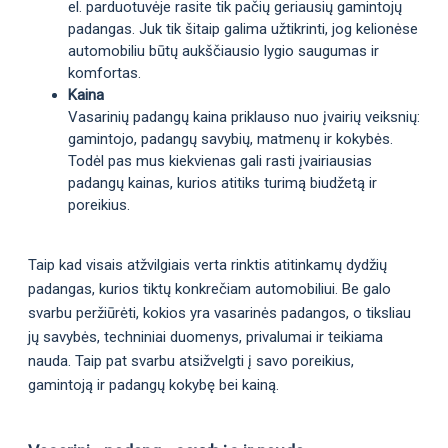
el. parduotuvėje rasite tik pačių geriausių gamintojų
padangas. Juk tik šitaip galima užtikrinti, jog kelionėse
automobiliu būtų aukščiausio lygio saugumas ir
komfortas.
Kaina
Vasarinių padangų kaina priklauso nuo įvairių veiksnių:
gamintojo, padangų savybių, matmenų ir kokybės.
Todėl pas mus kiekvienas gali rasti įvairiausias
padangų kainas, kurios atitiks turimą biudžetą ir
poreikius.
Taip kad visais atžvilgiais verta rinktis atitinkamų dydžių
padangas, kurios tiktų konkrečiam automobiliui. Be galo
svarbu peržiūrėti, kokios yra vasarinės padangos, o tiksliau
jų savybės, techniniai duomenys, privalumai ir teikiama
nauda. Taip pat svarbu atsižvelgti į savo poreikius,
gamintoją ir padangų kokybę bei kainą.