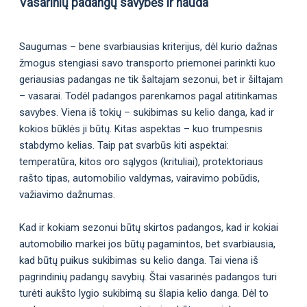
Vasarinių padangų savybės ir nauda
Saugumas – bene svarbiausias kriterijus, dėl kurio dažnas
žmogus stengiasi savo transporto priemonei parinkti kuo
geriausias padangas ne tik šaltajam sezonui, bet ir šiltajam
– vasarai. Todėl padangos parenkamos pagal atitinkamas
savybes. Viena iš tokių – sukibimas su kelio danga, kad ir
kokios būklės ji būtų. Kitas aspektas – kuo trumpesnis
stabdymo kelias. Taip pat svarbūs kiti aspektai:
temperatūra, kitos oro sąlygos (krituliai), protektoriaus
rašto tipas, automobilio valdymas, vairavimo pobūdis,
važiavimo dažnumas.
Kad ir kokiam sezonui būtų skirtos padangos, kad ir kokiai
automobilio markei jos būtų pagamintos, bet svarbiausia,
kad būtų puikus sukibimas su kelio danga. Tai viena iš
pagrindinių padangų savybių. Štai vasarinės padangos turi
turėti aukšto lygio sukibimą su šlapia kelio danga. Dėl to