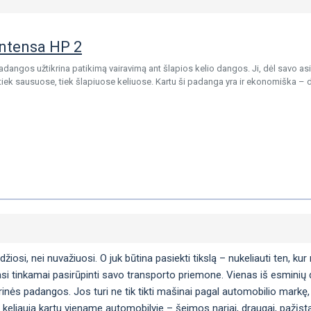
ntensa HP 2
angos užtikrina patikimą vairavimą ant šlapios kelio dangos. Ji, dėl savo asim
tiek sausuose, tiek šlapiuose keliuose. Kartu ši padanga yra ir ekonomiška –
si, nei nuvažiuosi. O juk būtina pasiekti tikslą – nukeliauti ten, kur n
si tinkamai pasirūpinti savo transporto priemone. Vienas iš esminių da
arinės padangos. Jos turi ne tik tikti mašinai pagal automobilio markę, 
 keliauja kartu viename automobilyje – šeimos nariai, draugai, pažįstam