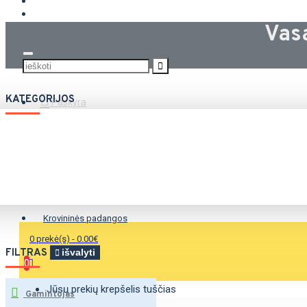
KROVININĖS PADANGOS
Vas
KATEGORIJOS
Paskyra
Vasarinės padangos
Žieminės padangos
Universalios padangos
Krovininės padangos
0 prekė(s) - 0.00€
FILTRAS
išvalyti
0
Jūsų prekių krepšelis tuščias
Gamintojas