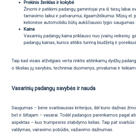
Prekinis ženklas ir kokybė
Žinomi ir patikimi padangų gamintojai yra iš tiesų labai sv
tarnavimo laikui ir patvarumui, ilgaamžiškumui. Mūsų el. p
kelionėse automobiliu būtų aukščiausio lygio saugumas 
Kaina
Vasarinių padangų kaina priklauso nuo įvairių veiksnių: 
padangų kainas, kurios atitiks turimą biudžetą ir poreikius
Taip kad visais atžvilgiais verta rinktis atitinkamų dydžių pada
o tiksliau jų savybės, techniniai duomenys, privalumai ir teikia
Vasarinių padangų savybės ir nauda
Saugumas – bene svarbiausias kriterijus, dėl kurio dažnas žmo
bet ir šiltajam – vasarai. Todėl padangos parenkamos pagal atit
aspektas – kuo trumpesnis stabdymo kelias. Taip pat svarbūs kit
valdymas, vairavimo pobūdis, važiavimo dažnumas.