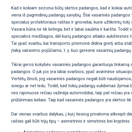
Kad ir kokiam sezonui būtų skirtos padangos, kad ir kokiai aut
viena iš pagrindinių padangų savybių. Štai vasarinės padangos t
specialus protektoriaus raštas ir grioveliai, kurie užtikrintų t
Vasara būna ne tik lietinga, bet ir labai saulėta ir karšta. Tod
specialios medžiagos, dėl kurių padangos atlaiko aukštesnes t
Tai ypač svarbu, kai transporto priemonė didina greitį arba sta
įtaką vairavimo pojūčiams, t. y. kuo geresnė vasarinių padangų
Tikrai geros kokybės vasarinės padangos garantuoja tinkamą st
padangos. O juk jos yra labai svarbios, ypač avarinėse situacij
Vertėtų žinoti, jog vasarinės padangos negali būti naudojamos,
sniegu ar net ledu. Todėl, kad tokių padangų sukibimas žymiai b
nes rajonuose rečiau važinėja automobiliai, taip pat rečiau yra val
prižiūrimais keliais. Taip kad vasarinės padangos yra skirtos tik 
Dar vienas svarbus dalykas, į kurį tiesiog privaloma atkreipti d
raštas gali būti trijų tipų – asimetrinis ir simetrinis bei krypti