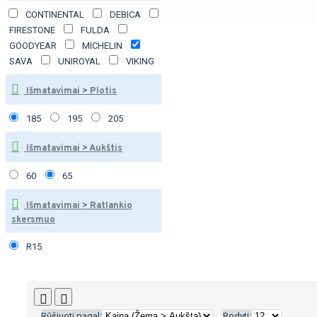
CONTINENTAL
DEBICA
FIRESTONE
FULDA
GOODYEAR
MICHELIN
SAVA
UNIROYAL
VIKING
Išmatavimai > Plotis
185
195
205
Išmatavimai > Aukštis
60
65
Išmatavimai > Ratlankio
skersmuo
R15
Rūšiuoti pagal:
Rodyti: