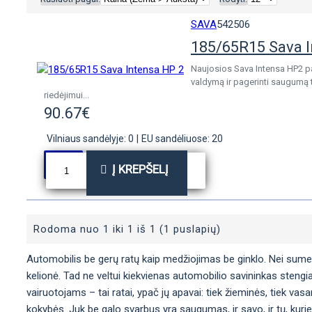
SAVA
542506
185/65R15 Sava I
Naujosios Sava Intensa HP2 pad
valdymą ir pagerinti saugumą 
riedėjimui...
90.67€
Vilniaus sandėlyje: 0
|
EU sandėliuose: 20
Į KREPŠELĮ
Rodoma nuo 1 iki 1 iš 1 (1 puslapių)
Automobilis be gerų ratų kaip medžiojimas be ginklo. Nei sumedžio
kelionė. Tad ne veltui kiekvienas automobilio savininkas stengia
vairuotojams – tai ratai, ypač jų apavai: tiek žieminės, tiek vas
kokybės. Juk be galo svarbus yra saugumas, ir savo, ir tų, kurie