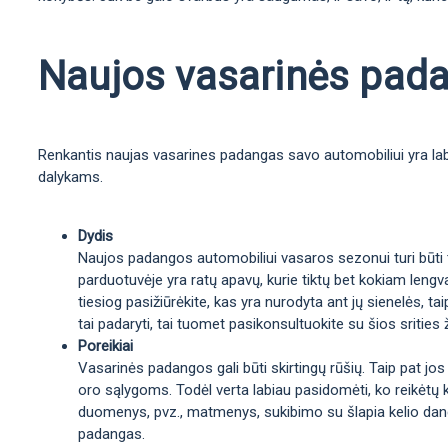
Naujos vasarinės padan
Renkantis naujas vasarines padangas savo automobiliui yra labai
dalykams.
Dydis
Naujos padangos automobiliui vasaros sezonui turi būti ta
parduotuvėje yra ratų apavų, kurie tiktų bet kokiam lengva
tiesiog pasižiūrėkite, kas yra nurodyta ant jų sienelės, 
tai padaryti, tai tuomet pasikonsultuokite su šios srities 
Poreikiai
Vasarinės padangos gali būti skirtingų rūšių. Taip pat jos
oro sąlygoms. Todėl verta labiau pasidomėti, ko reikėtų 
duomenys, pvz., matmenys, sukibimo su šlapia kelio danga 
padangas.