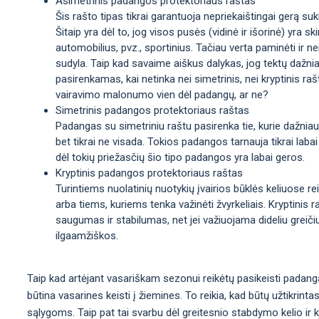
Asimetrinis padangos protektoriaus raštas
Šis rašto tipas tikrai garantuoja nepriekaištingai gerą sukib
Šitaip yra dėl to, jog visos pusės (vidinė ir išorinė) yra sk
automobilius, pvz., sportinius. Tačiau verta paminėti ir n
sudyla. Taip kad savaime aiškus dalykas, jog tektų dažni
pasirenkamas, kai netinka nei simetrinis, nei kryptinis rašt
vairavimo malonumo vien dėl padangų, ar ne?
Simetrinis padangos protektoriaus raštas
Padangas su simetriniu raštu pasirenka tie, kurie dažniaus
bet tikrai ne visada. Tokios padangos tarnauja tikrai labai
dėl tokių priežasčių šio tipo padangos yra labai geros.
Kryptinis padangos protektoriaus raštas
Turintiems nuolatinių nuotykių įvairios būklės keliuose re
arba tiems, kuriems tenka važinėti žvyrkeliais. Kryptinis
saugumas ir stabilumas, net jei važiuojama dideliu greiči
ilgaamžiškos.
Taip kad artėjant vasariškam sezonui reikėtų pasikeisti padanga
būtina vasarines keisti į žiemines. To reikia, kad būtų užtikrint
sąlygoms. Taip pat tai svarbu dėl greitesnio stabdymo kelio ir