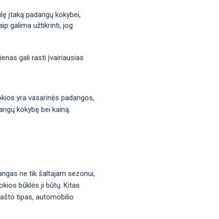
iulę įtaką padangų kokybei,
p galima užtikrinti, jog
nas gali rasti įvairiausias
 kokios yra vasarinės padangos,
dangų kokybę bei kainą.
angas ne tik šaltajam sezonui,
kios būklės ji būtų. Kitas
rašto tipas, automobilio