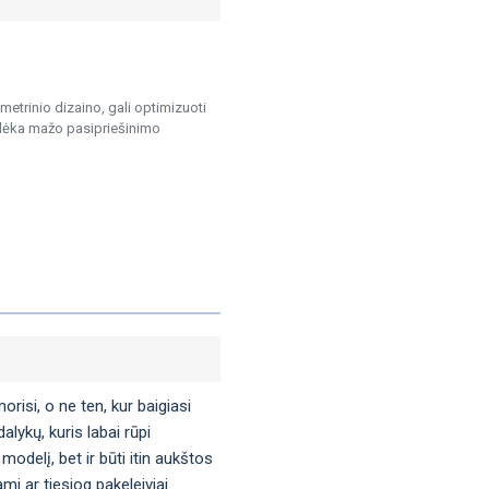
etrinio dizaino, gali optimizuoti
 dėka mažo pasipriešinimo
orisi, o ne ten, kur baigiasi
lykų, kuris labai rūpi
modelį, bet ir būti itin aukštos
i ar tiesiog pakeleiviai.