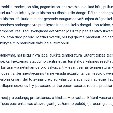
omobilio markei jos būtų pagamintos, bet svarbiausia, kad būtų puiku
uri turėti aukšto lygio sukibimą su šlapia kelio danga. Dėl to padan
okį sukibimą, dėl kurio bus dar geresnis saugumas važiuojant drėgna kel
ėl vasarinės padangos yra pritaikytos ir sausai kelio dangai. Jos toki
emperatūras. Tad išvengiama deformacijos ir taip pat išsilaiko tinka
bdo, arba daro posūkį. Mažiau svarbu, bet irgi galima paminėti, jog p
 kokybė, tuo maloniau važiuoti automobiliu.
abdymą, net jeigu ir yra labai aukšta temperatūra. Būtent tokias tec
ose, kai kiekvienas stabdymo centimetras turi įtakos kelionės rezulta
 kai tam yra netinkamos oro sąlygos, t. y. esant žemai temperatūrai 
logesnis. Jei miestiečiams tai ne visada aktualu, tai užmiesčio gyven
omi keliai ir dėl to žymiai greičiau keliai būna apsnigti ir aplediję. Ta
šiltajam sezonui, t. y. pavasario antrai pusei, vasarai, rudens pradžiai.
ėmesį yra padangų protektorius, o tiksliau – jo raštas. Būtent vasarai
nis. Tipas pasirenkamas atsižvelgiant į važiavimo pobūdį (įpročiai, greiti