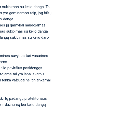
s sukibimas su kelio danga. Tai
gos yra gaminamos taip, jog būtų
io danga.
os, nes jų gamybai naudojamas
mas sukibimas su kelio danga.
adangų sukibimas su keliu daro
hnines savybes turi vasarinės
tams.
kelio paviršius pasidengęs
tojams tai yra labai svarbu,
d tenka važiuoti ne itin tinkamai
 skirtų padangų protektoriaus
s) ir dažnumą bei kelio dangą.