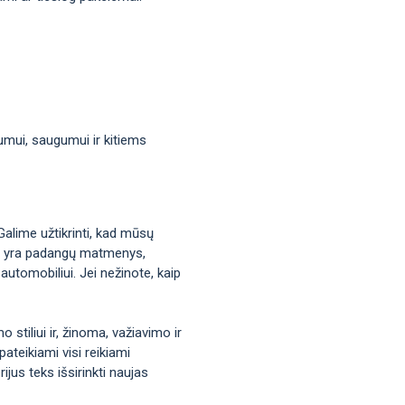
mumui, saugumui ir kitiems
Galime užtikrinti, kad mūsų
okie yra padangų matmenys,
automobiliui. Jei nežinote, kaip
stiliui ir, žinoma, važiavimo ir
ateikiami visi reikiami
jus teks išsirinkti naujas