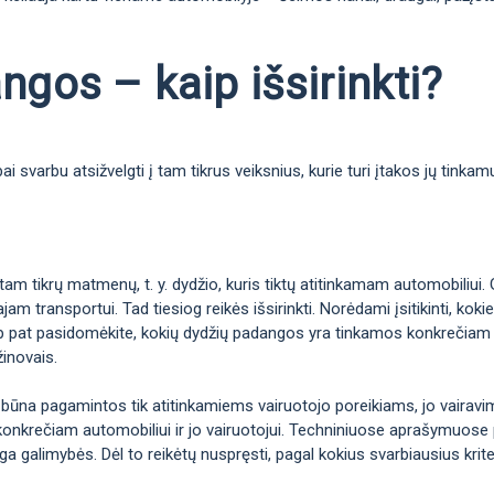
gos – kaip išsirinkti?
 svarbu atsižvelgti į tam tikrus veiksnius, kurie turi įtakos jų tinka
m tikrų matmenų, t. y. dydžio, kuris tiktų atitinkamam automobiliui. 
jam transportui. Tad tiesiog reikės išsirinkti. Norėdami įsitikinti, k
taip pat pasidomėkite, kokių dydžių padangos yra tinkamos konkrečiam 
žinovais.
 būna pagamintos tik atitinkamiems vairuotojo poreikiams, jo vairavimo 
konkrečiam automobiliui ir jo vairuotojui. Techniniuose aprašymuose p
galimybės. Dėl to reikėtų nuspręsti, pagal kokius svarbiausius kriteri