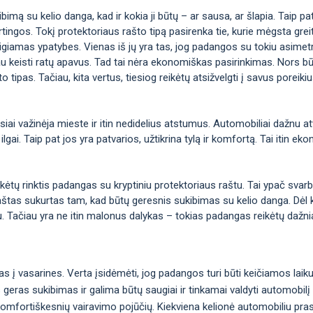
imą su kelio danga, kad ir kokia ji būtų – ar sausa, ar šlapia. Taip pat t
irtingos. Tokį protektoriaus rašto tipą pasirenka tie, kurie mėgsta greitį 
eigiamas ypatybes. Vienas iš jų yra tas, jog padangos su tokiu asimetr
au keisti ratų apavus. Tad tai nėra ekonomiškas pasirinkimas. Nors bū
o tipas. Tačiau, kita vertus, tiesiog reikėtų atsižvelgti į savus poreiki
iai važinėja mieste ir itin nedidelius atstumus. Automobiliai dažnu at
 ilgai. Taip pat jos yra patvarios, užtikrina tylą ir komfortą. Tai itin 
ikėtų rinktis padangas su kryptiniu protektoriaus raštu. Tai ypač svar
 raštas sukurtas tam, kad būtų geresnis sukibimas su kelio danga. Dėl 
u. Tačiau yra ne itin malonus dalykas – tokias padangas reikėtų dažnia
s į vasarines. Verta įsidėmėti, jog padangos turi būti keičiamos laik
as geras sukibimas ir galima būtų saugiai ir tinkamai valdyti automobil
 komfortiškesnių vairavimo pojūčių. Kiekviena kelionė automobiliu pr