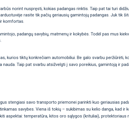
arbūs norint nuspręsti, kokias padangas rinktis. Taip pat tai turi didž
arduotuvėje rasite tik pačių geriausių gamintojų padangas. Juk tik šitai
ir komfortas.
gamintojo, padangų savybių, matmenų ir kokybės. Todėl pas mus kiekvie
.
ngas, kurios tiktų konkrečiam automobiliui. Be galo svarbu peržiūrėti,
ma nauda. Taip pat svarbu atsižvelgti į savo poreikius, gamintoją ir pa
gus stengiasi savo transporto priemonei parinkti kuo geriausias pad
inkamas savybes. Viena iš tokių – sukibimas su kelio danga, kad ir ko
i aspektai: temperatūra, kitos oro sąlygos (krituliai), protektoriaus 