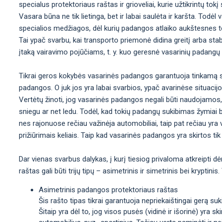
specialus protektoriaus raštas ir grioveliai, kurie užtikrintų t
Vasara būna ne tik lietinga, bet ir labai saulėta ir karšta. Tod
specialios medžiagos, dėl kurių padangos atlaiko aukštesnes t
Tai ypač svarbu, kai transporto priemonė didina greitį arba sta
įtaką vairavimo pojūčiams, t. y. kuo geresnė vasarinių padangų
Tikrai geros kokybės vasarinės padangos garantuoja tinkamą st
padangos. O juk jos yra labai svarbios, ypač avarinėse situacij
Vertėtų žinoti, jog vasarinės padangos negali būti naudojamos,
sniegu ar net ledu. Todėl, kad tokių padangų sukibimas žymiai b
nes rajonuose rečiau važinėja automobiliai, taip pat rečiau yra val
prižiūrimais keliais. Taip kad vasarinės padangos yra skirtos tik 
Dar vienas svarbus dalykas, į kurį tiesiog privaloma atkreipti d
raštas gali būti trijų tipų – asimetrinis ir simetrinis bei krypti
Asimetrinis padangos protektoriaus raštas
Šis rašto tipas tikrai garantuoja nepriekaištingai gerą sukib
Šitaip yra dėl to, jog visos pusės (vidinė ir išorinė) yra sk