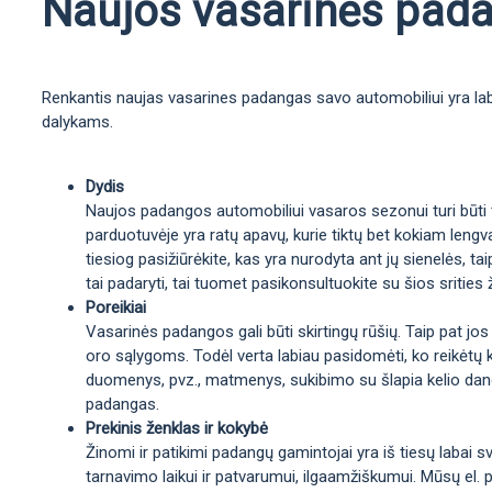
Naujos vasarinės padan
Renkantis naujas vasarines padangas savo automobiliui yra labai
dalykams.
Dydis
Naujos padangos automobiliui vasaros sezonui turi būti ta
parduotuvėje yra ratų apavų, kurie tiktų bet kokiam lengva
tiesiog pasižiūrėkite, kas yra nurodyta ant jų sienelės, 
tai padaryti, tai tuomet pasikonsultuokite su šios srities 
Poreikiai
Vasarinės padangos gali būti skirtingų rūšių. Taip pat jos
oro sąlygoms. Todėl verta labiau pasidomėti, ko reikėtų 
duomenys, pvz., matmenys, sukibimo su šlapia kelio danga 
padangas.
Prekinis ženklas ir kokybė
Žinomi ir patikimi padangų gamintojai yra iš tiesų labai sv
tarnavimo laikui ir patvarumui, ilgaamžiškumui. Mūsų el. p