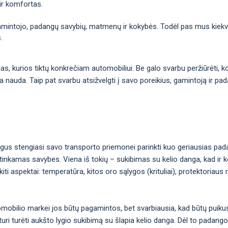
ir komfortas.
gamintojo, padangų savybių, matmenų ir kokybės. Todėl pas mus kiekvie
.
ngas, kurios tiktų konkrečiam automobiliui. Be galo svarbu peržiūrėti,
ma nauda. Taip pat svarbu atsižvelgti į savo poreikius, gamintoją ir pa
gus stengiasi savo transporto priemonei parinkti kuo geriausias pad
inkamas savybes. Viena iš tokių – sukibimas su kelio danga, kad ir ko
i aspektai: temperatūra, kitos oro sąlygos (krituliai), protektoriaus 
omobilio markei jos būtų pagamintos, bet svarbiausia, kad būtų puiku
uri turėti aukšto lygio sukibimą su šlapia kelio danga. Dėl to padan