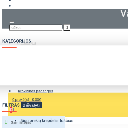
KROVININĖS PADANGOS
V
KATEGORIJOS
Paskyra
Vasarinės padangos
Žieminės padangos
Universalios padangos
Krovininės padangos
0 prekė(s) - 0.00€
FILTRAS
išvalyti
0
Jūsų prekių krepšelis tuščias
Gamintojas