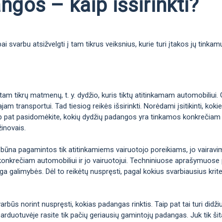
gos – kaip išsirinkti?
 svarbu atsižvelgti į tam tikrus veiksnius, kurie turi įtakos jų tinka
m tikrų matmenų, t. y. dydžio, kuris tiktų atitinkamam automobiliui. 
jam transportui. Tad tiesiog reikės išsirinkti. Norėdami įsitikinti, k
taip pat pasidomėkite, kokių dydžių padangos yra tinkamos konkrečiam 
žinovais.
 būna pagamintos tik atitinkamiems vairuotojo poreikiams, jo vairavimo 
konkrečiam automobiliui ir jo vairuotojui. Techniniuose aprašymuose p
galimybės. Dėl to reikėtų nuspręsti, pagal kokius svarbiausius kriteri
arbūs norint nuspręsti, kokias padangas rinktis. Taip pat tai turi didž
arduotuvėje rasite tik pačių geriausių gamintojų padangas. Juk tik šitai