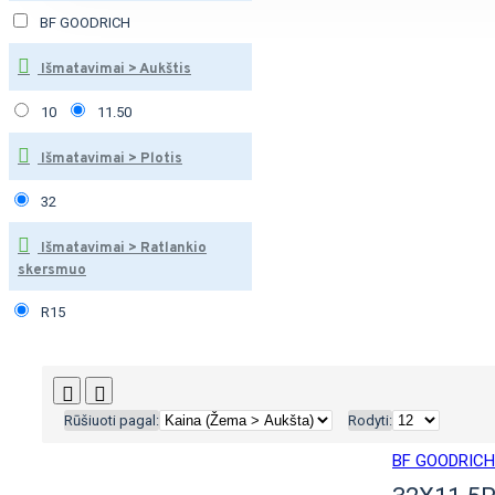
BF GOODRICH
Išmatavimai > Aukštis
10
11.50
Išmatavimai > Plotis
32
Išmatavimai > Ratlankio
skersmuo
R15
Rūšiuoti pagal:
Rodyti:
BF GOODRICH