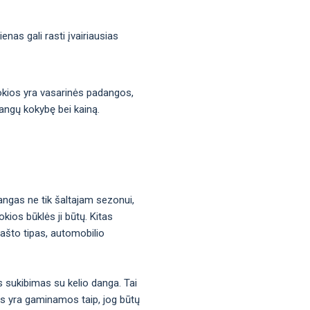
nas gali rasti įvairiausias
 kokios yra vasarinės padangos,
dangų kokybę bei kainą.
angas ne tik šaltajam sezonui,
kios būklės ji būtų. Kitas
rašto tipas, automobilio
s sukibimas su kelio danga. Tai
gos yra gaminamos taip, jog būtų