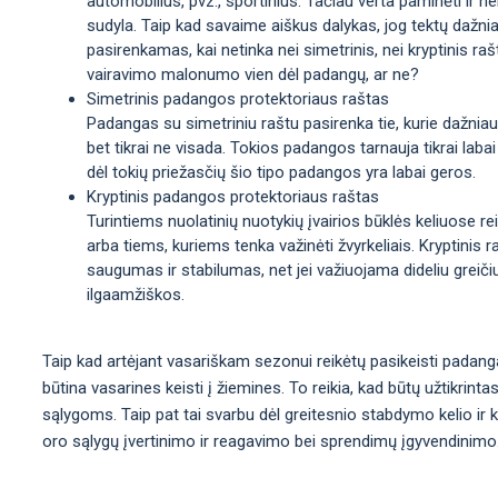
automobilius, pvz., sportinius. Tačiau verta paminėti ir n
sudyla. Taip kad savaime aiškus dalykas, jog tektų dažni
pasirenkamas, kai netinka nei simetrinis, nei kryptinis rašt
vairavimo malonumo vien dėl padangų, ar ne?
Simetrinis padangos protektoriaus raštas
Padangas su simetriniu raštu pasirenka tie, kurie dažniaus
bet tikrai ne visada. Tokios padangos tarnauja tikrai labai
dėl tokių priežasčių šio tipo padangos yra labai geros.
Kryptinis padangos protektoriaus raštas
Turintiems nuolatinių nuotykių įvairios būklės keliuose re
arba tiems, kuriems tenka važinėti žvyrkeliais. Kryptinis
saugumas ir stabilumas, net jei važiuojama dideliu greiči
ilgaamžiškos.
Taip kad artėjant vasariškam sezonui reikėtų pasikeisti padanga
būtina vasarines keisti į žiemines. To reikia, kad būtų užtikrint
sąlygoms. Taip pat tai svarbu dėl greitesnio stabdymo kelio ir
oro sąlygų įvertinimo ir reagavimo bei sprendimų įgyvendinimo. T