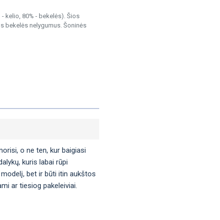
 kelio, 80% - bekelės). Šios
ius bekelės nelygumus. Šoninės
orisi, o ne ten, kur baigiasi
lykų, kuris labai rūpi
modelį, bet ir būti itin aukštos
i ar tiesiog pakeleiviai.