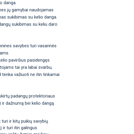
io danga.
os, nes jų gamybai naudojamas
mas sukibimas su kelio danga.
adangų sukibimas su keliu daro
hnines savybes turi vasarinės
tams.
kelio paviršius pasidengęs
tojams tai yra labai svarbu,
d tenka važiuoti ne itin tinkamai
 skirtų padangų protektoriaus
s) ir dažnumą bei kelio dangą.
uri ir kitų puikių savybių.
ir turi itin galingus