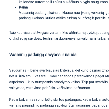
kelionėse automobiliu būtų aukščiausio lygio saugumas 
Kaina
Vasarinių padangų kaina priklauso nuo įvairių veiksnių: 
padangų kainas, kurios atitiks turimą biudžetą ir poreikius
Taip kad visais atžvilgiais verta rinktis atitinkamų dydžių pada
o tiksliau jų savybės, techniniai duomenys, privalumai ir teikia
Vasarinių padangų savybės ir nauda
Saugumas – bene svarbiausias kriterijus, dėl kurio dažnas žmo
bet ir šiltajam – vasarai. Todėl padangos parenkamos pagal atit
aspektas – kuo trumpesnis stabdymo kelias. Taip pat svarbūs kit
valdymas, vairavimo pobūdis, važiavimo dažnumas.
Kad ir kokiam sezonui būtų skirtos padangos, kad ir kokiai aut
viena iš pagrindinių padangų savybių. Štai vasarinės padangos t