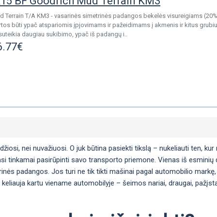
15 BF Goodrich Mud Terrain KM3
 Terrain T/A KM3 - vasarinės simetrinės padangos bekelės visureigiams (20% -
os būti ypač atspariomis įpjovimams ir pažeidimams į akmenis ir kitus grub
suteikia daugiau sukibimo, ypač iš padangų i..
6.77€
si, nei nuvažiuosi. O juk būtina pasiekti tikslą – nukeliauti ten, kur n
si tinkamai pasirūpinti savo transporto priemone. Vienas iš esminių da
arinės padangos. Jos turi ne tik tikti mašinai pagal automobilio markę, 
 keliauja kartu viename automobilyje – šeimos nariai, draugai, pažįstam