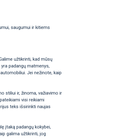
mumui, saugumui ir kitiems
Galime užtikrinti, kad mūsų
okie yra padangų matmenys,
automobiliui. Jei nežinote, kaip
stiliui ir, žinoma, važiavimo ir
ateikiami visi reikiami
jus teks išsirinkti naujas
iulę įtaką padangų kokybei,
p galima užtikrinti, jog