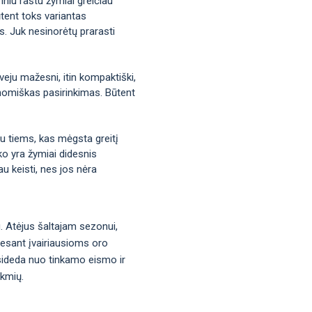
iniu raštu žymiai greičiau
tent toks variantas
us. Juk nesinorėtų prarasti
veju mažesni, itin kompaktiški,
ekonomiškas pasirinkimas. Būtent
bu tiems, kas mėgsta greitį
ko yra žymiai didesnis
u keisti, nes jos nėra
u. Atėjus šaltajam sezonui,
į esant įvairiausioms oro
asideda nuo tinkamo eismo ir
ekmių.