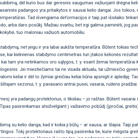
okį sukibimą, dėl kurio bus dar geresnis saugumas važiuojant drėgna kel
ėl vasarinės padangos yra pritaikytos ir sausai kelio dangai. Jos toki
emperatūras. Tad išvengiama deformacijos ir taip pat išsilaiko tinka
bdo, arba daro posūkį. Mažiau svarbu, bet irgi galima paminėti, jog p
 kokybė, tuo maloniau važiuoti automobiliu.
abdymą, net jeigu ir yra labai aukšta temperatūra. Būtent tokias tec
ose, kai kiekvienas stabdymo centimetras turi įtakos kelionės rezulta
 kai tam yra netinkamos oro sąlygos, t. y. esant žemai temperatūrai 
logesnis. Jei miestiečiams tai ne visada aktualu, tai užmiesčio gyven
omi keliai ir dėl to žymiai greičiau keliai būna apsnigti ir aplediję. Ta
šiltajam sezonui, t. y. pavasario antrai pusei, vasarai, rudens pradžiai.
ėmesį yra padangų protektorius, o tiksliau – jo raštas. Būtent vasarai
nis. Tipas pasirenkamas atsižvelgiant į važiavimo pobūdį (įpročiai, greiti
imą su kelio danga, kad ir kokia ji būtų – ar sausa, ar šlapia. Taip pat t
irtingos. Tokį protektoriaus rašto tipą pasirenka tie, kurie mėgsta greitį 