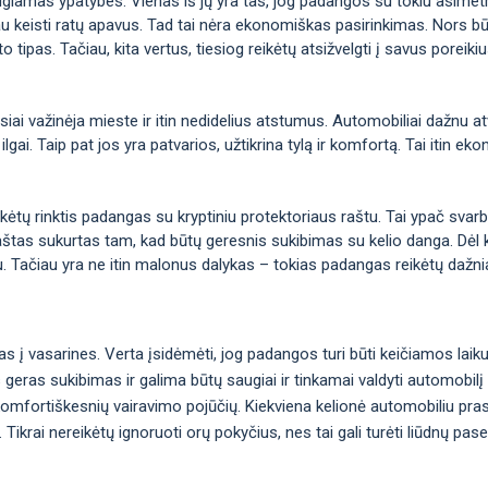
eigiamas ypatybes. Vienas iš jų yra tas, jog padangos su tokiu asimetr
au keisti ratų apavus. Tad tai nėra ekonomiškas pasirinkimas. Nors bū
o tipas. Tačiau, kita vertus, tiesiog reikėtų atsižvelgti į savus poreiki
iai važinėja mieste ir itin nedidelius atstumus. Automobiliai dažnu at
 ilgai. Taip pat jos yra patvarios, užtikrina tylą ir komfortą. Tai itin 
ikėtų rinktis padangas su kryptiniu protektoriaus raštu. Tai ypač svar
 raštas sukurtas tam, kad būtų geresnis sukibimas su kelio danga. Dėl 
u. Tačiau yra ne itin malonus dalykas – tokias padangas reikėtų dažnia
s į vasarines. Verta įsidėmėti, jog padangos turi būti keičiamos laik
as geras sukibimas ir galima būtų saugiai ir tinkamai valdyti automobil
 komfortiškesnių vairavimo pojūčių. Kiekviena kelionė automobiliu pr
ikrai nereikėtų ignoruoti orų pokyčius, nes tai gali turėti liūdnų pas