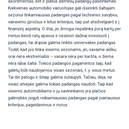
asortimentas, bet ir platus žieminių padangų pasirinkimas.
Kiekvienas automobilio vairuotojas gali išsirinkti šaltajam
sezonui tinkamiausias padangas pagal technines savybes,
vairavimo įpročius ir kitus kriterijus, taip pat atsižvelgiant ir į
finansinį aspektą. O štai, jei žmogui nepatinka porą kartų per
metus keisti ratų apavus ir nesinori dažnai investuoti į
padangas, tai drąsiai galima rinktis universalias padangas.
Todėl, kad jos tinka visiems sezonams, jei, savaime aišku,
orai nėra ekstremalūs – vasara nėra per karšta, o žiema
nėra labai šalta. Tokios padangos pagamintos taip, kad
galėtų būti naudojamos visais sezonais, t. y. visus metus.
Tai itin patogu ir šitaip galima sutaupyti. Tačiau, deja, ne
visais atvejais galima tokias padangas naudoti. Taip kad
visiems automobiliams ir jų savininkams yra plačios
galimybės įsigyti reikiamiausias padangas pagal įvairiausius
kriterijus, pageidavimus ir norus.