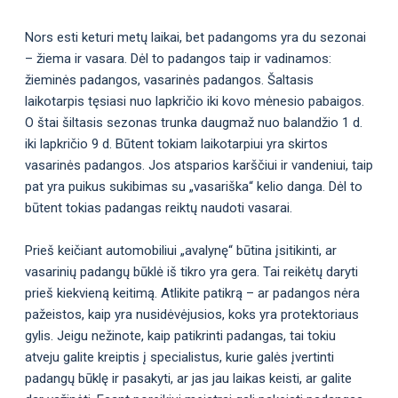
Nors esti keturi metų laikai, bet padangoms yra du sezonai
– žiema ir vasara. Dėl to padangos taip ir vadinamos:
žieminės padangos, vasarinės padangos. Šaltasis
laikotarpis tęsiasi nuo lapkričio iki kovo mėnesio pabaigos.
O štai šiltasis sezonas trunka daugmaž nuo balandžio 1 d.
iki lapkričio 9 d. Būtent tokiam laikotarpiui yra skirtos
vasarinės padangos. Jos atsparios karščiui ir vandeniui, taip
pat yra puikus sukibimas su „vasariška“ kelio danga. Dėl to
būtent tokias padangas reiktų naudoti vasarai.
Prieš keičiant automobiliui „avalynę“ būtina įsitikinti, ar
vasarinių padangų būklė iš tikro yra gera. Tai reikėtų daryti
prieš kiekvieną keitimą. Atlikite patikrą – ar padangos nėra
pažeistos, kaip yra nusidėvėjusios, koks yra protektoriaus
gylis. Jeigu nežinote, kaip patikrinti padangas, tai tokiu
atveju galite kreiptis į specialistus, kurie galės įvertinti
padangų būklę ir pasakyti, ar jas jau laikas keisti, ar galite