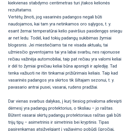
kiekvienas stabdymo centimetras turi įtakos kelionės
rezultatams.
Vertėtų žinoti, jog vasarinės padangos negali būti
naudojamos, kai tam yra netinkamos oro sąlygos, t. y.
esant žemai temperatūrai kelio paviršius pasidengęs sniegu
ar net ledu. Todėl, kad tokių padangų sukibimas žymiai
blogesnis. Jei miestiečiams tai ne visada aktualu, tai
užmiesčio gyventojams tai yra labai svarbu, nes rajonuose
rečiau važinėja automobiliai, taip pat rečiau yra valomi keliai
ir dėl to žymiai greičiau keliai būna apsnigti ir aplediję. Tad
tenka važiuoti ne itin tinkamai prižiūrimais keliais. Taip kad
vasarinės padangos yra skirtos tik šiltajam sezonui, t. y.
pavasario antrai pusei, vasarai, rudens pradžiai.
Dar vienas svarbus dalykas, į kurį tiesiog privaloma atkreipti
dėmesį yra padangų protektorius, o tiksliau – jo raštas.
Būtent vasarai skirtų padangų protektoriaus raštas gali būti
trijų tipų – asimetrinis ir simetrinis bei kryptinis. Tipas
pasirenkamas atsižvelgiant į važiavimo pobūdį (įpročiai,