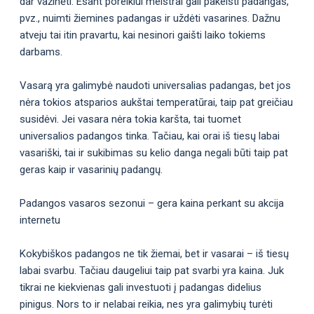
dar važinėti. Esant poreikiui meistrai gali pakeisti padangas,
pvz., nuimti žiemines padangas ir uždėti vasarines. Dažnu
atveju tai itin pravartu, kai nesinori gaišti laiko tokiems
darbams.
Vasarą yra galimybė naudoti universalias padangas, bet jos
nėra tokios atsparios aukštai temperatūrai, taip pat greičiau
susidėvi. Jei vasara nėra tokia karšta, tai tuomet
universalios padangos tinka. Tačiau, kai orai iš tiesų labai
vasariški, tai ir sukibimas su kelio danga negali būti taip pat
geras kaip ir vasarinių padangų.
Padangos vasaros sezonui – gera kaina perkant su akcija
internetu
Kokybiškos padangos ne tik žiemai, bet ir vasarai – iš tiesų
labai svarbu. Tačiau daugeliui taip pat svarbi yra kaina. Juk
tikrai ne kiekvienas gali investuoti į padangas didelius
pinigus. Nors to ir nelabai reikia, nes yra galimybių turėti