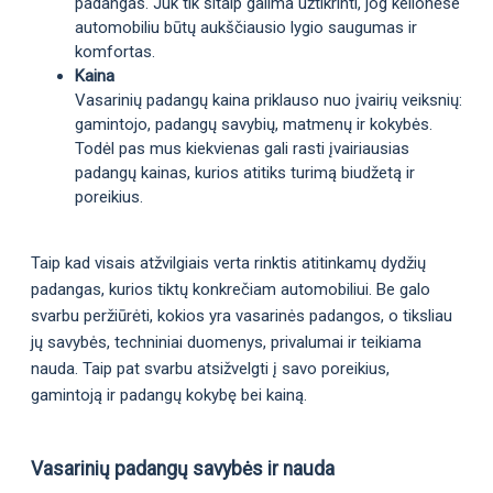
padangas. Juk tik šitaip galima užtikrinti, jog kelionėse
automobiliu būtų aukščiausio lygio saugumas ir
komfortas.
Kaina
Vasarinių padangų kaina priklauso nuo įvairių veiksnių:
gamintojo, padangų savybių, matmenų ir kokybės.
Todėl pas mus kiekvienas gali rasti įvairiausias
padangų kainas, kurios atitiks turimą biudžetą ir
poreikius.
Taip kad visais atžvilgiais verta rinktis atitinkamų dydžių
padangas, kurios tiktų konkrečiam automobiliui. Be galo
svarbu peržiūrėti, kokios yra vasarinės padangos, o tiksliau
jų savybės, techniniai duomenys, privalumai ir teikiama
nauda. Taip pat svarbu atsižvelgti į savo poreikius,
gamintoją ir padangų kokybę bei kainą.
Vasarinių padangų savybės ir nauda