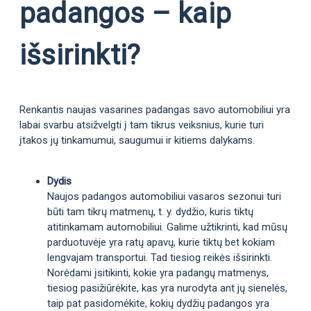
padangos – kaip
išsirinkti?
Renkantis naujas vasarines padangas savo automobiliui yra
labai svarbu atsižvelgti į tam tikrus veiksnius, kurie turi
įtakos jų tinkamumui, saugumui ir kitiems dalykams.
Dydis
Naujos padangos automobiliui vasaros sezonui turi
būti tam tikrų matmenų, t. y. dydžio, kuris tiktų
atitinkamam automobiliui. Galime užtikrinti, kad mūsų
parduotuvėje yra ratų apavų, kurie tiktų bet kokiam
lengvajam transportui. Tad tiesiog reikės išsirinkti.
Norėdami įsitikinti, kokie yra padangų matmenys,
tiesiog pasižiūrėkite, kas yra nurodyta ant jų sienelės,
taip pat pasidomėkite, kokių dydžių padangos yra