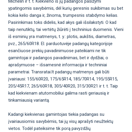
Michelin ir t. t. Kiekvieno iš jų padangos pasižymi
ypatingomis savybėmis, dėl kurių geresnis sukibimas su bet
kokia kelio danga ir, žinoma, trumpesnis stabdymo kelias.
Pasirinkimas toks didelis, kad akys gali išsilakstyti. O kad
taip nenutiktų, tai vertėtų žiūrėti į techninius duomenis. Vieni
iš esminių yra matmenys, t. y.: plotis, aukštis, diametras,
pvz., 265/60R18. El. parduotuvėje padangų kategorijoje
esančiuose prekių pavadinimuose pateikiami ne tik
gamintojai ir padangos pavadinimas, bet ir dydžiai, o
aprašymuose – išsamesnė informacija ir techniniai
parametrai. Transratai.lt padangų matmenys gali būti
įvairiausi: 155/60R20, 175/65R14, 185/70R14, 195/55R15,
205/45R17, 265/60R18, 305/40R20, 315/30R21 ir t. t. Taip
kad kiekvienam atutomobiliui galima rasti geriausią ir
tinkamiausią variantą.
Kadangi kiekvienas gamintojas tiekia padangas su
įvairiausiomis savybėmis, tai jų visų aprašyti neužtektų
vietos. Todėl pateiksime tik porą pavyzdžių.