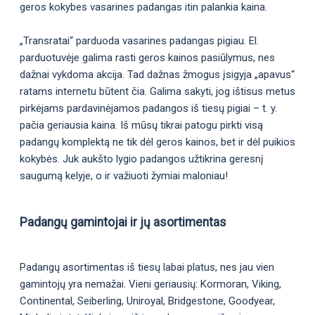
geros kokybes vasarines padangas itin palankia kaina.
„Transratai“ parduoda vasarines padangas pigiau. El.
parduotuvėje galima rasti geros kainos pasiūlymus, nes
dažnai vykdoma akcija. Tad dažnas žmogus įsigyja „apavus“
ratams internetu būtent čia. Galima sakyti, jog ištisus metus
pirkėjams pardavinėjamos padangos iš tiesų pigiai – t. y.
pačia geriausia kaina. Iš mūsų tikrai patogu pirkti visą
padangų komplektą ne tik dėl geros kainos, bet ir dėl puikios
kokybės. Juk aukšto lygio padangos užtikrina geresnį
saugumą kelyje, o ir važiuoti žymiai maloniau!
Padangų gamintojai ir jų asortimentas
Padangų asortimentas iš tiesų labai platus, nes jau vien
gamintojų yra nemažai. Vieni geriausių: Kormoran, Viking,
Continental, Seiberling, Uniroyal, Bridgestone, Goodyear,