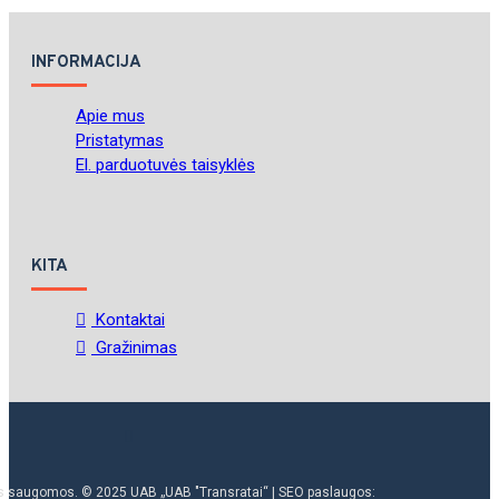
INFORMACIJA
Apie mus
Pristatymas
El. parduotuvės taisyklės
KITA
Kontaktai
Gražinimas
ės saugomos. © 2025 UAB „UAB "Transratai“ | SEO paslaugos: