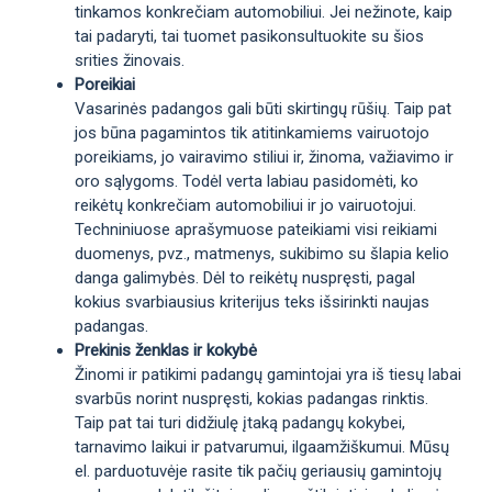
tinkamos konkrečiam automobiliui. Jei nežinote, kaip
tai padaryti, tai tuomet pasikonsultuokite su šios
srities žinovais.
Poreikiai
Vasarinės padangos gali būti skirtingų rūšių. Taip pat
jos būna pagamintos tik atitinkamiems vairuotojo
poreikiams, jo vairavimo stiliui ir, žinoma, važiavimo ir
oro sąlygoms. Todėl verta labiau pasidomėti, ko
reikėtų konkrečiam automobiliui ir jo vairuotojui.
Techniniuose aprašymuose pateikiami visi reikiami
duomenys, pvz., matmenys, sukibimo su šlapia kelio
danga galimybės. Dėl to reikėtų nuspręsti, pagal
kokius svarbiausius kriterijus teks išsirinkti naujas
padangas.
Prekinis ženklas ir kokybė
Žinomi ir patikimi padangų gamintojai yra iš tiesų labai
svarbūs norint nuspręsti, kokias padangas rinktis.
Taip pat tai turi didžiulę įtaką padangų kokybei,
tarnavimo laikui ir patvarumui, ilgaamžiškumui. Mūsų
el. parduotuvėje rasite tik pačių geriausių gamintojų