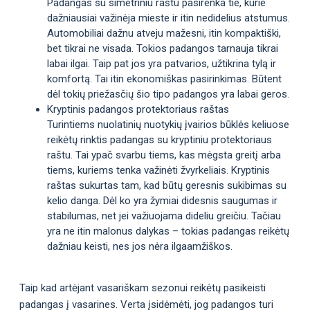
Padangas su simetriniu raštu pasirenka tie, kurie
dažniausiai važinėja mieste ir itin nedidelius atstumus.
Automobiliai dažnu atveju mažesni, itin kompaktiški,
bet tikrai ne visada. Tokios padangos tarnauja tikrai
labai ilgai. Taip pat jos yra patvarios, užtikrina tylą ir
komfortą. Tai itin ekonomiškas pasirinkimas. Būtent
dėl tokių priežasčių šio tipo padangos yra labai geros.
Kryptinis padangos protektoriaus raštas
Turintiems nuolatinių nuotykių įvairios būklės keliuose
reikėtų rinktis padangas su kryptiniu protektoriaus
raštu. Tai ypač svarbu tiems, kas mėgsta greitį arba
tiems, kuriems tenka važinėti žvyrkeliais. Kryptinis
raštas sukurtas tam, kad būtų geresnis sukibimas su
kelio danga. Dėl ko yra žymiai didesnis saugumas ir
stabilumas, net jei važiuojama dideliu greičiu. Tačiau
yra ne itin malonus dalykas – tokias padangas reikėtų
dažniau keisti, nes jos nėra ilgaamžiškos.
Taip kad artėjant vasariškam sezonui reikėtų pasikeisti
padangas į vasarines. Verta įsidėmėti, jog padangos turi