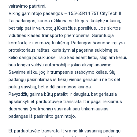
vairavimo patirtimi.
Viking gamintojo padangos – 155/65R14 75T CityTech II.
Tai padangos, kurios užtikrina ne tik gerą kokybę ir kainą,
bet taip pat ir vairuotojų lūkesčius, poreikius. Jos skirtos
vidutinės klasės transporto priemonėms. Garantuoja
komfortą ir itin mažą triukšmą. Padangos šonuose irgi yra
protektoriaus raštas, kuris žymiai pagerina sukibimą su
kelio danga posūkiuose. Taip kad esant lietui, šlapiam keliui,
bus lengva valdyti automobilį ir jokio akvaplanavimo.
Savaime aišku, jog ir trumpesnis stabdymo kelias. Šių
padangų pasirinkimas iš tiesų vienas geriausių ne tik dėl
puikių savybių, bet ir dėl priimtinos kainos.
Pavyzdžių galima būtų pateikti ir daugiau, bet geriausia
apsilankyti el. parduotuvėje transratai.lt ir pagal reikiamus
duomenis (matmenis) susirasti sau tinkamiausias
padangas iš pasirinkto gamintojo.
El. parduotuvėje transratai.lt yra ne tik vasarinių padangų