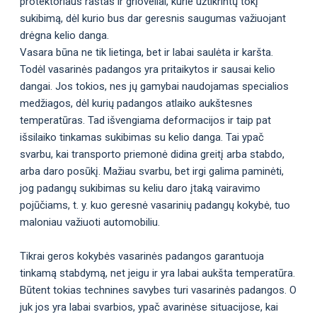
protektoriaus raštas ir grioveliai, kurie užtikrintų tokį
sukibimą, dėl kurio bus dar geresnis saugumas važiuojant
drėgna kelio danga.
Vasara būna ne tik lietinga, bet ir labai saulėta ir karšta.
Todėl vasarinės padangos yra pritaikytos ir sausai kelio
dangai. Jos tokios, nes jų gamybai naudojamas specialios
medžiagos, dėl kurių padangos atlaiko aukštesnes
temperatūras. Tad išvengiama deformacijos ir taip pat
išsilaiko tinkamas sukibimas su kelio danga. Tai ypač
svarbu, kai transporto priemonė didina greitį arba stabdo,
arba daro posūkį. Mažiau svarbu, bet irgi galima paminėti,
jog padangų sukibimas su keliu daro įtaką vairavimo
pojūčiams, t. y. kuo geresnė vasarinių padangų kokybė, tuo
maloniau važiuoti automobiliu.
Tikrai geros kokybės vasarinės padangos garantuoja
tinkamą stabdymą, net jeigu ir yra labai aukšta temperatūra.
Būtent tokias technines savybes turi vasarinės padangos. O
juk jos yra labai svarbios, ypač avarinėse situacijose, kai