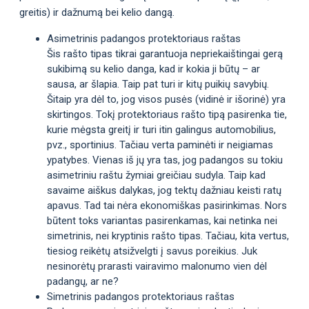
greitis) ir dažnumą bei kelio dangą.
Asimetrinis padangos protektoriaus raštas
Šis rašto tipas tikrai garantuoja nepriekaištingai gerą
sukibimą su kelio danga, kad ir kokia ji būtų – ar
sausa, ar šlapia. Taip pat turi ir kitų puikių savybių.
Šitaip yra dėl to, jog visos pusės (vidinė ir išorinė) yra
skirtingos. Tokį protektoriaus rašto tipą pasirenka tie,
kurie mėgsta greitį ir turi itin galingus automobilius,
pvz., sportinius. Tačiau verta paminėti ir neigiamas
ypatybes. Vienas iš jų yra tas, jog padangos su tokiu
asimetriniu raštu žymiai greičiau sudyla. Taip kad
savaime aiškus dalykas, jog tektų dažniau keisti ratų
apavus. Tad tai nėra ekonomiškas pasirinkimas. Nors
būtent toks variantas pasirenkamas, kai netinka nei
simetrinis, nei kryptinis rašto tipas. Tačiau, kita vertus,
tiesiog reikėtų atsižvelgti į savus poreikius. Juk
nesinorėtų prarasti vairavimo malonumo vien dėl
padangų, ar ne?
Simetrinis padangos protektoriaus raštas