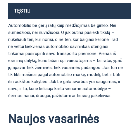
TĘSTI
Automobilis be gerų ratų kaip medžiojimas be ginklo. Nei
sumedžiosi, nei nuvažiuosi. O juk būtina pasiekti tikslą –
nukeliauti ten, kur norisi, o ne ten, kur baigiasi kelionė. Tad
ne veltui kiekvienas automobilio savininkas stengiasi
tinkamai pasirūpinti savo transporto priemone. Vienas iš
esminių dalykų, kuris labai rūpi vairuotojams – tai ratai, ypač
jų apavai: tiek žieminės, tiek vasarinės padangos. Jos turi ne
tik tikti mašinai pagal automobilio markę, modelį, bet ir būti
itin aukštos kokybės. Juk be galo svarbus yra saugumas, ir
savo, ir tų, kurie keliauja kartu viename automobilyje –
šeimos nariai, draugai, pažįstami ar tiesiog pakeleiviai.
Naujos vasarinės