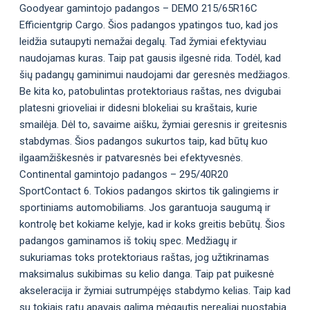
Goodyear gamintojo padangos – DEMO 215/65R16C
Efficientgrip Cargo. Šios padangos ypatingos tuo, kad jos
leidžia sutaupyti nemažai degalų. Tad žymiai efektyviau
naudojamas kuras. Taip pat gausis ilgesnė rida. Todėl, kad
šių padangų gaminimui naudojami dar geresnės medžiagos.
Be kita ko, patobulintas protektoriaus raštas, nes dvigubai
platesni grioveliai ir didesni blokeliai su kraštais, kurie
smailėja. Dėl to, savaime aišku, žymiai geresnis ir greitesnis
stabdymas. Šios padangos sukurtos taip, kad būtų kuo
ilgaamžiškesnės ir patvaresnės bei efektyvesnės.
Continental gamintojo padangos – 295/40R20
SportContact 6. Tokios padangos skirtos tik galingiems ir
sportiniams automobiliams. Jos garantuoja saugumą ir
kontrolę bet kokiame kelyje, kad ir koks greitis bebūtų. Šios
padangos gaminamos iš tokių spec. Medžiagų ir
sukuriamas toks protektoriaus raštas, jog užtikrinamas
maksimalus sukibimas su kelio danga. Taip pat puikesnė
akseleracija ir žymiai sutrumpėjęs stabdymo kelias. Taip kad
su tokiais ratų apavais galima mėgautis nerealiai nuostabia