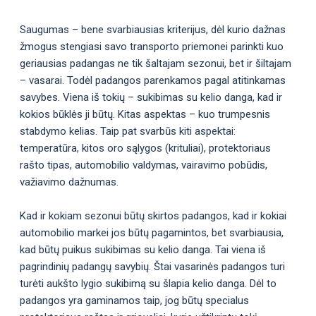
Saugumas – bene svarbiausias kriterijus, dėl kurio dažnas
žmogus stengiasi savo transporto priemonei parinkti kuo
geriausias padangas ne tik šaltajam sezonui, bet ir šiltajam
– vasarai. Todėl padangos parenkamos pagal atitinkamas
savybes. Viena iš tokių – sukibimas su kelio danga, kad ir
kokios būklės ji būtų. Kitas aspektas – kuo trumpesnis
stabdymo kelias. Taip pat svarbūs kiti aspektai:
temperatūra, kitos oro sąlygos (krituliai), protektoriaus
rašto tipas, automobilio valdymas, vairavimo pobūdis,
važiavimo dažnumas.
Kad ir kokiam sezonui būtų skirtos padangos, kad ir kokiai
automobilio markei jos būtų pagamintos, bet svarbiausia,
kad būtų puikus sukibimas su kelio danga. Tai viena iš
pagrindinių padangų savybių. Štai vasarinės padangos turi
turėti aukšto lygio sukibimą su šlapia kelio danga. Dėl to
padangos yra gaminamos taip, jog būtų specialus