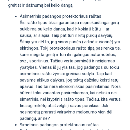
greitis) ir dažnumą bei kelio dangą.
Asimetrinis padangos protektoriaus raštas
Šis rašto tipas tikrai garantuoja nepriekaištingai gerą
sukibimą su kelio danga, kad ir kokia ji būtų – ar
sausa, ar šlapia. Taip pat turi ir kitų puikių savybių.
Šitaip yra dėl to, jog visos pusės (vidinė ir išorinė) yra
skirtingos. Tokį protektoriaus rašto tipą pasirenka tie,
kurie mėgsta greitį ir turi itin galingus automobilius,
pvz., sportinius. Tačiau verta paminėti ir neigiamas
ypatybes. Vienas iš jų yra tas, jog padangos su tokiu
asimetriniu raštu žymiai greičiau sudyla. Taip kad
savaime aiškus dalykas, jog tektų dažniau keisti ratų
apavus. Tad tai nėra ekonomiškas pasirinkimas. Nors
būtent toks variantas pasirenkamas, kai netinka nei
simetrinis, nei kryptinis rašto tipas. Tačiau, kita vertus,
tiesiog reikėtų atsižvelgti į savus poreikius. Juk
nesinorėtų prarasti vairavimo malonumo vien dėl
padangų, ar ne?
Simetrinis padangos protektoriaus raštas