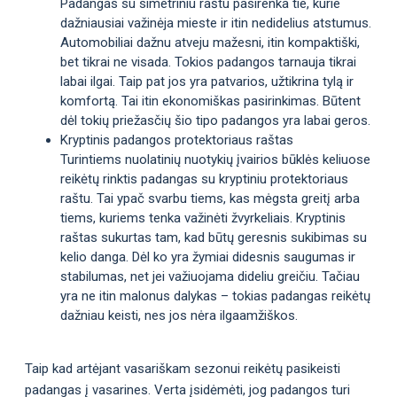
Padangas su simetriniu raštu pasirenka tie, kurie
dažniausiai važinėja mieste ir itin nedidelius atstumus.
Automobiliai dažnu atveju mažesni, itin kompaktiški,
bet tikrai ne visada. Tokios padangos tarnauja tikrai
labai ilgai. Taip pat jos yra patvarios, užtikrina tylą ir
komfortą. Tai itin ekonomiškas pasirinkimas. Būtent
dėl tokių priežasčių šio tipo padangos yra labai geros.
Kryptinis padangos protektoriaus raštas
Turintiems nuolatinių nuotykių įvairios būklės keliuose
reikėtų rinktis padangas su kryptiniu protektoriaus
raštu. Tai ypač svarbu tiems, kas mėgsta greitį arba
tiems, kuriems tenka važinėti žvyrkeliais. Kryptinis
raštas sukurtas tam, kad būtų geresnis sukibimas su
kelio danga. Dėl ko yra žymiai didesnis saugumas ir
stabilumas, net jei važiuojama dideliu greičiu. Tačiau
yra ne itin malonus dalykas – tokias padangas reikėtų
dažniau keisti, nes jos nėra ilgaamžiškos.
Taip kad artėjant vasariškam sezonui reikėtų pasikeisti
padangas į vasarines. Verta įsidėmėti, jog padangos turi