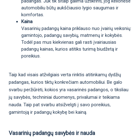
padangas. Juk tik šitaip galima užtikrinti, jog kelionėse
automobiliu būtų aukščiausio lygio saugumas ir
komfortas.
Kaina
Vasarinių padangų kaina priklauso nuo įvairių veiksnių:
gamintojo, padangų savybių, matmenų ir kokybės.
Todėl pas mus kiekvienas gali rasti įvairiausias
padangų kainas, kurios atitiks turimą biudžetą ir
poreikius.
Taip kad visais atžvilgiais verta rinktis atitinkamų dydžių
padangas, kurios tiktų konkrečiam automobiliui. Be galo
svarbu peržiūrėti, kokios yra vasarinės padangos, o tiksliau
jų savybės, techniniai duomenys, privalumai ir teikiama
nauda. Taip pat svarbu atsižvelgti į savo poreikius,
gamintoją ir padangų kokybę bei kainą.
Vasarinių padangų savybės ir nauda