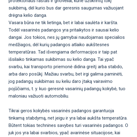
protektoriaus raštas ir grioveliai, kurie užtikrintų tokį
sukibimą, dėl kurio bus dar geresnis saugumas važiuojant
drėgna kelio danga.
Vasara būna ne tik lietinga, bet ir labai saulėta ir karšta.
Todėl vasarinės padangos yra pritaikytos ir sausai kelio
dangai. Jos tokios, nes jų gamybai naudojamas specialios
medžiagos, dėl kurių padangos atlaiko aukštesnes
temperatūras. Tad išvengiama deformacijos ir taip pat
išsilaiko tinkamas sukibimas su kelio danga. Tai ypač
svarbu, kai transporto priemonė didina greitį arba stabdo,
arba daro posūkį. Mažiau svarbu, bet irgi galima paminėti,
jog padangų sukibimas su keliu daro įtaką vairavimo
pojūčiams, t. y. kuo geresnė vasarinių padangų kokybė, tuo
maloniau važiuoti automobiliu.
Tikrai geros kokybės vasarinės padangos garantuoja
tinkamą stabdymą, net jeigu ir yra labai aukšta temperatūra.
Būtent tokias technines savybes turi vasarinės padangos. O
juk jos yra labai svarbios, ypač avarinėse situacijose, kai