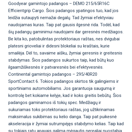
Goodyear gamintojo padangos – DEMO 215/65R16C
Efficientgrip Cargo. Šios padangos ypatingos tuo, kad jos
leidžia sutaupyti nemažai degalų. Tad žymiai efektyviau
naudojamas kuras. Taip pat gausis ilgesnė rida. Todėl, kad
šių padangų gaminimui naudojami dar geresnės medžiagos.
Be kita ko, patobulintas protektoriaus raštas, nes dvigubai
platesni grioveliai ir didesni blokeliai su kraštais, kurie
smailėja. Dėl to, savaime aišku, žymiai geresnis ir greitesnis
stabdymas. Šios padangos sukurtos taip, kad būtų kuo
ilgaamžiškesnės ir patvaresnės bei efektyvesnės.
Continental gamintojo padangos – 295/40R20
SportContact 6. Tokios padangos skirtos tik galingiems ir
sportiniams automobiliams. Jos garantuoja saugumą ir
kontrolę bet kokiame kelyje, kad ir koks greitis bebūtų. Šios
padangos gaminamos iš tokių spec. Medžiagų ir
sukuriamas toks protektoriaus raštas, jog užtikrinamas
maksimalus sukibimas su kelio danga. Taip pat puikesnė
akseleracija ir žymiai sutrumpėjęs stabdymo kelias. Taip kad
su tokiais ratų apavais galima mėgautis nerealiai nuostabia