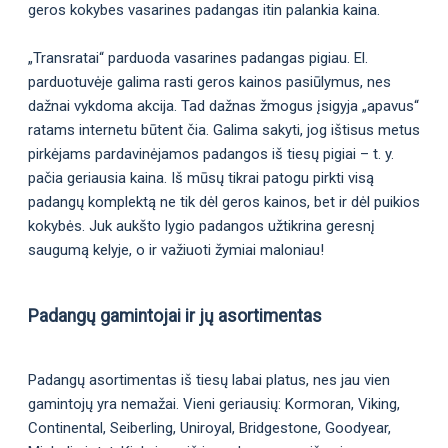
geros kokybes vasarines padangas itin palankia kaina.
„Transratai“ parduoda vasarines padangas pigiau. El.
parduotuvėje galima rasti geros kainos pasiūlymus, nes
dažnai vykdoma akcija. Tad dažnas žmogus įsigyja „apavus“
ratams internetu būtent čia. Galima sakyti, jog ištisus metus
pirkėjams pardavinėjamos padangos iš tiesų pigiai – t. y.
pačia geriausia kaina. Iš mūsų tikrai patogu pirkti visą
padangų komplektą ne tik dėl geros kainos, bet ir dėl puikios
kokybės. Juk aukšto lygio padangos užtikrina geresnį
saugumą kelyje, o ir važiuoti žymiai maloniau!
Padangų gamintojai ir jų asortimentas
Padangų asortimentas iš tiesų labai platus, nes jau vien
gamintojų yra nemažai. Vieni geriausių: Kormoran, Viking,
Continental, Seiberling, Uniroyal, Bridgestone, Goodyear,