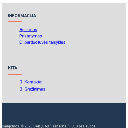
INFORMACIJA
Apie mus
Pristatymas
El. parduotuvės taisyklės
KITA
Kontaktai
Gražinimas
ės saugomos. © 2025 UAB „UAB "Transratai“ | SEO paslaugos: