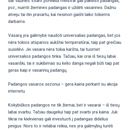
dar važinėti. Esant poreikiui meistrai gali pakeisti padangas,
pvz., nuimti žiemines padangas ir uždėti vasarines. Dažnu
atveju tai itin pravartu, kai nesinori gaišti laiko tokiems
darbams.
Vasarą yra galimybė naudoti universalias padangas, bet jos
nėra tokios atsparios aukštai temperatūrai, taip pat greičiau
susidėvi. Jei vasara nėra tokia karšta, tai tuomet
universalios padangos tinka. Tačiau, kai orai iš tiesų labai
vasariški, tai ir sukibimas su kelio danga negali būti taip pat
geras kaip ir vasarinių padangų.
Padangos vasaros sezonui – gera kaina perkant su akcija
internetu
Kokybiškos padangos ne tik žiemai, bet ir vasarai – iš tiesų
labai svarbu. Tačiau daugeliui taip pat svarbi yra kaina. Juk
tikrai ne kiekvienas gali investuoti į padangas didelius
pinigus. Nors to ir nelabai reikia, nes yra galimybių turėti