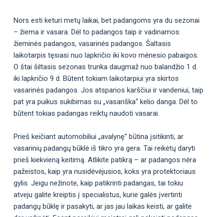
Nors esti keturi metų laikai, bet padangoms yra du sezonai
– žiema ir vasara. Dėl to padangos taip ir vadinamos:
žieminės padangos, vasarinės padangos. Šaltasis
laikotarpis tęsiasi nuo lapkričio iki kovo mėnesio pabaigos.
O štai šiltasis sezonas trunka daugmaž nuo balandžio 1 d.
iki lapkričio 9 d. Būtent tokiam laikotarpiui yra skirtos
vasarinės padangos. Jos atsparios karščiui ir vandeniui, taip
pat yra puikus sukibimas su „vasariška“ kelio danga. Dėl to
būtent tokias padangas reiktų naudoti vasarai.
Prieš keičiant automobiliui „avalynę“ būtina įsitikinti, ar
vasarinių padangų būklė iš tikro yra gera. Tai reikėtų daryti
prieš kiekvieną keitimą. Atlikite patikrą – ar padangos nėra
pažeistos, kaip yra nusidėvėjusios, koks yra protektoriaus
gylis. Jeigu nežinote, kaip patikrinti padangas, tai tokiu
atveju galite kreiptis į specialistus, kurie galės įvertinti
padangų būklę ir pasakyti, ar jas jau laikas keisti, ar galite