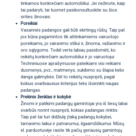
tinkamos konkrečiam automobiliui. Jei nežinote, kaip
tai padaryti, tai tuomet pasikonsultuokite su šios
srities žinovais.
Poreikiai
Vasarinės padangos gali būti skirtingų rūšių. Taip pat
jos būna pagamintos tik atitinkamiems vairuotojo
poreikiams, jo vairavimo stiliui ir, žinoma, važiavimo ir
oro sąlygoms. Todėl verta labiau pasidomėti, ko
reikėtų konkrečiam automobiliui ir jo vairuotojui.
Techniniuose aprašymuose pateikiami visi reikiami
duomenys, pvz., matmenys, sukibimo su šlapia kelio
danga galimybės. Dėl to reikėtų nuspręsti, pagal
kokius svarbiausius kriterijus teks išsirinkti naujas
padangas.
Prekinis ženklas ir kokybė
Žinomi ir patikimi padangų gamintojai yra iš tiesų labai
svarbūs norint nuspręsti, kokias padangas rinktis.
Taip pat tai turi didžiulę įtaką padangų kokybei,
tarnavimo laikui ir patvarumui, ilgaamžiškumui. Mūsų
el. parduotuvėje rasite tik pačių geriausių gamintojų