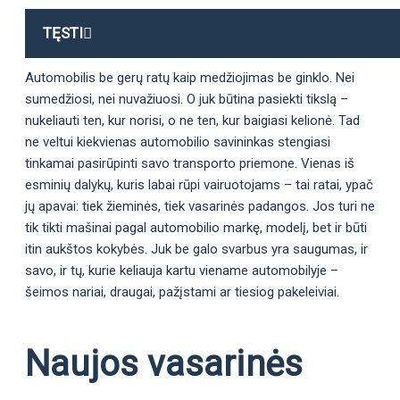
TĘSTI
Automobilis be gerų ratų kaip medžiojimas be ginklo. Nei
sumedžiosi, nei nuvažiuosi. O juk būtina pasiekti tikslą –
nukeliauti ten, kur norisi, o ne ten, kur baigiasi kelionė. Tad
ne veltui kiekvienas automobilio savininkas stengiasi
tinkamai pasirūpinti savo transporto priemone. Vienas iš
esminių dalykų, kuris labai rūpi vairuotojams – tai ratai, ypač
jų apavai: tiek žieminės, tiek vasarinės padangos. Jos turi ne
tik tikti mašinai pagal automobilio markę, modelį, bet ir būti
itin aukštos kokybės. Juk be galo svarbus yra saugumas, ir
savo, ir tų, kurie keliauja kartu viename automobilyje –
šeimos nariai, draugai, pažįstami ar tiesiog pakeleiviai.
Naujos vasarinės