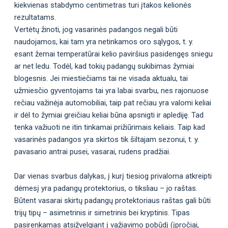
kiekvienas stabdymo centimetras turi įtakos kelionės
rezultatams.
Vertėtų žinoti, jog vasarinės padangos negali būti
naudojamos, kai tam yra netinkamos oro sąlygos, t. y.
esant žemai temperatūrai kelio paviršius pasidengęs sniegu
ar net ledu. Todėl, kad tokių padangų sukibimas žymiai
blogesnis. Jei miestiečiams tai ne visada aktualu, tai
užmiesčio gyventojams tai yra labai svarbu, nes rajonuose
rečiau važinėja automobiliai, taip pat rečiau yra valomi keliai
ir dėl to žymiai greičiau keliai būna apsnigti ir aplediję. Tad
tenka važiuoti ne itin tinkamai prižiūrimais keliais. Taip kad
vasarinės padangos yra skirtos tik šiltajam sezonui, t. y.
pavasario antrai pusei, vasarai, rudens pradžiai.
Dar vienas svarbus dalykas, į kurį tiesiog privaloma atkreipti
dėmesį yra padangų protektorius, o tiksliau – jo raštas.
Būtent vasarai skirtų padangų protektoriaus raštas gali būti
trijų tipų – asimetrinis ir simetrinis bei kryptinis. Tipas
pasirenkamas atsižvelgiant į važiavimo pobūdį (įpročiai,