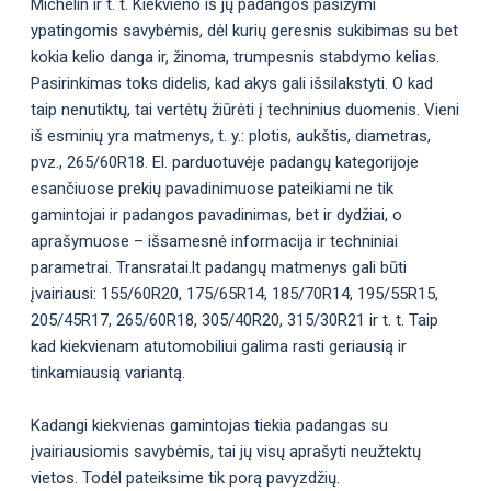
Michelin ir t. t. Kiekvieno iš jų padangos pasižymi
ypatingomis savybėmis, dėl kurių geresnis sukibimas su bet
kokia kelio danga ir, žinoma, trumpesnis stabdymo kelias.
Pasirinkimas toks didelis, kad akys gali išsilakstyti. O kad
taip nenutiktų, tai vertėtų žiūrėti į techninius duomenis. Vieni
iš esminių yra matmenys, t. y.: plotis, aukštis, diametras,
pvz., 265/60R18. El. parduotuvėje padangų kategorijoje
esančiuose prekių pavadinimuose pateikiami ne tik
gamintojai ir padangos pavadinimas, bet ir dydžiai, o
aprašymuose – išsamesnė informacija ir techniniai
parametrai. Transratai.lt padangų matmenys gali būti
įvairiausi: 155/60R20, 175/65R14, 185/70R14, 195/55R15,
205/45R17, 265/60R18, 305/40R20, 315/30R21 ir t. t. Taip
kad kiekvienam atutomobiliui galima rasti geriausią ir
tinkamiausią variantą.
Kadangi kiekvienas gamintojas tiekia padangas su
įvairiausiomis savybėmis, tai jų visų aprašyti neužtektų
vietos. Todėl pateiksime tik porą pavyzdžių.