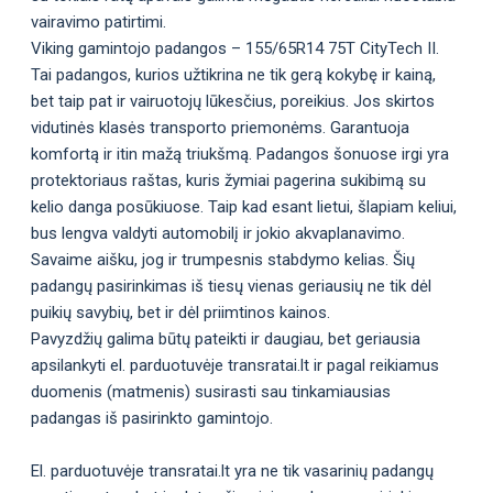
vairavimo patirtimi.
Viking gamintojo padangos – 155/65R14 75T CityTech II.
Tai padangos, kurios užtikrina ne tik gerą kokybę ir kainą,
bet taip pat ir vairuotojų lūkesčius, poreikius. Jos skirtos
vidutinės klasės transporto priemonėms. Garantuoja
komfortą ir itin mažą triukšmą. Padangos šonuose irgi yra
protektoriaus raštas, kuris žymiai pagerina sukibimą su
kelio danga posūkiuose. Taip kad esant lietui, šlapiam keliui,
bus lengva valdyti automobilį ir jokio akvaplanavimo.
Savaime aišku, jog ir trumpesnis stabdymo kelias. Šių
padangų pasirinkimas iš tiesų vienas geriausių ne tik dėl
puikių savybių, bet ir dėl priimtinos kainos.
Pavyzdžių galima būtų pateikti ir daugiau, bet geriausia
apsilankyti el. parduotuvėje transratai.lt ir pagal reikiamus
duomenis (matmenis) susirasti sau tinkamiausias
padangas iš pasirinkto gamintojo.
El. parduotuvėje transratai.lt yra ne tik vasarinių padangų