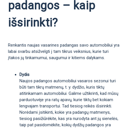
padangos – kaip
išsirinkti?
Renkantis naujas vasarines padangas savo automobiliui yra
labai svarbu atsižvelgti į tam tikrus veiksnius, kurie turi
įtakos jų tinkamumui, saugumui ir kitiems dalykams.
Dydis
Naujos padangos automobiliui vasaros sezonui turi
būti tam tikrų matmenų, t. y. dydžio, kuris tiktų
atitinkamam automobiliui. Galime užtikrinti, kad mūsų
parduotuvėje yra ratų apavų, kurie tiktų bet kokiam
lengvajam transportui. Tad tiesiog reikės išsirinkti.
Norėdami įsitikinti, kokie yra padangų matmenys,
tiesiog pasižiūrėkite, kas yra nurodyta ant jų sienelės,
taip pat pasidomėkite, kokių dydžių padangos yra