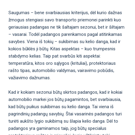
Saugumas – bene svarbiausias kriterijus, dėl kurio dažnas
žmogus stengiasi savo transporto priemonei parinkti kuo
geriausias padangas ne tik šaltajam sezonui, bet ir šiltajam
– vasarai. Todėl padangos parenkamos pagal atitinkamas
savybes. Viena iš tokių – sukibimas su kelio danga, kad ir
kokios būklės ji būtų. Kitas aspektas – kuo trumpesnis
stabdymo kelias. Taip pat svarbūs kiti aspektai:
temperatūra, kitos oro sąlygos (krituliai), protektoriaus
rašto tipas, automobilio valdymas, vairavimo pobūdis,
važiavimo dažnumas.
Kad ir kokiam sezonui būtų skirtos padangos, kad ir kokiai
automobilio markei jos būtų pagamintos, bet svarbiausia,
kad būtų puikus sukibimas su kelio danga. Tai viena iš
pagrindinių padangų savybių. Štai vasarinės padangos turi
turėti aukšto lygio sukibimą su šlapia kelio danga. Dėl to
padangos yra gaminamos taip, jog būtų specialus