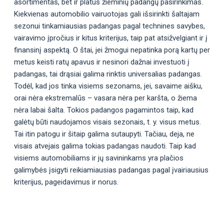
asortimentas, bet ir platus žieminių padangų pasirinkimas.
Kiekvienas automobilio vairuotojas gali išsirinkti šaltajam
sezonui tinkamiausias padangas pagal technines savybes,
vairavimo įpročius ir kitus kriterijus, taip pat atsižvelgiant ir į
finansinį aspektą. O štai, jei žmogui nepatinka porą kartų per
metus keisti ratų apavus ir nesinori dažnai investuoti į
padangas, tai drąsiai galima rinktis universalias padangas.
Todėl, kad jos tinka visiems sezonams, jei, savaime aišku,
orai nėra ekstremalūs – vasara nėra per karšta, o žiema
nėra labai šalta. Tokios padangos pagamintos taip, kad
galėtų būti naudojamos visais sezonais, t. y. visus metus.
Tai itin patogu ir šitaip galima sutaupyti. Tačiau, deja, ne
visais atvejais galima tokias padangas naudoti. Taip kad
visiems automobiliams ir jų savininkams yra plačios
galimybės įsigyti reikiamiausias padangas pagal įvairiausius
kriterijus, pageidavimus ir norus.