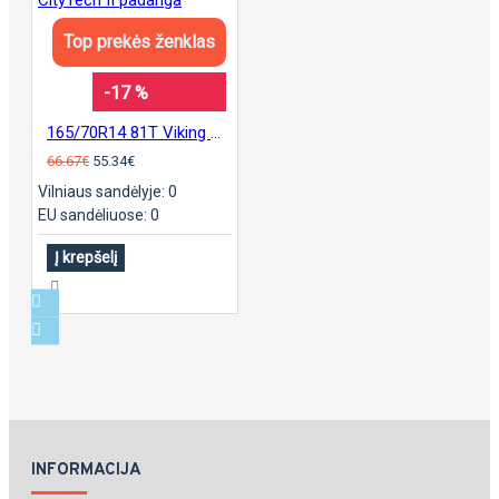
Top prekės ženklas
-17 %
165/70R14 81T Viking CityTech II padanga
66.67€
55.34€
Vilniaus sandėlyje: 0
EU sandėliuose: 0
Į krepšelį
INFORMACIJA