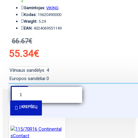
4
Gamintojas:
VIKING
Kodas:
15620490000
Weight:
5.29
EAN:
4024069551149
66.67€
55.34€
Vilniaus sandėlys
4
Europos sandėliai
0
PANAŠŪS PASIŪLYMAI
Į KREPŠELĮ