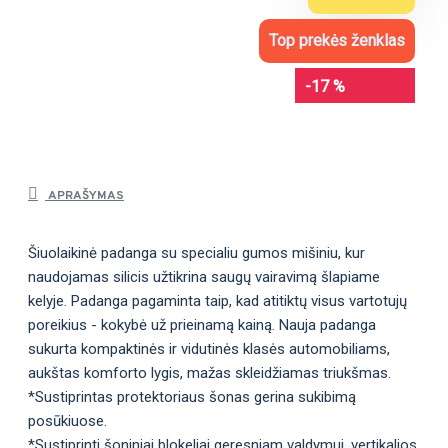
Top prekės ženklas
-17 %
APRAŠYMAS
Šiuolaikinė padanga su specialiu gumos mišiniu, kur
naudojamas silicis užtikrina saugų vairavimą šlapiame
kelyje. Padanga pagaminta taip, kad atitiktų visus vartotujų
poreikius - kokybė už prieinamą kainą. Nauja padanga
sukurta kompaktinės ir vidutinės klasės automobiliams,
aukštas komforto lygis, mažas skleidžiamas triukšmas.
*Sustiprintas protektoriaus šonas gerina sukibimą
posūkiuose.
*Sustiprinti šoniniai blokeliai geresniam valdymui, vertikalios