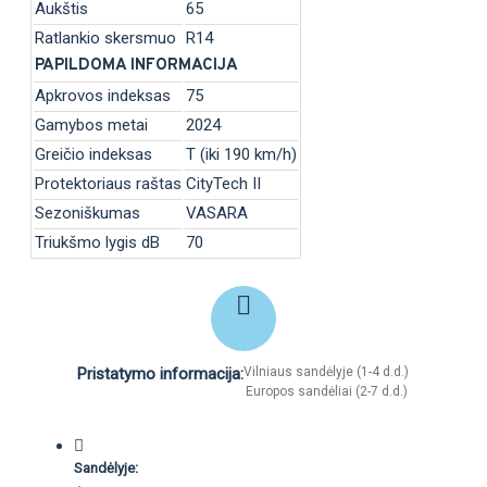
Aukštis
65
Ratlankio skersmuo
R14
PAPILDOMA INFORMACIJA
Apkrovos indeksas
75
Gamybos metai
2024
Greičio indeksas
T (iki 190 km/h)
Protektoriaus raštas
CityTech II
Sezoniškumas
VASARA
Triukšmo lygis dB
70
Pristatymo informacija:
Vilniaus sandėlyje (1-4 d.d.)
Europos sandėliai (2-7 d.d.)
Sandėlyje: