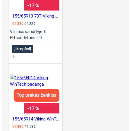
-17 %
155/65R13 73T Viking CityTech II padanga
65.33€
54.22€
Vilniaus sandėlyje: 0
EU sandėliuose: 0
Į krepšelį
Top prekės ženklas
-17 %
155/65R14 Viking WinTech padanga
57.33€
47.58€