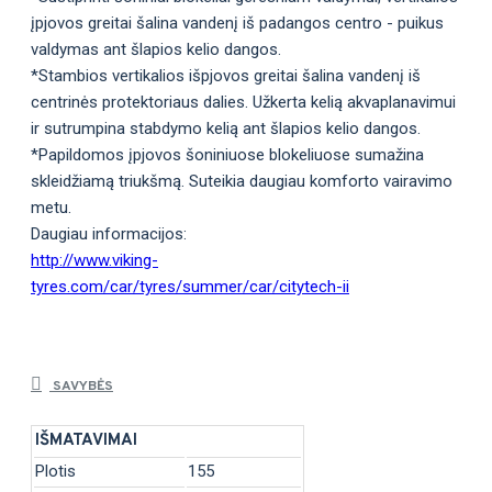
įpjovos greitai šalina vandenį iš padangos centro - puikus
valdymas ant šlapios kelio dangos.
*Stambios vertikalios išpjovos greitai šalina vandenį iš
centrinės protektoriaus dalies. Užkerta kelią akvaplanavimui
ir sutrumpina stabdymo kelią ant šlapios kelio dangos.
*Papildomos įpjovos šoniniuose blokeliuose sumažina
skleidžiamą triukšmą. Suteikia daugiau komforto vairavimo
metu.
Daugiau informacijos:
http://www.viking-
tyres.com/car/tyres/summer/car/citytech-ii
SAVYBĖS
IŠMATAVIMAI
Plotis
155