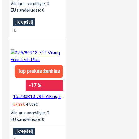
Vilniaus sandėlyje: 0
EU sandėliuose: 0
Į krepšelį
Top prekės ženklas
-17 %
155/80R13 79T Viking FourTech Plus
57.33€
47.58€
Vilniaus sandėlyje: 0
EU sandėliuose: 0
Į krepšelį