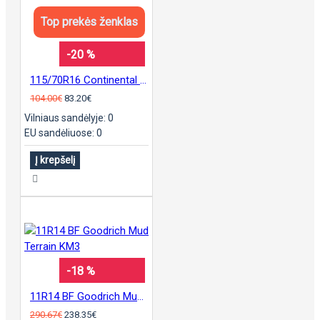
Top prekės ženklas
-20 %
115/70R16 Continental sContact
104.00€
83.20€
Vilniaus sandėlyje: 0
EU sandėliuose: 0
Į krepšelį
-18 %
11R14 BF Goodrich Mud Terrain KM3
290.67€
238.35€