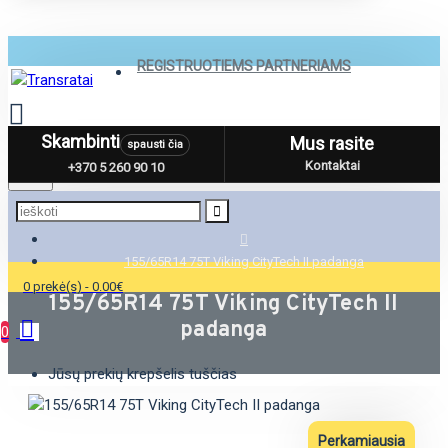
REGISTRUOTIEMS PARTNERIAMS
Skambinti
Mus rasite
spausti čia
Menu
Kontaktai
+370 5 260 90 10
155/65R14 75T Viking CityTech II padanga
0 prekė(s) - 0.00€
155/65R14 75T Viking CityTech II
padanga
0
Jūsų prekių krepšelis tuščias
Perkamiausia