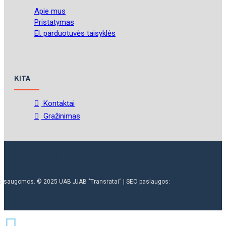
Apie mus
Pristatymas
El. parduotuvės taisyklės
KITA
Kontaktai
Gražinimas
ės saugomos. © 2025 UAB „UAB "Transratai“ | SEO paslaugos: