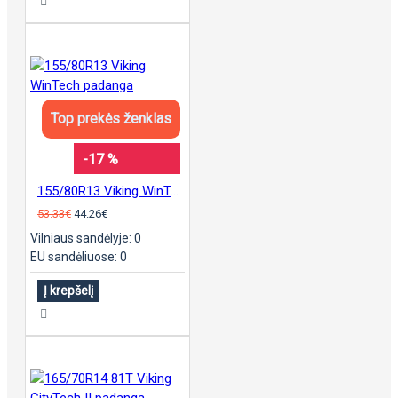
Top prekės ženklas
-17 %
155/80R13 Viking WinTech padanga
53.33€
44.26€
Vilniaus sandėlyje: 0
EU sandėliuose: 0
Į krepšelį