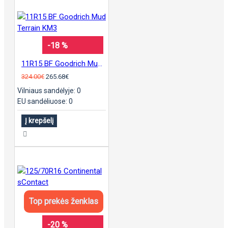
-18 %
11R15 BF Goodrich Mud Terrain KM3
324.00€
265.68€
Vilniaus sandėlyje: 0
EU sandėliuose: 0
Į krepšelį
Top prekės ženklas
-20 %