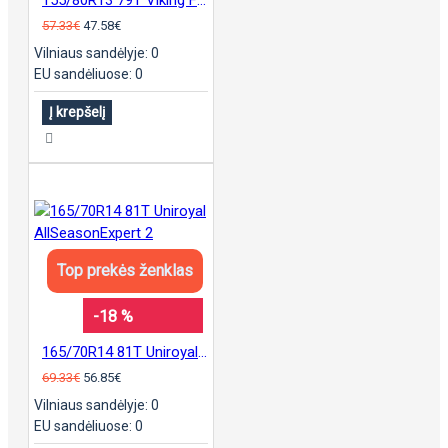
57.33€
47.58€
Vilniaus sandėlyje: 0
EU sandėliuose: 0
Į krepšelį
Top prekės ženklas
-18 %
165/70R14 81T Uniroyal AllSeasonExpert 2
69.33€
56.85€
Vilniaus sandėlyje: 0
EU sandėliuose: 0