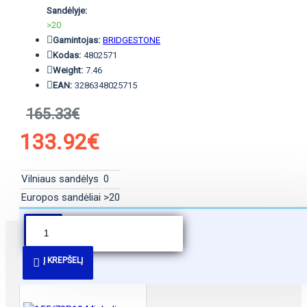
Sandėlyje:
>20
Gamintojas:
BRIDGESTONE
Kodas:
4802571
Weight:
7.46
EAN:
3286348025715
165.33€
133.92€
Vilniaus sandėlys
0
Europos sandėliai
>20
PANAŠŪS PASIŪLYMAI
Į KREPŠELĮ