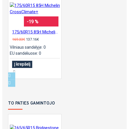
-19 %
175/60R15 85H Michelin CrossClimate+
169.33€
137.16€
Vilniaus sandėlyje: 0
EU sandėliuose: 0
Į krepšelį
TO PATIES GAMINTOJO