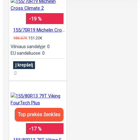
-19 %
155/70R19 Michelin Cross Climate 2
186.67€
151.20€
Vilniaus sandėlyje: 0
EU sandėliuose: 0
Į krepšelį
Top prekės ženklas
-17 %
155/80R13 79T Viking FourTech Plus