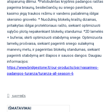
atsparumą dilimui. *Patobulintas kryptinis padangos raštas
pagerina briaunų, besiliečiančių su sniego paviršiumi,
kasimo jėgą traukos režimu ir vandens pašalinimą išilgai
skersinio griovelio. * Nuožulnių blokelių kraštų dizainas,
pritaikytas išilgai protektoriaus rašto, siekiant optimizuoti
sąlyčio plotą nepakenkiant blokelių standumui. *2D lamelės
+ buferiai, skirti optimizuoti stabdymą sniege. Optimizuota
lamelių prošvaisa, siekiant pagerinti sniego sulaikymą
manevrų metu, ir pagerintas blokelių standumas, siekiant
pagerinti stabdymą ant šlapios ir sausos dangos. Daugiau
informacijos:
https://www.bridgestone.lt/our-products/psr/vasarines-
padangos-turanza/turanza-all-season-6
SAVYBĖS
IŠMATAVIMAI