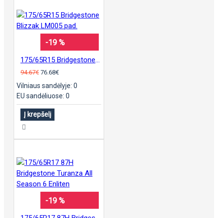
-19 %
175/65R15 Bridgestone Blizzak LM005 pad.
94.67€
76.68€
Vilniaus sandėlyje: 0
EU sandėliuose: 0
Į krepšelį
-19 %
175/65R17 87H Bridgestone Turanza All Season 6 Enliten