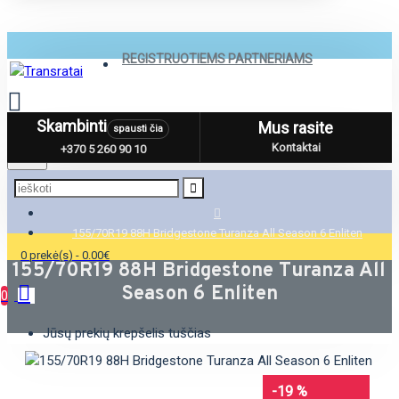
REGISTRUOTIEMS PARTNERIAMS
Skambinti
Mus rasite
spausti čia
Menu
Kontaktai
+370 5 260 90 10
155/70R19 88H Bridgestone Turanza All Season 6 Enliten
0 prekė(s) - 0.00€
155/70R19 88H Bridgestone Turanza All
Season 6 Enliten
0
Jūsų prekių krepšelis tuščias
-19 %