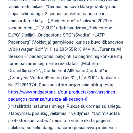
visais metų laikais. *Geriausias savo klasėje stabdymas
šlapia kelio danga, 2 geriausios vietos sausame ir
snieguotame kelyje. („Bridgestone“ užsakymu 2023 m.
vasario mėn. „TÜV SÜD“ atlikti bandymai „Bridgestone
EUPG“ (Italija), „Bridgestone SPG“ (Švedija) ir „ATP
Papenburg“ (Vokietija) gamyklose, kuriose buvo išbandytos
„Volkswagen Golf VIII“ su 205/55 R16 94V XL „Turanza All
Season 6“ padangomis, palyginti su pagrindinių konkurentų
tame pačiame segmente rezultatais: „Michelin
CrossClimate 2“, „Continental AllSeasonContact“ ir
„Goodyear Vector 4Season Gen3“. „TÜV SÜD“ ataskaitos
Nr. 713281374., Daugiau informacijos apie atliktą testą:
https://www.bridgestone.lt/our-products/psr/vasarines-
padangos-turanza/turanza-all-season-6
) *Išskirtinis našumas sniege. Puikus sukibimas su sniegu,
stabdymas, posūkių įveikimas ir valdymas. *Optimizuotas
protektoriaus raštas / mišinio formulė skirta pagerinti
sukibimą su kelio danga, našumo pusiausvyrą ir didesnį