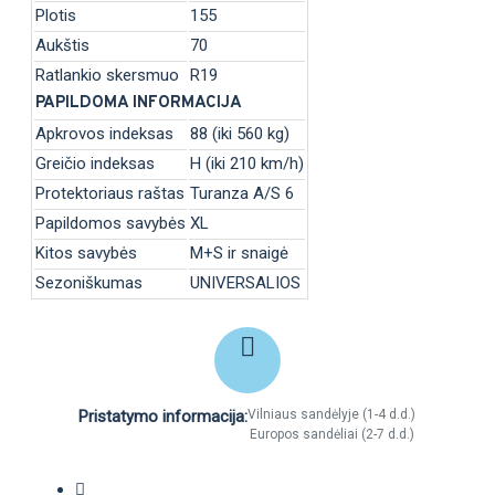
Plotis
155
Aukštis
70
Ratlankio skersmuo
R19
PAPILDOMA INFORMACIJA
Apkrovos indeksas
88 (iki 560 kg)
Greičio indeksas
H (iki 210 km/h)
Protektoriaus raštas
Turanza A/S 6
Papildomos savybės
XL
Kitos savybės
M+S ir snaigė
Sezoniškumas
UNIVERSALIOS
Pristatymo informacija:
Vilniaus sandėlyje (1-4 d.d.)
Europos sandėliai (2-7 d.d.)