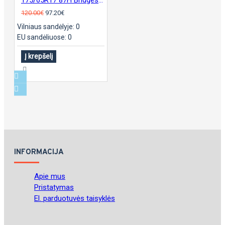
120.00€
97.20€
Vilniaus sandėlyje: 0
EU sandėliuose: 0
Į krepšelį
INFORMACIJA
Apie mus
Pristatymas
El. parduotuvės taisyklės