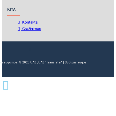
KITA
Kontaktai
Gražinimas
ės saugomos. © 2025 UAB „UAB "Transratai“ | SEO paslaugos: