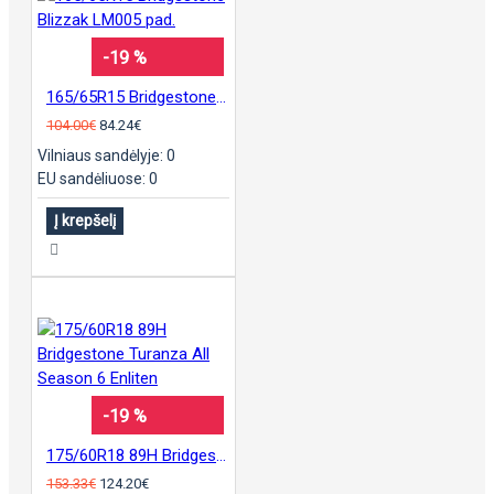
-19 %
165/65R15 Bridgestone Blizzak LM005 pad.
104.00€
84.24€
Vilniaus sandėlyje: 0
EU sandėliuose: 0
Į krepšelį
-19 %
175/60R18 89H Bridgestone Turanza All Season 6 Enliten
153.33€
124.20€