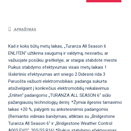
APRAŠYMAS
Kad ir koks būtų metų laikas, „Turanza All Season 6
ENLITEN“ užtikrina saugumą ir valdymą, nesvarbu, ar
važiuojate posūkiu greitkelyje, ar staigiai stabdote mieste.
Puikus stabdymo efektyvumas visais metų laikais 1
Išskirtinis efektyvumas ant sniego 2 Didesnė rida 3
Paruošta važiuoti elektromobiliais: padanga sukurta
atsižvelgiant į konkrečius elektromobilių reikalavimus
„Enliten“ padangoms „TURANZA ALL SEASON 6“ siūlo
pažangiausių technologijų derinį. *Žymiai ilgesnis tarnavimo
laikas +20 %, palyginti su ankstesnėmis padangomis.
(Remiantis vidiniais bandymais, atliktais su „Bridgestone
Turanza All Season 6“ ir „Bridgestone Weather Control
A005 EVO“, 205/55 R16) *Puikus stabdymo efektyvumas