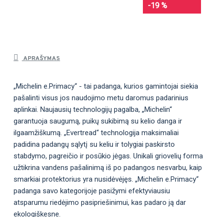
-19 %
APRAŠYMAS
„Michelin e.Primacy“ - tai padanga, kurios gamintojai siekia
pašalinti visus jos naudojimo metu daromus padarinius
aplinkai. Naujausių technologijų pagalba, „Michelin“
garantuoja saugumą, puikų sukibimą su kelio danga ir
ilgaamžiškumą. „Evertread“ technologija maksimaliai
padidina padangų sąlytį su keliu ir tolygiai paskirsto
stabdymo, pagreičio ir posūkio jėgas. Unikali griovelių forma
užtikrina vandens pašalinimą iš po padangos nesvarbu, kaip
smarkiai protektorius yra nusidėvėjęs. „Michelin e.Primacy“
padanga savo kategorijoje pasižymi efektyviausiu
atsparumu riedėjimo pasipriešinimui, kas padaro ją dar
ekologiškesne.