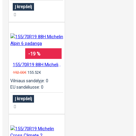
Į krepšelį
-19 %
155/70R19 88H Michelin Alpin 6 padanga
192.00€
155.52€
Vilniaus sandėlyje: 0
EU sandėliuose: 0
Į krepšelį