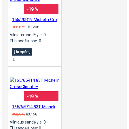
-19 %
155/70R19 Michelin Cross Climate 2
186.67€
151.20€
Vilniaus sandėlyje: 0
EU sandėliuose: 0
Į krepšelį
-19 %
165/65R14 83T Michelin CrossClimate+
102.67€
83.16€
Vilniaus sandėlyje: 0
EU sandėliuose: 0