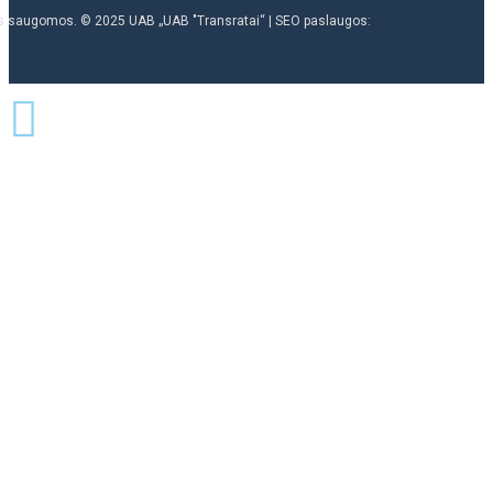
ės saugomos. © 2025 UAB „UAB "Transratai“ | SEO paslaugos: