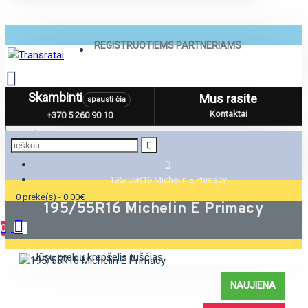
REGISTRUOTIEMS PARTNERIAMS
Skambinti
Mus rasite
spausti čia
Menu
Kontaktai
+370 5 260 90 10
195/55R16 Michelin E Primacy
0 prekė(s) - 0.00€
195/55R16 Michelin E Primacy
0
Jūsų prekių krepšelis tuščias
NAUJIENA