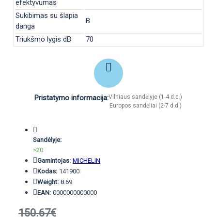
efektyvumas
Sukibimas su šlapia
B
danga
Triukšmo lygis dB
70
Pristatymo informacija:
Vilniaus sandėlyje (1-4 d.d.)
Europos sandėliai (2-7 d.d.)
Sandėlyje:
>20
Gamintojas:
MICHELIN
Kodas:
141900
Weight:
8.69
EAN:
0000000000000
150.67€