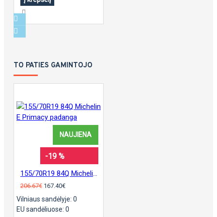
TO PATIES GAMINTOJO
NAUJIENA
-19 %
155/70R19 84Q Michelin E Primacy padanga
206.67€
167.40€
Vilniaus sandėlyje: 0
EU sandėliuose: 0