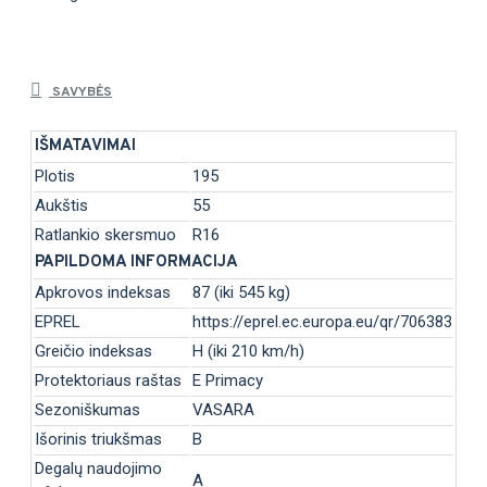
SAVYBĖS
IŠMATAVIMAI
Plotis
195
Aukštis
55
Ratlankio skersmuo
R16
PAPILDOMA INFORMACIJA
Apkrovos indeksas
87 (iki 545 kg)
EPREL
https://eprel.ec.europa.eu/qr/706383
Greičio indeksas
H (iki 210 km/h)
Protektoriaus raštas
E Primacy
Sezoniškumas
VASARA
Išorinis triukšmas
B
Degalų naudojimo
A