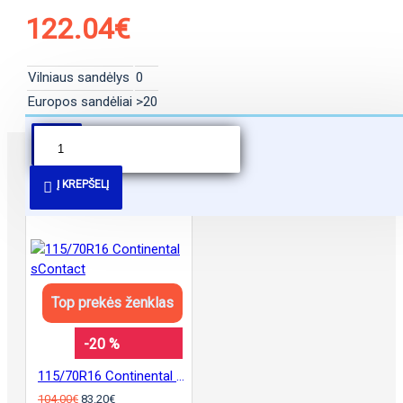
122.04€
Vilniaus sandėlys
0
Europos sandėliai
>20
PANAŠŪS PASIŪLYMAI
Į KREPŠELĮ
Top prekės ženklas
-20 %
115/70R16 Continental sContact
104.00€
83.20€