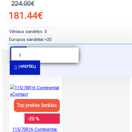
224.00€
181.44€
Vilniaus sandėlys
0
Europos sandėliai
>20
PANAŠŪS PASIŪLYMAI
Į KREPŠELĮ
Top prekės ženklas
-20 %
115/70R16 Continental sContact