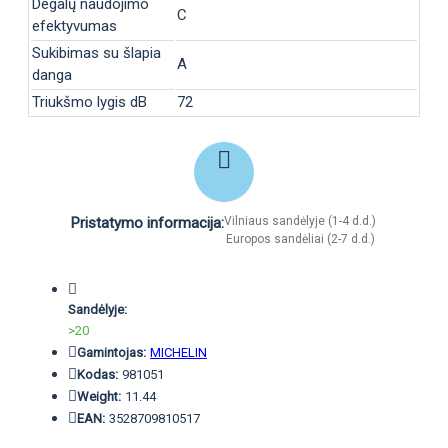
Degalų naudojimo
C
efektyvumas
Sukibimas su šlapia
A
danga
Triukšmo lygis dB
72
Pristatymo informacija:
Vilniaus sandėlyje (1-4 d.d.)
Europos sandėliai (2-7 d.d.)
Sandėlyje:
>20
Gamintojas:
MICHELIN
Kodas:
981051
Weight:
11.44
EAN:
3528709810517