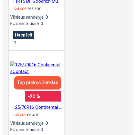
11R15 BF Goodrich Mud Terrain KM3
324.00€
265.68€
Vilniaus sandėlyje: 0
EU sandėliuose: 0
Į krepšelį
Top prekės ženklas
-20 %
125/70R16 Continental sContact
108.00€
86.40€
Vilniaus sandėlyje: 0
EU sandėliuose: 0