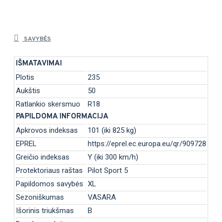
SAVYBĖS
IŠMATAVIMAI
Plotis
235
Aukštis
50
Ratlankio skersmuo
R18
PAPILDOMA INFORMACIJA
Apkrovos indeksas
101 (iki 825 kg)
EPREL
https://eprel.ec.europa.eu/qr/909728
Greičio indeksas
Y (iki 300 km/h)
Protektoriaus raštas
Pilot Sport 5
Papildomos savybės
XL
Sezoniškumas
VASARA
Išorinis triukšmas
B