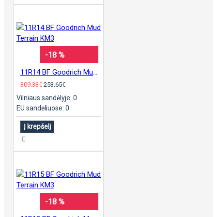
-18 %
11R14 BF Goodrich Mud Terrain KM3
309.33€
253.65€
Vilniaus sandėlyje: 0
EU sandėliuose: 0
Į krepšelį
-18 %