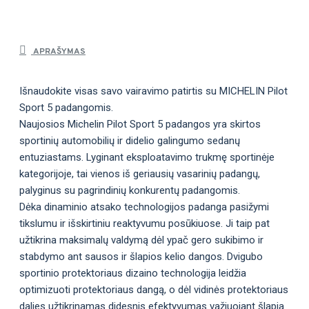
APRAŠYMAS
Išnaudokite visas savo vairavimo patirtis su MICHELIN Pilot
Sport 5 padangomis.
Naujosios Michelin Pilot Sport 5 padangos yra skirtos
sportinių automobilių ir didelio galingumo sedanų
entuziastams. Lyginant eksploatavimo trukmę sportinėje
kategorijoje, tai vienos iš geriausių vasarinių padangų,
palyginus su pagrindinių konkurentų padangomis.
Dėka dinaminio atsako technologijos padanga pasižymi
tikslumu ir išskirtiniu reaktyvumu posūkiuose. Ji taip pat
užtikrina maksimalų valdymą dėl ypač gero sukibimo ir
stabdymo ant sausos ir šlapios kelio dangos. Dvigubo
sportinio protektoriaus dizaino technologija leidžia
optimizuoti protektoriaus dangą, o dėl vidinės protektoriaus
dalies užtikrinamas didesnis efektyvumas važiuojant šlapia