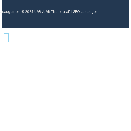
ės saugomos. © 2025 UAB „UAB "Transratai“ | SEO paslaugos: