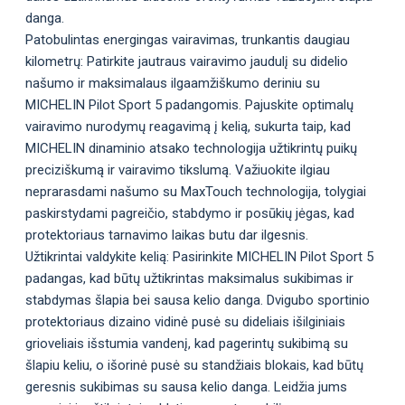
danga.
Patobulintas energingas vairavimas, trunkantis daugiau
kilometrų: Patirkite jautraus vairavimo jaudulį su didelio
našumo ir maksimalaus ilgaamžiškumo deriniu su
MICHELIN Pilot Sport 5 padangomis. Pajuskite optimalų
vairavimo nurodymų reagavimą į kelią, sukurta taip, kad
MICHELIN dinaminio atsako technologija užtikrintų puikų
preciziškumą ir vairavimo tikslumą. Važiuokite ilgiau
neprarasdami našumo su MaxTouch technologija, tolygiai
paskirstydami pagreičio, stabdymo ir posūkių jėgas, kad
protektoriaus tarnavimo laikas butu dar ilgesnis.
Užtikrintai valdykite kelią: Pasirinkite MICHELIN Pilot Sport 5
padangas, kad būtų užtikrintas maksimalus sukibimas ir
stabdymas šlapia bei sausa kelio danga. Dvigubo sportinio
protektoriaus dizaino vidinė pusė su dideliais išilginiais
grioveliais išstumia vandenį, kad pagerintų sukibimą su
šlapiu keliu, o išorinė pusė su standžiais blokais, kad būtų
geresnis sukibimas su sausa kelio danga. Leidžia jums