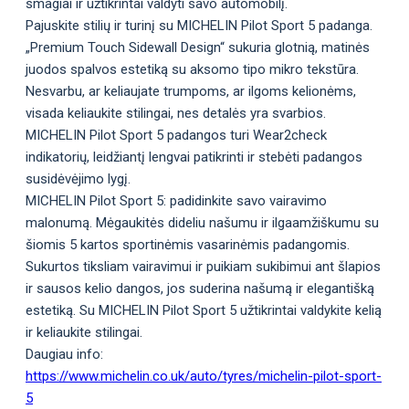
smagiai ir užtikrintai valdyti savo automobilį.
Pajuskite stilių ir turinį su MICHELIN Pilot Sport 5 padanga.
„Premium Touch Sidewall Design“ sukuria glotnią, matinės
juodos spalvos estetiką su aksomo tipo mikro tekstūra.
Nesvarbu, ar keliaujate trumpoms, ar ilgoms kelionėms,
visada keliaukite stilingai, nes detalės yra svarbios.
MICHELIN Pilot Sport 5 padangos turi Wear2check
indikatorių, leidžiantį lengvai patikrinti ir stebėti padangos
susidėvėjimo lygį.
MICHELIN Pilot Sport 5: padidinkite savo vairavimo
malonumą. Mėgaukitės dideliu našumu ir ilgaamžiškumu su
šiomis 5 kartos sportinėmis vasarinėmis padangomis.
Sukurtos tiksliam vairavimui ir puikiam sukibimui ant šlapios
ir sausos kelio dangos, jos suderina našumą ir elegantišką
estetiką. Su MICHELIN Pilot Sport 5 užtikrintai valdykite kelią
ir keliaukite stilingai.
Daugiau info:
https://www.michelin.co.uk/auto/tyres/michelin-pilot-sport-
5