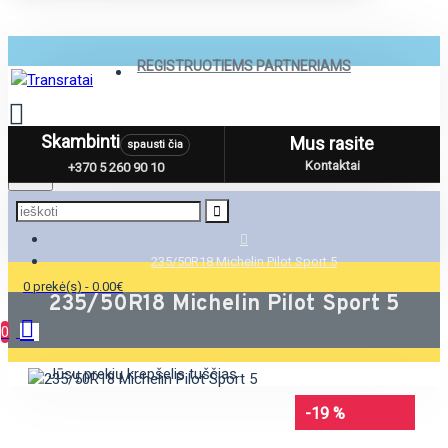
REGISTRUOTIEMS PARTNERIAMS
Skambinti
Mus rasite
spausti čia
Menu
Kontaktai
+370 5 260 90 10
235/50R18 Michelin Pilot Sport 5
0 prekė(s) - 0.00€
235/50R18 Michelin Pilot Sport 5
0
Jūsų prekių krepšelis tuščias
-19 %