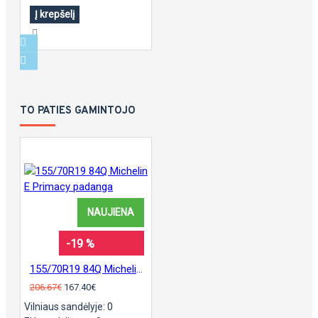
Į krepšelį
TO PATIES GAMINTOJO
NAUJIENA
-19 %
155/70R19 84Q Michelin E Primacy padanga
206.67€
167.40€
Vilniaus sandėlyje: 0