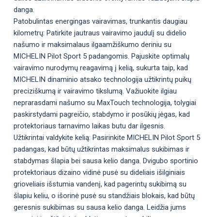
danga.
Patobulintas energingas vairavimas, trunkantis daugiau
kilometrų: Patirkite jautraus vairavimo jaudulį su didelio
našumo ir maksimalaus ilgaamžiškumo deriniu su
MICHELIN Pilot Sport 5 padangomis. Pajuskite optimalų
vairavimo nurodymų reagavimą į kelią, sukurta taip, kad
MICHELIN dinaminio atsako technologija užtikrintų puikų
preciziškumą ir vairavimo tikslumą. Važiuokite ilgiau
neprarasdami našumo su MaxTouch technologija, tolygiai
paskirstydami pagreičio, stabdymo ir posūkių jėgas, kad
protektoriaus tarnavimo laikas butu dar ilgesnis.
Užtikrintai valdykite kelią: Pasirinkite MICHELIN Pilot Sport 5
padangas, kad būtų užtikrintas maksimalus sukibimas ir
stabdymas šlapia bei sausa kelio danga. Dvigubo sportinio
protektoriaus dizaino vidinė pusė su dideliais išilginiais
grioveliais išstumia vandenį, kad pagerintų sukibimą su
šlapiu keliu, o išorinė pusė su standžiais blokais, kad būtų
geresnis sukibimas su sausa kelio danga. Leidžia jums