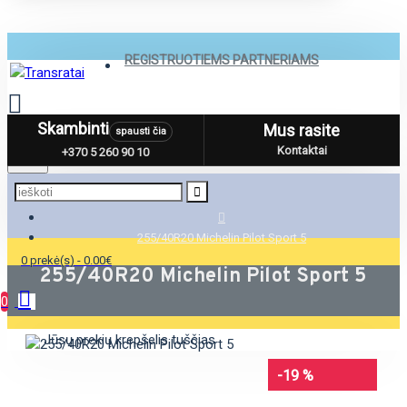
REGISTRUOTIEMS PARTNERIAMS
Skambinti
Mus rasite
spausti čia
Menu
Kontaktai
+370 5 260 90 10
255/40R20 Michelin Pilot Sport 5
0 prekė(s) - 0.00€
255/40R20 Michelin Pilot Sport 5
0
Jūsų prekių krepšelis tuščias
-19 %