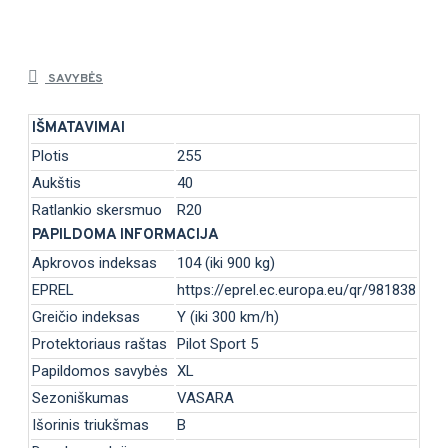
SAVYBĖS
IŠMATAVIMAI
Plotis
255
Aukštis
40
Ratlankio skersmuo
R20
PAPILDOMA INFORMACIJA
Apkrovos indeksas
104 (iki 900 kg)
EPREL
https://eprel.ec.europa.eu/qr/981838
Greičio indeksas
Y (iki 300 km/h)
Protektoriaus raštas
Pilot Sport 5
Papildomos savybės
XL
Sezoniškumas
VASARA
Išorinis triukšmas
B