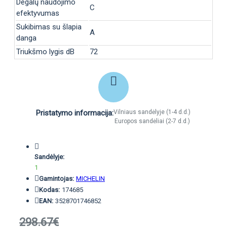
Degalų naudojimo
C
efektyvumas
Sukibimas su šlapia
A
danga
Triukšmo lygis dB
72
Pristatymo informacija:
Vilniaus sandėlyje (1-4 d.d.)
Europos sandėliai (2-7 d.d.)
Sandėlyje:
1
Gamintojas:
MICHELIN
Kodas:
174685
EAN:
3528701746852
298.67€