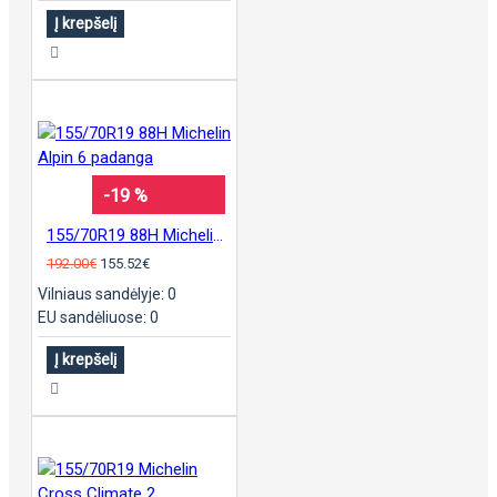
Į krepšelį
-19 %
155/70R19 88H Michelin Alpin 6 padanga
192.00€
155.52€
Vilniaus sandėlyje: 0
EU sandėliuose: 0
Į krepšelį