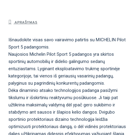
APRAŠYMAS
Išnaudokite visas savo vairavimo patirtis su MICHELIN Pilot
Sport 5 padangomis.
Naujosios Michelin Pilot Sport 5 padangos yra skirtos
sportinių automobilių ir didelio galingumo sedanų
entuziastams. Lyginant eksploatavimo trukmę sportinėje
kategorijoje, tai vienos iš geriausių vasarinių padangų,
palyginus su pagrindinių konkurentų padangomis.
Dėka dinaminio atsako technologijos padanga pasižymi
tikslumu ir išskirtiniu reaktyvumu posūkiuose. Ji taip pat
užtikrina maksimalų valdymą dėl ypač gero sukibimo ir
stabdymo ant sausos ir šlapios kelio dangos. Dvigubo
sportinio protektoriaus dizaino technologija leidžia
optimizuoti protektoriaus dangą, o dėl vidinės protektoriaus
dalies užtikrinamas didesnis efektyvumas važiuojant šlapia