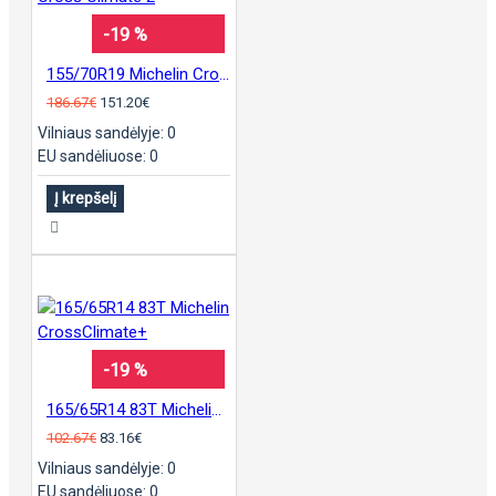
-19 %
155/70R19 Michelin Cross Climate 2
186.67€
151.20€
Vilniaus sandėlyje: 0
EU sandėliuose: 0
Į krepšelį
-19 %
165/65R14 83T Michelin CrossClimate+
102.67€
83.16€
Vilniaus sandėlyje: 0
EU sandėliuose: 0