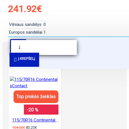
241.92€
Vilniaus sandėlys
0
Europos sandėliai
1
PANAŠŪS PASIŪLYMAI
Į KREPŠELĮ
Top prekės ženklas
-20 %
115/70R16 Continental sContact
104.00€
83.20€