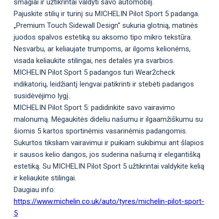
smagiai ir užtikrintai valdyti savo automobilį.
Pajuskite stilių ir turinį su MICHELIN Pilot Sport 5 padanga.
„Premium Touch Sidewall Design“ sukuria glotnią, matinės
juodos spalvos estetiką su aksomo tipo mikro tekstūra.
Nesvarbu, ar keliaujate trumpoms, ar ilgoms kelionėms,
visada keliaukite stilingai, nes detalės yra svarbios.
MICHELIN Pilot Sport 5 padangos turi Wear2check
indikatorių, leidžiantį lengvai patikrinti ir stebėti padangos
susidėvėjimo lygį.
MICHELIN Pilot Sport 5: padidinkite savo vairavimo
malonumą. Mėgaukitės dideliu našumu ir ilgaamžiškumu su
šiomis 5 kartos sportinėmis vasarinėmis padangomis.
Sukurtos tiksliam vairavimui ir puikiam sukibimui ant šlapios
ir sausos kelio dangos, jos suderina našumą ir elegantišką
estetiką. Su MICHELIN Pilot Sport 5 užtikrintai valdykite kelią
ir keliaukite stilingai.
Daugiau info:
https://www.michelin.co.uk/auto/tyres/michelin-pilot-sport-
5