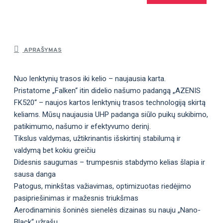
APRAŠYMAS
Nuo lenktynių trasos iki kelio – naujausia karta.
Pristatome „Falken“ itin didelio našumo padangą „AZENIS
FK520“ – naujos kartos lenktynių trasos technologiją skirtą
keliams. Mūsų naujausia UHP padanga siūlo puikų sukibimo,
patikimumo, našumo ir efektyvumo derinį.
Tikslus valdymas, užtikrinantis išskirtinį stabilumą ir
valdymą bet kokiu greičiu
Didesnis saugumas – trumpesnis stabdymo kelias šlapia ir
sausa danga
Patogus, minkštas važiavimas, optimizuotas riedėjimo
pasipriešinimas ir mažesnis triukšmas
Aerodinaminis šoninės sienelės dizainas su nauju „Nano-
Black“ užrašu