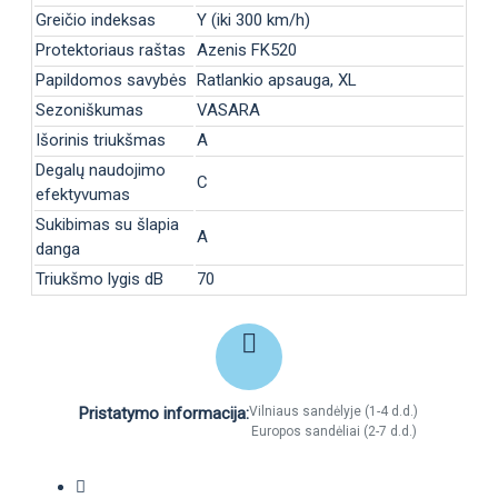
Greičio indeksas
Y (iki 300 km/h)
Protektoriaus raštas
Azenis FK520
Papildomos savybės
Ratlankio apsauga, XL
Sezoniškumas
VASARA
Išorinis triukšmas
A
Degalų naudojimo
C
efektyvumas
Sukibimas su šlapia
A
danga
Triukšmo lygis dB
70
Pristatymo informacija:
Vilniaus sandėlyje (1-4 d.d.)
Europos sandėliai (2-7 d.d.)