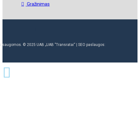
Gražinimas
ės saugomos. © 2025 UAB „UAB "Transratai“ | SEO paslaugos: