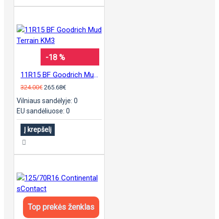
-18 %
11R15 BF Goodrich Mud Terrain KM3
324.00€
265.68€
Vilniaus sandėlyje: 0
EU sandėliuose: 0
Į krepšelį
Top prekės ženklas