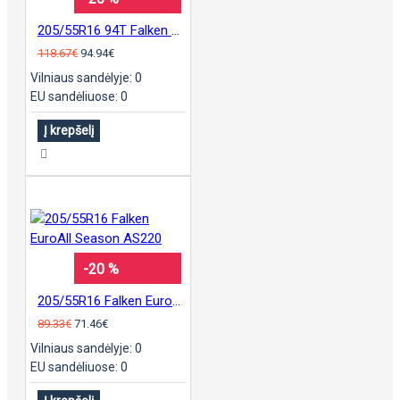
205/55R16 94T Falken WinterPeak F-Snow1
118.67€
94.94€
Vilniaus sandėlyje: 0
EU sandėliuose: 0
Į krepšelį
-20 %
205/55R16 Falken EuroAll Season AS220
89.33€
71.46€
Vilniaus sandėlyje: 0
EU sandėliuose: 0