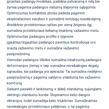
įprastais padangų modeliais, padidina patvarumą ir ridą bei
žymiai pagerina padangos našumą šlapiomis sąlygomis.
Optimizuotas kontaktinis plotas padeda pagerinti
eksploatacines savybes ir sumažinti netolygų nusidėvėjimą.
Atsitiktinis protektoriaus raštas per vieną žingsnio ilgį
sumažina protektoriaus keliamą triukšmą važiavimo metu.
Optimizuotas padangos profilis ir lygesnis
įgaubtas/išgaubtas padangos paviršius kontroliuoja oro
srautą važiavimo metu ir sumažina važiavimo
pasipriešinimą.
Vienodas padangos išlinkis sumažina lokalizuotą padangos
deformacijos įtempį ir taip sumažina nereikalingas degalų
sąnaudas, kai padanga yra apkrauta. Tai sumažina riedėjimo
pasipriešinimą ir pagerina valdymo stabilumą bei važiavimo
komfortą.
Siekiant pasiekti ir lankstumą, ir didelį standumą, sujungiami
skirtingo standumo kordai. Slopinamos kelio dangos
vibracijos, todėl sumažėja kelio triukšmas. Sumažinamas
nereikalingas protektoriaus judėjimas, o tai pagerina