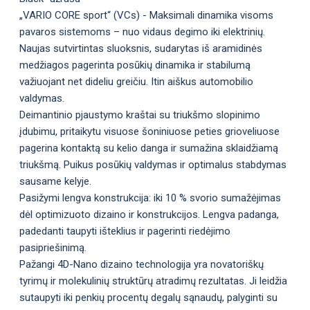
„VARIO CORE sport“ (VCs) - Maksimali dinamika visoms
pavaros sistemoms – nuo vidaus degimo iki elektrinių.
Naujas sutvirtintas sluoksnis, sudarytas iš aramidinės
medžiagos pagerinta posūkių dinamika ir stabilumą
važiuojant net dideliu greičiu. Itin aiškus automobilio
valdymas.
Deimantinio pjaustymo kraštai su triukšmo slopinimo
įdubimu, pritaikytu visuose šoniniuose peties grioveliuose
pagerina kontaktą su kelio danga ir sumažina sklaidžiamą
triukšmą. Puikus posūkių valdymas ir optimalus stabdymas
sausame kelyje.
Pasižymi lengva konstrukcija: iki 10 % svorio sumažėjimas
dėl optimizuoto dizaino ir konstrukcijos. Lengva padanga,
padedanti taupyti išteklius ir pagerinti riedėjimo
pasipriešinimą.
Pažangi 4D-Nano dizaino technologija yra novatoriškų
tyrimų ir molekulinių struktūrų atradimų rezultatas. Ji leidžia
sutaupyti iki penkių procentų degalų sąnaudų, palyginti su