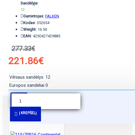
Sandėlyje:
12
Gamintojas:
FALKEN
Kodas:
352654
Weight:
16.50
EAN:
4250427429885
277.33€
221.86€
Vilniaus sandėlys
12
Europos sandėliai
0
PANAŠŪS PASIŪLYMAI
Į KREPŠELĮ