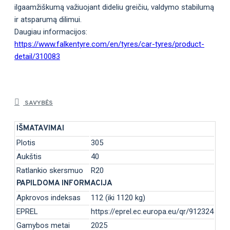
ilgaamžiškumą važiuojant dideliu greičiu, valdymo stabilumą
ir atsparumą dilimui.
Daugiau informacijos:
https://www.falkentyre.com/en/tyres/car-tyres/product-
detail/310083
SAVYBĖS
IŠMATAVIMAI
Plotis
305
Aukštis
40
Ratlankio skersmuo
R20
PAPILDOMA INFORMACIJA
Apkrovos indeksas
112 (iki 1120 kg)
EPREL
https://eprel.ec.europa.eu/qr/912324
Gamybos metai
2025