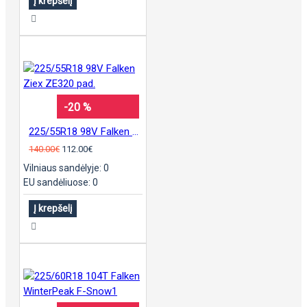
Į krepšelį
-20 %
225/55R18 98V Falken Ziex ZE320 pad.
140.00€
112.00€
Vilniaus sandėlyje: 0
EU sandėliuose: 0
Į krepšelį