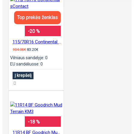
Top prekės ženklas
-20 %
115/70R16 Continental sContact
104.00€
83.20€
Vilniaus sandėlyje: 0
EU sandėliuose: 0
Į krepšelį
-18 %
11R14 BF Goodrich Mud Terrain KM3