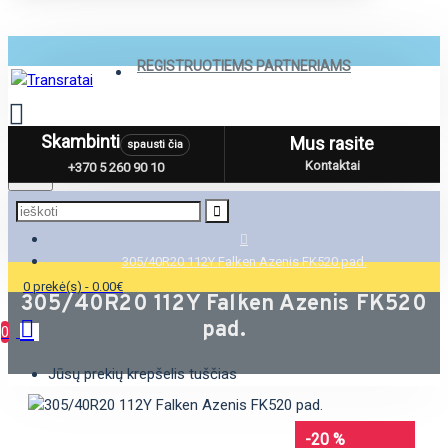
REGISTRUOTIEMS PARTNERIAMS
Skambinti
Mus rasite
spausti čia
Menu
Kontaktai
+370 5 260 90 10
305/40R20 112Y Falken Azenis FK520 pad.
0 prekė(s) - 0.00€
305/40R20 112Y Falken Azenis FK520
pad.
0
Jūsų prekių krepšelis tuščias
-20 %