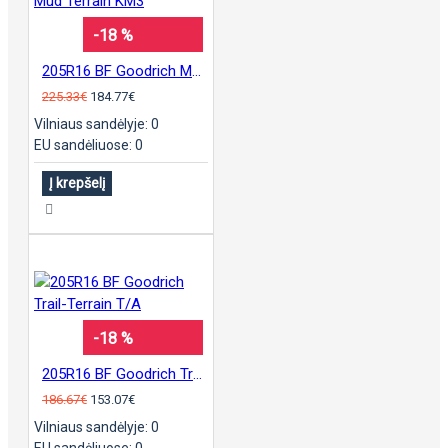
-18 %
205R16 BF Goodrich Mud Terrain KM3
225.33€
184.77€
Vilniaus sandėlyje: 0
EU sandėliuose: 0
Į krepšelį
-18 %
205R16 BF Goodrich Trail-Terrain T/A
186.67€
153.07€
Vilniaus sandėlyje: 0
EU sandėliuose: 0