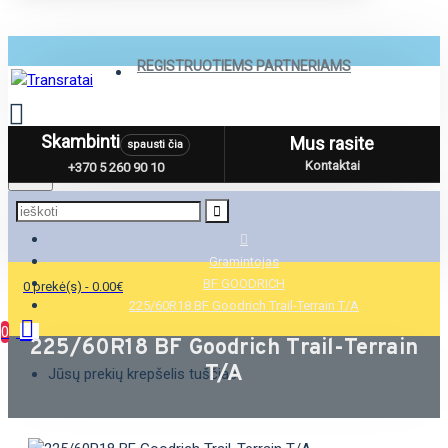
REGISTRUOTIEMS PARTNERIAMS
Skambinti
Mus rasite
spausti čia
Menu
Kontaktai
+370 5 260 90 10
Gramintojas
BF GOODRICH
0 prekė(s) - 0.00€
225/60R18 BF Goodrich Trail-Terrain T/A
0
225/60R18 BF Goodrich Trail-Terrain
T/A
Jūsų prekių krepšelis tuščias