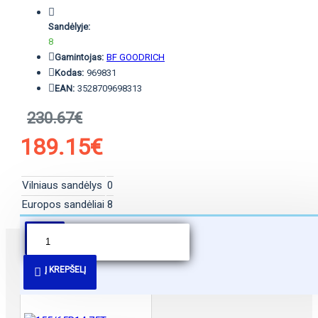
Sandėlyje:
8
Gamintojas:
BF GOODRICH
Kodas:
969831
EAN:
3528709698313
230.67€
189.15€
Vilniaus sandėlys
0
Europos sandėliai
8
PANAŠŪS PASIŪLYMAI
Į KREPŠELĮ