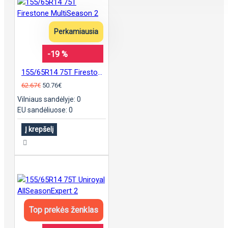
Perkamiausia
-19 %
155/65R14 75T Firestone MultiSeason 2
62.67€
50.76€
Vilniaus sandėlyje: 0
EU sandėliuose: 0
Į krepšelį
Top prekės ženklas