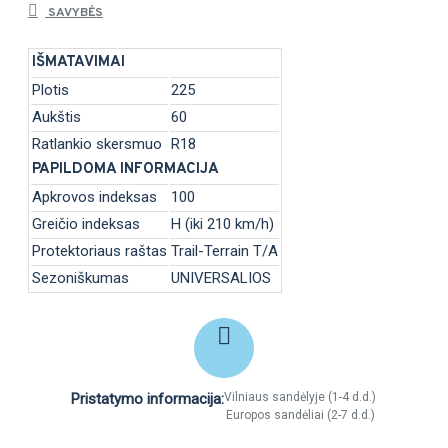
SAVYBĖS
IŠMATAVIMAI
Plotis
225
Aukštis
60
Ratlankio skersmuo
R18
PAPILDOMA INFORMACIJA
Apkrovos indeksas
100
Greičio indeksas
H (iki 210 km/h)
Protektoriaus raštas
Trail-Terrain T/A
Sezoniškumas
UNIVERSALIOS
Pristatymo informacija:
Vilniaus sandėlyje (1-4 d.d.)
Europos sandėliai (2-7 d.d.)