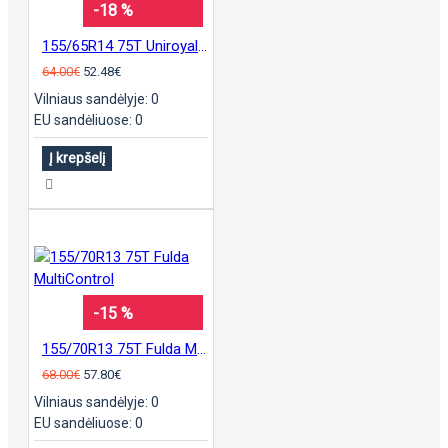
-18 %
155/65R14 75T Uniroyal AllSeasonExpert 2
64.00€
52.48€
Vilniaus sandėlyje: 0
EU sandėliuose: 0
Į krepšelį
-15 %
155/70R13 75T Fulda MultiControl
68.00€
57.80€
Vilniaus sandėlyje: 0
EU sandėliuose: 0