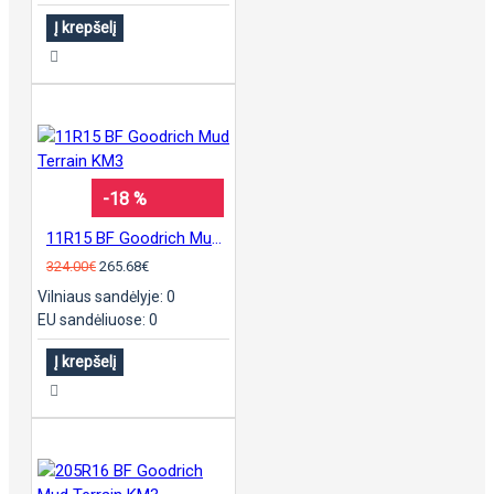
Į krepšelį
-18 %
11R15 BF Goodrich Mud Terrain KM3
324.00€
265.68€
Vilniaus sandėlyje: 0
EU sandėliuose: 0
Į krepšelį