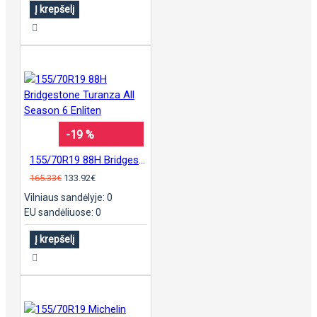
Į krepšelį
-19 %
155/70R19 88H Bridgestone Turanza All Season 6 Enliten
165.33€
133.92€
Vilniaus sandėlyje: 0
EU sandėliuose: 0
Į krepšelį