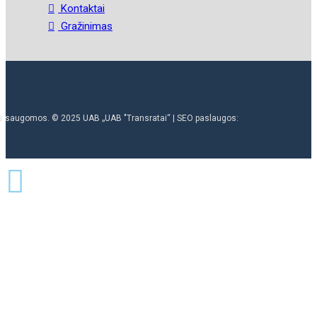
Kontaktai
Gražinimas
ės saugomos. © 2025 UAB „UAB "Transratai“ | SEO paslaugos: