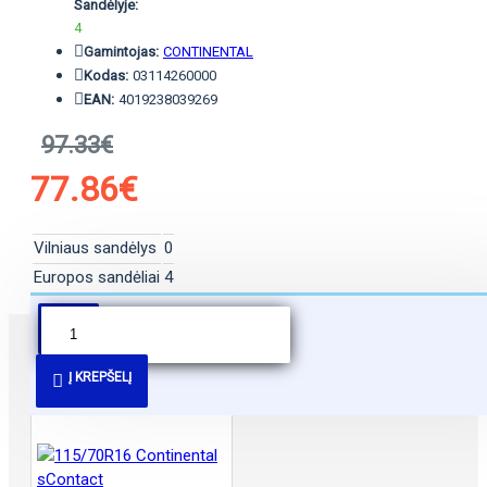
Sandėlyje:
4
Gamintojas:
CONTINENTAL
Kodas:
03114260000
EAN:
4019238039269
97.33€
77.86€
Vilniaus sandėlys
0
Europos sandėliai
4
PANAŠŪS PASIŪLYMAI
Į KREPŠELĮ