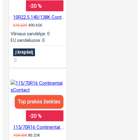
-20 %
10R22.5 140/138K Continental T9 padanga
613.32€
490.65€
Vilniaus sandėlyje: 0
EU sandėliuose: 0
Į krepšelį
Top prekės ženklas
-20 %
115/70R16 Continental sContact
104.00€
83.20€