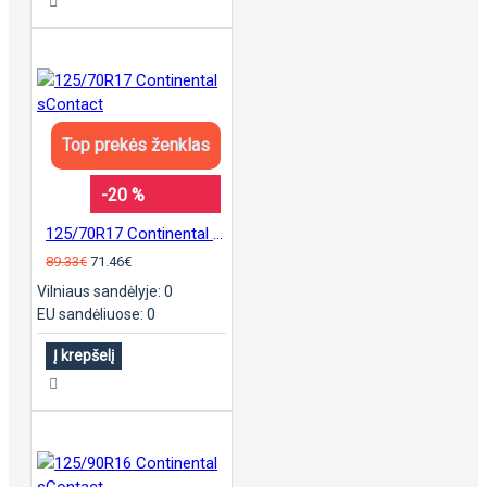
Top prekės ženklas
-20 %
125/70R17 Continental sContact
89.33€
71.46€
Vilniaus sandėlyje: 0
EU sandėliuose: 0
Į krepšelį