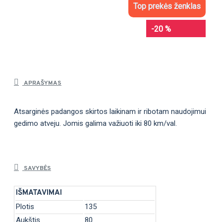
Top prekės ženklas
-20 %
APRAŠYMAS
Atsarginės padangos skirtos laikinam ir ribotam naudojimui
gedimo atveju. Jomis galima važiuoti iki 80 km/val.
SAVYBĖS
IŠMATAVIMAI
Plotis
135
Aukštis
80