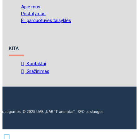
Apie mus
Pristatymas
El. parduotuvės taisyklės
KITA
Kontaktai
Gražinimas
ės saugomos. © 2025 UAB „UAB "Transratai“ | SEO paslaugos: