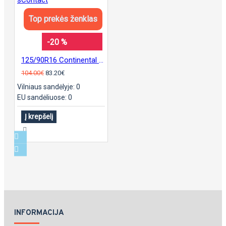
Top prekės ženklas
-20 %
125/90R16 Continental sContact
104.00€
83.20€
Vilniaus sandėlyje: 0
EU sandėliuose: 0
Į krepšelį
INFORMACIJA