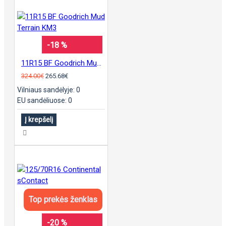
-18 %
11R15 BF Goodrich Mud Terrain KM3
324.00€
265.68€
Vilniaus sandėlyje: 0
EU sandėliuose: 0
Į krepšelį
Top prekės ženklas
-20 %