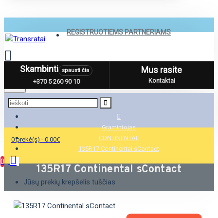
REGISTRUOTIEMS PARTNERIAMS
Skambinti
Mus rasite
spausti čia
Menu
Kontaktai
+370 5 260 90 10
Gramintojas
CONTINENTAL
0 prekė(s) - 0.00€
135R17 Continental sContact
0
135R17 Continental sContact
Jūsų prekių krepšelis tuščias