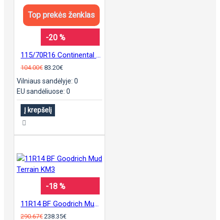
Top prekės ženklas
-20 %
115/70R16 Continental sContact
104.00€
83.20€
Vilniaus sandėlyje: 0
EU sandėliuose: 0
Į krepšelį
-18 %
11R14 BF Goodrich Mud Terrain KM3
290.67€
238.35€