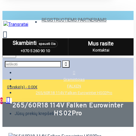
REGISTRUOTIEMS PARTNERIAMS
Skambinti
Mus rasite
spausti čia
Menu
Kontaktai
+370 5 260 90 10
Gramintojas
FALKEN
0 prekė(s) - 0.00€
265/60R18 114V Falken Eurowinter HS02Pro
0
265/60R18 114V Falken Eurowinter
HS02Pro
Jūsų prekių krepšelis tuščias