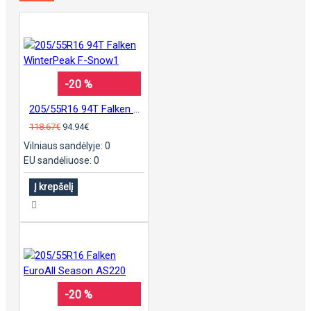
-20 %
205/55R16 94T Falken WinterPeak F-Snow1
118.67€
94.94€
Vilniaus sandėlyje: 0
EU sandėliuose: 0
Į krepšelį
-20 %