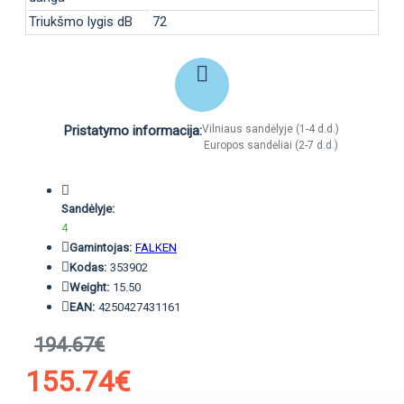
Triukšmo lygis dB
72
Pristatymo informacija:
Vilniaus sandėlyje (1-4 d.d.)
Europos sandėliai (2-7 d.d.)
Sandėlyje:
4
Gamintojas:
FALKEN
Kodas:
353902
Weight:
15.50
EAN:
4250427431161
194.67€
155.74€