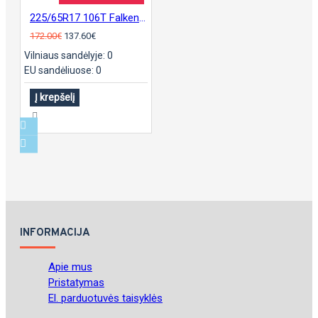
225/65R17 106T Falken WinterPeak F-Snow1
172.00€
137.60€
Vilniaus sandėlyje: 0
EU sandėliuose: 0
Į krepšelį
INFORMACIJA
Apie mus
Pristatymas
El. parduotuvės taisyklės