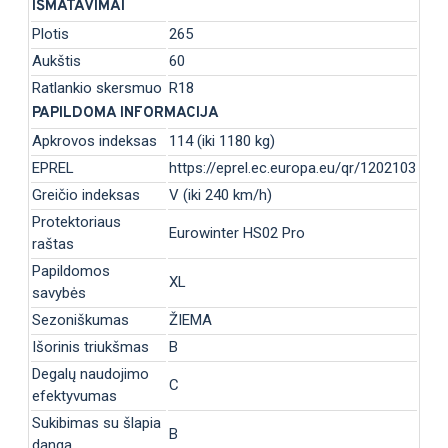
IŠMATAVIMAI
Plotis
265
Aukštis
60
Ratlankio skersmuo
R18
PAPILDOMA INFORMACIJA
Apkrovos indeksas
114 (iki 1180 kg)
EPREL
https://eprel.ec.europa.eu/qr/1202103
Greičio indeksas
V (iki 240 km/h)
Protektoriaus
Eurowinter HS02 Pro
raštas
Papildomos
XL
savybės
Sezoniškumas
ŽIEMA
Išorinis triukšmas
B
Degalų naudojimo
C
efektyvumas
Sukibimas su šlapia
B
danga