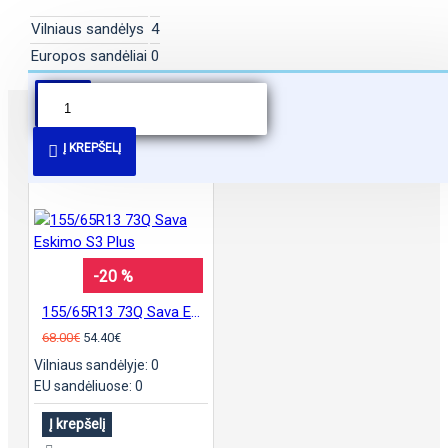
Vilniaus sandėlys
4
Europos sandėliai
0
PANAŠŪS PASIŪLYMAI
Į KREPŠELĮ
-20 %
155/65R13 73Q Sava Eskimo S3 Plus
68.00€
54.40€
Vilniaus sandėlyje: 0
EU sandėliuose: 0
Į krepšelį