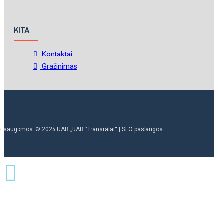
KITA
Kontaktai
Gražinimas
ės saugomos. © 2025 UAB „UAB "Transratai“ | SEO paslaugos: