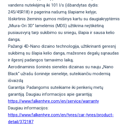
vandens nutekėjimą iki 101 l/s (išbandytas dydis:
245/45R18) ir pagerina našumą šlapiame kelyje;
Išskirtinis žieminis gumos mišinys kartu su daugiakryptėmis
„Miura-Ori 3D“ lamelėmis (MDS) užtikrina neįtikėtiną
pusiausvyrą tarp sukibimo su sniegu, šlapia ir sausa kelio
danga;
Pažangi 4D-Nano dizaino technologija, užtikrinanti geresnį
sukibimą su šlapia kelio danga, mažesnes degalų sąnaudas
ir ilgesnį padangos tarnavimo laiką;
Aerodinaminis šoninės sienelės dizainas su nauju „Nano
Black“ užrašu šoninėje sienelėje, suteikiančiu modernią
išvaizdą
Garantija: Padangoms suteikiame iki penkerių metų
garantiją. Daugiau informacijos apie garantiją:
https://www.falkentyre.com/en/service/warranty
Daugiau informacijos:
https://www.falkentyre.com/en/tyres/car-tyres/product-
detail/372187