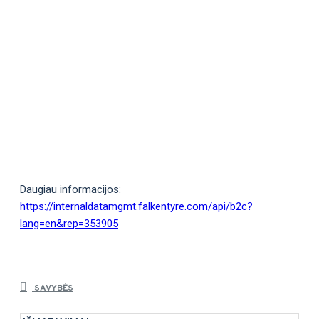
Daugiau informacijos:
https://internaldatamgmt.falkentyre.com/api/b2c?
lang=en&rep=353905
SAVYBĖS