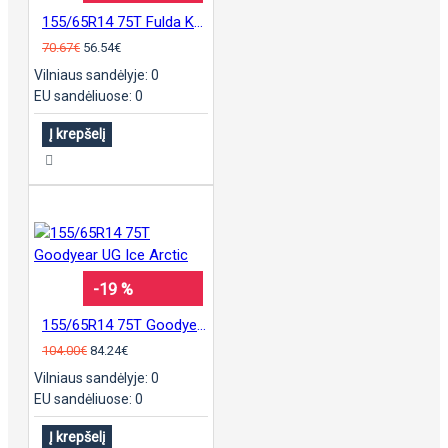
155/65R14 75T Fulda Kristall Montero 3
70.67€
56.54€
Vilniaus sandėlyje: 0
EU sandėliuose: 0
Į krepšelį
-19 %
155/65R14 75T Goodyear UG Ice Arctic
104.00€
84.24€
Vilniaus sandėlyje: 0
EU sandėliuose: 0
Į krepšelį