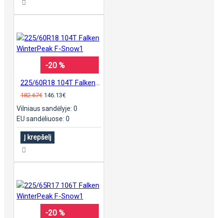
-20 %
225/60R18 104T Falken WinterPeak F-Snow1
182.67€
146.13€
Vilniaus sandėlyje: 0
EU sandėliuose: 0
Į krepšelį
-20 %