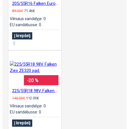
205/55R16 Falken EuroAll Season AS220
89.33€
71.46€
Vilniaus sandėlyje: 0
EU sandėliuose: 0
Į krepšelį
-20 %
225/55R18 98V Falken Ziex ZE320 pad.
140.00€
112.00€
Vilniaus sandėlyje: 0
EU sandėliuose: 0
Į krepšelį