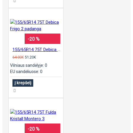
-20 %
155/65R14 75T Debica Frigo 2 padanga
64.00€
51.20€
Vilniaus sandėlyje: 0
EU sandėliuose: 0
Į krepšelį
-20 %