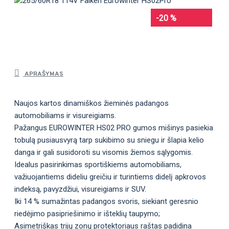
-20 %
APRAŠYMAS
Naujos kartos dinamiškos žieminės padangos
automobiliams ir visureigiams.
Pažangus EUROWINTER HS02 PRO gumos mišinys pasiekia
tobulą pusiausvyrą tarp sukibimo su sniegu ir šlapia kelio
danga ir gali susidoroti su visomis žiemos sąlygomis.
Idealus pasirinkimas sportiškiems automobiliams,
važiuojantiems dideliu greičiu ir turintiems didelį apkrovos
indeksą, pavyzdžiui, visureigiams ir SUV.
Iki 14 % sumažintas padangos svoris, siekiant geresnio
riedėjimo pasipriešinimo ir išteklių taupymo;
Asimetriškas trijų zonų protektoriaus raštas padidina