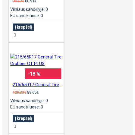
98.67€
80.91€
Vilniaus sandėlyje: 0
EU sandėliuose: 0
Į krepšelį
-18 %
215/65R17 General Tire Grabber GT PLUS
109.33€
89.65€
Vilniaus sandėlyje: 0
EU sandėliuose: 0
Į krepšelį