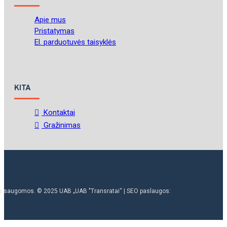
Apie mus
Pristatymas
El. parduotuvės taisyklės
KITA
Kontaktai
Gražinimas
ės saugomos. © 2025 UAB „UAB "Transratai“ | SEO paslaugos: