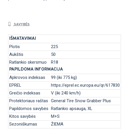
SAVYBĖS
IŠMATAVIMAI
Plotis
225
Aukštis
50
Ratlankio skersmuo
R18
PAPILDOMA INFORMACIJA
Apkrovos indeksas
99 (iki 775 kg)
EPREL
https://eprel.ec.europa.eu/qr/617830
Greičio indeksas
V (iki 240 km/h)
Protektoriaus raštas
General Tire Snow Grabber Plus
Papildomos savybės
Ratlankio apsauga, XL
Kitos savybės
M+S
Sezoniškumas
ŽIEMA