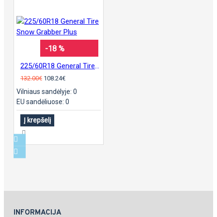
-18 %
225/60R18 General Tire Snow Grabber Plus
132.00€
108.24€
Vilniaus sandėlyje: 0
EU sandėliuose: 0
Į krepšelį
INFORMACIJA