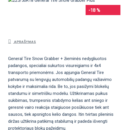
-18 %
APRAŠYMAS
General Tire Snow Grabber + žieminės nedygliuotos
padangos, specialiai sukurtos visureigiams ir 4x4
transporto priemonėms. Jos apjungia General Tire
patvarumą su lengvųjų automobilių padangų važiavimo
kokybe ir maksimalia rida. Be to, jos pasižymi blokelių
standumu ir simetrišku modeliu. Užtikrinamas puikus
sukibimas, trumpesnis stabdymo kelias ant sniego ir
geresnė vairo reakcija staigiuose posūkiuose tiek ant
sausos, tiek apsnigtos kelio dangos. Itin tvirtas plieninis
diržas užtikrina patikimą stabilumą ir padeda išvengti
protektoriaus blokų pažeidimų.