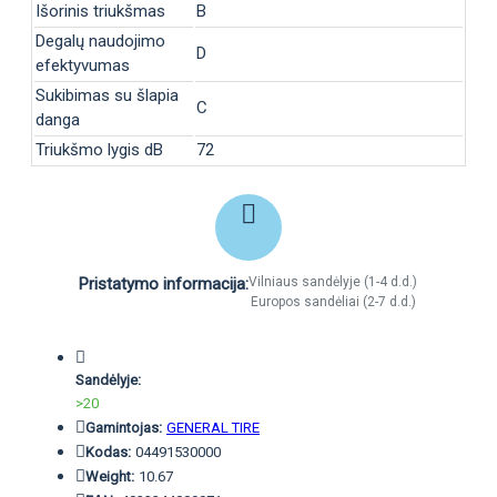
Išorinis triukšmas
B
Degalų naudojimo
D
efektyvumas
Sukibimas su šlapia
C
danga
Triukšmo lygis dB
72
Pristatymo informacija:
Vilniaus sandėlyje (1-4 d.d.)
Europos sandėliai (2-7 d.d.)
Sandėlyje:
>20
Gamintojas:
GENERAL TIRE
Kodas:
04491530000
Weight:
10.67