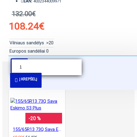
EAN:
4032344009971
132.00€
108.24€
Vilniaus sandėlys
>20
Europos sandėliai
0
PANAŠŪS PASIŪLYMAI
Į KREPŠELĮ
-20 %
155/65R13 73Q Sava Eskimo S3 Plus