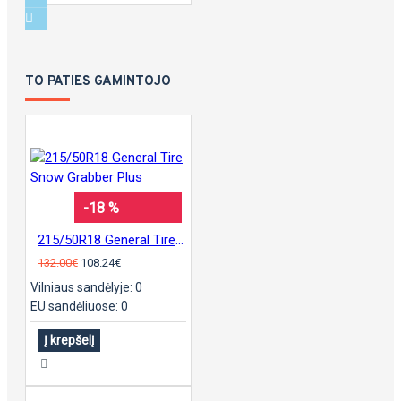
TO PATIES GAMINTOJO
-18 %
215/50R18 General Tire Snow Grabber Plus
132.00€
108.24€
Vilniaus sandėlyje: 0
EU sandėliuose: 0
Į krepšelį