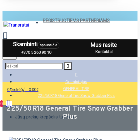
REGISTRUOTIEMS PARTNERIAMS
Skambinti
Mus rasite
spausti čia
Menu
Kontaktai
+370 5 260 90 10
Gramintojas
GENERAL TIRE
0 prekė(s) - 0.00€
225/50R18 General Tire Snow Grabber Plus
0
225/50R18 General Tire Snow Grabber
Plus
Jūsų prekių krepšelis tuščias