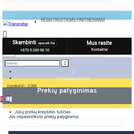
REGISTRUOTIEMS PARTNERIAMS
Skambinti
Mus rasite
spausti čia
Menu
Kontaktai
+370 5 260 90 10
Prekių palyginimas
0 prekė(s) - 0.00€
Prekių palyginimas
0
Jūsų prekių krepšelis tuščias
Jūs nepasirinkote prekių palyginimui.