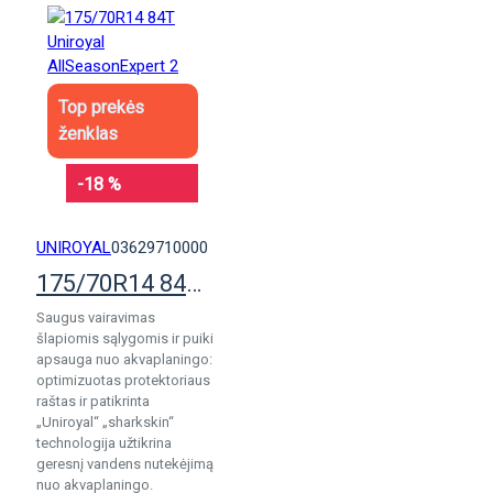
Top prekės
ženklas
-18 %
UNIROYAL
03629710000
175/70R14 84T Uniroyal AllSeasonExpert 2
Saugus vairavimas
šlapiomis sąlygomis ir puiki
apsauga nuo akvaplaningo:
optimizuotas protektoriaus
raštas ir patikrinta
„Uniroyal“ „sharkskin“
technologija užtikrina
geresnį vandens nutekėjimą
nuo akvaplaningo.