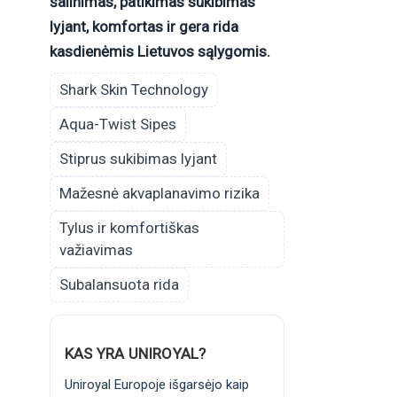
šalinimas, patikimas sukibimas
lyjant, komfortas ir gera rida
kasdienėmis Lietuvos sąlygomis.
Shark Skin
Technology
Aqua-Twist
Sipes
Stiprus sukibimas
lyjant
Mažesnė
akvaplanavimo
rizika
Tylus ir
komfortiškas
važiavimas
Subalansuota
rida
KAS YRA UNIROYAL?
Uniroyal Europoje išgarsėjo kaip