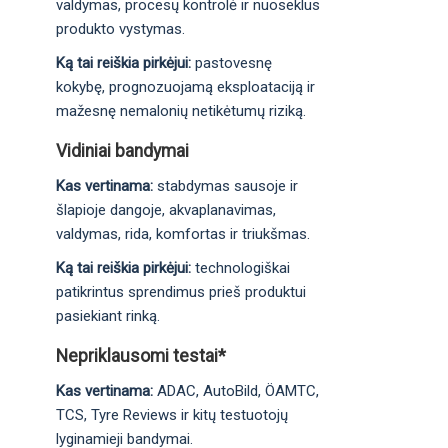
valdymas, procesų kontrolė ir nuoseklus
produkto vystymas.
Ką tai reiškia pirkėjui:
pastovesnę
kokybę, prognozuojamą eksploataciją ir
mažesnę nemalonių netikėtumų riziką.
Vidiniai bandymai
Kas vertinama:
stabdymas sausoje ir
šlapioje dangoje, akvaplanavimas,
valdymas, rida, komfortas ir triukšmas.
Ką tai reiškia pirkėjui:
technologiškai
patikrintus sprendimus prieš produktui
pasiekiant rinką.
Nepriklausomi testai*
Kas vertinama:
ADAC, AutoBild, ÖAMTC,
TCS, Tyre Reviews ir kitų testuotojų
lyginamieji bandymai.