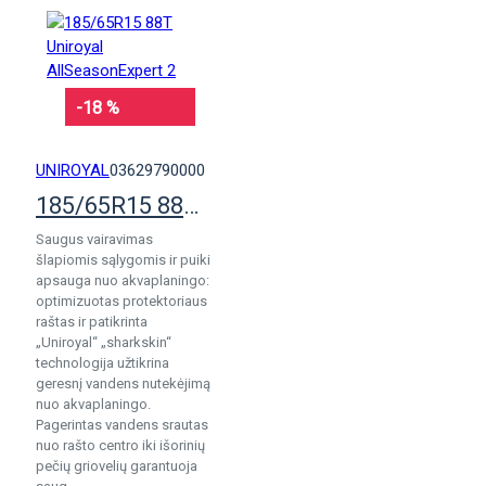
-18 %
UNIROYAL
03629790000
185/65R15 88T Uniroyal AllSeasonExpert 2
Saugus vairavimas
šlapiomis sąlygomis ir puiki
apsauga nuo akvaplaningo:
optimizuotas protektoriaus
raštas ir patikrinta
„Uniroyal“ „sharkskin“
technologija užtikrina
geresnį vandens nutekėjimą
nuo akvaplaningo.
Pagerintas vandens srautas
nuo rašto centro iki išorinių
pečių griovelių garantuoja