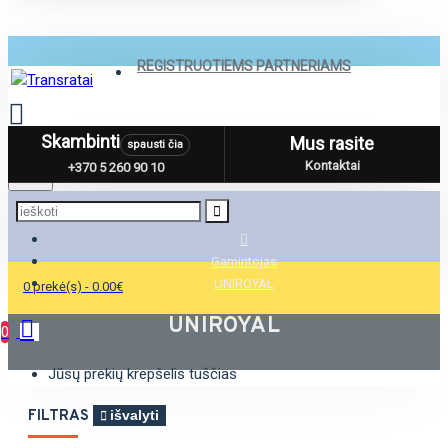
REGISTRUOTIEMS PARTNERIAMS
Skambinti
Mus rasite
spausti čia
Menu
Kontaktai
+370 5 260 90 10
Gamintojas
UNIROYAL
0 prekė(s) - 0.00€
UNIROYAL
0
Jūsų prekių krepšelis tuščias
FILTRAS
išvalyti