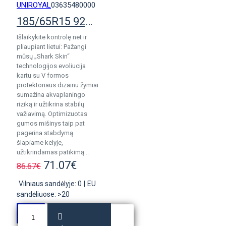
UNIROYAL
03635480000
185/65R15 92V Uniroyal AllSeasonExpert 3
Išlaikykite kontrolę net ir
pliaupiant lietui: Pažangi
mūsų „Shark Skin“
technologijos evoliucija
kartu su V formos
protektoriaus dizainu žymiai
sumažina akvaplaningo
riziką ir užtikrina stabilų
važiavimą. Optimizuotas
gumos mišinys taip pat
pagerina stabdymą
šlapiame kelyje,
užtikrindamas patikimą ..
71.07€
86.67€
Vilniaus sandėlyje: 0
|
EU
sandėliuose: >20