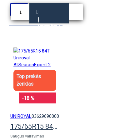
Į
KREPŠELĮ
Top prekės
ženklas
-18 %
UNIROYAL
03629690000
175/65R15 84T Uniroyal AllSeasonExpert 2
Saugus vairavimas