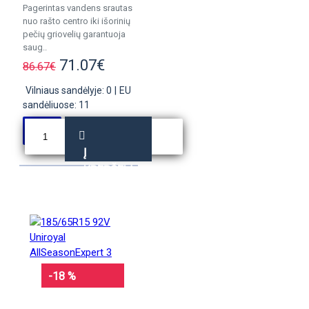
Pagerintas vandens srautas
nuo rašto centro iki išorinių
pečių griovelių garantuoja
saug..
71.07€
86.67€
Vilniaus sandėlyje: 0
|
EU
sandėliuose: 11
Į
KREPŠELĮ
-18 %