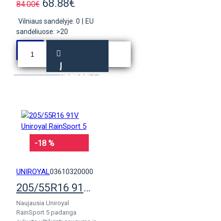
68.88€
84.00€
Vilniaus sandėlyje: 0
|
EU
sandėliuose: >20
Į
KREPŠELĮ
-18 %
UNIROYAL
03610320000
205/55R16 91V Uniroyal RainSport 5
Naujausia Uniroyal
RainSport 5 padanga