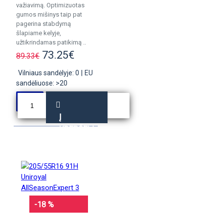
važiavimą. Optimizuotas
gumos mišinys taip pat
pagerina stabdymą
šlapiame kelyje,
užtikrindamas patikimą ..
73.25€
89.33€
Vilniaus sandėlyje: 0
|
EU
sandėliuose: >20
Į
KREPŠELĮ
-18 %