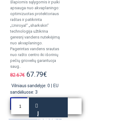
šlapiomis sąlygomis ir puiki
apsauga nuo akvaplaningo:
optimizuotas protektoriaus
raštas ir patikrinta
„Uniroyal“ „sharkskin“
technologija užtikrina
geresnį vandens nutekėjimą
nuo akvaplaningo.
Pagerintas vandens srautas
nuo rašto centro iki išorinių
pečių griovelių garantuoja
saug..
67.79€
82.67€
Vilniaus sandėlyje: 0
|
EU
sandėliuose: 3
Į
KREPŠELĮ