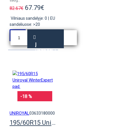
saug..
67.79€
82.67€
Vilniaus sandėlyje: 0
|
EU
sandėliuose: >20
Į
KREPŠELĮ
-18 %
UNIROYAL
03633180000
195/60R15 Uniroyal WinterExpert pad.