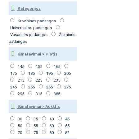
Kategorijos
Krovininės padangos
Universalios padangos
Vasarinės padangos
Žieminės
padangos
Išmatavimai > Plotis
145
155
165
175
185
195
205
215
225
235
245
255
265
275
295
315
385
Išmatavimai > Aukštis
30
35
40
45
50
55
60
65
70
75
80
82