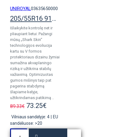
UNIROYAL
03635650000
205/55R16 91H Uniroyal AllSeasonExpert 3
Išlaikykite kontrolę net ir
pliaupiant lietui: Pažangi
mūsų „Shark Skin“
technologijos evoliucija
kartu su V formos
protektoriaus dizainu žymiai
sumažina akvaplaningo
riziką ir užtikrina stabilų
važiavimą. Optimizuotas
gumos mišinys taip pat
pagerina stabdymą
šlapiame kelyje,
užtikrindamas patikimą ..
73.25€
89.33€
Vilniaus sandėlyje: 4
|
EU
sandėliuose: >20