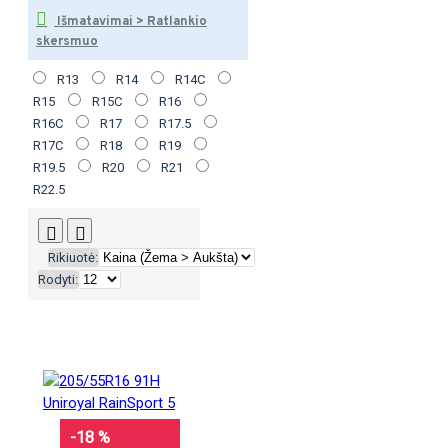
Išmatavimai > Ratlankio
skersmuo
R13
R14
R14C
R15
R15C
R16
R16C
R17
R17.5
R17C
R18
R19
R19.5
R20
R21
R22.5
Rikiuotė:
Rodyti:
-18 %