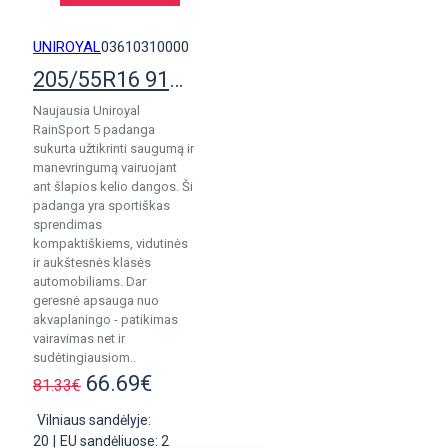
UNIROYAL
03610310000
205/55R16 91H Uniroyal RainSport 5
Naujausia Uniroyal
RainSport 5 padanga
sukurta užtikrinti saugumą ir
manevringumą vairuojant
ant šlapios kelio dangos. Ši
padanga yra sportiškas
sprendimas
kompaktiškiems, vidutinės
ir aukštesnės klasės
automobiliams. Dar
geresnė apsauga nuo
akvaplaningo - patikimas
vairavimas net ir
sudėtingiausiom..
66.69€
81.33€
Vilniaus sandėlyje:
20
|
EU sandėliuose: 2