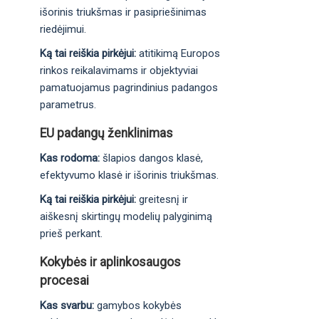
išorinis triukšmas ir pasipriešinimas
riedėjimui.
Ką tai reiškia pirkėjui:
atitikimą Europos
rinkos reikalavimams ir objektyviai
pamatuojamus pagrindinius padangos
parametrus.
EU padangų ženklinimas
Kas rodoma:
šlapios dangos klasė,
efektyvumo klasė ir išorinis triukšmas.
Ką tai reiškia pirkėjui:
greitesnį ir
aiškesnį skirtingų modelių palyginimą
prieš perkant.
Kokybės ir aplinkosaugos
procesai
Kas svarbu:
gamybos kokybės