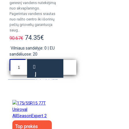
geresnį vandens nutekėjimą
nuo akvaplaningo.
Pagerintas vandens srautas
nuo rašto centro iki išorinių
pečių griovelių garantuoja
saug..
74.35€
90.67€
Vilniaus sandėlyje: 0
|
EU
sandėliuose: 20
Į
KREPŠELĮ
Top prekės