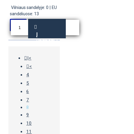
Vilniaus sandėlyje: 0
|
EU
sandėliuose: 13
Į
KREPŠELĮ
|<
<
4
5
6
7
8
9
10
11