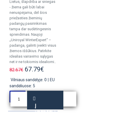
Lietus, šlapdriba ar sniegas
- žiema gali būti labai
nenuspėjama, dėl šios
priežasties žieminių
padangų pasirinkimas
tampa dar sudėtingesnis
sprendimas. Naujoji
„Uniroyal WinterExpert“ –
padanga, galinti įveikti visus
žiemos iššūkius. Patirkite
idealias vairavimo sąlygas
net ir ne tokiomis idealiomi..
67.79€
82.67€
Vilniaus sandėlyje: 0
|
EU
sandėliuose: 5
Į
KREPŠELĮ