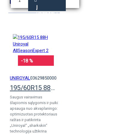
Į
KREPŠELĮ
-18 %
UNIROYAL
03629850000
195/60R15 88H Uniroyal AllSeasonExpert 2
Saugus vairavimas
šlapiomis sąlygomis ir puiki
apsauga nuo akvaplaningo:
optimizuotas protektoriaus
raštas ir patikrinta
„Uniroyal“ „sharkskin“
technologija užtikrina