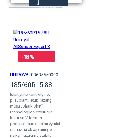
Į
KREPŠELĮ
-18 %
UNIROYAL
03635550000
185/60R15 88H Uniroyal AllSeasonExpert 3
Išlaikykite kontrolę net ir
pliaupiant lietui: Pažangi
mūsų „Shark Skin“
technologijos evoliucija
kartu su V formos
protektoriaus dizainu žymiai
sumažina akvaplaningo
riziką ir užtikrina stabilų