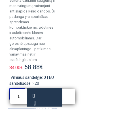
sukurta užtikrinti saugumą ir
manevringumą vairuojant
ant šlapios kelio dangos. Ši
padanga yra sportiškas
sprendimas
kompaktiškiems, vidutinės
ir aukštesnės klasės
automobiliams. Dar
geresnė apsauga nuo
akvaplaningo - patikimas
vairavimas net ir
sudėtingiausiom..
68.88€
84.00€
Vilniaus sandėlyje: 0
|
EU
sandėliuose: >20
Į
KREPŠELĮ