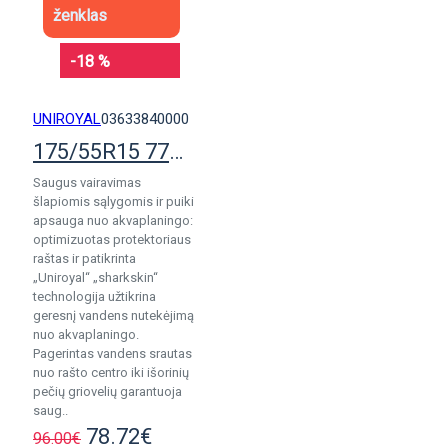
ženklas
-18 %
UNIROYAL
03633840000
175/55R15 77T Uniroyal AllSeasonExpert 2
Saugus vairavimas
šlapiomis sąlygomis ir puiki
apsauga nuo akvaplaningo:
optimizuotas protektoriaus
raštas ir patikrinta
„Uniroyal“ „sharkskin“
technologija užtikrina
geresnį vandens nutekėjimą
nuo akvaplaningo.
Pagerintas vandens srautas
nuo rašto centro iki išorinių
pečių griovelių garantuoja
saug..
78.72€
96.00€