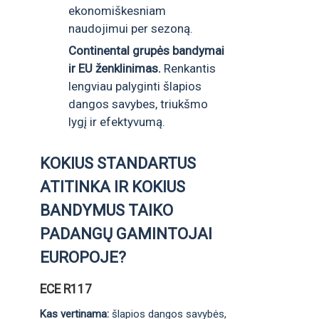
ekonomiškesniam
naudojimui per sezoną.
Continental grupės bandymai
ir EU ženklinimas.
Renkantis
lengviau palyginti šlapios
dangos savybes, triukšmo
lygį ir efektyvumą.
KOKIUS STANDARTUS
ATITINKA IR KOKIUS
BANDYMUS TAIKO
PADANGŲ GAMINTOJAI
EUROPOJE?
ECE R117
Kas vertinama:
šlapios dangos savybės,