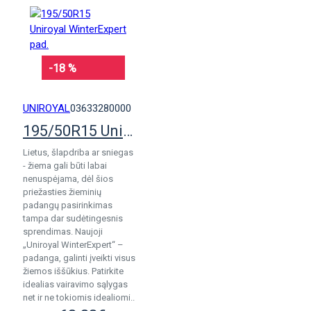
-18 %
UNIROYAL
03633280000
195/50R15 Uniroyal WinterExpert pad.
Lietus, šlapdriba ar sniegas
- žiema gali būti labai
nenuspėjama, dėl šios
priežasties žieminių
padangų pasirinkimas
tampa dar sudėtingesnis
sprendimas. Naujoji
„Uniroyal WinterExpert“ –
padanga, galinti įveikti visus
žiemos iššūkius. Patirkite
idealias vairavimo sąlygas
net ir ne tokiomis idealiomi..