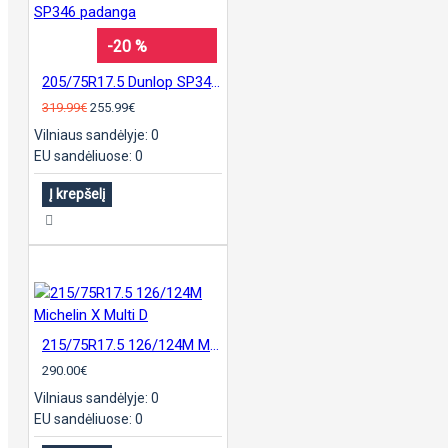
-20 %
205/75R17.5 Dunlop SP346 padanga
319.99€
255.99€
Vilniaus sandėlyje: 0
EU sandėliuose: 0
Į krepšelį
215/75R17.5 126/124M Michelin X Multi D
290.00€
Vilniaus sandėlyje: 0
EU sandėliuose: 0