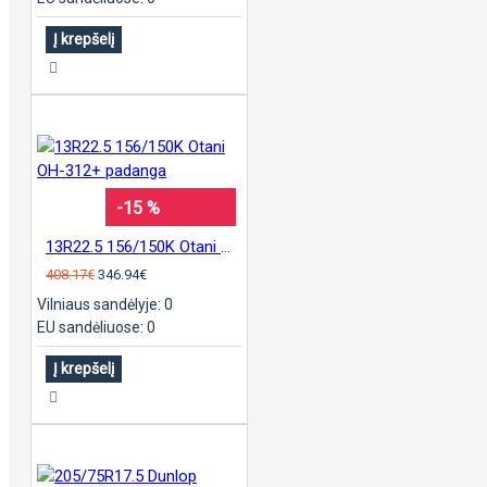
Į krepšelį
-15 %
13R22.5 156/150K Otani OH-312+ padanga
408.17€
346.94€
Vilniaus sandėlyje: 0
EU sandėliuose: 0
Į krepšelį