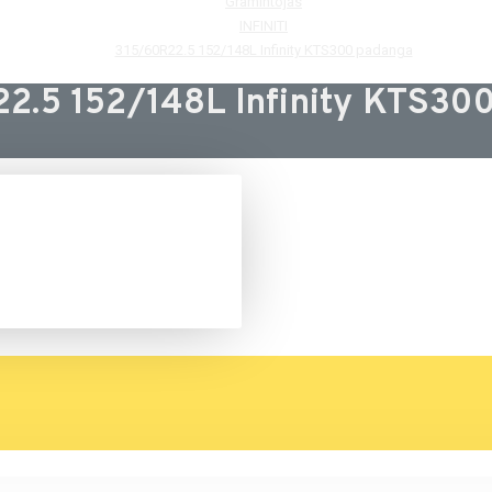
Gramintojas
INFINITI
315/60R22.5 152/148L Infinity KTS300 padanga
2.5 152/148L Infinity KTS30