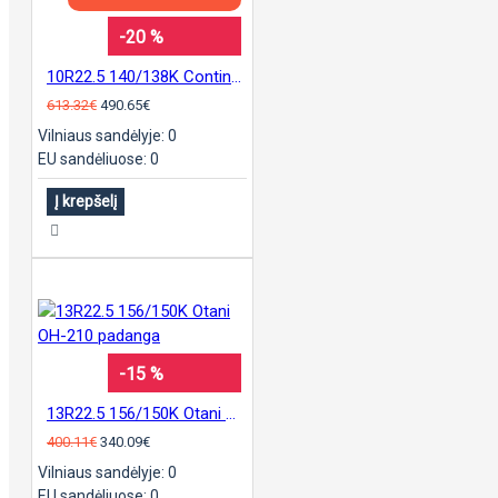
-20 %
10R22.5 140/138K Continental T9 padanga
613.32€
490.65€
Vilniaus sandėlyje: 0
EU sandėliuose: 0
Į krepšelį
-15 %
13R22.5 156/150K Otani OH-210 padanga
400.11€
340.09€
Vilniaus sandėlyje: 0
EU sandėliuose: 0