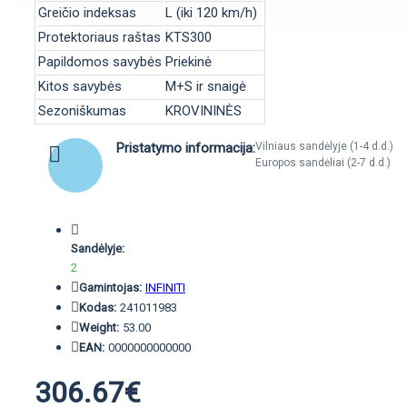
Greičio indeksas
L (iki 120 km/h)
Protektoriaus raštas
KTS300
Papildomos savybės
Priekinė
Kitos savybės
M+S ir snaigė
Sezoniškumas
KROVININĖS
Pristatymo informacija:
Vilniaus sandėlyje (1-4 d.d.)
Europos sandėliai (2-7 d.d.)
Sandėlyje:
2
Gamintojas:
INFINITI
Kodas:
241011983
Weight:
53.00
EAN:
0000000000000
306.67€