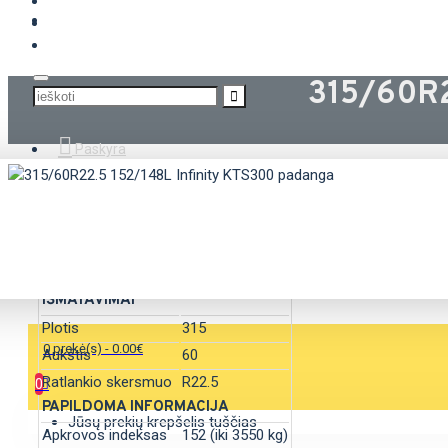
KROVININĖS PADANGOS
315/60R2
Paskyra
SAVYBĖS
IŠMATAVIMAI
Plotis
315
0 prekė(s) - 0.00€
Aukštis
60
Ratlankio skersmuo
R22.5
0
PAPILDOMA INFORMACIJA
Jūsų prekių krepšelis tuščias
Apkrovos indeksas
152 (iki 3550 kg)