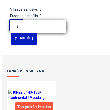
Vilniaus sandėlys
2
Europos sandėliai
0
Į KREPŠELĮ
PANAŠŪS PASIŪLYMAI
Top prekės ženklas