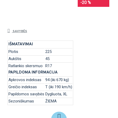
-20 %
SAVYBĖS
IŠMATAVIMAI
Plotis
225
Aukštis
45
Ratlankio skersmuo
R17
PAPILDOMA INFORMACIJA
Apkrovos indeksas
94 (iki 670 kg)
Greičio indeksas
T (iki 190 km/h)
Papildomos savybės
Dygliuota, XL
Sezoniškumas
ŽIEMA