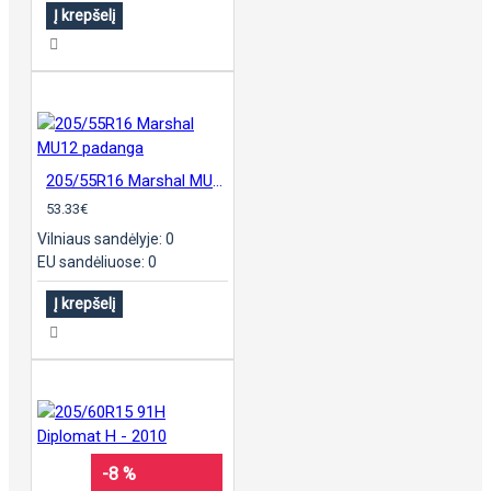
Į krepšelį
205/55R16 Marshal MU12 padanga
53.33€
Vilniaus sandėlyje: 0
EU sandėliuose: 0
Į krepšelį
-8 %