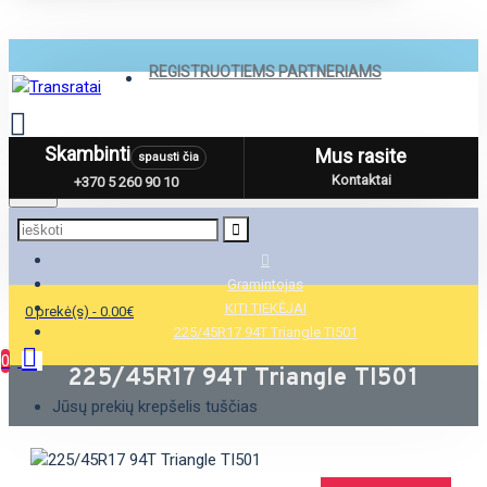
REGISTRUOTIEMS PARTNERIAMS
Skambinti
Mus rasite
spausti čia
Menu
Kontaktai
+370 5 260 90 10
Gramintojas
KITI TIEKĖJAI
0 prekė(s) - 0.00€
225/45R17 94T Triangle TI501
0
225/45R17 94T Triangle TI501
Jūsų prekių krepšelis tuščias