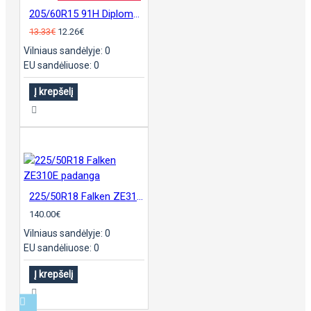
205/60R15 91H Diplomat H - 2010
13.33€
12.26€
Vilniaus sandėlyje: 0
EU sandėliuose: 0
Į krepšelį
225/50R18 Falken ZE310E padanga
140.00€
Vilniaus sandėlyje: 0
EU sandėliuose: 0
Į krepšelį