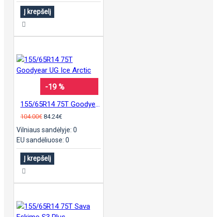
Į krepšelį
-19 %
155/65R14 75T Goodyear UG Ice Arctic
104.00€
84.24€
Vilniaus sandėlyje: 0
EU sandėliuose: 0
Į krepšelį