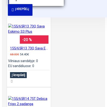
PANAŠŪS PASIŪLYMAI
Į KREPŠELĮ
-20 %
155/65R13 73Q Sava Eskimo S3 Plus
68.00€
54.40€
Vilniaus sandėlyje: 0
EU sandėliuose: 0
Į krepšelį