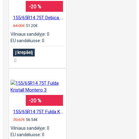
-20 %
155/65R14 75T Debica Frigo 2 padanga
64.00€
51.20€
Vilniaus sandėlyje: 0
EU sandėliuose: 0
Į krepšelį
-20 %
155/65R14 75T Fulda Kristall Montero 3
70.67€
56.54€
Vilniaus sandėlyje: 0
EU sandėliuose: 0