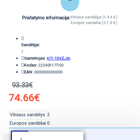
Pristatymo informacija:
Vilniaus sandėlyje (1-4 d.d.)
Europos sandėliai (2-7 d.d.)
Sandėlyje:
2
Gamintojas:
KITI TIEKĖJAI
Kodas:
22545R17TI50
EAN:
0000000000000
93.33€
74.66€
Vilniaus sandėlys
2
Europos sandėliai
0