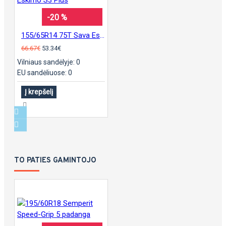
-20 %
155/65R14 75T Sava Eskimo S3 Plus
66.67€
53.34€
Vilniaus sandėlyje: 0
EU sandėliuose: 0
Į krepšelį
TO PATIES GAMINTOJO