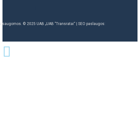
ės saugomos. © 2025 UAB „UAB "Transratai“ | SEO paslaugos: