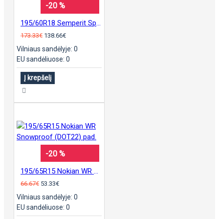
-20 %
195/60R18 Semperit Speed-Grip 5 padanga
173.33€
138.66€
Vilniaus sandėlyje: 0
EU sandėliuose: 0
Į krepšelį
-20 %
195/65R15 Nokian WR Snowproof (DOT22) pad.
66.67€
53.33€
Vilniaus sandėlyje: 0
EU sandėliuose: 0