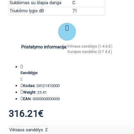
Sukibimas su šlapia danga
C
Triukšmo lygis dB
71
Pristatymo informacija:
Vilniaus sandėlyje (1-4 d.d.)
Europos sandėliai (2-7 d.d.)
Sandėlyje:
2
Kodas:
04121410000
Weight:
25.41
EAN:
0000000000000
316.21€
Vilniaus sandėlys
2