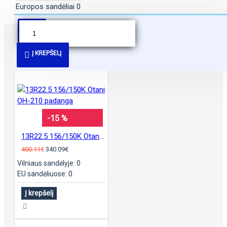
Europos sandėliai
0
PANAŠŪS PASIŪLYMAI
Į KREPŠELĮ
-15 %
13R22.5 156/150K Otani OH-210 padanga
400.11€
340.09€
Vilniaus sandėlyje: 0
EU sandėliuose: 0
Į krepšelį