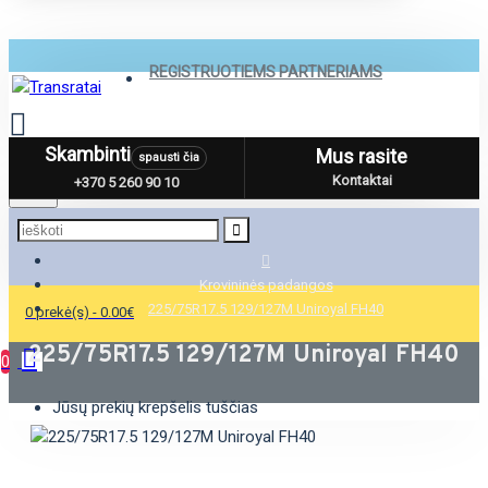
REGISTRUOTIEMS PARTNERIAMS
Skambinti
Mus rasite
spausti čia
Menu
Kontaktai
+370 5 260 90 10
Krovininės padangos
225/75R17.5 129/127M Uniroyal FH40
0 prekė(s) - 0.00€
225/75R17.5 129/127M Uniroyal FH40
0
Jūsų prekių krepšelis tuščias