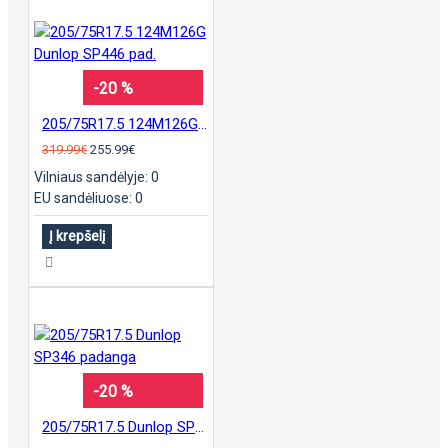
-20 %
205/75R17.5 124M126G Dunlop SP446 pad.
319.99€
255.99€
Vilniaus sandėlyje: 0
EU sandėliuose: 0
Į krepšelį
-20 %
205/75R17.5 Dunlop SP346 padanga