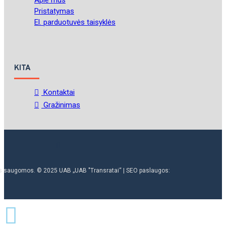
Apie mus
Pristatymas
El. parduotuvės taisyklės
KITA
Kontaktai
Gražinimas
ės saugomos. © 2025 UAB „UAB "Transratai“ | SEO paslaugos: