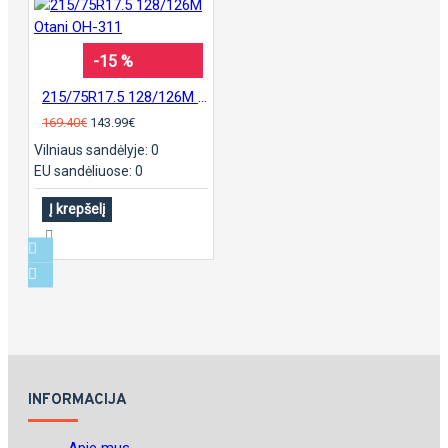
-15 %
215/75R17.5 128/126M Otani OH-311
169.40€
143.99€
Vilniaus sandėlyje: 0
EU sandėliuose: 0
Į krepšelį
INFORMACIJA