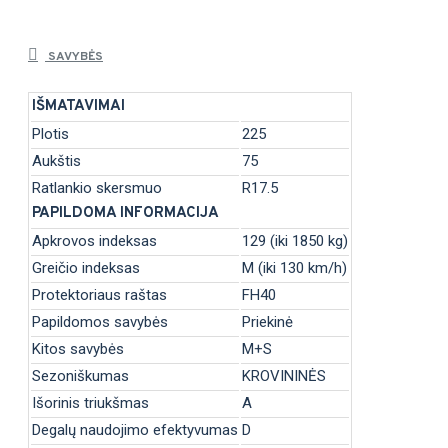
SAVYBĖS
IŠMATAVIMAI
Plotis
225
Aukštis
75
Ratlankio skersmuo
R17.5
PAPILDOMA INFORMACIJA
Apkrovos indeksas
129 (iki 1850 kg)
Greičio indeksas
M (iki 130 km/h)
Protektoriaus raštas
FH40
Papildomos savybės
Priekinė
Kitos savybės
M+S
Sezoniškumas
KROVININĖS
Išorinis triukšmas
A
Degalų naudojimo efektyvumas
D