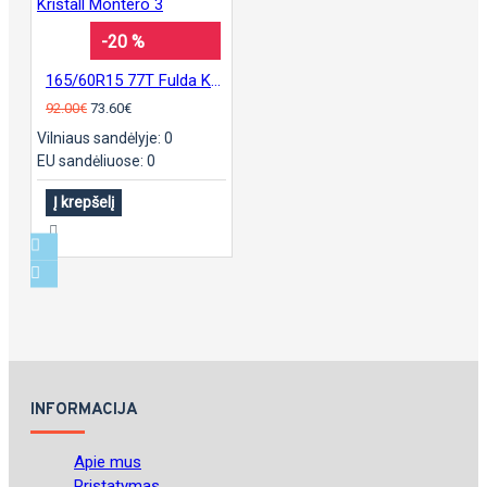
-20 %
165/60R15 77T Fulda Kristall Montero 3
92.00€
73.60€
Vilniaus sandėlyje: 0
EU sandėliuose: 0
Į krepšelį
INFORMACIJA
Apie mus
Pristatymas