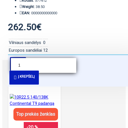
Kodas:
577412
Weight:
38.50
EAN:
0000000000000
262.50€
Vilniaus sandėlys
0
Europos sandėliai
12
PANAŠŪS PASIŪLYMAI
Į KREPŠELĮ
Top prekės ženklas
-20 %