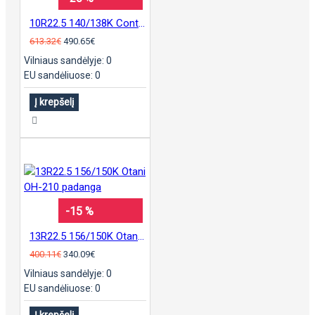
10R22.5 140/138K Continental T9 padanga
613.32€
490.65€
Vilniaus sandėlyje: 0
EU sandėliuose: 0
Į krepšelį
-15 %
13R22.5 156/150K Otani OH-210 padanga
400.11€
340.09€
Vilniaus sandėlyje: 0
EU sandėliuose: 0
Į krepšelį