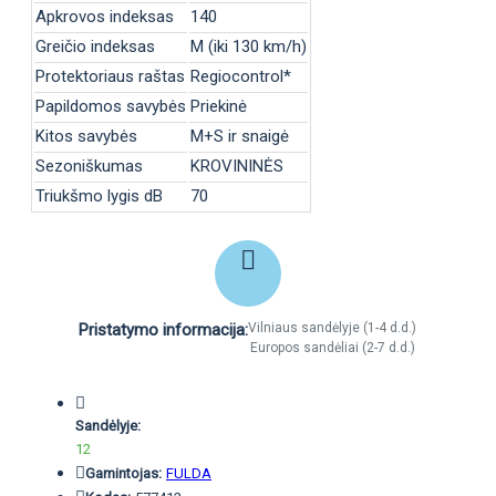
Apkrovos indeksas
140
Greičio indeksas
M (iki 130 km/h)
Protektoriaus raštas
Regiocontrol*
Papildomos savybės
Priekinė
Kitos savybės
M+S ir snaigė
Sezoniškumas
KROVININĖS
Triukšmo lygis dB
70
Pristatymo informacija:
Vilniaus sandėlyje (1-4 d.d.)
Europos sandėliai (2-7 d.d.)
Sandėlyje:
12
Gamintojas:
FULDA