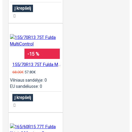
Į krepšelį
-15 %
155/70R13 75T Fulda MultiControl
68.00€
57.80€
Vilniaus sandėlyje: 0
EU sandėliuose: 0
Į krepšelį