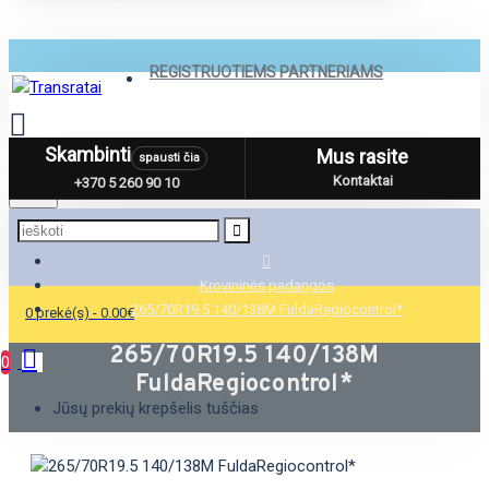
REGISTRUOTIEMS PARTNERIAMS
Skambinti
Mus rasite
spausti čia
Menu
Kontaktai
+370 5 260 90 10
Krovininės padangos
265/70R19.5 140/138M FuldaRegiocontrol*
0 prekė(s) - 0.00€
265/70R19.5 140/138M
0
FuldaRegiocontrol*
Jūsų prekių krepšelis tuščias