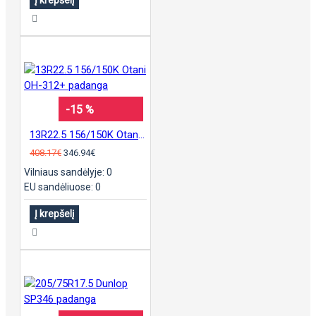
-15 %
13R22.5 156/150K Otani OH-312+ padanga
408.17€
346.94€
Vilniaus sandėlyje: 0
EU sandėliuose: 0
Į krepšelį