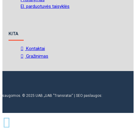
El. parduotuvės taisyklės
KITA
Kontaktai
Gražinimas
ės saugomos. © 2025 UAB „UAB "Transratai“ | SEO paslaugos: