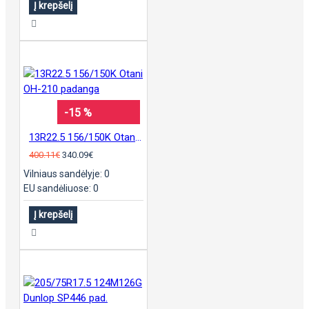
Į krepšelį
-15 %
13R22.5 156/150K Otani OH-210 padanga
400.11€
340.09€
Vilniaus sandėlyje: 0
EU sandėliuose: 0
Į krepšelį