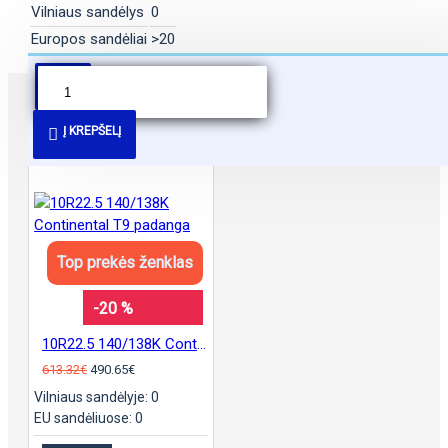
Vilniaus sandėlys
0
Europos sandėliai
>20
PANAŠŪS PASIŪLYMAI
Į KREPŠELĮ
Top prekės ženklas
-20 %
10R22.5 140/138K Continental T9 padanga
613.32€
490.65€
Vilniaus sandėlyje: 0
EU sandėliuose: 0