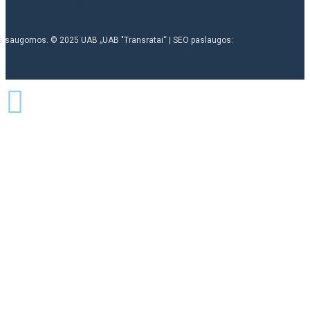
ės saugomos. © 2025 UAB „UAB "Transratai“ | SEO paslaugos: