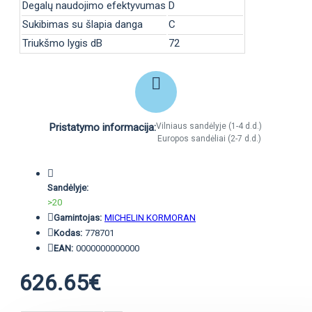
Degalų naudojimo efektyvumas
D
Sukibimas su šlapia danga
C
Triukšmo lygis dB
72
Pristatymo informacija:
Vilniaus sandėlyje (1-4 d.d.)
Europos sandėliai (2-7 d.d.)
Sandėlyje:
>20
Gamintojas:
MICHELIN KORMORAN
Kodas:
778701
EAN:
0000000000000
626.65€