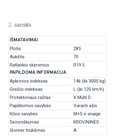
SAVYBĖS
IŠMATAVIMAI
Plotis
285
Aukštis
70
Ratlankio skersmuo
R19.5
PAPILDOMA INFORMACIJA
Apkrovos indeksas
146 (iki 3000 kg)
Greičio indeksas
L (iki 120 km/h)
Protektoriaus raštas
X Multi D
Papildomos savybės
Varanti ašis
Kitos savybės
M+S ir snaigė
Sezoniškumas
KROVININĖS
Išorinis triukšmas
A