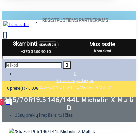
REGISTRUOTIEMS PARTNERIAMS
Skambinti
Mus rasite
spausti čia
Menu
Kontaktai
+370 5 260 90 10
Krovininės padangos
285/70R19.5 146/144L Michelin X Multi D
0 prekė(s) - 0.00€
285/70R19.5 146/144L Michelin X Multi
0
D
Jūsų prekių krepšelis tuščias