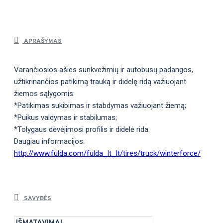
APRAŠYMAS
Varančiosios ašies sunkvežimių ir autobusų padangos,
užtikrinančios patikimą trauką ir didelę ridą važiuojant
žiemos sąlygomis:
*Patikimas sukibimas ir stabdymas važiuojant žiemą;
*Puikus valdymas ir stabilumas;
*Tolygaus dėvėjimosi profilis ir didelė rida.
Daugiau informacijos:
http://www.fulda.com/fulda_lt_lt/tires/truck/winterforce/
SAVYBĖS