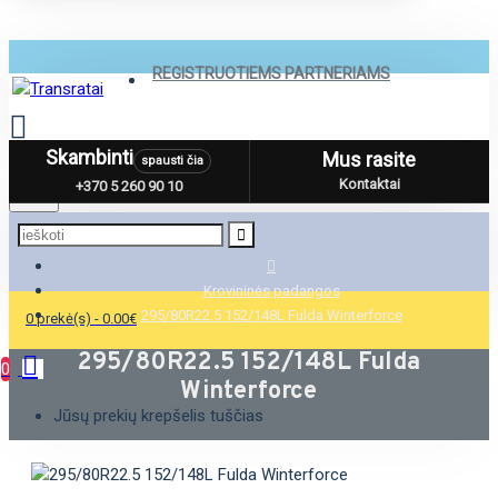
REGISTRUOTIEMS PARTNERIAMS
Skambinti
Mus rasite
spausti čia
Menu
Kontaktai
+370 5 260 90 10
Krovininės padangos
295/80R22.5 152/148L Fulda Winterforce
0 prekė(s) - 0.00€
295/80R22.5 152/148L Fulda
0
Winterforce
Jūsų prekių krepšelis tuščias