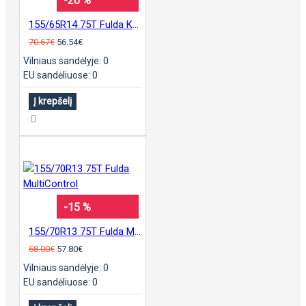
-20 %
155/65R14 75T Fulda Kristall Montero 3
70.67€
56.54€
Vilniaus sandėlyje: 0
EU sandėliuose: 0
Į krepšelį
-15 %
155/70R13 75T Fulda MultiControl
68.00€
57.80€
Vilniaus sandėlyje: 0
EU sandėliuose: 0