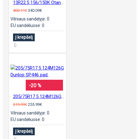
13R22.5 156/150K Otani OH-210 padanga
400.11€
340.09€
Vilniaus sandėlyje: 0
EU sandėliuose: 0
Į krepšelį
-20 %
205/75R17.5 124M126G Dunlop SP446 pad.
319.99€
255.99€
Vilniaus sandėlyje: 0
EU sandėliuose: 0
Į krepšelį