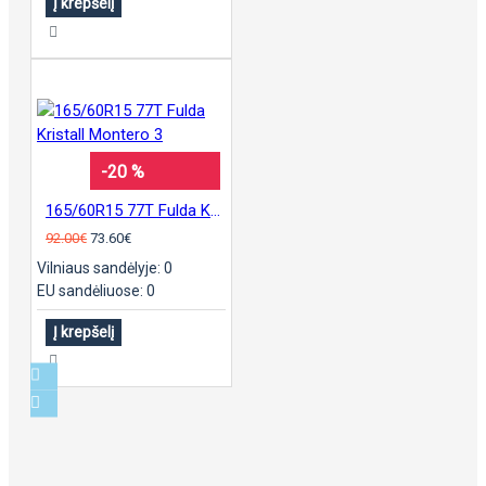
Į krepšelį
-20 %
165/60R15 77T Fulda Kristall Montero 3
92.00€
73.60€
Vilniaus sandėlyje: 0
EU sandėliuose: 0
Į krepšelį