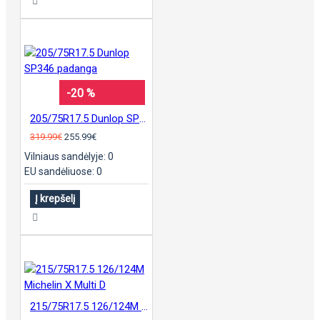
-20 %
205/75R17.5 Dunlop SP346 padanga
319.99€
255.99€
Vilniaus sandėlyje: 0
EU sandėliuose: 0
Į krepšelį
215/75R17.5 126/124M Michelin X Multi D