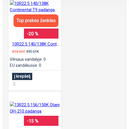
Top prekės ženklas
-20 %
10R22.5 140/138K Continental T9 padanga
613.32€
490.65€
Vilniaus sandėlyje: 0
EU sandėliuose: 0
Į krepšelį
-15 %