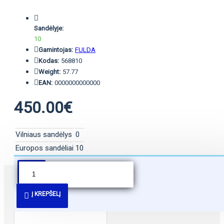
Sandėlyje:
10
Gamintojas:
FULDA
Kodas:
568810
Weight:
57.77
EAN:
0000000000000
450.00€
Vilniaus sandėlys
0
Europos sandėliai
10
PANAŠŪS PASIŪLYMAI
Į KREPŠELĮ