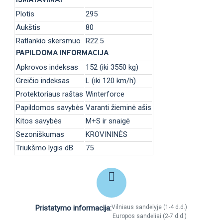
IŠMATAVIMAI
Plotis
295
Aukštis
80
Ratlankio skersmuo
R22.5
PAPILDOMA INFORMACIJA
Apkrovos indeksas
152 (iki 3550 kg)
Greičio indeksas
L (iki 120 km/h)
Protektoriaus raštas
Winterforce
Papildomos savybės
Varanti žieminė ašis
Kitos savybės
M+S ir snaigė
Sezoniškumas
KROVININĖS
Triukšmo lygis dB
75
Pristatymo informacija:
Vilniaus sandėlyje (1-4 d.d.)
Europos sandėliai (2-7 d.d.)