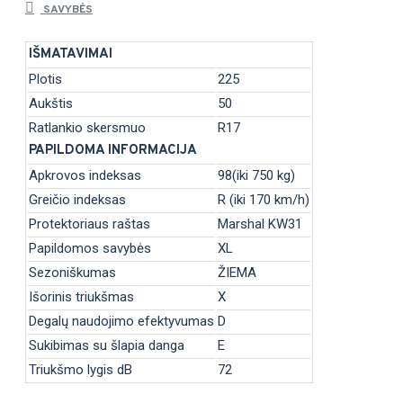
SAVYBĖS
IŠMATAVIMAI
Plotis
225
Aukštis
50
Ratlankio skersmuo
R17
PAPILDOMA INFORMACIJA
Apkrovos indeksas
98(iki 750 kg)
Greičio indeksas
R (iki 170 km/h)
Protektoriaus raštas
Marshal KW31
Papildomos savybės
XL
Sezoniškumas
ŽIEMA
Išorinis triukšmas
X
Degalų naudojimo efektyvumas
D
Sukibimas su šlapia danga
E
Triukšmo lygis dB
72