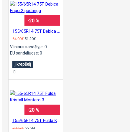
-20 %
155/65R14 75T Debica Frigo 2 padanga
64.00€
51.20€
Vilniaus sandėlyje: 0
EU sandėliuose: 0
Į krepšelį
-20 %
155/65R14 75T Fulda Kristall Montero 3
70.67€
56.54€