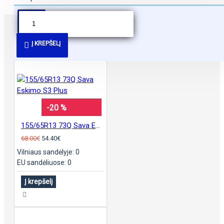
PANAŠŪS PASIŪLYMAI
Į KREPŠELĮ
-20 %
155/65R13 73Q Sava Eskimo S3 Plus
68.00€
54.40€
Vilniaus sandėlyje: 0
EU sandėliuose: 0
Į krepšelį