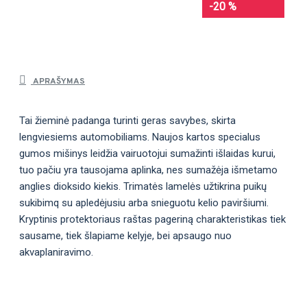
-20 %
APRAŠYMAS
Tai žieminė padanga turinti geras savybes, skirta
lengviesiems automobiliams. Naujos kartos specialus
gumos mišinys leidžia vairuotojui sumažinti išlaidas kurui,
tuo pačiu yra tausojama aplinka, nes sumažėja išmetamo
anglies dioksido kiekis. Trimatės lamelės užtikrina puikų
sukibimq su apledėjusiu arba snieguotu kelio paviršiumi.
Kryptinis protektoriaus raštas pageriną charakteristikas tiek
sausame, tiek šlapiame kelyje, bei apsaugo nuo
akvaplaniravimo.