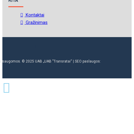
KITA
Kontaktai
Gražinimas
ės saugomos. © 2025 UAB „UAB "Transratai“ | SEO paslaugos: