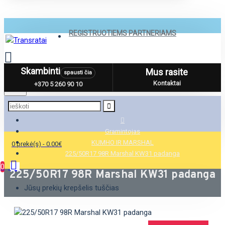
REGISTRUOTIEMS PARTNERIAMS
Skambinti
Mus rasite
spausti čia
Menu
Kontaktai
+370 5 260 90 10
Gramintojas
KUMHO IR MARSHAL
0 prekė(s) - 0.00€
225/50R17 98R Marshal KW31 padanga
0
225/50R17 98R Marshal KW31 padanga
Jūsų prekių krepšelis tuščias