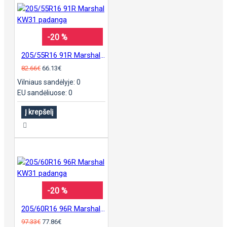
-20 %
205/55R16 91R Marshal KW31 padanga
82.66€
66.13€
Vilniaus sandėlyje: 0
EU sandėliuose: 0
Į krepšelį
-20 %
205/60R16 96R Marshal KW31 padanga
97.33€
77.86€