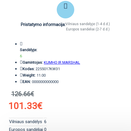
Pristatymo informacija:
Vilniaus sandėlyje (1-4 d.d.)
Europos sandėliai (2-7 d.d.)
Sandėlyje:
6
Gamintojas:
KUMHO IR MARSHAL
Kodas:
2255017KW31
Weight:
11.00
EAN:
0000000000000
126.66€
101.33€
Vilniaus sandėlys
6
Europos sandėliai
0