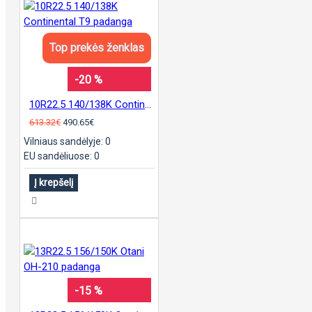
Top prekės ženklas
-20 %
10R22.5 140/138K Continental T9 padanga
613.32€
490.65€
Vilniaus sandėlyje: 0
EU sandėliuose: 0
Į krepšelį
-15 %