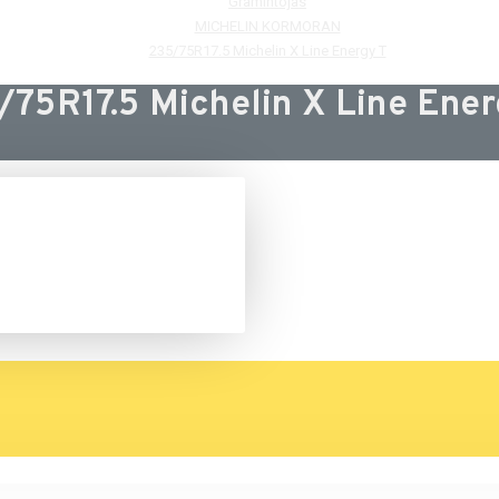
Gramintojas
MICHELIN KORMORAN
235/75R17.5 Michelin X Line Energy T
/75R17.5 Michelin X Line Ener