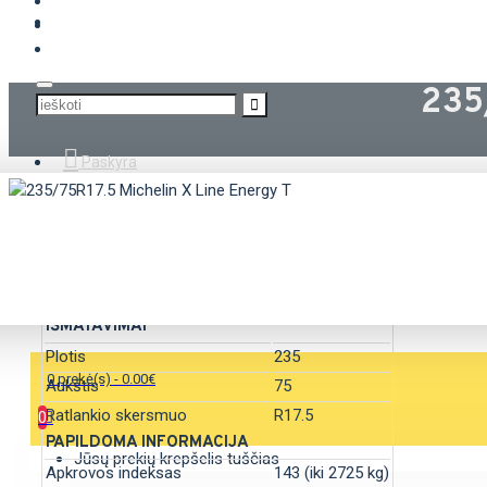
KROVININĖS PADANGOS
235
Paskyra
SAVYBĖS
IŠMATAVIMAI
Plotis
235
0 prekė(s) - 0.00€
Aukštis
75
Ratlankio skersmuo
R17.5
0
PAPILDOMA INFORMACIJA
Jūsų prekių krepšelis tuščias
Apkrovos indeksas
143 (iki 2725 kg)