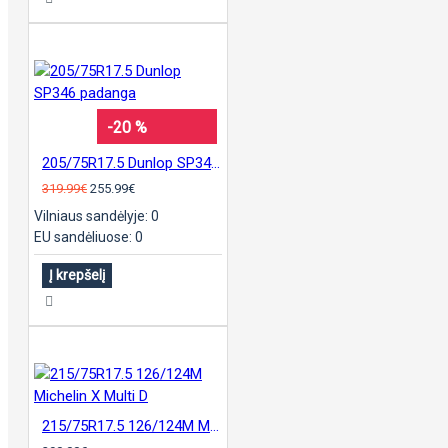
-20 %
205/75R17.5 Dunlop SP346 padanga
319.99€
255.99€
Vilniaus sandėlyje: 0
EU sandėliuose: 0
Į krepšelį
215/75R17.5 126/124M Michelin X Multi D