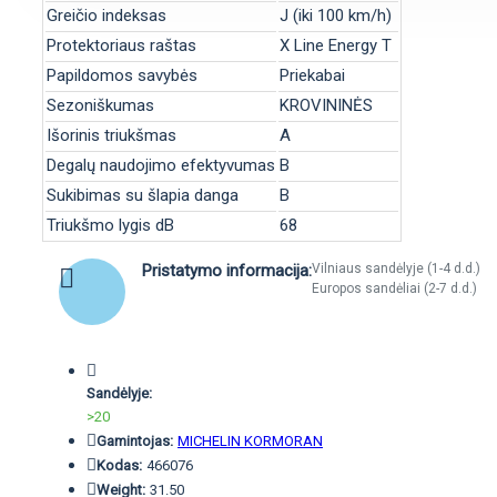
Greičio indeksas
J (iki 100 km/h)
Protektoriaus raštas
X Line Energy T
Papildomos savybės
Priekabai
Sezoniškumas
KROVININĖS
Išorinis triukšmas
A
Degalų naudojimo efektyvumas
B
Sukibimas su šlapia danga
B
Triukšmo lygis dB
68
Pristatymo informacija:
Vilniaus sandėlyje (1-4 d.d.)
Europos sandėliai (2-7 d.d.)
Sandėlyje:
>20
Gamintojas:
MICHELIN KORMORAN
Kodas:
466076
Weight:
31.50