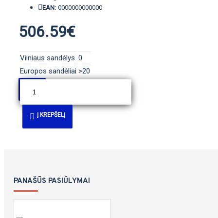
EAN:
0000000000000
506.59€
Vilniaus sandėlys
0
Europos sandėliai
>20
Į KREPŠELĮ
PANAŠŪS PASIŪLYMAI