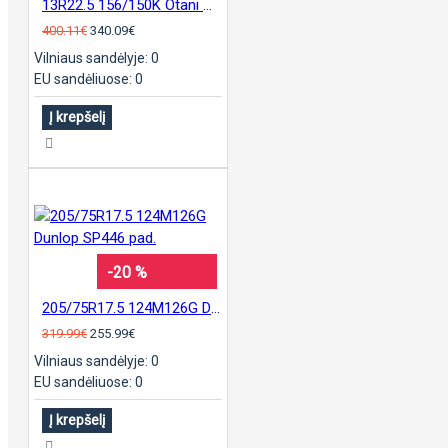
13R22.5 156/150K Otani OH-210 padanga
400.11€
340.09€
Vilniaus sandėlyje: 0
EU sandėliuose: 0
Į krepšelį
-20 %
205/75R17.5 124M126G Dunlop SP446 pad.
319.99€
255.99€
Vilniaus sandėlyje: 0
EU sandėliuose: 0
Į krepšelį