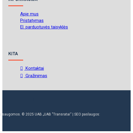
Apie mus
Pristatymas
El. parduotuvės taisyklės
KITA
Kontaktai
Gražinimas
ės saugomos. © 2025 UAB „UAB "Transratai“ | SEO paslaugos: