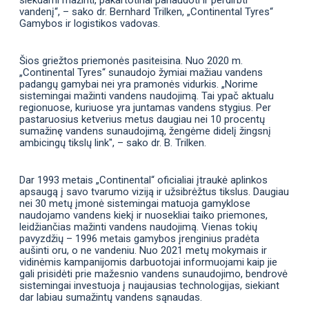
siekdami mažinti, pakartotinai panaudoti ir perdirbti
vandenį“, – sako dr. Bernhard Trilken, „Continental Tyres“
Gamybos ir logistikos vadovas
.
Šios griežtos priemonės pasiteisina. Nuo 2020 m.
„Continental Tyres“ sunaudojo žymiai mažiau vandens
padangų gamybai nei yra pramonės vidurkis. „Norime
sistemingai mažinti vandens naudojimą. Tai ypač aktualu
regionuose, kuriuose yra juntamas vandens stygius. Per
pastaruosius ketverius metus daugiau nei 10 procentų
sumažinę vandens sunaudojimą, žengėme didelį žingsnį
ambicingų tikslų link", – sako dr. B. Trilken.
Dar 1993 metais „Continental“ oficialiai įtraukė aplinkos
apsaugą į savo tvarumo viziją ir užsibrėžtus tikslus. Daugiau
nei 30 metų įmonė sistemingai matuoja gamyklose
naudojamo vandens kiekį ir nuosekliai taiko priemones,
leidžiančias mažinti vandens naudojimą. Vienas tokių
pavyzdžių – 1996 metais gamybos įrenginius pradėta
aušinti oru, o ne vandeniu. Nuo 2021 metų mokymais ir
vidinėmis kampanijomis darbuotojai informuojami kaip jie
gali prisidėti prie mažesnio vandens sunaudojimo, bendrovė
sistemingai investuoja į naujausias technologijas, siekiant
dar labiau sumažintų vandens sąnaudas.