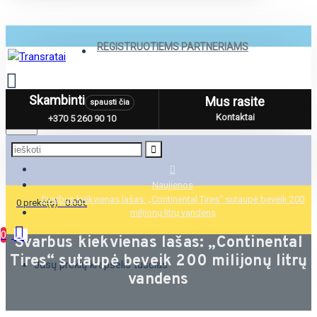
REGISTRUOTIEMS PARTNERIAMS
Skambinti
Mus rasite
spausti čia
Menu
Kontaktai
+370 5 260 90 10
Naujienos
Svarbus kiekvienas lašas: „Continental Tires“ sutaupė beveik 200
0 prekė(s) - 0.00€
milijonų litrų vandens
0
Svarbus kiekvienas lašas: „Continental
Tires“ sutaupė beveik 200 milijonų litrų
Jūsų prekių krepšelis tuščias
vandens