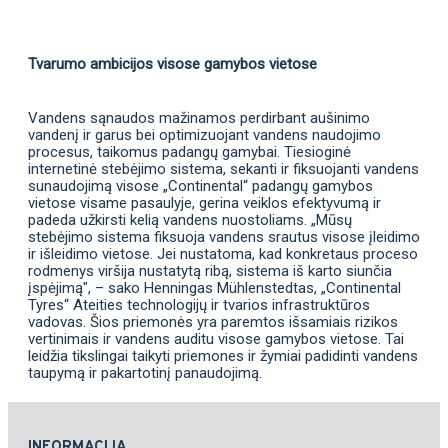
Tvarumo ambicijos visose gamybos vietose
Vandens sąnaudos mažinamos perdirbant aušinimo
vandenį ir garus bei optimizuojant vandens naudojimo
procesus, taikomus padangų gamybai. Tiesioginė
internetinė stebėjimo sistema, sekanti ir fiksuojanti vandens
sunaudojimą visose „Continental“ padangų gamybos
vietose visame pasaulyje, gerina veiklos efektyvumą ir
padeda užkirsti kelią vandens nuostoliams. „Mūsų
stebėjimo sistema fiksuoja vandens srautus visose įleidimo
ir išleidimo vietose. Jei nustatoma, kad konkretaus proceso
rodmenys viršija nustatytą ribą, sistema iš karto siunčia
įspėjimą", – sako Henningas Mühlenstedtas, „Continental
Tyres“ Ateities technologijų ir tvarios infrastruktūros
vadovas. Šios priemonės yra paremtos išsamiais rizikos
vertinimais ir vandens auditu visose gamybos vietose. Tai
leidžia tikslingai taikyti priemones ir žymiai padidinti vandens
taupymą ir pakartotinį panaudojimą.
INFORMACIJA