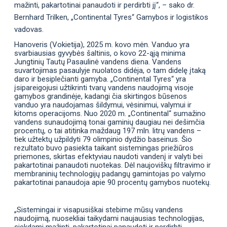
mažinti, pakartotinai panaudoti ir perdirbti jį“, – sako dr.
Bernhard Trilken, „Continental Tyres“ Gamybos ir logistikos
vadovas.
Hanoveris (Vokietija), 2025 m. kovo mėn
.
Vanduo yra
svarbiausias gyvybės šaltinis, o kovo 22-ąją minima
Jungtinių Tautų Pasaulinė vandens diena. Vandens
suvartojimas pasaulyje nuolatos didėja, o tam didelę įtaką
daro ir besiplečianti gamyba. „Continental Tyres“ yra
įsipareigojusi užtikrinti tvarų vandens naudojimą visoje
gamybos grandinėje, kadangi čia skirtingos būsenos
vanduo yra naudojamas šildymui, vėsinimui, valymui ir
kitoms operacijoms. Nuo 2020 m. „Continental“ sumažino
vandens sunaudojimą tonai gaminių daugiau nei dešimčia
procentų, o tai atitinka maždaug 197 mln. litrų vandens –
tiek užtektų užpildyti 79 olimpinio dydžio baseinus. Šio
rezultato buvo pasiekta taikant sistemingas priežiūros
priemones, skirtas efektyviau naudoti vandenį ir valyti bei
pakartotinai panaudoti nuotekas. Dėl naujoviškų filtravimo ir
membraninių technologijų padangų gamintojas po valymo
pakartotinai panaudoja apie 90 procentų gamybos nuotekų.
„Sistemingai ir visapusiškai stebime mūsų vandens
naudojimą, nuosekliai taikydami naujausias technologijas,