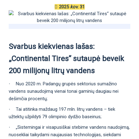
2025
kov.
31
Svarbus kiekvienas lašas:
„Continental Tires“ sutaupė beveik
200 milijonų litrų vandens
Nuo 2020 m. Padangų grupės sektorius sumažino
·
vandens sunaudojimą vienai tonai gaminių daugiau nei
dešimčia procentų;
Tai atitinka maždaug 197 mln. litrų vandens – tiek
·
užtektų užpildyti 79 olimpinio dydžio baseinus;
„Sistemingai ir visapusiškai stebime vandens naudojimą,
·
nuosekliai taikydami naujausias technologijas, siekdami