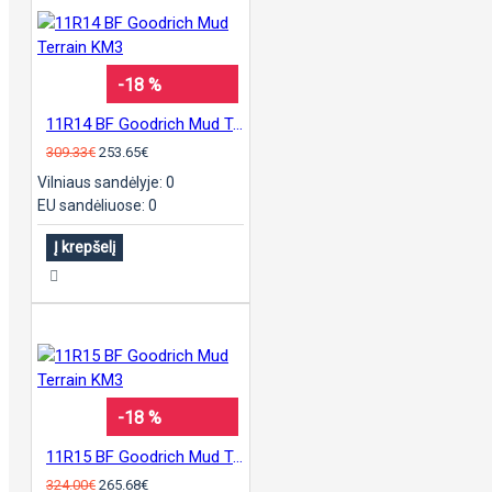
-18 %
11R14 BF Goodrich Mud Terrain KM3
309.33€
253.65€
Vilniaus sandėlyje: 0
EU sandėliuose: 0
Į krepšelį
-18 %
11R15 BF Goodrich Mud Terrain KM3
324.00€
265.68€