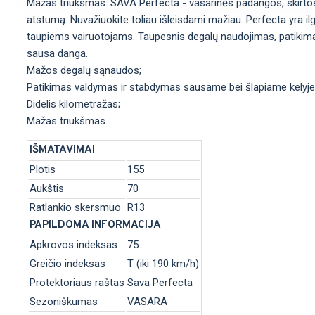
Mažas triukšmas. SAVA Perfecta - vasarinės padangos, skirtos ta
atstumą. Nuvažiuokite toliau išleisdami mažiau. Perfecta yra i
taupiems vairuotojams. Taupesnis degalų naudojimas, patikima
sausa danga.
Mažos degalų sąnaudos;
Patikimas valdymas ir stabdymas sausame bei šlapiame kelyje
Didelis kilometražas;
Mažas triukšmas.
IŠMATAVIMAI
Plotis
155
Aukštis
70
Ratlankio skersmuo
R13
PAPILDOMA INFORMACIJA
Apkrovos indeksas
75
Greičio indeksas
T (iki 190 km/h)
Protektoriaus raštas
Sava Perfecta
Sezoniškumas
VASARA