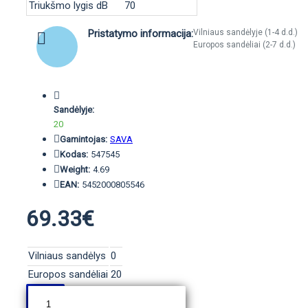
Triukšmo lygis dB
70
Pristatymo informacija:
Vilniaus sandėlyje (1-4 d.d.)
Europos sandėliai (2-7 d.d.)
Sandėlyje:
20
Gamintojas:
SAVA
Kodas:
547545
Weight:
4.69
EAN:
5452000805546
69.33€
Vilniaus sandėlys
0
Europos sandėliai
20