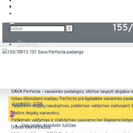
KROVININĖS PADANGOS
155/
Paskyra
APRAŠYMAS
SAVYBĖS
SAVA Perfecta - vasarinės padangos, skirtos taupyti degalus ir 
toliau išleisdami mažiau. Perfecta yra ilgalaikės vasarinės pa
0 prekė(s) - 0.00€
Taupesnis degalų naudojimas, patikimas valdymas važiuojant š
Mažos degalų sąnaudos;
0
Patikimas valdymas ir stabdymas sausame bei šlapiame kelyje
Jūsų prekių krepšelis tuščias
Didelis kilometražas;