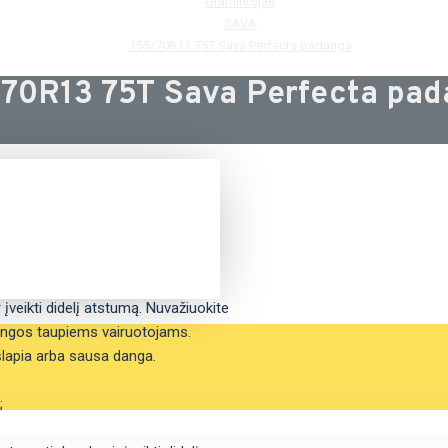
Gramintojas
SAVA
155/70R13 75T Sava Perfecta padanga
70R13 75T Sava Perfecta pa
įveikti didelį atstumą. Nuvažiuokite
dangos taupiems vairuotojams.
lapia arba sausa danga.
;