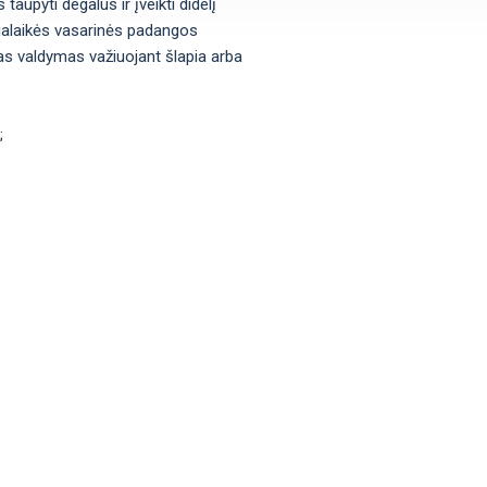
upyti degalus ir įveikti didelį
lgalaikės vasarinės padangos
s valdymas važiuojant šlapia arba
;