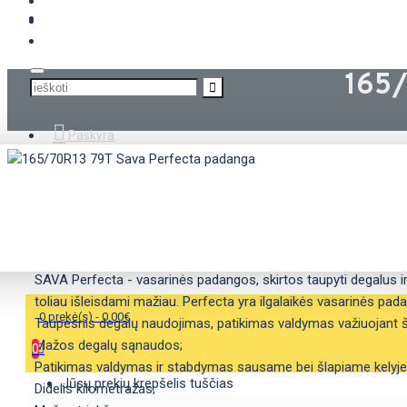
KROVININĖS PADANGOS
165/
Paskyra
APRAŠYMAS
SAVYBĖS
SAVA Perfecta - vasarinės padangos, skirtos taupyti degalus ir 
toliau išleisdami mažiau. Perfecta yra ilgalaikės vasarinės pa
0 prekė(s) - 0.00€
Taupesnis degalų naudojimas, patikimas valdymas važiuojant š
Mažos degalų sąnaudos;
0
Patikimas valdymas ir stabdymas sausame bei šlapiame kelyje
Jūsų prekių krepšelis tuščias
Didelis kilometražas;