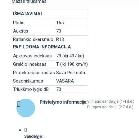
Mažas triukšmas.
IŠMATAVIMAI
Plotis
165
Aukštis
70
Ratlankio skersmuo
R13
PAPILDOMA INFORMACIJA
Apkrovos indeksas
79 (iki 437 kg)
Greičio indeksas
T (iki 190 km/h)
Protektoriaus raštas
Sava Perfecta
Sezoniškumas
VASARA
Triukšmo lygis dB
70
Pristatymo informacija:
Vilniaus sandėlyje (1-4 d.d.)
Europos sandėliai (2-7 d.d.)
Sandėlyje: