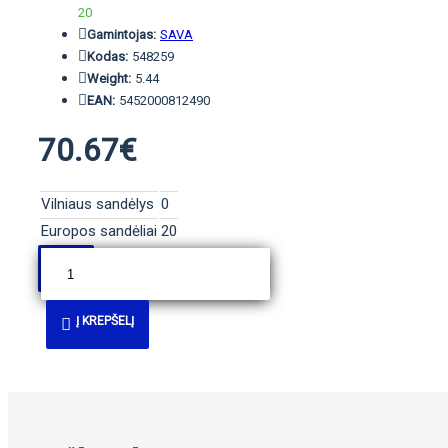
20
Gamintojas:
SAVA
Kodas:
548259
Weight:
5.44
EAN:
5452000812490
70.67€
Vilniaus sandėlys
0
Europos sandėliai
20
Į KREPŠELĮ