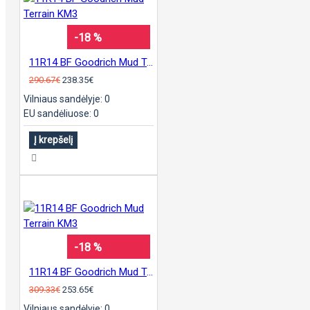
-18 %
11R14 BF Goodrich Mud Terrain KM3
290.67€
238.35€
Vilniaus sandėlyje: 0
EU sandėliuose: 0
Į krepšelį
-18 %
11R14 BF Goodrich Mud Terrain KM3
309.33€
253.65€
Vilniaus sandėlyje: 0