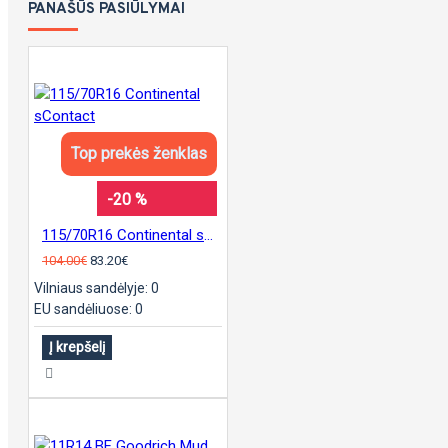
PANAŠŪS PASIŪLYMAI
Top prekės ženklas
-20 %
115/70R16 Continental sContact
104.00€
83.20€
Vilniaus sandėlyje: 0
EU sandėliuose: 0
Į krepšelį