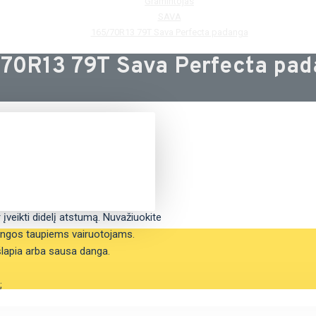
Gramintojas
SAVA
165/70R13 79T Sava Perfecta padanga
70R13 79T Sava Perfecta pa
įveikti didelį atstumą. Nuvažiuokite
dangos taupiems vairuotojams.
lapia arba sausa danga.
;