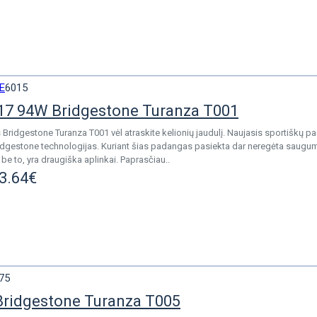
E
6015
17 94W Bridgestone Turanza T001
Bridgestone Turanza T001 vėl atraskite kelionių jaudulį. Naujasis sportiškų p
ridgestone technologijas. Kuriant šias padangas pasiekta dar neregėta saugu
 be to, yra draugiška aplinkai. Paprasčiau..
3.64€
75
Bridgestone Turanza T005