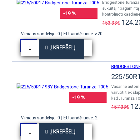
Bridgestone Turanza 
sukurtą ir pagamintą 
-19 %
kontroliuoti kasdienes
124.2
153.33€
Vilniaus sandėlyje: 0
|
EU sandėliuose: >20
Į KREPŠELĮ
BRIDGESTON
225/50R1
Vasarinė automo
vairuoti tiek š
-19 %
kad „Turanza T0
12
157.33€
Vilniaus sandėlyje: 0
|
EU sandėliuose: 2
Į KREPŠELĮ