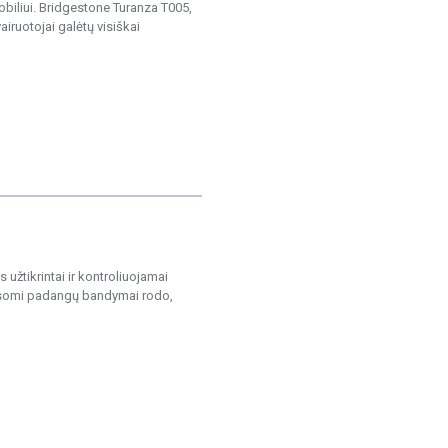
obiliui. Bridgestone Turanza T005,
iruotojai galėtų visiškai
žtikrintai ir kontroliuojamai
lausomi padangų bandymai rodo,