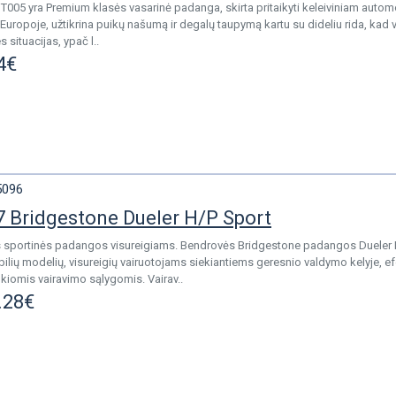
T005 yra Premium klasės vasarinė padanga, skirta pritaikyti keleiviniam autom
Europoje, užtikrina puikų našumą ir degalų taupymą kartu su dideliu rida, kad va
 situacijas, ypač l..
4€
5096
 Bridgestone Dueler H/P Sport
sportinės padangos visureigiams. Bendrovės Bridgestone padangos Dueler H/P
ilių modelių, visureigių vairuotojams siekiantiems geresnio valdymo kelyje, e
iomis vairavimo sąlygomis. Vairav..
.28€