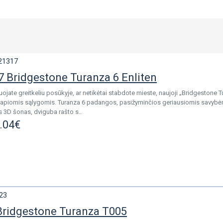
21317
 Bridgestone Turanza 6 Enliten
uojate greitkeliu posūkyje, ar netikėtai stabdote mieste, naujoji „Bridgestone T
 šlapiomis sąlygomis. Turanza 6 padangos, pasižyminčios geriausiomis savybė
s 3D šonas, dviguba rašto s..
.04€
23
Bridgestone Turanza T005