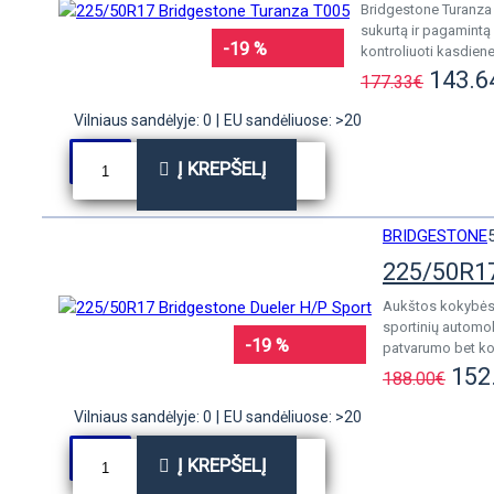
Bridgestone Turanza 
sukurtą ir pagamintą 
-19 %
kontroliuoti kasdienes
143.6
177.33€
Vilniaus sandėlyje: 0
|
EU sandėliuose: >20
Į KREPŠELĮ
BRIDGESTONE
225/50R17
Aukštos kokybės 
sportinių automob
-19 %
patvarumo bet kok
152
188.00€
Vilniaus sandėlyje: 0
|
EU sandėliuose: >20
Į KREPŠELĮ