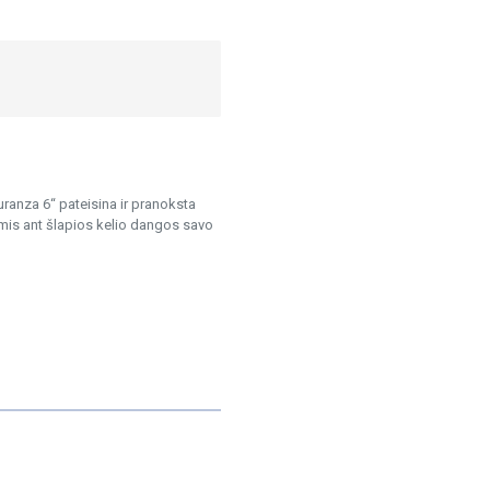
uranza 6“ pateisina ir pranoksta
mis ant šlapios kelio dangos savo