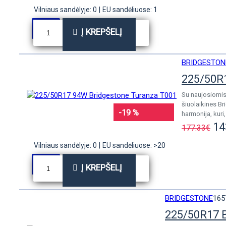
Vilniaus sandėlyje: 0
|
EU sandėliuose: 1
Į KREPŠELĮ
BRIDGESTON
225/50R
Su naujosiomis 
šiuolaikines B
-19 %
harmonija, kuri,
14
177.33€
Vilniaus sandėlyje: 0
|
EU sandėliuose: >20
Į KREPŠELĮ
BRIDGESTONE
165
225/50R17 