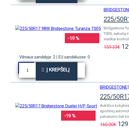
BRIDGESTON
225/50R
Bridgestone Tur
T005, sukurtą i
-19 %
visiškai kontrol
12
159.33€
Vilniaus sandėlyje: 2
|
EU sandėliuose: 0
Į KREPŠELĮ
BRIDGESTONE
225/50R17
Aukštos kokybės 
sportinių automob
-19 %
patvarumo bet kok
129
160.00€