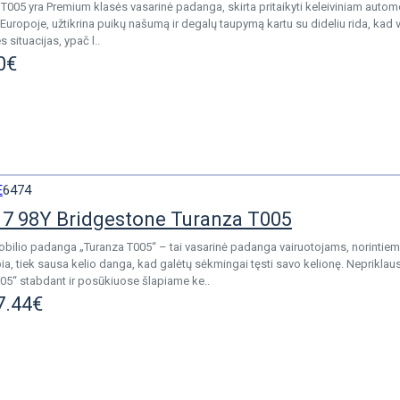
T005 yra Premium klasės vasarinė padanga, skirta pritaikyti keleiviniam autom
Europoje, užtikrina puikų našumą ir degalų taupymą kartu su dideliu rida, kad va
 situacijas, ypač l..
0€
E
6474
7 98Y Bridgestone Turanza T005
bilio padanga „Turanza T005“ – tai vasarinė padanga vairuotojams, norintiems u
lapia, tiek sausa kelio danga, kad galėtų sėkmingai tęsti savo kelionę. Neprik
05“ stabdant ir posūkiuose šlapiame ke..
7.44€