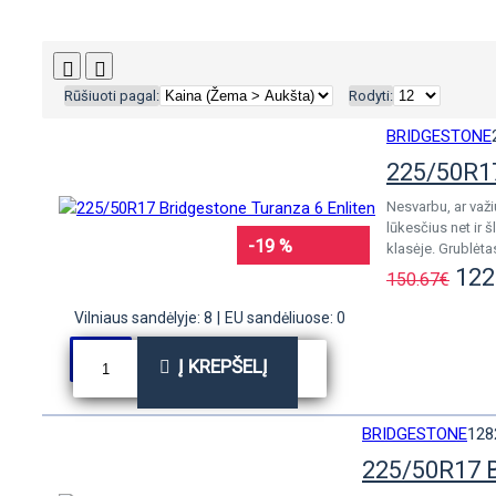
Rūšiuoti pagal:
Rodyti:
BRIDGESTONE
225/50R17
Nesvarbu, ar važi
lūkesčius net ir
-19 %
klasėje. Grublėta
122
150.67€
Vilniaus sandėlyje: 8
|
EU sandėliuose: 0
Į KREPŠELĮ
BRIDGESTONE
128
225/50R17 