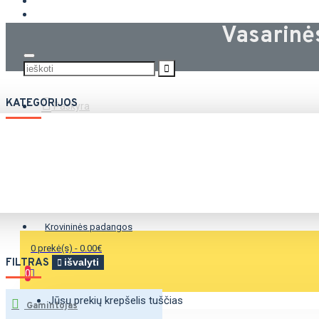
KROVININĖS PADANGOS
Vasarin
KATEGORIJOS
Paskyra
Vasarinės padangos
Žieminės padangos
Universalios padangos
Krovininės padangos
0 prekė(s) - 0.00€
FILTRAS
išvalyti
0
Jūsų prekių krepšelis tuščias
Gamintojas