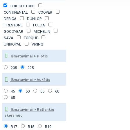
BRIDGESTONE
CONTINENTAL
COOPER
DEBICA
DUNLOP
FIRESTONE
FULDA
GOODYEAR
MICHELIN
SAVA
TORQUE
UNIROYAL
VIKING
Išmatavimai > Plotis
205
225
Išmatavimai > Aukštis
45
50
55
60
65
Išmatavimai > Ratlankio
skersmuo
R17
R18
R19