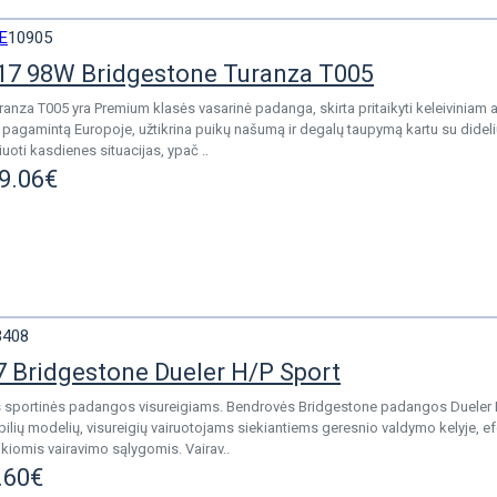
E
10905
17 98W Bridgestone Turanza T005
anza T005 yra Premium klasės vasarinė padanga, skirta pritaikyti keleiviniam 
r pagamintą Europoje, užtikrina puikų našumą ir degalų taupymą kartu su dideliu
iuoti kasdienes situacijas, ypač ..
9.06€
3408
 Bridgestone Dueler H/P Sport
sportinės padangos visureigiams. Bendrovės Bridgestone padangos Dueler H/P
ilių modelių, visureigių vairuotojams siekiantiems geresnio valdymo kelyje, e
iomis vairavimo sąlygomis. Vairav..
.60€