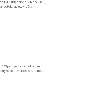
obiliui. Bridgestone Turanza T005,
iruotojai galėtų visiškai
 Sport yra tai ko reikia naujų
fektyvesnės traukos, sukibimo ir