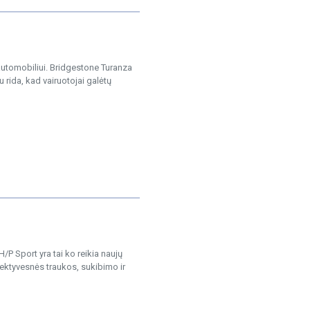
automobiliui. Bridgestone Turanza
 rida, kad vairuotojai galėtų
 Sport yra tai ko reikia naujų
fektyvesnės traukos, sukibimo ir