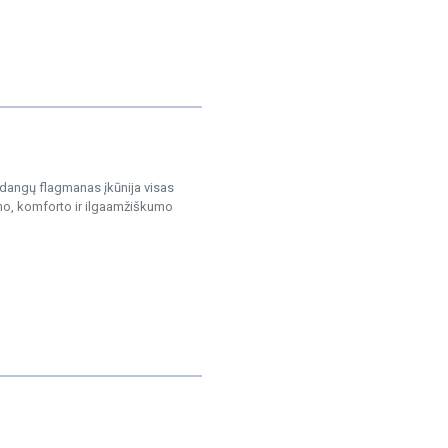
adangų flagmanas įkūnija visas
mo, komforto ir ilgaamžiškumo