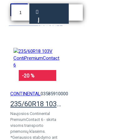
Į
KREPŠELĮ
-20 %
CONTINENTAL
03585910000
235/60R18 103V ContiPremiumContact 6
Naujosios Continental
PremiumContact 6 - skirta
visoms transporto
priemonių klasėms.
*Geriausios stabdymo ant