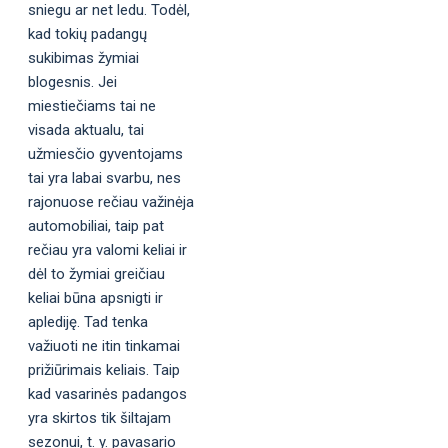
sniegu ar net ledu. Todėl,
kad tokių padangų
sukibimas žymiai
blogesnis. Jei
miestiečiams tai ne
visada aktualu, tai
užmiesčio gyventojams
tai yra labai svarbu, nes
rajonuose rečiau važinėja
automobiliai, taip pat
rečiau yra valomi keliai ir
dėl to žymiai greičiau
keliai būna apsnigti ir
aplediję. Tad tenka
važiuoti ne itin tinkamai
prižiūrimais keliais. Taip
kad vasarinės padangos
yra skirtos tik šiltajam
sezonui, t. y. pavasario