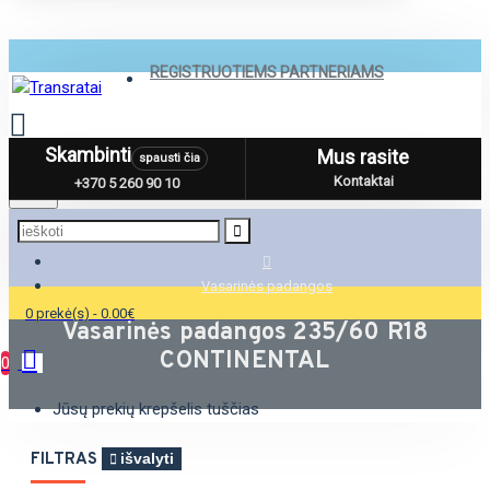
REGISTRUOTIEMS PARTNERIAMS
Skambinti
Mus rasite
spausti čia
Menu
Kontaktai
+370 5 260 90 10
Vasarinės padangos
0 prekė(s) - 0.00€
Vasarinės padangos 235/60 R18
CONTINENTAL
0
Jūsų prekių krepšelis tuščias
FILTRAS
išvalyti