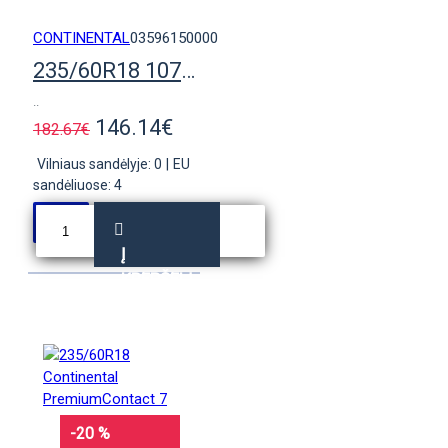
CONTINENTAL
03596150000
235/60R18 107V Continental CrossContact H/T
..
146.14€
182.67€
Vilniaus sandėlyje: 0
|
EU
sandėliuose: 4
Į
KREPŠELĮ
-20 %