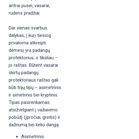
antrai pusei, vasarai,
rudens pradžiai.
Dar vienas svarbus
dalykas, į kurį tiesiog
privaloma atkreipti
dėmesį yra padangų
protektorius, o tiksliau –
jo raštas. Būtent vasarai
skirtų padangų
protektoriaus raštas gali
būti trijų tipų – asimetrinis
ir simetrinis bei kryptinis.
Tipas pasirenkamas
atsižvelgiant į važiavimo
pobūdį (įpročiai, greitis) ir
dažnumą bei kelio dangą.
Asimetrinis