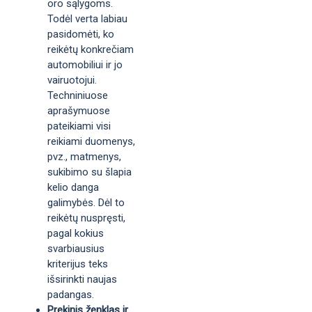
oro sąlygoms.
Todėl verta labiau
pasidomėti, ko
reikėtų konkrečiam
automobiliui ir jo
vairuotojui.
Techniniuose
aprašymuose
pateikiami visi
reikiami duomenys,
pvz., matmenys,
sukibimo su šlapia
kelio danga
galimybės. Dėl to
reikėtų nuspręsti,
pagal kokius
svarbiausius
kriterijus teks
išsirinkti naujas
padangas.
Prekinis ženklas ir