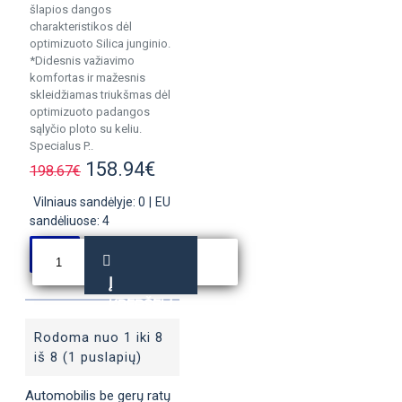
šlapios dangos
charakteristikos dėl
optimizuoto Silica junginio.
*Didesnis važiavimo
komfortas ir mažesnis
skleidžiamas triukšmas dėl
optimizuoto padangos
sąlyčio ploto su keliu.
Specialus P..
158.94€
198.67€
Vilniaus sandėlyje: 0
|
EU
sandėliuose: 4
Į
KREPŠELĮ
Rodoma nuo 1 iki 8
iš 8 (1 puslapių)
Automobilis be gerų ratų