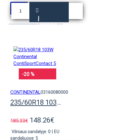
Į
KREPŠELĮ
-20 %
CONTINENTAL
03160080000
235/60R18 103W Continental ContiSportContact 5
..
148.26€
185.33€
Vilniaus sandėlyje: 0
|
EU
sandėliuose: 5