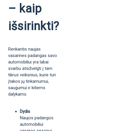
– kaip
išsirinkti?
Renkantis naujas
vasarines padangas savo
automobiliui yra labai
svarbu atsižvelgti į tam
tikrus veiksnius, kurie turi
įtakos jų tinkamumui,
saugumui ir kitiems
dalykams.
Dydis
Naujos padangos
automobiliui
vasaros sezonui