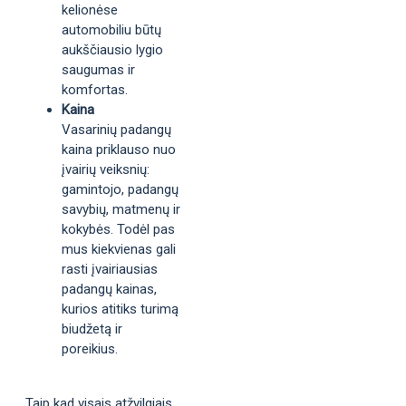
kelionėse
automobiliu būtų
aukščiausio lygio
saugumas ir
komfortas.
Kaina
Vasarinių padangų
kaina priklauso nuo
įvairių veiksnių:
gamintojo, padangų
savybių, matmenų ir
kokybės. Todėl pas
mus kiekvienas gali
rasti įvairiausias
padangų kainas,
kurios atitiks turimą
biudžetą ir
poreikius.
Taip kad visais atžvilgiais