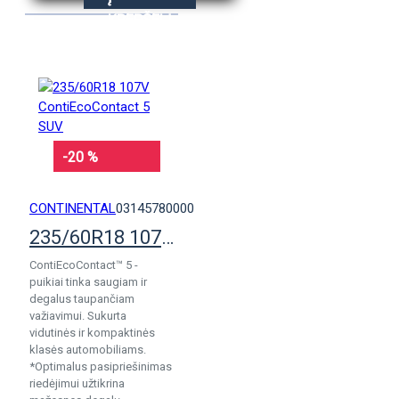
KREPŠELĮ
-20 %
CONTINENTAL
03145780000
235/60R18 107V ContiEcoContact 5 SUV
ContiEcoContact™ 5 -
puikiai tinka saugiam ir
degalus taupančiam
važiavimui. Sukurta
vidutinės ir kompaktinės
klasės automobiliams.
*Optimalus pasipriešinimas
riedėjimui užtikrina