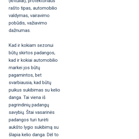
(krituliai), protektoriaus
rašto tipas, automobilio
valdymas, vairavimo
pobūdis, važiavimo
dažnumas.
Kad ir kokiam sezonui
būtų skirtos padangos,
kad ir kokiai automobilio
markei jos būtų
pagamintos, bet
svarbiausia, kad būtų
puikus sukibimas su kelio
danga. Tai viena iš
pagrindinių padangų
savybių. Štai vasarinės
padangos turi turėti
aukšto lygio sukibimą su
šlapia kelio danga. Dėl to