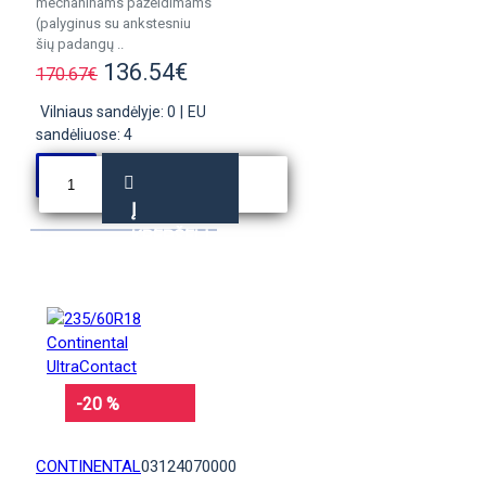
mechaninams pažeidimams
(palyginus su ankstesniu
šių padangų ..
136.54€
170.67€
Vilniaus sandėlyje: 0
|
EU
sandėliuose: 4
Į
KREPŠELĮ
-20 %
CONTINENTAL
03124070000