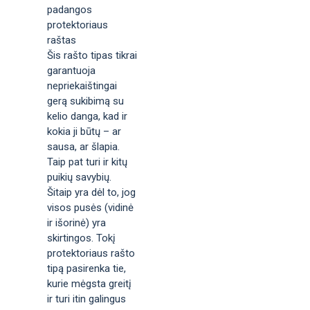
padangos
protektoriaus
raštas
Šis rašto tipas tikrai
garantuoja
nepriekaištingai
gerą sukibimą su
kelio danga, kad ir
kokia ji būtų – ar
sausa, ar šlapia.
Taip pat turi ir kitų
puikių savybių.
Šitaip yra dėl to, jog
visos pusės (vidinė
ir išorinė) yra
skirtingos. Tokį
protektoriaus rašto
tipą pasirenka tie,
kurie mėgsta greitį
ir turi itin galingus