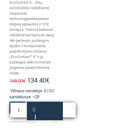
EcoContact 6 - Jūsų
automobiliui suteikiame
naujausias
technologijasMažesnės
degalų sąnaudos ir CO2
emisijos: Tolimos kelionės
nebūtinai turi kainuoti daug:
dėl geriausio padangos
dydžio ir komponentų
pasiskirstymo balanso
„EcoContact™ 6“ ir jų
pažangus silikos mišinys
pagerina pasipriešinimą
riedėj..
134.40€
168.00€
Vilniaus sandėlyje: 0
|
EU
sandėliuose: >20
Į
KREPŠELĮ