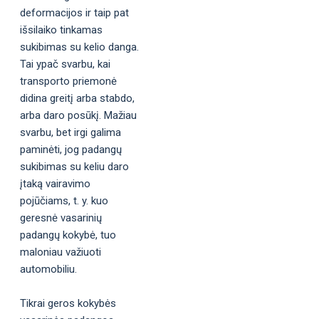
deformacijos ir taip pat
išsilaiko tinkamas
sukibimas su kelio danga.
Tai ypač svarbu, kai
transporto priemonė
didina greitį arba stabdo,
arba daro posūkį. Mažiau
svarbu, bet irgi galima
paminėti, jog padangų
sukibimas su keliu daro
įtaką vairavimo
pojūčiams, t. y. kuo
geresnė vasarinių
padangų kokybė, tuo
maloniau važiuoti
automobiliu.
Tikrai geros kokybės