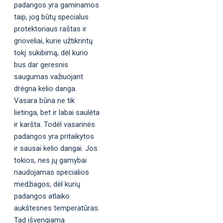
padangos yra gaminamos
taip, jog būtų specialus
protektoriaus raštas ir
grioveliai, kurie užtikrintų
tokį sukibimą, dėl kurio
bus dar geresnis
saugumas važiuojant
drėgna kelio danga.
Vasara būna ne tik
lietinga, bet ir labai saulėta
ir karšta. Todėl vasarinės
padangos yra pritaikytos
ir sausai kelio dangai. Jos
tokios, nes jų gamybai
naudojamas specialios
medžiagos, dėl kurių
padangos atlaiko
aukštesnes temperatūras.
Tad išvengiama