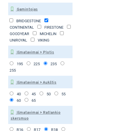
Gamintojas
BRIDGESTONE
CONTINENTAL
FIRESTONE
GOODYEAR
MICHELIN
UNIROYAL
VIKING
Išmatavimai > Plotis
195
225
235
255
Išmatavimai > Aukštis
40
45
50
55
60
65
Išmatavimai > Ratlankio
skersmuo
R16
R17
R18