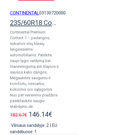
CONTINENTAL
03130720000
235/60R18 Continental PremiumContact 7
Continental Premium
Contact 7 – padangos,
sukurtos visų klasių
lengviesiems
automobiliams. Patirkite
naujo lygio valdymą bei
manevringumą ant šlapios ir
sausos kelio dangos.
Mėgaukitės saugumu ir
komfortu, nesvarbu,
kokiomis oro sąlygomis.
Nuo pat vairavimo pradžios
pasikliaukite saugiu
stabdymu dė..
146.14€
182.67€
Vilniaus sandėlyje: 2
|
EU
sandėliuose: 1