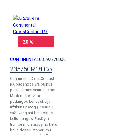
-20 %
CONTINENTAL
03592720000
235/60R18 Continental CrossContact RX
Continental CrossContact
RX padangos yra puikus
pasirinkimas visureigiams.
Moderni bei tvirta
padangos konstrukcija
užtikrina patogų ir saugų
važiavimą ant bet kokios
kelio dangos. Pasižymi
trumpesniu stabdymo keliu
bei didesniu atsparumu