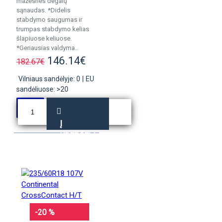
mažesnes degalų
sąnaudas. *Didelis
stabdymo saugumas ir
trumpas stabdymo kelias
šlapiuose keliuose.
*Geriausias valdyma..
146.14€
182.67€
Vilniaus sandėlyje: 0
|
EU
sandėliuose: >20
Į
KREPŠELĮ
-20 %