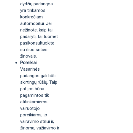
dydžių padangos
yra tinkamos
konkrečiam
automobiliui. Jei
nežinote, kaip tai
padaryti, tai tuomet
pasikonsultuokite
su šios srities
žinovais.
Poreikiai
Vasarinės
padangos gali būti
skirtingų rūšių. Taip
pat jos būna
pagamintos tik
atitinkamiems
vairuotojo
poreikiams, jo
vairavimo stiliui ir,
žinoma, važiavimo ir