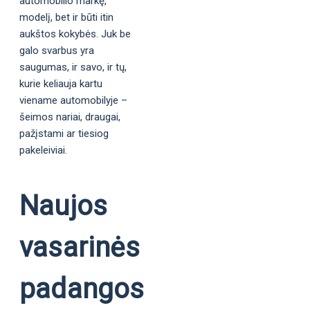
automobilio markę,
modelį, bet ir būti itin
aukštos kokybės. Juk be
galo svarbus yra
saugumas, ir savo, ir tų,
kurie keliauja kartu
viename automobilyje –
šeimos nariai, draugai,
pažįstami ar tiesiog
pakeleiviai.
Naujos
vasarinės
padangos