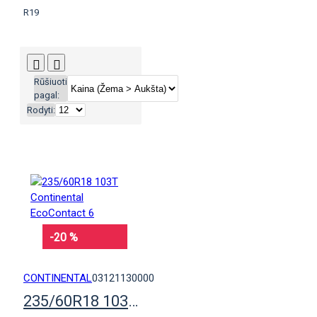
R19
Rūšiuoti
pagal:
Rodyti:
-20 %
CONTINENTAL
03121130000
235/60R18 103T Continental EcoContact 6