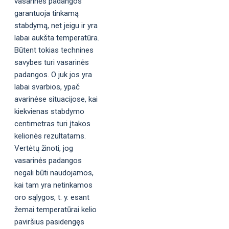
vasarinės padangos
garantuoja tinkamą
stabdymą, net jeigu ir yra
labai aukšta temperatūra.
Būtent tokias technines
savybes turi vasarinės
padangos. O juk jos yra
labai svarbios, ypač
avarinėse situacijose, kai
kiekvienas stabdymo
centimetras turi įtakos
kelionės rezultatams.
Vertėtų žinoti, jog
vasarinės padangos
negali būti naudojamos,
kai tam yra netinkamos
oro sąlygos, t. y. esant
žemai temperatūrai kelio
paviršius pasidengęs