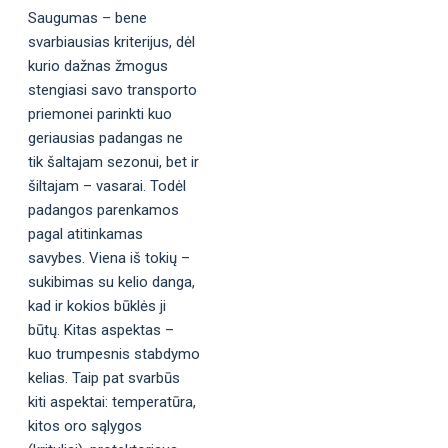
Saugumas – bene
svarbiausias kriterijus, dėl
kurio dažnas žmogus
stengiasi savo transporto
priemonei parinkti kuo
geriausias padangas ne
tik šaltajam sezonui, bet ir
šiltajam – vasarai. Todėl
padangos parenkamos
pagal atitinkamas
savybes. Viena iš tokių –
sukibimas su kelio danga,
kad ir kokios būklės ji
būtų. Kitas aspektas –
kuo trumpesnis stabdymo
kelias. Taip pat svarbūs
kiti aspektai: temperatūra,
kitos oro sąlygos