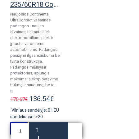
235/60R18 Continental UltraContact
Naujosios Continental
UltraContact vasarinės
padangos - naujas
dizainas, tinkantis tiek
elektromobiliams, tiek ir
įprastai varomiems
automobiliams. Padangos
pasižymi ilgaamžiškumu bei
tvirta konstrukcija.
Padangos mišinys ir
protektorius, apjungia
maksimalią eksploatavimo
trukmę ir saugumą, be to,
g..
136.54€
170.67€
Vilniaus sandėlyje: 0
|
EU
sandėliuose: >20
Į