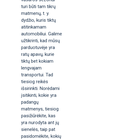
turi būti tam tikrų
matmenų, t. y.
dydžio, kuris tiktų
atitinkamam
automobiliui. Galime
užtikrinti, kad mūsų
parduotuvėje yra
ratų apavų, kurie
tiktų bet kokiam
lengvajam
transportui. Tad
tiesiog reikės
išsirinkti. Norėdami
įsitikinti, kokie yra
padangų
matmenys, tiesiog
pasižiūrėkite, kas
yra nurodyta ant jų
sienelės, taip pat
pasidomėkite, kokių