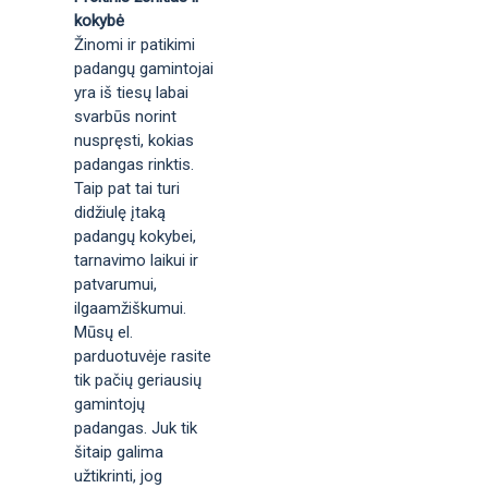
kokybė
Žinomi ir patikimi
padangų gamintojai
yra iš tiesų labai
svarbūs norint
nuspręsti, kokias
padangas rinktis.
Taip pat tai turi
didžiulę įtaką
padangų kokybei,
tarnavimo laikui ir
patvarumui,
ilgaamžiškumui.
Mūsų el.
parduotuvėje rasite
tik pačių geriausių
gamintojų
padangas. Juk tik
šitaip galima
užtikrinti, jog