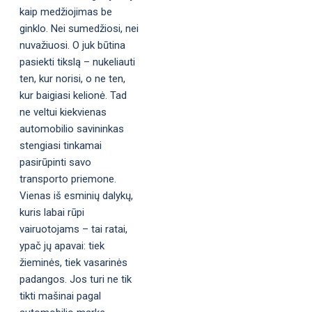
kaip medžiojimas be
ginklo. Nei sumedžiosi, nei
nuvažiuosi. O juk būtina
pasiekti tikslą – nukeliauti
ten, kur norisi, o ne ten,
kur baigiasi kelionė. Tad
ne veltui kiekvienas
automobilio savininkas
stengiasi tinkamai
pasirūpinti savo
transporto priemone.
Vienas iš esminių dalykų,
kuris labai rūpi
vairuotojams – tai ratai,
ypač jų apavai: tiek
žieminės, tiek vasarinės
padangos. Jos turi ne tik
tikti mašinai pagal