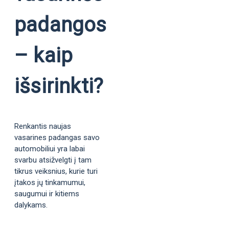
padangos
– kaip
išsirinkti?
Renkantis naujas
vasarines padangas savo
automobiliui yra labai
svarbu atsižvelgti į tam
tikrus veiksnius, kurie turi
įtakos jų tinkamumui,
saugumui ir kitiems
dalykams.