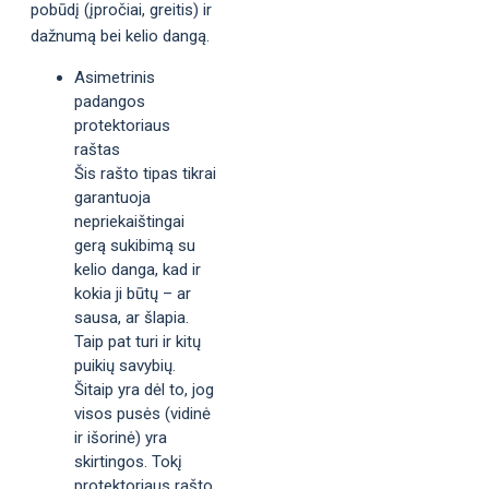
pobūdį (įpročiai, greitis) ir
dažnumą bei kelio dangą.
Asimetrinis
padangos
protektoriaus
raštas
Šis rašto tipas tikrai
garantuoja
nepriekaištingai
gerą sukibimą su
kelio danga, kad ir
kokia ji būtų – ar
sausa, ar šlapia.
Taip pat turi ir kitų
puikių savybių.
Šitaip yra dėl to, jog
visos pusės (vidinė
ir išorinė) yra
skirtingos. Tokį
protektoriaus rašto