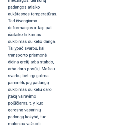
medžiagos, dėl kurių
padangos atlaiko
aukštesnes temperatūras.
Tad išvengiama
deformacijos ir taip pat
išsilaiko tinkamas
sukibimas su kelio danga.
Tai ypač svarbu, kai
transporto priemonė
didina greitį arba stabdo,
arba daro posūkį. Mažiau
svarbu, bet irgi galima
paminėti, jog padangų
sukibimas su keliu daro
įtaką vairavimo
pojūčiams, t. y. kuo
geresnė vasarinių
padangų kokybė, tuo
maloniau važiuoti