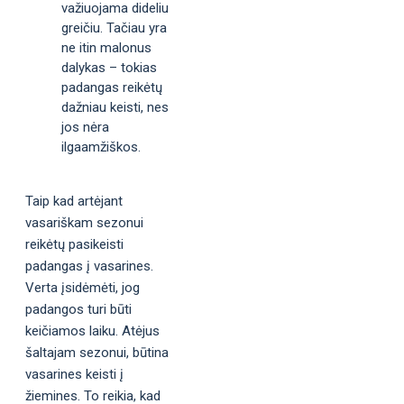
važiuojama dideliu
greičiu. Tačiau yra
ne itin malonus
dalykas – tokias
padangas reikėtų
dažniau keisti, nes
jos nėra
ilgaamžiškos.
Taip kad artėjant
vasariškam sezonui
reikėtų pasikeisti
padangas į vasarines.
Verta įsidėmėti, jog
padangos turi būti
keičiamos laiku. Atėjus
šaltajam sezonui, būtina
vasarines keisti į
žiemines. To reikia, kad