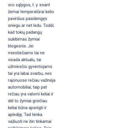
oro sąlygos, t. y. esant
žemai temperatūrai kelio
paviršius pasidengęs
sniegu ar net ledu. Todėl,
kad tokių padangų
sukibimas žymiai
blogesnis. Jei
miestiečiams tai ne
visada aktualu, tai
užmiesčio gyventojams
tai yra labai svarbu, nes
rajonuose rečiau važinėja
automobiliai, taip pat
rečiau yra valomi keliai ir
dėl to žymiai greičiau
keliai būna apsnigti ir
aplediję. Tad tenka
važiuoti ne itin tinkamai