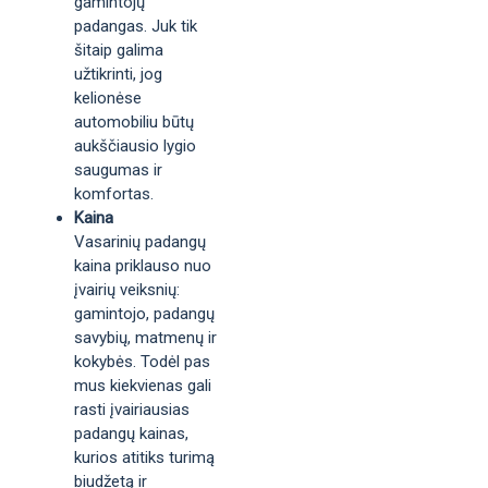
gamintojų
padangas. Juk tik
šitaip galima
užtikrinti, jog
kelionėse
automobiliu būtų
aukščiausio lygio
saugumas ir
komfortas.
Kaina
Vasarinių padangų
kaina priklauso nuo
įvairių veiksnių:
gamintojo, padangų
savybių, matmenų ir
kokybės. Todėl pas
mus kiekvienas gali
rasti įvairiausias
padangų kainas,
kurios atitiks turimą
biudžetą ir