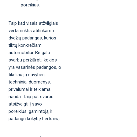
poreikius.
Taip kad visais atžvilgiais
verta rinktis atitinkamų
dydžių padangas, kurios
tiktų konkrečiam
automobiliui. Be galo
svarbu peržiūrėti, kokios
yra vasarinės padangos, o
tiksliau jų savybės,
techniniai duomenys,
privalumai ir teikiama
nauda. Taip pat svarbu
atsižvelgti į savo
poreikius, gamintoją ir
padangų kokybę bei kainą.