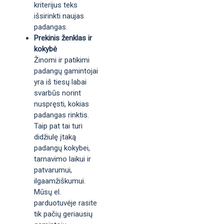
kriterijus teks
išsirinkti naujas
padangas.
Prekinis ženklas ir
kokybė
Žinomi ir patikimi
padangų gamintojai
yra iš tiesų labai
svarbūs norint
nuspręsti, kokias
padangas rinktis.
Taip pat tai turi
didžiulę įtaką
padangų kokybei,
tarnavimo laikui ir
patvarumui,
ilgaamžiškumui.
Mūsų el.
parduotuvėje rasite
tik pačių geriausių