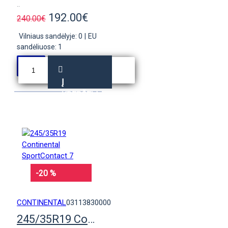
..
192.00€
240.00€
Vilniaus sandėlyje: 0
|
EU
sandėliuose: 1
Į
KREPŠELĮ
-20 %
CONTINENTAL
03113830000
245/35R19 Continental SportContact 7