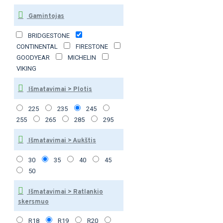
Gamintojas
BRIDGESTONE
CONTINENTAL
FIRESTONE
GOODYEAR
MICHELIN
VIKING
Išmatavimai > Plotis
225
235
245
255
265
285
295
Išmatavimai > Aukštis
30
35
40
45
50
Išmatavimai > Ratlankio
skersmuo
R18
R19
R20