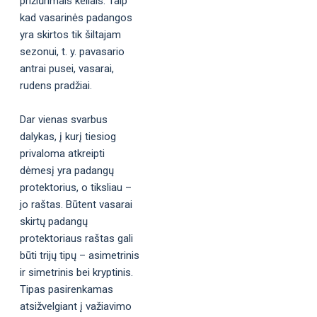
prižiūrimais keliais. Taip
kad vasarinės padangos
yra skirtos tik šiltajam
sezonui, t. y. pavasario
antrai pusei, vasarai,
rudens pradžiai.
Dar vienas svarbus
dalykas, į kurį tiesiog
privaloma atkreipti
dėmesį yra padangų
protektorius, o tiksliau –
jo raštas. Būtent vasarai
skirtų padangų
protektoriaus raštas gali
būti trijų tipų – asimetrinis
ir simetrinis bei kryptinis.
Tipas pasirenkamas
atsižvelgiant į važiavimo