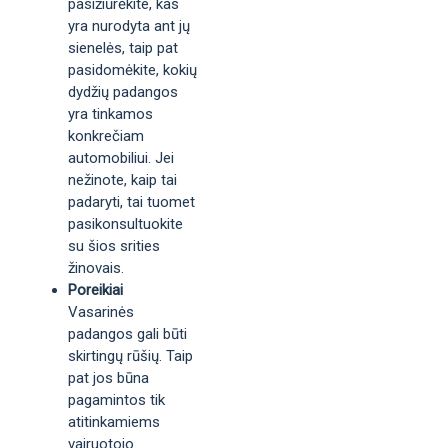
pasižiūrėkite, kas
yra nurodyta ant jų
sienelės, taip pat
pasidomėkite, kokių
dydžių padangos
yra tinkamos
konkrečiam
automobiliui. Jei
nežinote, kaip tai
padaryti, tai tuomet
pasikonsultuokite
su šios srities
žinovais.
Poreikiai
Vasarinės
padangos gali būti
skirtingų rūšių. Taip
pat jos būna
pagamintos tik
atitinkamiems
vairuotojo