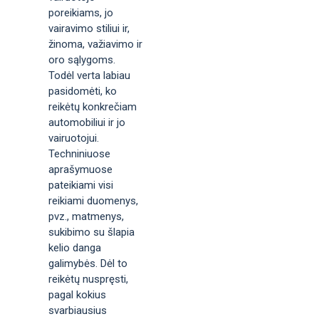
poreikiams, jo
vairavimo stiliui ir,
žinoma, važiavimo ir
oro sąlygoms.
Todėl verta labiau
pasidomėti, ko
reikėtų konkrečiam
automobiliui ir jo
vairuotojui.
Techniniuose
aprašymuose
pateikiami visi
reikiami duomenys,
pvz., matmenys,
sukibimo su šlapia
kelio danga
galimybės. Dėl to
reikėtų nuspręsti,
pagal kokius
svarbiausius