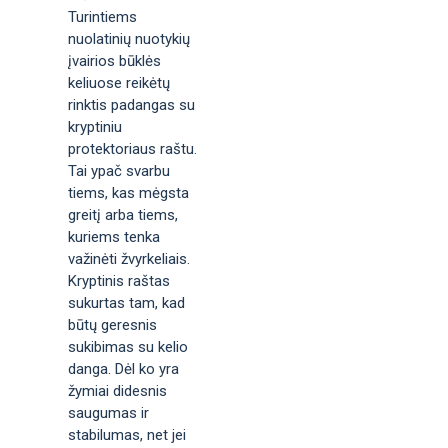
Turintiems
nuolatinių nuotykių
įvairios būklės
keliuose reikėtų
rinktis padangas su
kryptiniu
protektoriaus raštu.
Tai ypač svarbu
tiems, kas mėgsta
greitį arba tiems,
kuriems tenka
važinėti žvyrkeliais.
Kryptinis raštas
sukurtas tam, kad
būtų geresnis
sukibimas su kelio
danga. Dėl ko yra
žymiai didesnis
saugumas ir
stabilumas, net jei