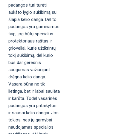
padangos turi turėti
aukšto lygio sukibimą su
šlapia kelio danga. Dėl to
padangos yra gaminamos
taip, jog būtų specialus
protektoriaus raštas ir
grioveliai, kurie užtikrintų
tokį sukibimą, dėl kurio
bus dar geresnis
saugumas važiuojant
drėgna kelio danga.
Vasara būna ne tik
lietinga, bet ir labai saulėta
ir karšta. Todėl vasarinės
padangos yra pritaikytos
ir sausai kelio dangai. Jos
tokios, nes jų gamybai
naudojamas specialios