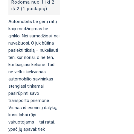
Rodoma nuo 1 iki 2
iš 2 (1 puslapių)
Automobilis be gerų ratų
kaip medžiojimas be
ginklo. Nei sumedžiosi, nei
nuvažiuosi. O juk būtina
pasiekti tikslą – nukeliauti
ten, kur norisi, o ne ten,
kur baigiasi kelionė. Tad
ne veltui kiekvienas
automobilio savininkas
stengiasi tinkamai
pasirūpinti savo
transporto priemone.
Vienas iš esminių dalykų,
kuris labai rūpi
vairuotojams – tai ratai,
ypač jų apavai: tiek