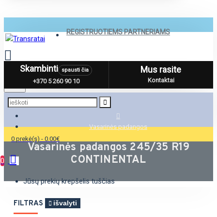
REGISTRUOTIEMS PARTNERIAMS
Skambinti
Mus rasite
spausti čia
Menu
Kontaktai
+370 5 260 90 10
Vasarinės padangos
0 prekė(s) - 0.00€
Vasarinės padangos 245/35 R19
CONTINENTAL
0
Jūsų prekių krepšelis tuščias
FILTRAS
išvalyti