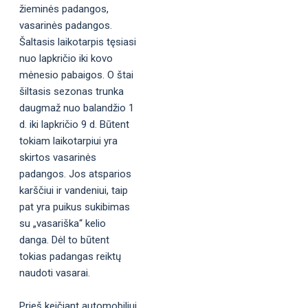
žieminės padangos,
vasarinės padangos.
Šaltasis laikotarpis tęsiasi
nuo lapkričio iki kovo
mėnesio pabaigos. O štai
šiltasis sezonas trunka
daugmaž nuo balandžio 1
d. iki lapkričio 9 d. Būtent
tokiam laikotarpiui yra
skirtos vasarinės
padangos. Jos atsparios
karščiui ir vandeniui, taip
pat yra puikus sukibimas
su „vasariška“ kelio
danga. Dėl to būtent
tokias padangas reiktų
naudoti vasarai.
Prieš keičiant automobiliui