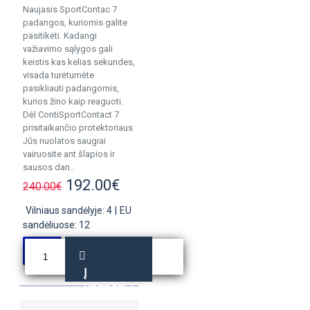
Naujasis SportContac 7
padangos, kuriomis galite
pasitikėti. Kadangi
važiavimo sąlygos gali
keistis kas kelias sekundes,
visada turėtumėte
pasikliauti padangomis,
kurios žino kaip reaguoti.
Dėl ContiSportContact 7
prisitaikančio protektoriaus
Jūs nuolatos saugiai
vairuosite ant šlapios ir
sausos dan..
192.00€
240.00€
Vilniaus sandėlyje: 4
|
EU
sandėliuose: 12
Į
KREPŠELĮ