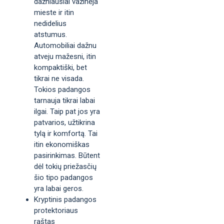
dažniausiai važinėja
mieste ir itin
nedidelius
atstumus.
Automobiliai dažnu
atveju mažesni, itin
kompaktiški, bet
tikrai ne visada.
Tokios padangos
tarnauja tikrai labai
ilgai. Taip pat jos yra
patvarios, užtikrina
tylą ir komfortą. Tai
itin ekonomiškas
pasirinkimas. Būtent
dėl tokių priežasčių
šio tipo padangos
yra labai geros.
Kryptinis padangos
protektoriaus
raštas