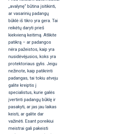
„avalynę“ būtina įsitikinti,
ar vasarinių padangų
būklė iš tikro yra gera. Tai
reikėtų daryti prieš
kiekvieną keitimą. Atlikite
patikrą – ar padangos
nėra pažeistos, kaip yra
nusidėvėjusios, koks yra
protektoriaus gylis. Jeigu
nežinote, kaip patikrinti
padangas, tai tokiu atveju
galite kreiptis į
specialistus, kurie galės
įvertinti padangų būklę ir
pasakyti, ar jas jau laikas
keisti, ar galite dar
važinėti. Esant poreikiui
meistrai gali pakeisti