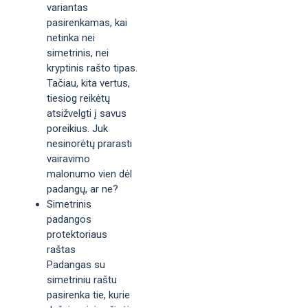
variantas
pasirenkamas, kai
netinka nei
simetrinis, nei
kryptinis rašto tipas.
Tačiau, kita vertus,
tiesiog reikėtų
atsižvelgti į savus
poreikius. Juk
nesinorėtų prarasti
vairavimo
malonumo vien dėl
padangų, ar ne?
Simetrinis
padangos
protektoriaus
raštas
Padangas su
simetriniu raštu
pasirenka tie, kurie