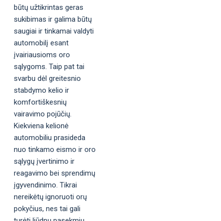
būtų užtikrintas geras
sukibimas ir galima būtų
saugiai ir tinkamai valdyti
automobilį esant
įvairiausioms oro
sąlygoms. Taip pat tai
svarbu dėl greitesnio
stabdymo kelio ir
komfortiškesnių
vairavimo pojūčių.
Kiekviena kelionė
automobiliu prasideda
nuo tinkamo eismo ir oro
sąlygų įvertinimo ir
reagavimo bei sprendimų
įgyvendinimo. Tikrai
nereikėtų ignoruoti orų
pokyčius, nes tai gali
turėti liūdnų pasekmių.