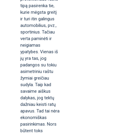
tipą pasirenka tie,
kurie mėgsta greitį
ir turi itin galingus
automobilius, pvz.,
sportinius. Tačiau
verta paminėti ir
neigiamas
ypatybes. Vienas iš
jų yra tas, jog
padangos su tokiu
asimetriniu raštu
žymiai greičiau
sudyla. Taip kad
savaime aiškus
dalykas, jog tektų
dažniau keisti ratų
apavus. Tad tai nėra
ekonomiškas
pasirinkimas. Nors
būtent toks