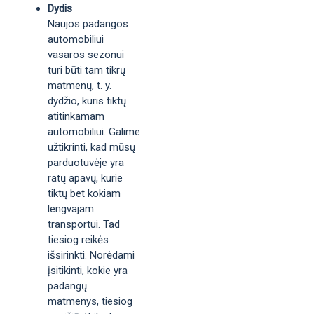
Dydis
Naujos padangos
automobiliui
vasaros sezonui
turi būti tam tikrų
matmenų, t. y.
dydžio, kuris tiktų
atitinkamam
automobiliui. Galime
užtikrinti, kad mūsų
parduotuvėje yra
ratų apavų, kurie
tiktų bet kokiam
lengvajam
transportui. Tad
tiesiog reikės
išsirinkti. Norėdami
įsitikinti, kokie yra
padangų
matmenys, tiesiog