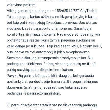
vairavimo patirtimi.
Viking gamintojo padangos – 155/65R14 75T CityTech II.
Tai padangos, kurios užtikrina ne tik gerą kokybę ir kainą,
bet taip pat ir vairuotojų lūkesčius, poreikius. Jos skirtos
vidutinės klasės transporto priemonėms. Garantuoja
komfortą ir itin mažą triukšmą. Padangos šonuose irgi yra
protektoriaus raštas, kuris žymiai pagerina sukibimą su
kelio danga posūkiuose. Taip kad esant lietui, šlapiam keliui,
bus lengva valdyti automobilį ir jokio akvaplanavimo.
Savaime aišku, jog ir trumpesnis stabdymo kelias. Šių
padangų pasirinkimas iš tiesų vienas geriausių ne tik dėl
puikių savybių, bet ir dėl priimtinos kainos.
Pavyzdžių galima būtų pateikti ir daugiau, bet geriausia
apsilankyti el. parduotuvėje transratai.lt ir pagal reikiamus
duomenis (matmenis) susirasti sau tinkamiausias
padangas iš pasirinkto gamintojo.
El. parduotuvėje transratai.lt yra ne tik vasarinių padangų