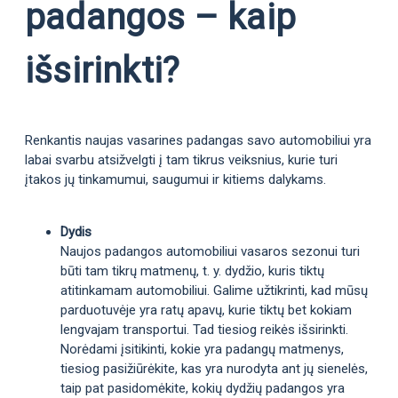
padangos – kaip
išsirinkti?
Renkantis naujas vasarines padangas savo automobiliui yra
labai svarbu atsižvelgti į tam tikrus veiksnius, kurie turi
įtakos jų tinkamumui, saugumui ir kitiems dalykams.
Dydis
Naujos padangos automobiliui vasaros sezonui turi
būti tam tikrų matmenų, t. y. dydžio, kuris tiktų
atitinkamam automobiliui. Galime užtikrinti, kad mūsų
parduotuvėje yra ratų apavų, kurie tiktų bet kokiam
lengvajam transportui. Tad tiesiog reikės išsirinkti.
Norėdami įsitikinti, kokie yra padangų matmenys,
tiesiog pasižiūrėkite, kas yra nurodyta ant jų sienelės,
taip pat pasidomėkite, kokių dydžių padangos yra