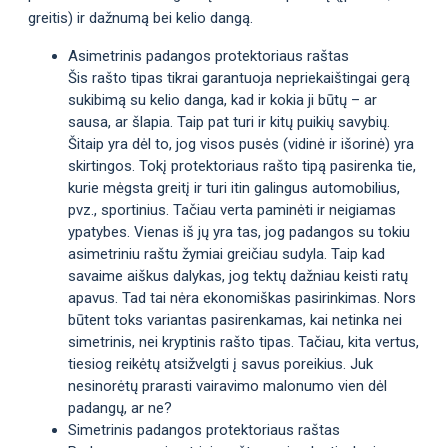
greitis) ir dažnumą bei kelio dangą.
Asimetrinis padangos protektoriaus raštas
Šis rašto tipas tikrai garantuoja nepriekaištingai gerą
sukibimą su kelio danga, kad ir kokia ji būtų – ar
sausa, ar šlapia. Taip pat turi ir kitų puikių savybių.
Šitaip yra dėl to, jog visos pusės (vidinė ir išorinė) yra
skirtingos. Tokį protektoriaus rašto tipą pasirenka tie,
kurie mėgsta greitį ir turi itin galingus automobilius,
pvz., sportinius. Tačiau verta paminėti ir neigiamas
ypatybes. Vienas iš jų yra tas, jog padangos su tokiu
asimetriniu raštu žymiai greičiau sudyla. Taip kad
savaime aiškus dalykas, jog tektų dažniau keisti ratų
apavus. Tad tai nėra ekonomiškas pasirinkimas. Nors
būtent toks variantas pasirenkamas, kai netinka nei
simetrinis, nei kryptinis rašto tipas. Tačiau, kita vertus,
tiesiog reikėtų atsižvelgti į savus poreikius. Juk
nesinorėtų prarasti vairavimo malonumo vien dėl
padangų, ar ne?
Simetrinis padangos protektoriaus raštas