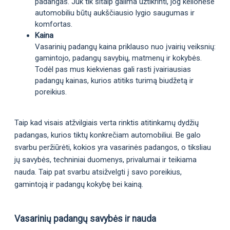
padangas. Juk tik šitaip galima užtikrinti, jog kelionėse
automobiliu būtų aukščiausio lygio saugumas ir
komfortas.
Kaina
Vasarinių padangų kaina priklauso nuo įvairių veiksnių:
gamintojo, padangų savybių, matmenų ir kokybės.
Todėl pas mus kiekvienas gali rasti įvairiausias
padangų kainas, kurios atitiks turimą biudžetą ir
poreikius.
Taip kad visais atžvilgiais verta rinktis atitinkamų dydžių
padangas, kurios tiktų konkrečiam automobiliui. Be galo
svarbu peržiūrėti, kokios yra vasarinės padangos, o tiksliau
jų savybės, techniniai duomenys, privalumai ir teikiama
nauda. Taip pat svarbu atsižvelgti į savo poreikius,
gamintoją ir padangų kokybę bei kainą.
Vasarinių padangų savybės ir nauda