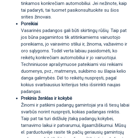
tinkamos konkrečiam automobiliui. Jei nežinote, kaip
tai padaryti, tai tuomet pasikonsultuokite su šios
srities žinovais.
Poreikiai
Vasarinės padangos gali būti skirtingų rūšių. Taip pat
jos būna pagamintos tik atitinkamiems vairuotojo
poreikiams, jo vairavimo stiliui ir, žinoma, važiavimo ir
oro sąlygoms. Todėl verta labiau pasidomėti, ko
reikėtų konkrečiam automobiliui ir jo vairuotojui.
Techniniuose aprašymuose pateikiami visi reikiami
duomenys, pvz., matmenys, sukibimo su šlapia kelio
danga galimybės. Dėl to reikėtų nuspręsti, pagal
kokius svarbiausius kriterijus teks išsirinkti naujas
padangas.
Prekinis ženklas ir kokybė
Žinomi ir patikimi padangų gamintojai yra iš tiesų labai
svarbūs norint nuspręsti, kokias padangas rinktis.
Taip pat tai turi didžiulę įtaką padangų kokybei,
tarnavimo laikui ir patvarumui, ilgaamžiškumui. Mūsų
el. parduotuvėje rasite tik pačių geriausių gamintojų