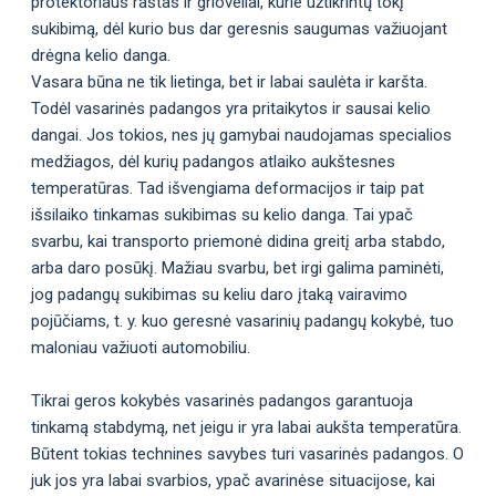
protektoriaus raštas ir grioveliai, kurie užtikrintų tokį
sukibimą, dėl kurio bus dar geresnis saugumas važiuojant
drėgna kelio danga.
Vasara būna ne tik lietinga, bet ir labai saulėta ir karšta.
Todėl vasarinės padangos yra pritaikytos ir sausai kelio
dangai. Jos tokios, nes jų gamybai naudojamas specialios
medžiagos, dėl kurių padangos atlaiko aukštesnes
temperatūras. Tad išvengiama deformacijos ir taip pat
išsilaiko tinkamas sukibimas su kelio danga. Tai ypač
svarbu, kai transporto priemonė didina greitį arba stabdo,
arba daro posūkį. Mažiau svarbu, bet irgi galima paminėti,
jog padangų sukibimas su keliu daro įtaką vairavimo
pojūčiams, t. y. kuo geresnė vasarinių padangų kokybė, tuo
maloniau važiuoti automobiliu.
Tikrai geros kokybės vasarinės padangos garantuoja
tinkamą stabdymą, net jeigu ir yra labai aukšta temperatūra.
Būtent tokias technines savybes turi vasarinės padangos. O
juk jos yra labai svarbios, ypač avarinėse situacijose, kai