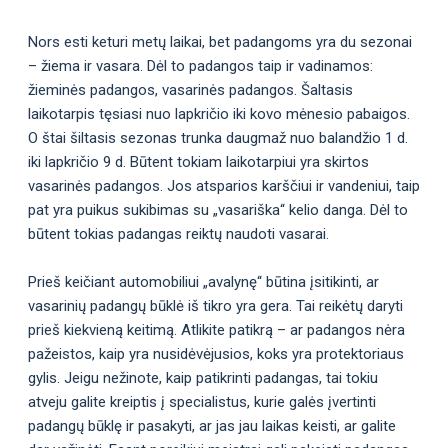
Nors esti keturi metų laikai, bet padangoms yra du sezonai
– žiema ir vasara. Dėl to padangos taip ir vadinamos:
žieminės padangos, vasarinės padangos. Šaltasis
laikotarpis tęsiasi nuo lapkričio iki kovo mėnesio pabaigos.
O štai šiltasis sezonas trunka daugmaž nuo balandžio 1 d.
iki lapkričio 9 d. Būtent tokiam laikotarpiui yra skirtos
vasarinės padangos. Jos atsparios karščiui ir vandeniui, taip
pat yra puikus sukibimas su „vasariška“ kelio danga. Dėl to
būtent tokias padangas reiktų naudoti vasarai.
Prieš keičiant automobiliui „avalynę“ būtina įsitikinti, ar
vasarinių padangų būklė iš tikro yra gera. Tai reikėtų daryti
prieš kiekvieną keitimą. Atlikite patikrą – ar padangos nėra
pažeistos, kaip yra nusidėvėjusios, koks yra protektoriaus
gylis. Jeigu nežinote, kaip patikrinti padangas, tai tokiu
atveju galite kreiptis į specialistus, kurie galės įvertinti
padangų būklę ir pasakyti, ar jas jau laikas keisti, ar galite