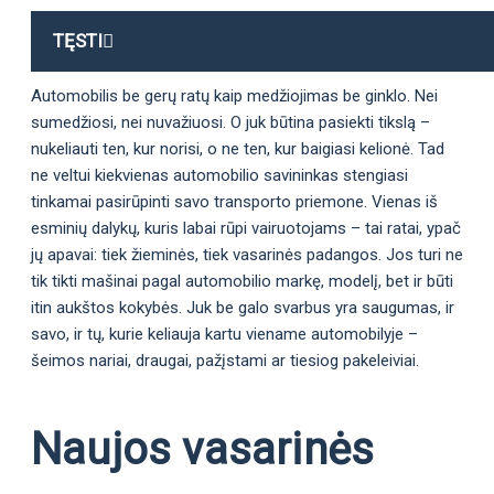
TĘSTI
Automobilis be gerų ratų kaip medžiojimas be ginklo. Nei
sumedžiosi, nei nuvažiuosi. O juk būtina pasiekti tikslą –
nukeliauti ten, kur norisi, o ne ten, kur baigiasi kelionė. Tad
ne veltui kiekvienas automobilio savininkas stengiasi
tinkamai pasirūpinti savo transporto priemone. Vienas iš
esminių dalykų, kuris labai rūpi vairuotojams – tai ratai, ypač
jų apavai: tiek žieminės, tiek vasarinės padangos. Jos turi ne
tik tikti mašinai pagal automobilio markę, modelį, bet ir būti
itin aukštos kokybės. Juk be galo svarbus yra saugumas, ir
savo, ir tų, kurie keliauja kartu viename automobilyje –
šeimos nariai, draugai, pažįstami ar tiesiog pakeleiviai.
Naujos vasarinės