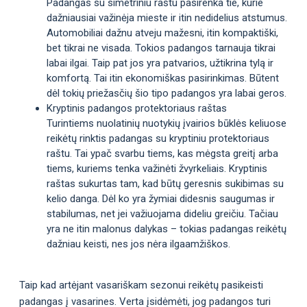
Padangas su simetriniu raštu pasirenka tie, kurie
dažniausiai važinėja mieste ir itin nedidelius atstumus.
Automobiliai dažnu atveju mažesni, itin kompaktiški,
bet tikrai ne visada. Tokios padangos tarnauja tikrai
labai ilgai. Taip pat jos yra patvarios, užtikrina tylą ir
komfortą. Tai itin ekonomiškas pasirinkimas. Būtent
dėl tokių priežasčių šio tipo padangos yra labai geros.
Kryptinis padangos protektoriaus raštas
Turintiems nuolatinių nuotykių įvairios būklės keliuose
reikėtų rinktis padangas su kryptiniu protektoriaus
raštu. Tai ypač svarbu tiems, kas mėgsta greitį arba
tiems, kuriems tenka važinėti žvyrkeliais. Kryptinis
raštas sukurtas tam, kad būtų geresnis sukibimas su
kelio danga. Dėl ko yra žymiai didesnis saugumas ir
stabilumas, net jei važiuojama dideliu greičiu. Tačiau
yra ne itin malonus dalykas – tokias padangas reikėtų
dažniau keisti, nes jos nėra ilgaamžiškos.
Taip kad artėjant vasariškam sezonui reikėtų pasikeisti
padangas į vasarines. Verta įsidėmėti, jog padangos turi