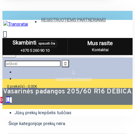
REGISTRUOTIEMS PARTNERIAMS
Skambinti
Mus rasite
spausti čia
Menu
Kontaktai
+370 5 260 90 10
Vasarinės padangos
0 prekė(s) - 0.00€
Vasarinės padangos 205/60 R16 DEBICA
0
Jūsų prekių krepšelis tuščias
Šioje kategorijoje prekių nėra.