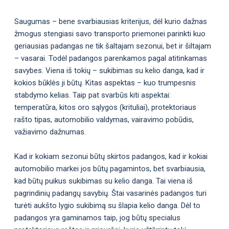
Saugumas – bene svarbiausias kriterijus, dėl kurio dažnas
žmogus stengiasi savo transporto priemonei parinkti kuo
geriausias padangas ne tik šaltajam sezonui, bet ir šiltajam
– vasarai. Todėl padangos parenkamos pagal atitinkamas
savybes. Viena iš tokių – sukibimas su kelio danga, kad ir
kokios būklės ji būtų. Kitas aspektas – kuo trumpesnis
stabdymo kelias. Taip pat svarbūs kiti aspektai:
temperatūra, kitos oro sąlygos (krituliai), protektoriaus
rašto tipas, automobilio valdymas, vairavimo pobūdis,
važiavimo dažnumas.
Kad ir kokiam sezonui būtų skirtos padangos, kad ir kokiai
automobilio markei jos būtų pagamintos, bet svarbiausia,
kad būtų puikus sukibimas su kelio danga. Tai viena iš
pagrindinių padangų savybių. Štai vasarinės padangos turi
turėti aukšto lygio sukibimą su šlapia kelio danga. Dėl to
padangos yra gaminamos taip, jog būtų specialus