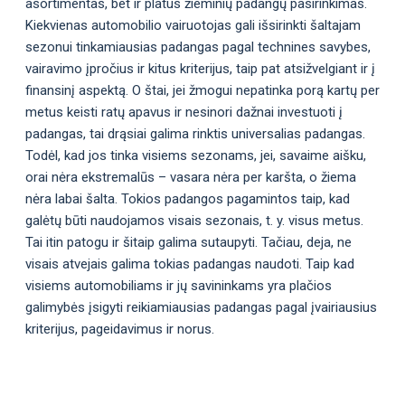
asortimentas, bet ir platus žieminių padangų pasirinkimas.
Kiekvienas automobilio vairuotojas gali išsirinkti šaltajam
sezonui tinkamiausias padangas pagal technines savybes,
vairavimo įpročius ir kitus kriterijus, taip pat atsižvelgiant ir į
finansinį aspektą. O štai, jei žmogui nepatinka porą kartų per
metus keisti ratų apavus ir nesinori dažnai investuoti į
padangas, tai drąsiai galima rinktis universalias padangas.
Todėl, kad jos tinka visiems sezonams, jei, savaime aišku,
orai nėra ekstremalūs – vasara nėra per karšta, o žiema
nėra labai šalta. Tokios padangos pagamintos taip, kad
galėtų būti naudojamos visais sezonais, t. y. visus metus.
Tai itin patogu ir šitaip galima sutaupyti. Tačiau, deja, ne
visais atvejais galima tokias padangas naudoti. Taip kad
visiems automobiliams ir jų savininkams yra plačios
galimybės įsigyti reikiamiausias padangas pagal įvairiausius
kriterijus, pageidavimus ir norus.