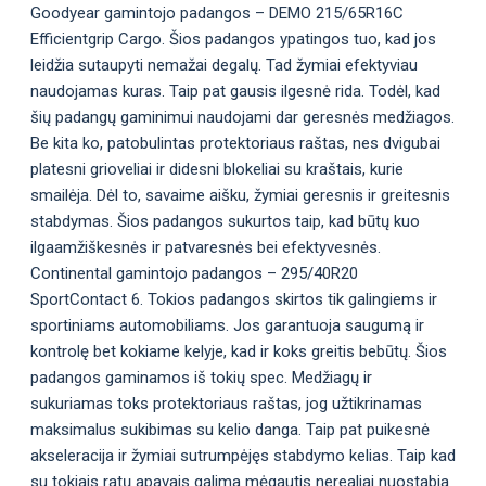
Goodyear gamintojo padangos – DEMO 215/65R16C
Efficientgrip Cargo. Šios padangos ypatingos tuo, kad jos
leidžia sutaupyti nemažai degalų. Tad žymiai efektyviau
naudojamas kuras. Taip pat gausis ilgesnė rida. Todėl, kad
šių padangų gaminimui naudojami dar geresnės medžiagos.
Be kita ko, patobulintas protektoriaus raštas, nes dvigubai
platesni grioveliai ir didesni blokeliai su kraštais, kurie
smailėja. Dėl to, savaime aišku, žymiai geresnis ir greitesnis
stabdymas. Šios padangos sukurtos taip, kad būtų kuo
ilgaamžiškesnės ir patvaresnės bei efektyvesnės.
Continental gamintojo padangos – 295/40R20
SportContact 6. Tokios padangos skirtos tik galingiems ir
sportiniams automobiliams. Jos garantuoja saugumą ir
kontrolę bet kokiame kelyje, kad ir koks greitis bebūtų. Šios
padangos gaminamos iš tokių spec. Medžiagų ir
sukuriamas toks protektoriaus raštas, jog užtikrinamas
maksimalus sukibimas su kelio danga. Taip pat puikesnė
akseleracija ir žymiai sutrumpėjęs stabdymo kelias. Taip kad
su tokiais ratų apavais galima mėgautis nerealiai nuostabia