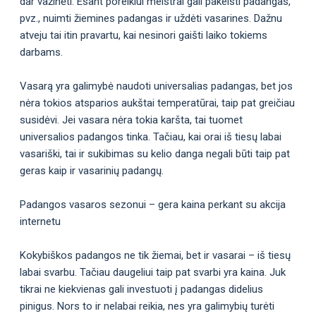
dar važinėti. Esant poreikiui meistrai gali pakeisti padangas,
pvz., nuimti žiemines padangas ir uždėti vasarines. Dažnu
atveju tai itin pravartu, kai nesinori gaišti laiko tokiems
darbams.
Vasarą yra galimybė naudoti universalias padangas, bet jos
nėra tokios atsparios aukštai temperatūrai, taip pat greičiau
susidėvi. Jei vasara nėra tokia karšta, tai tuomet
universalios padangos tinka. Tačiau, kai orai iš tiesų labai
vasariški, tai ir sukibimas su kelio danga negali būti taip pat
geras kaip ir vasarinių padangų.
Padangos vasaros sezonui – gera kaina perkant su akcija
internetu
Kokybiškos padangos ne tik žiemai, bet ir vasarai – iš tiesų
labai svarbu. Tačiau daugeliui taip pat svarbi yra kaina. Juk
tikrai ne kiekvienas gali investuoti į padangas didelius
pinigus. Nors to ir nelabai reikia, nes yra galimybių turėti