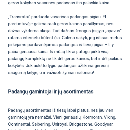
geros kokybes vasarines padangas itin palankia kaina.
„Transratai“ parduoda vasarines padangas pigiau. El.
parduotuvėje galima rasti geros kainos pasiūlymus, nes
dažnai vykdoma akcija. Tad dažnas žmogus įsigyja „apavus“
ratams internetu būtent čia. Galima sakyti, jog ištisus metus
pirkėjams pardavinėjamos padangos iš tiesų pigiai – t. y.
pačia geriausia kaina. Iš mūsų tikrai patogu pirkti visą
padangų komplektą ne tik dėl geros kainos, bet ir dėl puikios
kokybės. Juk aukšto lygio padangos užtikrina geresnį
saugumą kelyje, o ir važiuoti žymiai maloniau!
Padangų gamintojai ir jų asortimentas
Padangų asortimentas iš tiesų labai platus, nes jau vien
gamintojų yra nemažai. Vieni geriausių: Kormoran, Viking,
Continental, Seiberling, Uniroyal, Bridgestone, Goodyear,