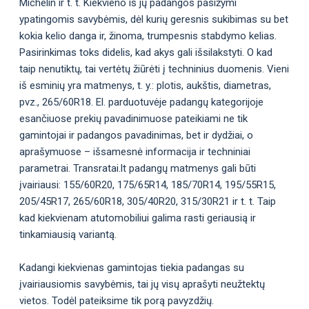
Michelin ir t. t. Kiekvieno iš jų padangos pasižymi
ypatingomis savybėmis, dėl kurių geresnis sukibimas su bet
kokia kelio danga ir, žinoma, trumpesnis stabdymo kelias.
Pasirinkimas toks didelis, kad akys gali išsilakstyti. O kad
taip nenutiktų, tai vertėtų žiūrėti į techninius duomenis. Vieni
iš esminių yra matmenys, t. y.: plotis, aukštis, diametras,
pvz., 265/60R18. El. parduotuvėje padangų kategorijoje
esančiuose prekių pavadinimuose pateikiami ne tik
gamintojai ir padangos pavadinimas, bet ir dydžiai, o
aprašymuose – išsamesnė informacija ir techniniai
parametrai. Transratai.lt padangų matmenys gali būti
įvairiausi: 155/60R20, 175/65R14, 185/70R14, 195/55R15,
205/45R17, 265/60R18, 305/40R20, 315/30R21 ir t. t. Taip
kad kiekvienam atutomobiliui galima rasti geriausią ir
tinkamiausią variantą.
Kadangi kiekvienas gamintojas tiekia padangas su
įvairiausiomis savybėmis, tai jų visų aprašyti neužtektų
vietos. Todėl pateiksime tik porą pavyzdžių.