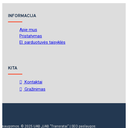
INFORMACIJA
Apie mus
Pristatymas
El. parduotuvės taisyklės
KITA
Kontaktai
Gražinimas
ės saugomos. © 2025 UAB „UAB "Transratai“ | SEO paslaugos: