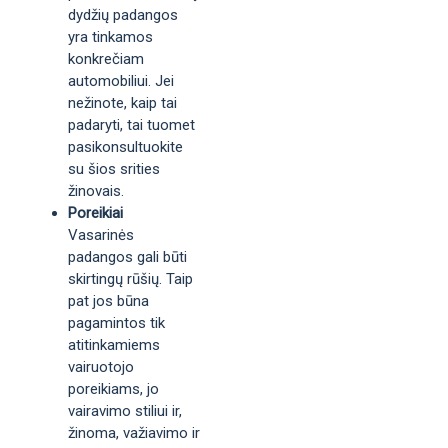
dydžių padangos
yra tinkamos
konkrečiam
automobiliui. Jei
nežinote, kaip tai
padaryti, tai tuomet
pasikonsultuokite
su šios srities
žinovais.
Poreikiai
Vasarinės
padangos gali būti
skirtingų rūšių. Taip
pat jos būna
pagamintos tik
atitinkamiems
vairuotojo
poreikiams, jo
vairavimo stiliui ir,
žinoma, važiavimo ir