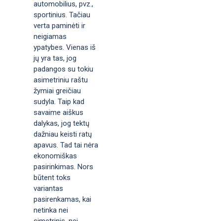
automobilius, pvz.,
sportinius. Tačiau
verta paminėti ir
neigiamas
ypatybes. Vienas iš
jų yra tas, jog
padangos su tokiu
asimetriniu raštu
žymiai greičiau
sudyla. Taip kad
savaime aiškus
dalykas, jog tektų
dažniau keisti ratų
apavus. Tad tai nėra
ekonomiškas
pasirinkimas. Nors
būtent toks
variantas
pasirenkamas, kai
netinka nei
simetrinis, nei