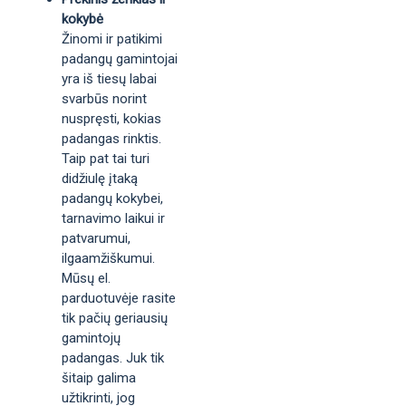
kokybė
Žinomi ir patikimi
padangų gamintojai
yra iš tiesų labai
svarbūs norint
nuspręsti, kokias
padangas rinktis.
Taip pat tai turi
didžiulę įtaką
padangų kokybei,
tarnavimo laikui ir
patvarumui,
ilgaamžiškumui.
Mūsų el.
parduotuvėje rasite
tik pačių geriausių
gamintojų
padangas. Juk tik
šitaip galima
užtikrinti, jog