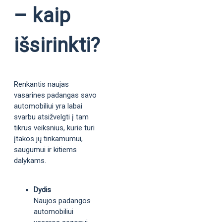
– kaip
išsirinkti?
Renkantis naujas
vasarines padangas savo
automobiliui yra labai
svarbu atsižvelgti į tam
tikrus veiksnius, kurie turi
įtakos jų tinkamumui,
saugumui ir kitiems
dalykams.
Dydis
Naujos padangos
automobiliui