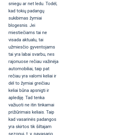
sniegu ar net ledu. Todėl,
kad tokių padangų
sukibimas žymiai
blogesnis. Jei
miestiečiams tai ne
visada aktualu, tai
užmiesčio gyventojams
tai yra labai svarbu, nes
rajonuose rečiau važinėja
automobiliai, taip pat
rečiau yra valomi keliai ir
dėl to žymiai greičiau
keliai būna apsnigti ir
aplediję. Tad tenka
važiuoti ne itin tinkamai
prižiūrimais keliais. Taip
kad vasarinės padangos
yra skirtos tik šiltajam
sezonui, t. y. pavasario