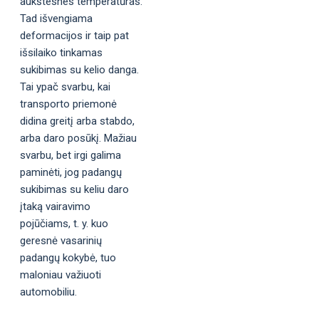
aukštesnes temperatūras.
Tad išvengiama
deformacijos ir taip pat
išsilaiko tinkamas
sukibimas su kelio danga.
Tai ypač svarbu, kai
transporto priemonė
didina greitį arba stabdo,
arba daro posūkį. Mažiau
svarbu, bet irgi galima
paminėti, jog padangų
sukibimas su keliu daro
įtaką vairavimo
pojūčiams, t. y. kuo
geresnė vasarinių
padangų kokybė, tuo
maloniau važiuoti
automobiliu.