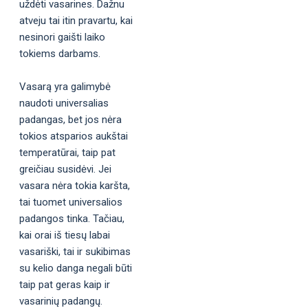
uždėti vasarines. Dažnu
atveju tai itin pravartu, kai
nesinori gaišti laiko
tokiems darbams.
Vasarą yra galimybė
naudoti universalias
padangas, bet jos nėra
tokios atsparios aukštai
temperatūrai, taip pat
greičiau susidėvi. Jei
vasara nėra tokia karšta,
tai tuomet universalios
padangos tinka. Tačiau,
kai orai iš tiesų labai
vasariški, tai ir sukibimas
su kelio danga negali būti
taip pat geras kaip ir
vasarinių padangų.