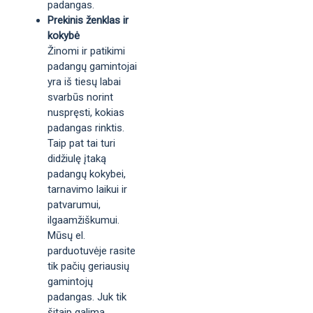
padangas.
Prekinis ženklas ir
kokybė
Žinomi ir patikimi
padangų gamintojai
yra iš tiesų labai
svarbūs norint
nuspręsti, kokias
padangas rinktis.
Taip pat tai turi
didžiulę įtaką
padangų kokybei,
tarnavimo laikui ir
patvarumui,
ilgaamžiškumui.
Mūsų el.
parduotuvėje rasite
tik pačių geriausių
gamintojų
padangas. Juk tik
šitaip galima