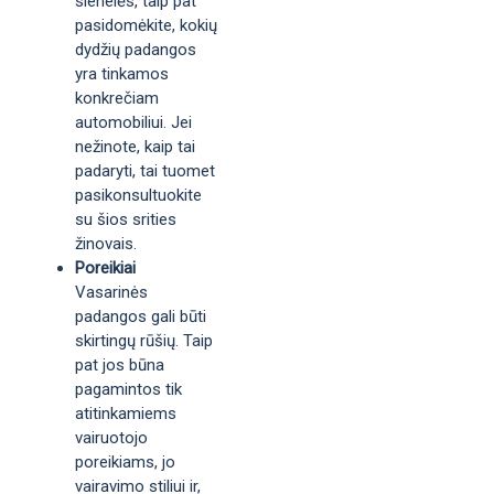
sienelės, taip pat
pasidomėkite, kokių
dydžių padangos
yra tinkamos
konkrečiam
automobiliui. Jei
nežinote, kaip tai
padaryti, tai tuomet
pasikonsultuokite
su šios srities
žinovais.
Poreikiai
Vasarinės
padangos gali būti
skirtingų rūšių. Taip
pat jos būna
pagamintos tik
atitinkamiems
vairuotojo
poreikiams, jo
vairavimo stiliui ir,