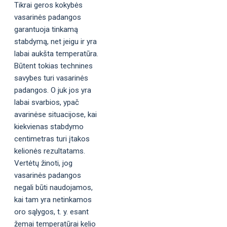
Tikrai geros kokybės
vasarinės padangos
garantuoja tinkamą
stabdymą, net jeigu ir yra
labai aukšta temperatūra.
Būtent tokias technines
savybes turi vasarinės
padangos. O juk jos yra
labai svarbios, ypač
avarinėse situacijose, kai
kiekvienas stabdymo
centimetras turi įtakos
kelionės rezultatams.
Vertėtų žinoti, jog
vasarinės padangos
negali būti naudojamos,
kai tam yra netinkamos
oro sąlygos, t. y. esant
žemai temperatūrai kelio