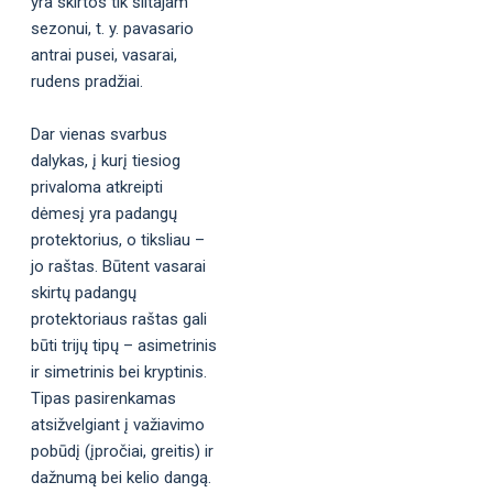
yra skirtos tik šiltajam
sezonui, t. y. pavasario
antrai pusei, vasarai,
rudens pradžiai.
Dar vienas svarbus
dalykas, į kurį tiesiog
privaloma atkreipti
dėmesį yra padangų
protektorius, o tiksliau –
jo raštas. Būtent vasarai
skirtų padangų
protektoriaus raštas gali
būti trijų tipų – asimetrinis
ir simetrinis bei kryptinis.
Tipas pasirenkamas
atsižvelgiant į važiavimo
pobūdį (įpročiai, greitis) ir
dažnumą bei kelio dangą.