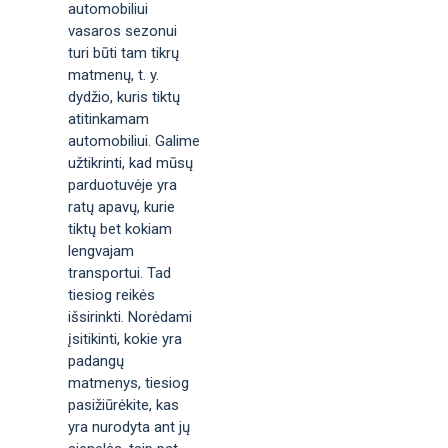
automobiliui
vasaros sezonui
turi būti tam tikrų
matmenų, t. y.
dydžio, kuris tiktų
atitinkamam
automobiliui. Galime
užtikrinti, kad mūsų
parduotuvėje yra
ratų apavų, kurie
tiktų bet kokiam
lengvajam
transportui. Tad
tiesiog reikės
išsirinkti. Norėdami
įsitikinti, kokie yra
padangų
matmenys, tiesiog
pasižiūrėkite, kas
yra nurodyta ant jų