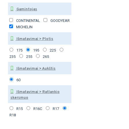
Gamintojas
CONTINENTAL
GOODYEAR
MICHELIN
Išmatavimai > Plotis
175
195
225
235
255
265
Išmatavimai > Aukštis
60
Išmatavimai > Ratlankio
skersmuo
R15
R16C
R17
R18