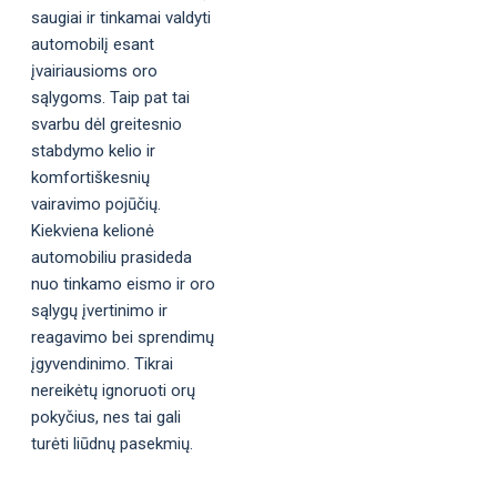
saugiai ir tinkamai valdyti
automobilį esant
įvairiausioms oro
sąlygoms. Taip pat tai
svarbu dėl greitesnio
stabdymo kelio ir
komfortiškesnių
vairavimo pojūčių.
Kiekviena kelionė
automobiliu prasideda
nuo tinkamo eismo ir oro
sąlygų įvertinimo ir
reagavimo bei sprendimų
įgyvendinimo. Tikrai
nereikėtų ignoruoti orų
pokyčius, nes tai gali
turėti liūdnų pasekmių.