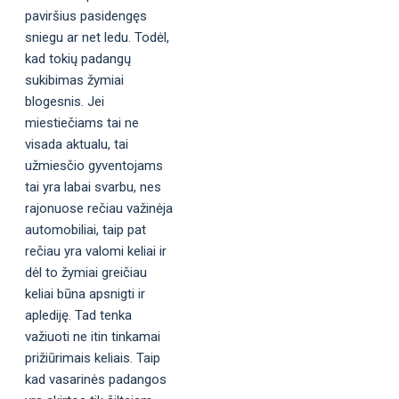
paviršius pasidengęs
sniegu ar net ledu. Todėl,
kad tokių padangų
sukibimas žymiai
blogesnis. Jei
miestiečiams tai ne
visada aktualu, tai
užmiesčio gyventojams
tai yra labai svarbu, nes
rajonuose rečiau važinėja
automobiliai, taip pat
rečiau yra valomi keliai ir
dėl to žymiai greičiau
keliai būna apsnigti ir
aplediję. Tad tenka
važiuoti ne itin tinkamai
prižiūrimais keliais. Taip
kad vasarinės padangos