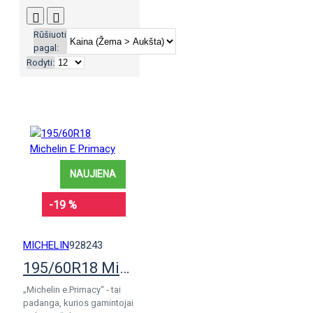
Rūšiuoti
pagal:
Rodyti:
NAUJIENA
-19 %
MICHELIN
928243
195/60R18 Michelin E Primacy
„Michelin e.Primacy“ - tai
padanga, kurios gamintojai