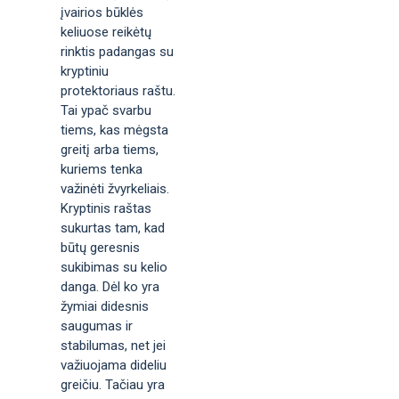
įvairios būklės
keliuose reikėtų
rinktis padangas su
kryptiniu
protektoriaus raštu.
Tai ypač svarbu
tiems, kas mėgsta
greitį arba tiems,
kuriems tenka
važinėti žvyrkeliais.
Kryptinis raštas
sukurtas tam, kad
būtų geresnis
sukibimas su kelio
danga. Dėl ko yra
žymiai didesnis
saugumas ir
stabilumas, net jei
važiuojama dideliu
greičiu. Tačiau yra