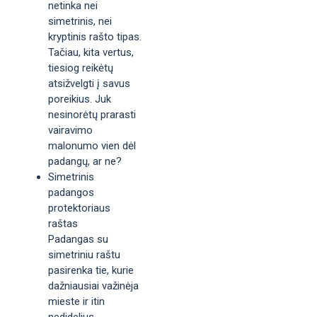
netinka nei
simetrinis, nei
kryptinis rašto tipas.
Tačiau, kita vertus,
tiesiog reikėtų
atsižvelgti į savus
poreikius. Juk
nesinorėtų prarasti
vairavimo
malonumo vien dėl
padangų, ar ne?
Simetrinis
padangos
protektoriaus
raštas
Padangas su
simetriniu raštu
pasirenka tie, kurie
dažniausiai važinėja
mieste ir itin
nedidelius