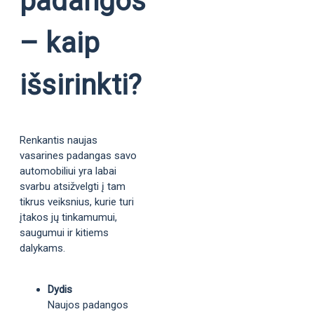
padangos
– kaip
išsirinkti?
Renkantis naujas
vasarines padangas savo
automobiliui yra labai
svarbu atsižvelgti į tam
tikrus veiksnius, kurie turi
įtakos jų tinkamumui,
saugumui ir kitiems
dalykams.
Dydis
Naujos padangos