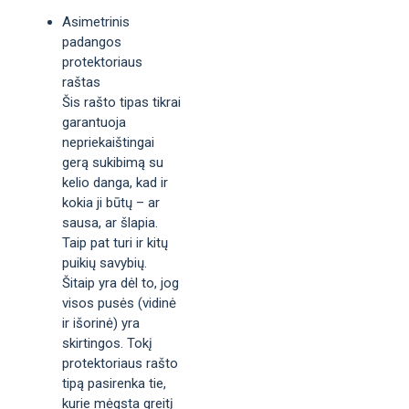
Asimetrinis
padangos
protektoriaus
raštas
Šis rašto tipas tikrai
garantuoja
nepriekaištingai
gerą sukibimą su
kelio danga, kad ir
kokia ji būtų – ar
sausa, ar šlapia.
Taip pat turi ir kitų
puikių savybių.
Šitaip yra dėl to, jog
visos pusės (vidinė
ir išorinė) yra
skirtingos. Tokį
protektoriaus rašto
tipą pasirenka tie,
kurie mėgsta greitį