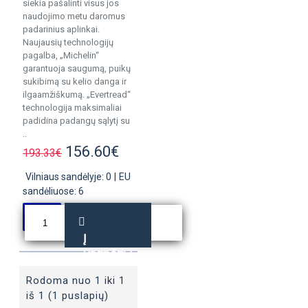
siekia pašalinti visus jos
naudojimo metu daromus
padarinius aplinkai.
Naujausių technologijų
pagalba, „Michelin“
garantuoja saugumą, puikų
sukibimą su kelio danga ir
ilgaamžiškumą. „Evertread“
technologija maksimaliai
padidina padangų sąlytį su
..
156.60€
193.33€
Vilniaus sandėlyje: 0
|
EU
sandėliuose: 6
Į
KREPŠELĮ
Rodoma nuo 1 iki 1
iš 1 (1 puslapių)