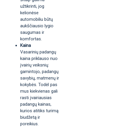
užtikrinti, jog
kelionėse
automobiliu būtų
aukščiausio lygio
saugumas ir
komfortas.
Kaina
Vasarinių padangų
kaina priklauso nuo
įvairių veiksnių:
gamintojo, padangų
savybių, matmenų ir
kokybės. Todėl pas
mus kiekvienas gali
rasti įvairiausias
padangų kainas,
kurios atitiks turimą
biudžetą ir
poreikius.