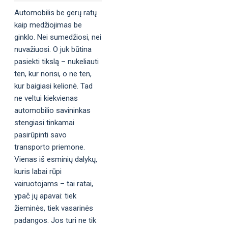
Automobilis be gerų ratų
kaip medžiojimas be
ginklo. Nei sumedžiosi, nei
nuvažiuosi. O juk būtina
pasiekti tikslą – nukeliauti
ten, kur norisi, o ne ten,
kur baigiasi kelionė. Tad
ne veltui kiekvienas
automobilio savininkas
stengiasi tinkamai
pasirūpinti savo
transporto priemone.
Vienas iš esminių dalykų,
kuris labai rūpi
vairuotojams – tai ratai,
ypač jų apavai: tiek
žieminės, tiek vasarinės
padangos. Jos turi ne tik