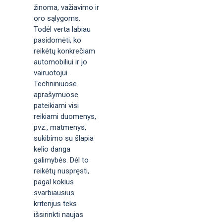
žinoma, važiavimo ir
oro sąlygoms.
Todėl verta labiau
pasidomėti, ko
reikėtų konkrečiam
automobiliui ir jo
vairuotojui.
Techniniuose
aprašymuose
pateikiami visi
reikiami duomenys,
pvz., matmenys,
sukibimo su šlapia
kelio danga
galimybės. Dėl to
reikėtų nuspręsti,
pagal kokius
svarbiausius
kriterijus teks
išsirinkti naujas