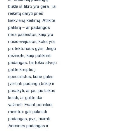
būklė iš tikro yra gera. Tai
reikėtų daryti prieš
kiekvieną keitimą. Atlikite
patikrą – ar padangos
nėra pažeistos, kaip yra
nusidėvėjusios, koks yra
protektoriaus gylis. Jeigu
nežinote, kaip patikrinti
padangas, tai tokiu atveju
galite kreiptis į
specialistus, kurie galės
įvertinti padangų būklę ir
pasakyti, ar jas jau laikas
keisti, ar galite dar
važinėti. Esant poreikiui
meistrai gali pakeisti
padangas, pvz., nuimti
žiemines padangas ir