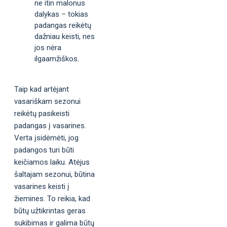
ne itin malonus
dalykas – tokias
padangas reikėtų
dažniau keisti, nes
jos nėra
ilgaamžiškos.
Taip kad artėjant
vasariškam sezonui
reikėtų pasikeisti
padangas į vasarines.
Verta įsidėmėti, jog
padangos turi būti
keičiamos laiku. Atėjus
šaltajam sezonui, būtina
vasarines keisti į
žiemines. To reikia, kad
būtų užtikrintas geras
sukibimas ir galima būtų