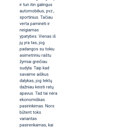
ir turi itin galingus
automobilius, pvz.,
sportinius. Tačiau
verta paminėti ir
neigiamas
ypatybes. Vienas iš
jų yra tas, jog
padangos su tokiu
asimetriniu raštu
žymiai greičiau
sudyla. Taip kad
savaime aiškus
dalykas, jog tektų
dažniau keisti ratų
apavus. Tad tai nėra
ekonomiškas
pasirinkimas. Nors
būtent toks
variantas
pasirenkamas, kai