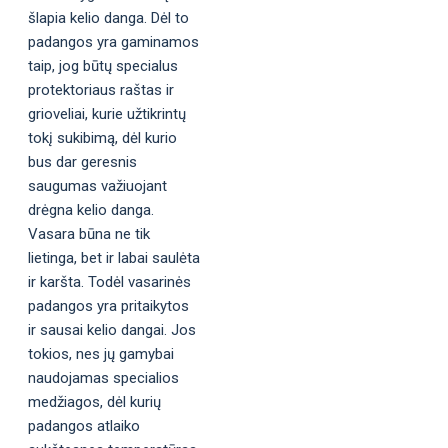
šlapia kelio danga. Dėl to
padangos yra gaminamos
taip, jog būtų specialus
protektoriaus raštas ir
grioveliai, kurie užtikrintų
tokį sukibimą, dėl kurio
bus dar geresnis
saugumas važiuojant
drėgna kelio danga.
Vasara būna ne tik
lietinga, bet ir labai saulėta
ir karšta. Todėl vasarinės
padangos yra pritaikytos
ir sausai kelio dangai. Jos
tokios, nes jų gamybai
naudojamas specialios
medžiagos, dėl kurių
padangos atlaiko