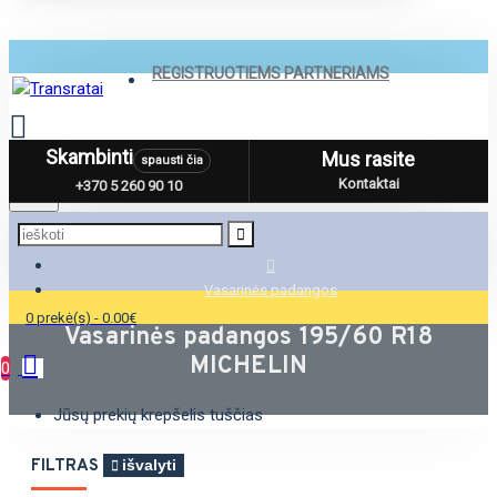
REGISTRUOTIEMS PARTNERIAMS
Skambinti
Mus rasite
spausti čia
Menu
Kontaktai
+370 5 260 90 10
Vasarinės padangos
0 prekė(s) - 0.00€
Vasarinės padangos 195/60 R18
MICHELIN
0
Jūsų prekių krepšelis tuščias
FILTRAS
išvalyti