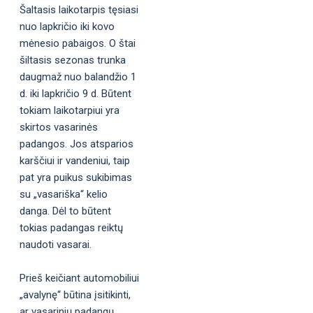
Šaltasis laikotarpis tęsiasi
nuo lapkričio iki kovo
mėnesio pabaigos. O štai
šiltasis sezonas trunka
daugmaž nuo balandžio 1
d. iki lapkričio 9 d. Būtent
tokiam laikotarpiui yra
skirtos vasarinės
padangos. Jos atsparios
karščiui ir vandeniui, taip
pat yra puikus sukibimas
su „vasariška“ kelio
danga. Dėl to būtent
tokias padangas reiktų
naudoti vasarai.
Prieš keičiant automobiliui
„avalynę“ būtina įsitikinti,
ar vasarinių padangų