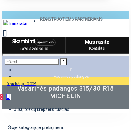
REGISTRUOTIEMS PARTNERIAMS
Skambinti
Mus rasite
spausti čia
Menu
Kontaktai
+370 5 260 90 10
Vasarinės padangos
0 prekė(s) - 0.00€
Vasarinės padangos 315/30 R18
MICHELIN
0
Jūsų prekių krepšelis tuščias
Šioje kategorijoje prekių nėra.