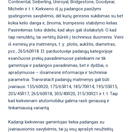
Continental, Seiberling, Uniroyal, Bridgestone, Goodyear,
Michelin ir t. t. Kiekvieno iš jų padangos pasižymi
ypatingomis savybėmis, dėl kurių geresnis sukibimas su bet
kokia kelio danga ir, žinoma, trumpesnis stabdymo kelias.
Pasirinkimas toks didelis, kad akys gali išsilakstyti. O kad
taip nenutiktų, tai vertėtų žiūrėti į techninius duomenis. Vieni
iš esminių yra matmenys, t. y.: plotis, aukštis, diametras,
pvz., 265/60R18. El. parduotuvėje padangų kategorijoje
esančiuose prekių pavadinimuose pateikiami ne tik
gamintojai ir padangos pavadinimas, bet ir dydžiai, o
aprašymuose – išsamesnė informacija ir techniniai
parametrai. Transratai.lt padangų matmenys gali būti
įvairiausi: 155/60R20, 175/65R14, 185/70R14, 195/55R15,
205/45R17, 265/60R18, 305/40R20, 315/30R21 ir t. t. Taip
kad kiekvienam atutomobiliui galima rasti geriausią ir
tinkamiausią variantą.
Kadangi kiekvienas gamintojas tiekia padangas su
įvairiausiomis savybėmis, tai jų visų aprašyti neužtektų