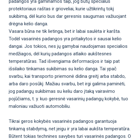
padangos yra gaminamos taip, jog būtų specialus
protektoriaus raštas ir grioveliai, kurie užtikrintų tokį
sukibimą, dėl kurio bus dar geresnis saugumas važiuojant
drėgna kelio danga.
Vasara būna ne tik lietinga, bet ir labai saulėta ir karšta.
Todėl vasarinės padangos yra pritaikytos ir sausai kelio
dangai. Jos tokios, nes jų gamybai naudojamas specialios
medžiagos, dėl kurių padangos atlaiko aukštesnes
temperatūras. Tad išvengiama deformacijos ir taip pat
išsilaiko tinkamas sukibimas su kelio danga. Tai ypač
svarbu, kai transporto priemonė didina greitį arba stabdo,
arba daro posūkį. Mažiau svarbu, bet irgi galima paminėti,
jog padangų sukibimas su keliu daro įtaką vairavimo
pojūčiams, t. y. kuo geresnė vasarinių padangų kokybė, tuo
maloniau važiuoti automobiliu.
Tikrai geros kokybės vasarinės padangos garantuoja
tinkamą stabdymą, net jeigu ir yra labai aukšta temperatūra.
Būtent tokias technines savybes turi vasarinės padangos. O