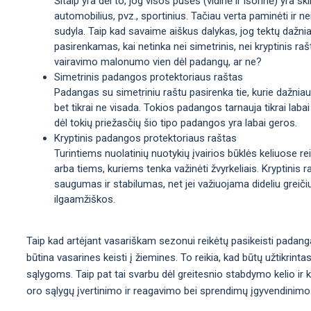
Šitaip yra dėl to, jog visos pusės (vidinė ir išorinė) yra sk
automobilius, pvz., sportinius. Tačiau verta paminėti ir n
sudyla. Taip kad savaime aiškus dalykas, jog tektų dažni
pasirenkamas, kai netinka nei simetrinis, nei kryptinis rašt
vairavimo malonumo vien dėl padangų, ar ne?
Simetrinis padangos protektoriaus raštas
Padangas su simetriniu raštu pasirenka tie, kurie dažniaus
bet tikrai ne visada. Tokios padangos tarnauja tikrai labai
dėl tokių priežasčių šio tipo padangos yra labai geros.
Kryptinis padangos protektoriaus raštas
Turintiems nuolatinių nuotykių įvairios būklės keliuose re
arba tiems, kuriems tenka važinėti žvyrkeliais. Kryptinis
saugumas ir stabilumas, net jei važiuojama dideliu greiči
ilgaamžiškos.
Taip kad artėjant vasariškam sezonui reikėtų pasikeisti padanga
būtina vasarines keisti į žiemines. To reikia, kad būtų užtikrint
sąlygoms. Taip pat tai svarbu dėl greitesnio stabdymo kelio ir
oro sąlygų įvertinimo ir reagavimo bei sprendimų įgyvendinimo. T