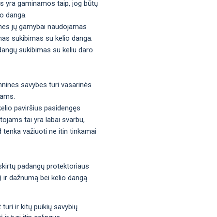
gos yra gaminamos taip, jog būtų
io danga.
os, nes jų gamybai naudojamas
mas sukibimas su kelio danga.
adangų sukibimas su keliu daro
hnines savybes turi vasarinės
tams.
kelio paviršius pasidengęs
tojams tai yra labai svarbu,
d tenka važiuoti ne itin tinkamai
 skirtų padangų protektoriaus
s) ir dažnumą bei kelio dangą.
uri ir kitų puikių savybių.