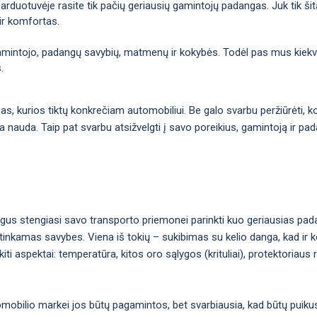
arduotuvėje rasite tik pačių geriausių gamintojų padangas. Juk tik šitai
ir komfortas.
gamintojo, padangų savybių, matmenų ir kokybės. Todėl pas mus kiekvie
.
ngas, kurios tiktų konkrečiam automobiliui. Be galo svarbu peržiūrėti,
ma nauda. Taip pat svarbu atsižvelgti į savo poreikius, gamintoją ir pa
gus stengiasi savo transporto priemonei parinkti kuo geriausias pad
inkamas savybes. Viena iš tokių – sukibimas su kelio danga, kad ir ko
i aspektai: temperatūra, kitos oro sąlygos (krituliai), protektoriaus 
omobilio markei jos būtų pagamintos, bet svarbiausia, kad būtų puiku