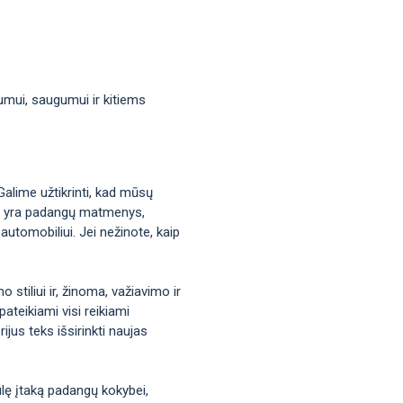
mumui, saugumui ir kitiems
Galime užtikrinti, kad mūsų
okie yra padangų matmenys,
automobiliui. Jei nežinote, kaip
stiliui ir, žinoma, važiavimo ir
ateikiami visi reikiami
jus teks išsirinkti naujas
iulę įtaką padangų kokybei,