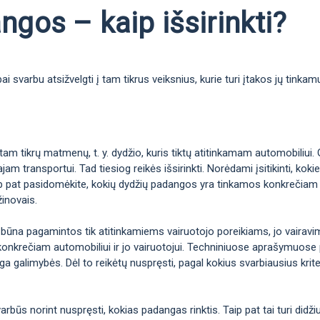
gos – kaip išsirinkti?
 svarbu atsižvelgti į tam tikrus veiksnius, kurie turi įtakos jų tinka
m tikrų matmenų, t. y. dydžio, kuris tiktų atitinkamam automobiliui. 
jam transportui. Tad tiesiog reikės išsirinkti. Norėdami įsitikinti, k
taip pat pasidomėkite, kokių dydžių padangos yra tinkamos konkrečiam 
žinovais.
 būna pagamintos tik atitinkamiems vairuotojo poreikiams, jo vairavimo 
konkrečiam automobiliui ir jo vairuotojui. Techniniuose aprašymuose p
galimybės. Dėl to reikėtų nuspręsti, pagal kokius svarbiausius kriteri
arbūs norint nuspręsti, kokias padangas rinktis. Taip pat tai turi didž