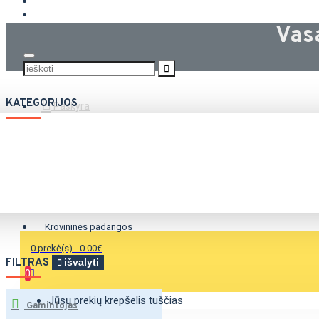
KROVININĖS PADANGOS
Vas
KATEGORIJOS
Paskyra
Vasarinės padangos
Žieminės padangos
Universalios padangos
Krovininės padangos
0 prekė(s) - 0.00€
FILTRAS
išvalyti
0
Jūsų prekių krepšelis tuščias
Gamintojas