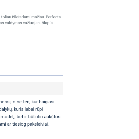
 toliau išleisdami mažiau. Perfecta
as valdymas važiuojant šlapia
orisi, o ne ten, kur baigiasi
lykų, kuris labai rūpi
modelį, bet ir būti itin aukštos
i ar tiesiog pakeleiviai.