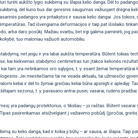
uri turėti aukšto lygio sukibimą su šlapia kelio danga. Dėl to padan
okį sukibimą, dėl kurio bus dar geresnis saugumas važiuojant drėgna kel
ėl vasarinės padangos yra pritaikytos ir sausai kelio dangai. Jos toki
emperatūras. Tad išvengiama deformacijos ir taip pat išsilaiko tinka
bdo, arba daro posūkį. Mažiau svarbu, bet irgi galima paminėti, jog p
 kokybė, tuo maloniau važiuoti automobiliu.
abdymą, net jeigu ir yra labai aukšta temperatūra. Būtent tokias tec
ose, kai kiekvienas stabdymo centimetras turi įtakos kelionės rezulta
 kai tam yra netinkamos oro sąlygos, t. y. esant žemai temperatūrai 
logesnis. Jei miestiečiams tai ne visada aktualu, tai užmiesčio gyven
omi keliai ir dėl to žymiai greičiau keliai būna apsnigti ir aplediję. Ta
šiltajam sezonui, t. y. pavasario antrai pusei, vasarai, rudens pradžiai.
ėmesį yra padangų protektorius, o tiksliau – jo raštas. Būtent vasarai
nis. Tipas pasirenkamas atsižvelgiant į važiavimo pobūdį (įpročiai, greiti
imą su kelio danga, kad ir kokia ji būtų – ar sausa, ar šlapia. Taip pat t