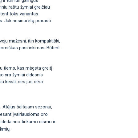
ir turi itin galingus
iniu raštu žymiai greičiau
tent toks variantas
us. Juk nesinorėtų prarasti
veju mažesni, itin kompaktiški,
ekonomiškas pasirinkimas. Būtent
bu tiems, kas mėgsta greitį
ko yra žymiai didesnis
u keisti, nes jos nėra
u. Atėjus šaltajam sezonui,
į esant įvairiausioms oro
asideda nuo tinkamo eismo ir
ekmių.