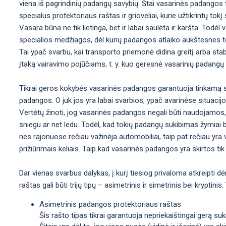
viena iš pagrindinių padangų savybių. Štai vasarinės padangos t
specialus protektoriaus raštas ir grioveliai, kurie užtikrintų t
Vasara būna ne tik lietinga, bet ir labai saulėta ir karšta. Tod
specialios medžiagos, dėl kurių padangos atlaiko aukštesnes t
Tai ypač svarbu, kai transporto priemonė didina greitį arba sta
įtaką vairavimo pojūčiams, t. y. kuo geresnė vasarinių padangų
Tikrai geros kokybės vasarinės padangos garantuoja tinkamą st
padangos. O juk jos yra labai svarbios, ypač avarinėse situacij
Vertėtų žinoti, jog vasarinės padangos negali būti naudojamos,
sniegu ar net ledu. Todėl, kad tokių padangų sukibimas žymiai b
nes rajonuose rečiau važinėja automobiliai, taip pat rečiau yra val
prižiūrimais keliais. Taip kad vasarinės padangos yra skirtos tik 
Dar vienas svarbus dalykas, į kurį tiesiog privaloma atkreipti d
raštas gali būti trijų tipų – asimetrinis ir simetrinis bei krypti
Asimetrinis padangos protektoriaus raštas
Šis rašto tipas tikrai garantuoja nepriekaištingai gerą sukib