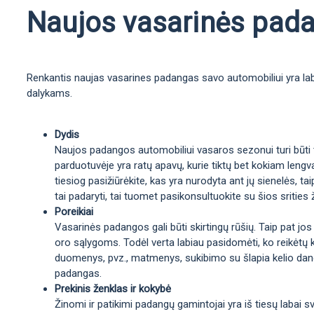
Naujos vasarinės padan
Renkantis naujas vasarines padangas savo automobiliui yra labai
dalykams.
Dydis
Naujos padangos automobiliui vasaros sezonui turi būti ta
parduotuvėje yra ratų apavų, kurie tiktų bet kokiam lengva
tiesiog pasižiūrėkite, kas yra nurodyta ant jų sienelės, 
tai padaryti, tai tuomet pasikonsultuokite su šios srities 
Poreikiai
Vasarinės padangos gali būti skirtingų rūšių. Taip pat jos
oro sąlygoms. Todėl verta labiau pasidomėti, ko reikėtų 
duomenys, pvz., matmenys, sukibimo su šlapia kelio danga 
padangas.
Prekinis ženklas ir kokybė
Žinomi ir patikimi padangų gamintojai yra iš tiesų labai sv