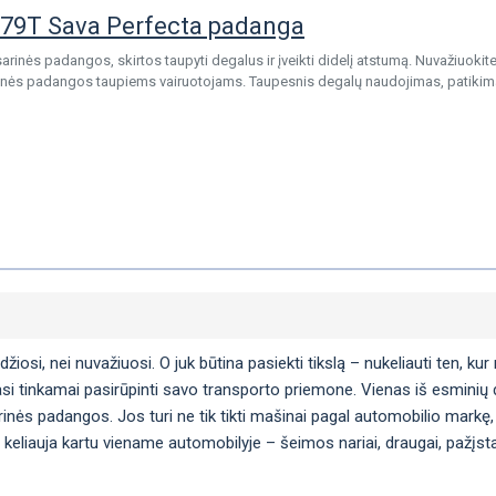
79T Sava Perfecta padanga
arinės padangos, skirtos taupyti degalus ir įveikti didelį atstumą. Nuvažiuokite
arinės padangos taupiems vairuotojams. Taupesnis degalų naudojimas, patikim
si, nei nuvažiuosi. O juk būtina pasiekti tikslą – nukeliauti ten, kur n
si tinkamai pasirūpinti savo transporto priemone. Vienas iš esminių da
arinės padangos. Jos turi ne tik tikti mašinai pagal automobilio markę, 
 keliauja kartu viename automobilyje – šeimos nariai, draugai, pažįstam