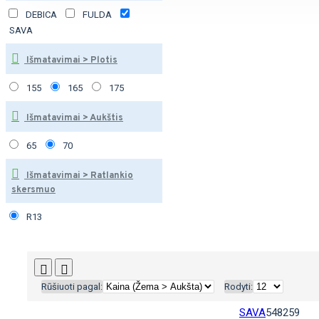
DEBICA
FULDA
SAVA
Išmatavimai > Plotis
155
165
175
Išmatavimai > Aukštis
65
70
Išmatavimai > Ratlankio
skersmuo
R13
Rūšiuoti pagal:
Rodyti:
SAVA
548259