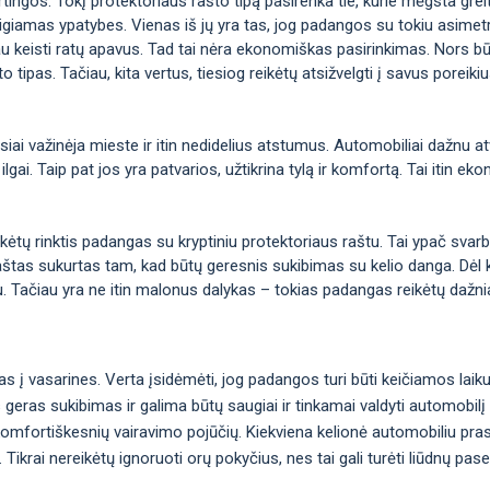
irtingos. Tokį protektoriaus rašto tipą pasirenka tie, kurie mėgsta greitį 
eigiamas ypatybes. Vienas iš jų yra tas, jog padangos su tokiu asimetr
au keisti ratų apavus. Tad tai nėra ekonomiškas pasirinkimas. Nors bū
o tipas. Tačiau, kita vertus, tiesiog reikėtų atsižvelgti į savus poreiki
iai važinėja mieste ir itin nedidelius atstumus. Automobiliai dažnu at
 ilgai. Taip pat jos yra patvarios, užtikrina tylą ir komfortą. Tai itin 
ikėtų rinktis padangas su kryptiniu protektoriaus raštu. Tai ypač svar
 raštas sukurtas tam, kad būtų geresnis sukibimas su kelio danga. Dėl 
u. Tačiau yra ne itin malonus dalykas – tokias padangas reikėtų dažnia
s į vasarines. Verta įsidėmėti, jog padangos turi būti keičiamos laik
as geras sukibimas ir galima būtų saugiai ir tinkamai valdyti automobil
 komfortiškesnių vairavimo pojūčių. Kiekviena kelionė automobiliu pr
ikrai nereikėtų ignoruoti orų pokyčius, nes tai gali turėti liūdnų pas