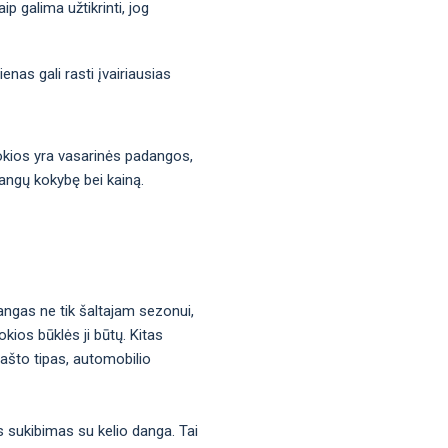
p galima užtikrinti, jog
nas gali rasti įvairiausias
 kokios yra vasarinės padangos,
dangų kokybę bei kainą.
angas ne tik šaltajam sezonui,
kios būklės ji būtų. Kitas
rašto tipas, automobilio
s sukibimas su kelio danga. Tai