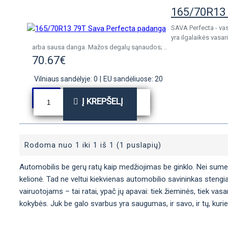
165/70R13 
SAVA Perfecta - vas
yra ilgalaikės vas
arba sausa danga. Mažos degalų sąnaudos; ..
70.67€
Vilniaus sandėlyje: 0
|
EU sandėliuose: 20
Į KREPŠELĮ
Rodoma nuo 1 iki 1 iš 1 (1 puslapių)
Automobilis be gerų ratų kaip medžiojimas be ginklo. Nei sumedžio
kelionė. Tad ne veltui kiekvienas automobilio savininkas stengia
vairuotojams – tai ratai, ypač jų apavai: tiek žieminės, tiek vas
kokybės. Juk be galo svarbus yra saugumas, ir savo, ir tų, kurie