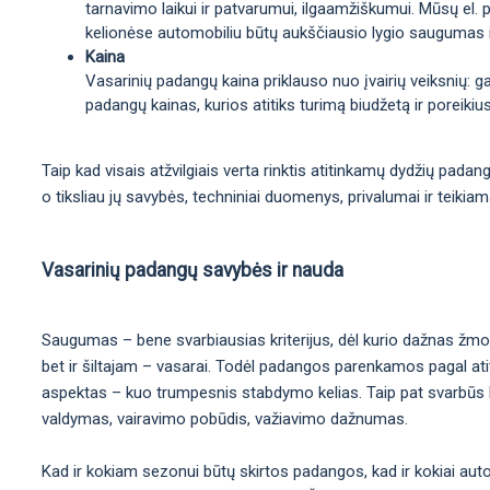
tarnavimo laikui ir patvarumui, ilgaamžiškumui. Mūsų el. p
kelionėse automobiliu būtų aukščiausio lygio saugumas 
Kaina
Vasarinių padangų kaina priklauso nuo įvairių veiksnių: 
padangų kainas, kurios atitiks turimą biudžetą ir poreikius
Taip kad visais atžvilgiais verta rinktis atitinkamų dydžių pada
o tiksliau jų savybės, techniniai duomenys, privalumai ir teikia
Vasarinių padangų savybės ir nauda
Saugumas – bene svarbiausias kriterijus, dėl kurio dažnas žmo
bet ir šiltajam – vasarai. Todėl padangos parenkamos pagal atit
aspektas – kuo trumpesnis stabdymo kelias. Taip pat svarbūs kit
valdymas, vairavimo pobūdis, važiavimo dažnumas.
Kad ir kokiam sezonui būtų skirtos padangos, kad ir kokiai aut