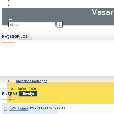
KROVININĖS PADANGOS
Vasar
KATEGORIJOS
Paskyra
Vasarinės padangos
Žieminės padangos
Universalios padangos
Krovininės padangos
0 prekė(s) - 0.00€
FILTRAS
išvalyti
0
Jūsų prekių krepšelis tuščias
Gamintojas