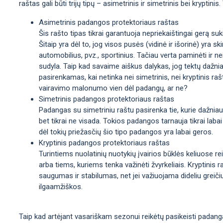
raštas gali būti trijų tipų – asimetrinis ir simetrinis bei krypti
Asimetrinis padangos protektoriaus raštas
Šis rašto tipas tikrai garantuoja nepriekaištingai gerą sukib
Šitaip yra dėl to, jog visos pusės (vidinė ir išorinė) yra sk
automobilius, pvz., sportinius. Tačiau verta paminėti ir n
sudyla. Taip kad savaime aiškus dalykas, jog tektų dažni
pasirenkamas, kai netinka nei simetrinis, nei kryptinis rašt
vairavimo malonumo vien dėl padangų, ar ne?
Simetrinis padangos protektoriaus raštas
Padangas su simetriniu raštu pasirenka tie, kurie dažniaus
bet tikrai ne visada. Tokios padangos tarnauja tikrai labai
dėl tokių priežasčių šio tipo padangos yra labai geros.
Kryptinis padangos protektoriaus raštas
Turintiems nuolatinių nuotykių įvairios būklės keliuose re
arba tiems, kuriems tenka važinėti žvyrkeliais. Kryptinis
saugumas ir stabilumas, net jei važiuojama dideliu greiči
ilgaamžiškos.
Taip kad artėjant vasariškam sezonui reikėtų pasikeisti padanga