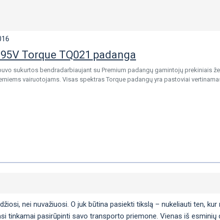
016
 95V Torque TQ021 padanga
vo sukurtos bendradarbiaujant su Premium padangų gamintojų prekiniais žen
niems vairuotojams. Visas spektras Torque padangų yra pastoviai vertinamas
si, nei nuvažiuosi. O juk būtina pasiekti tikslą – nukeliauti ten, kur n
si tinkamai pasirūpinti savo transporto priemone. Vienas iš esminių da