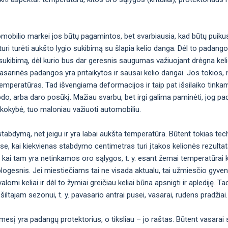
omobilio markei jos būtų pagamintos, bet svarbiausia, kad būtų puiku
uri turėti aukšto lygio sukibimą su šlapia kelio danga. Dėl to padan
okį sukibimą, dėl kurio bus dar geresnis saugumas važiuojant drėgna kel
ėl vasarinės padangos yra pritaikytos ir sausai kelio dangai. Jos toki
emperatūras. Tad išvengiama deformacijos ir taip pat išsilaiko tinka
bdo, arba daro posūkį. Mažiau svarbu, bet irgi galima paminėti, jog p
 kokybė, tuo maloniau važiuoti automobiliu.
abdymą, net jeigu ir yra labai aukšta temperatūra. Būtent tokias tec
ose, kai kiekvienas stabdymo centimetras turi įtakos kelionės rezulta
 kai tam yra netinkamos oro sąlygos, t. y. esant žemai temperatūrai 
logesnis. Jei miestiečiams tai ne visada aktualu, tai užmiesčio gyven
omi keliai ir dėl to žymiai greičiau keliai būna apsnigti ir aplediję. Ta
šiltajam sezonui, t. y. pavasario antrai pusei, vasarai, rudens pradžiai.
ėmesį yra padangų protektorius, o tiksliau – jo raštas. Būtent vasarai