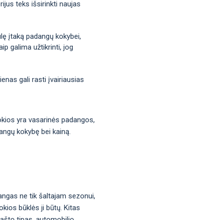
jus teks išsirinkti naujas
iulę įtaką padangų kokybei,
p galima užtikrinti, jog
nas gali rasti įvairiausias
 kokios yra vasarinės padangos,
dangų kokybę bei kainą.
angas ne tik šaltajam sezonui,
kios būklės ji būtų. Kitas
rašto tipas, automobilio