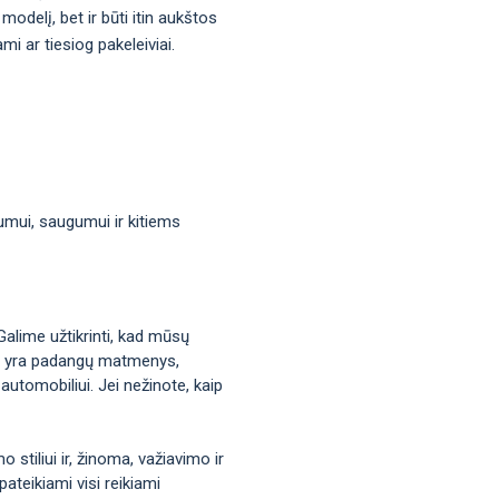
modelį, bet ir būti itin aukštos
i ar tiesiog pakeleiviai.
mumui, saugumui ir kitiems
Galime užtikrinti, kad mūsų
okie yra padangų matmenys,
automobiliui. Jei nežinote, kaip
stiliui ir, žinoma, važiavimo ir
ateikiami visi reikiami