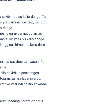
s sukibimas su kelio danga. Tai
gos yra gaminamos taip, jog būtų
io danga.
os, nes jų gamybai naudojamas
mas sukibimas su kelio danga.
adangų sukibimas su keliu daro
hnines savybes turi vasarinės
tams.
kelio paviršius pasidengęs
tojams tai yra labai svarbu,
d tenka važiuoti ne itin tinkamai
 skirtų padangų protektoriaus