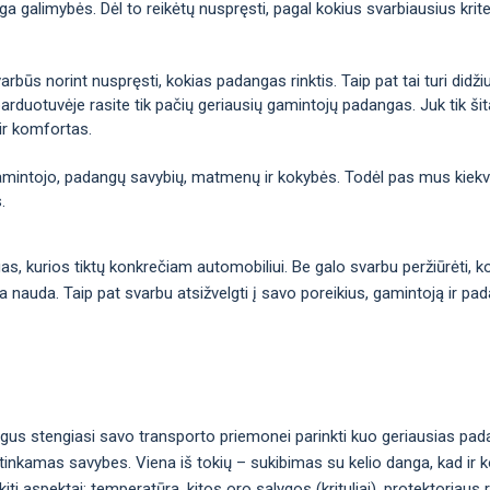
galimybės. Dėl to reikėtų nuspręsti, pagal kokius svarbiausius kriteri
arbūs norint nuspręsti, kokias padangas rinktis. Taip pat tai turi didž
arduotuvėje rasite tik pačių geriausių gamintojų padangas. Juk tik šitai
ir komfortas.
gamintojo, padangų savybių, matmenų ir kokybės. Todėl pas mus kiekvie
.
ngas, kurios tiktų konkrečiam automobiliui. Be galo svarbu peržiūrėti,
ma nauda. Taip pat svarbu atsižvelgti į savo poreikius, gamintoją ir pa
gus stengiasi savo transporto priemonei parinkti kuo geriausias pad
inkamas savybes. Viena iš tokių – sukibimas su kelio danga, kad ir ko
i aspektai: temperatūra, kitos oro sąlygos (krituliai), protektoriaus 