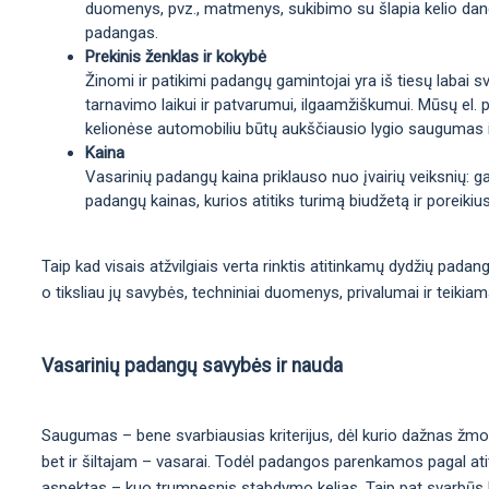
duomenys, pvz., matmenys, sukibimo su šlapia kelio danga 
padangas.
Prekinis ženklas ir kokybė
Žinomi ir patikimi padangų gamintojai yra iš tiesų labai sv
tarnavimo laikui ir patvarumui, ilgaamžiškumui. Mūsų el. p
kelionėse automobiliu būtų aukščiausio lygio saugumas 
Kaina
Vasarinių padangų kaina priklauso nuo įvairių veiksnių: 
padangų kainas, kurios atitiks turimą biudžetą ir poreikius
Taip kad visais atžvilgiais verta rinktis atitinkamų dydžių pada
o tiksliau jų savybės, techniniai duomenys, privalumai ir teikia
Vasarinių padangų savybės ir nauda
Saugumas – bene svarbiausias kriterijus, dėl kurio dažnas žmo
bet ir šiltajam – vasarai. Todėl padangos parenkamos pagal atit
aspektas – kuo trumpesnis stabdymo kelias. Taip pat svarbūs kit