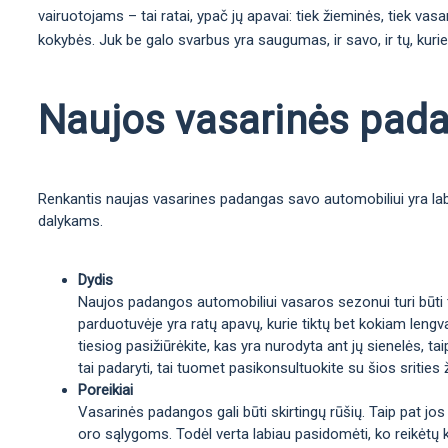
vairuotojams – tai ratai, ypač jų apavai: tiek žieminės, tiek vas
kokybės. Juk be galo svarbus yra saugumas, ir savo, ir tų, kurie
Naujos vasarinės padan
Renkantis naujas vasarines padangas savo automobiliui yra labai
dalykams.
Dydis
Naujos padangos automobiliui vasaros sezonui turi būti ta
parduotuvėje yra ratų apavų, kurie tiktų bet kokiam lengva
tiesiog pasižiūrėkite, kas yra nurodyta ant jų sienelės, 
tai padaryti, tai tuomet pasikonsultuokite su šios srities 
Poreikiai
Vasarinės padangos gali būti skirtingų rūšių. Taip pat jos
oro sąlygoms. Todėl verta labiau pasidomėti, ko reikėtų 