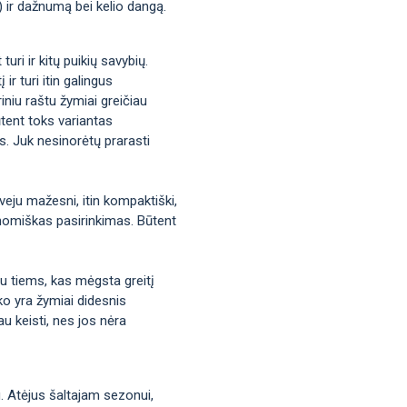
s) ir dažnumą bei kelio dangą.
uri ir kitų puikių savybių.
ir turi itin galingus
iniu raštu žymiai greičiau
tent toks variantas
us. Juk nesinorėtų prarasti
veju mažesni, itin kompaktiški,
ekonomiškas pasirinkimas. Būtent
bu tiems, kas mėgsta greitį
ko yra žymiai didesnis
u keisti, nes jos nėra
u. Atėjus šaltajam sezonui,