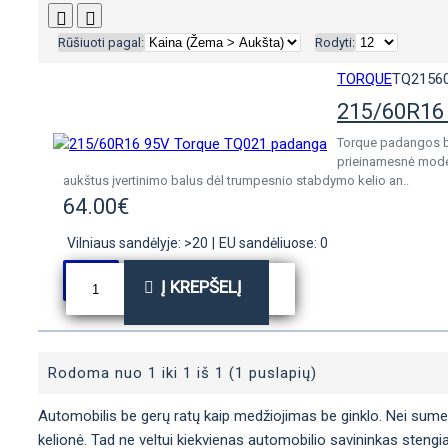
Rūšiuoti pagal:
Rodyti:
TORQUE
TQ2156
215/60R16
Torque padangos bu
prieinamesnė moder
aukštus įvertinimo balus dėl trumpesnio stabdymo kelio an..
64.00€
Vilniaus sandėlyje: >20
|
EU sandėliuose: 0
Į KREPŠELĮ
Rodoma nuo 1 iki 1 iš 1 (1 puslapių)
Automobilis be gerų ratų kaip medžiojimas be ginklo. Nei sumedžio
kelionė. Tad ne veltui kiekvienas automobilio savininkas stengia