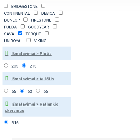
BRIDGESTONE
CONTINENTAL
DEBICA
DUNLOP
FIRESTONE
FULDA
GOODYEAR
SAVA
TORQUE
UNIROYAL
VIKING
Išmatavimai > Plotis
205
215
Išmatavimai > Aukštis
55
60
65
Išmatavimai > Ratlankio
skersmuo
R16