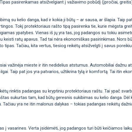
nis. Tipas pasirenkamas atsižvelgiant į važiavimo pobūdį (įpročiai, greiti
imą su kelio danga, kad ir kokia ji būtų – ar sausa, ar šlapia. Taip pat t
irtingos. Tokį protektoriaus rašto tipą pasirenka tie, kurie mėgsta greitį 
eigiamas ypatybes. Vienas iš jų yra tas, jog padangos su tokiu asimetr
au keisti ratų apavus. Tad tai nėra ekonomiškas pasirinkimas. Nors bū
o tipas. Tačiau, kita vertus, tiesiog reikėtų atsižvelgti į savus poreiki
iai važinėja mieste ir itin nedidelius atstumus. Automobiliai dažnu at
 ilgai. Taip pat jos yra patvarios, užtikrina tylą ir komfortą. Tai itin 
ikėtų rinktis padangas su kryptiniu protektoriaus raštu. Tai ypač svar
 raštas sukurtas tam, kad būtų geresnis sukibimas su kelio danga. Dėl 
u. Tačiau yra ne itin malonus dalykas – tokias padangas reikėtų dažnia
s į vasarines. Verta įsidėmėti, jog padangos turi būti keičiamos laik