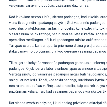
valdymas, vairavimo pobūdis, važiavimo dažnumas.
Kad ir kokiam sezonui būtų skirtos padangos, kad ir kokiai aut
viena iš pagrindinių padangų savybių. Štai vasarinės padangos t
specialus protektoriaus raštas ir grioveliai, kurie užtikrintų t
Vasara būna ne tik lietinga, bet ir labai saulėta ir karšta. Tod
specialios medžiagos, dėl kurių padangos atlaiko aukštesnes t
Tai ypač svarbu, kai transporto priemonė didina greitį arba sta
įtaką vairavimo pojūčiams, t. y. kuo geresnė vasarinių padangų
Tikrai geros kokybės vasarinės padangos garantuoja tinkamą st
padangos. O juk jos yra labai svarbios, ypač avarinėse situacij
Vertėtų žinoti, jog vasarinės padangos negali būti naudojamos,
sniegu ar net ledu. Todėl, kad tokių padangų sukibimas žymiai b
nes rajonuose rečiau važinėja automobiliai, taip pat rečiau yra val
prižiūrimais keliais. Taip kad vasarinės padangos yra skirtos tik 
Dar vienas svarbus dalykas, į kurį tiesiog privaloma atkreipti d