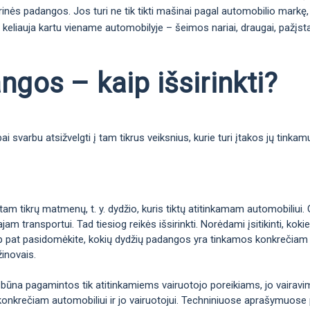
arinės padangos. Jos turi ne tik tikti mašinai pagal automobilio markę, 
 keliauja kartu viename automobilyje – šeimos nariai, draugai, pažįstam
gos – kaip išsirinkti?
 svarbu atsižvelgti į tam tikrus veiksnius, kurie turi įtakos jų tinka
m tikrų matmenų, t. y. dydžio, kuris tiktų atitinkamam automobiliui. 
jam transportui. Tad tiesiog reikės išsirinkti. Norėdami įsitikinti, k
taip pat pasidomėkite, kokių dydžių padangos yra tinkamos konkrečiam 
žinovais.
 būna pagamintos tik atitinkamiems vairuotojo poreikiams, jo vairavimo 
konkrečiam automobiliui ir jo vairuotojui. Techniniuose aprašymuose p