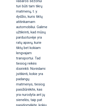
vasaros sezonui
turi būti tam tikrų
matmenų, t. y.
dydžio, kuris tiktų
atitinkamam
automobiliui. Galime
užtikrinti, kad mūsų
parduotuvėje yra
ratų apavų, kurie
tiktų bet kokiam
lengvajam
transportui. Tad
tiesiog reikės
išsirinkti. Norėdami
įsitikinti, kokie yra
padangų
matmenys, tiesiog
pasižiūrėkite, kas
yra nurodyta ant jų
sienelės, taip pat
pasidomėkite, kokių