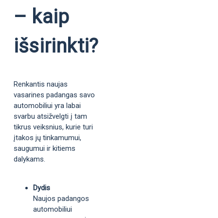
– kaip
išsirinkti?
Renkantis naujas
vasarines padangas savo
automobiliui yra labai
svarbu atsižvelgti į tam
tikrus veiksnius, kurie turi
įtakos jų tinkamumui,
saugumui ir kitiems
dalykams.
Dydis
Naujos padangos
automobiliui