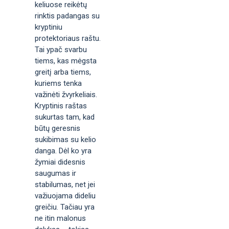
keliuose reikėtų
rinktis padangas su
kryptiniu
protektoriaus raštu.
Tai ypač svarbu
tiems, kas mėgsta
greitį arba tiems,
kuriems tenka
važinėti žvyrkeliais.
Kryptinis raštas
sukurtas tam, kad
būtų geresnis
sukibimas su kelio
danga. Dėl ko yra
žymiai didesnis
saugumas ir
stabilumas, net jei
važiuojama dideliu
greičiu. Tačiau yra
ne itin malonus