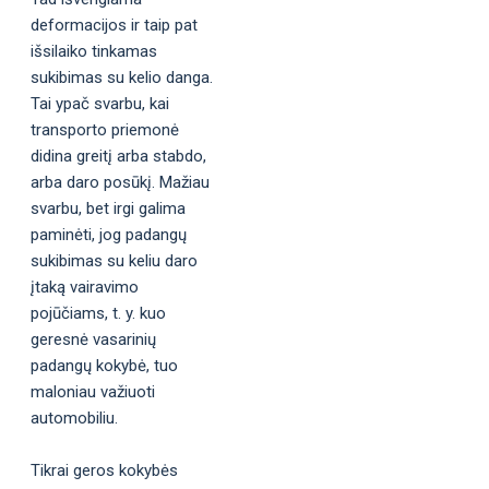
deformacijos ir taip pat
išsilaiko tinkamas
sukibimas su kelio danga.
Tai ypač svarbu, kai
transporto priemonė
didina greitį arba stabdo,
arba daro posūkį. Mažiau
svarbu, bet irgi galima
paminėti, jog padangų
sukibimas su keliu daro
įtaką vairavimo
pojūčiams, t. y. kuo
geresnė vasarinių
padangų kokybė, tuo
maloniau važiuoti
automobiliu.
Tikrai geros kokybės