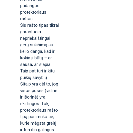
padangos
protektoriaus
raštas
Šis rašto tipas tikrai
garantuoja
nepriekaištingai
gerą sukibimą su
kelio danga, kad ir
kokia ji būtų – ar
sausa, ar šlapia.
Taip pat turi ir kitų
puikių savybių.
Šitaip yra dėl to, jog
visos pusės (vidinė
ir išorinė) yra
skirtingos. Tokį
protektoriaus rašto
tipą pasirenka tie,
kurie mėgsta greitį
ir turi itin galingus