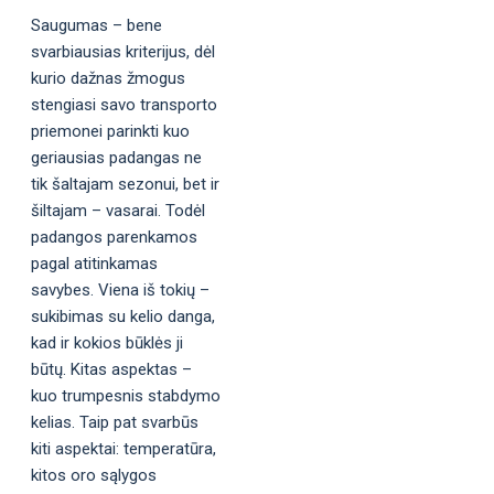
Saugumas – bene
svarbiausias kriterijus, dėl
kurio dažnas žmogus
stengiasi savo transporto
priemonei parinkti kuo
geriausias padangas ne
tik šaltajam sezonui, bet ir
šiltajam – vasarai. Todėl
padangos parenkamos
pagal atitinkamas
savybes. Viena iš tokių –
sukibimas su kelio danga,
kad ir kokios būklės ji
būtų. Kitas aspektas –
kuo trumpesnis stabdymo
kelias. Taip pat svarbūs
kiti aspektai: temperatūra,
kitos oro sąlygos