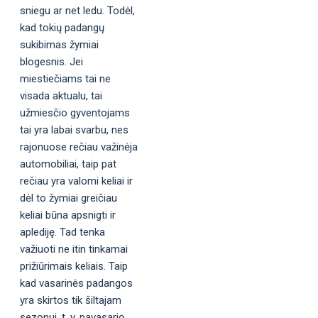
sniegu ar net ledu. Todėl,
kad tokių padangų
sukibimas žymiai
blogesnis. Jei
miestiečiams tai ne
visada aktualu, tai
užmiesčio gyventojams
tai yra labai svarbu, nes
rajonuose rečiau važinėja
automobiliai, taip pat
rečiau yra valomi keliai ir
dėl to žymiai greičiau
keliai būna apsnigti ir
aplediję. Tad tenka
važiuoti ne itin tinkamai
prižiūrimais keliais. Taip
kad vasarinės padangos
yra skirtos tik šiltajam
sezonui, t. y. pavasario