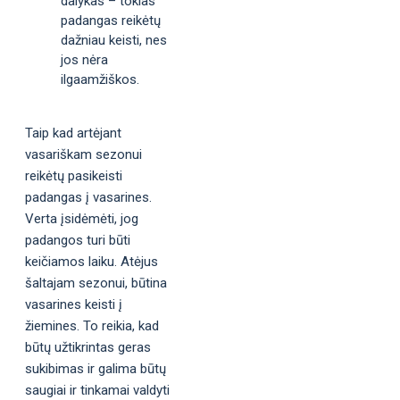
dalykas – tokias
padangas reikėtų
dažniau keisti, nes
jos nėra
ilgaamžiškos.
Taip kad artėjant
vasariškam sezonui
reikėtų pasikeisti
padangas į vasarines.
Verta įsidėmėti, jog
padangos turi būti
keičiamos laiku. Atėjus
šaltajam sezonui, būtina
vasarines keisti į
žiemines. To reikia, kad
būtų užtikrintas geras
sukibimas ir galima būtų
saugiai ir tinkamai valdyti