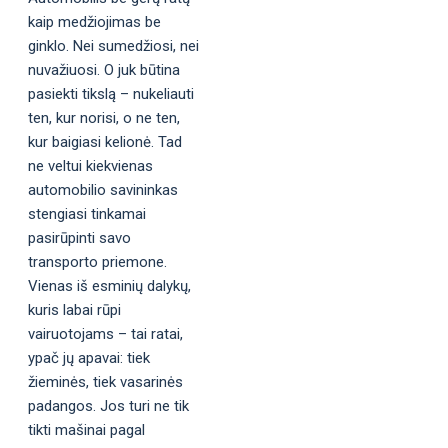
kaip medžiojimas be
ginklo. Nei sumedžiosi, nei
nuvažiuosi. O juk būtina
pasiekti tikslą – nukeliauti
ten, kur norisi, o ne ten,
kur baigiasi kelionė. Tad
ne veltui kiekvienas
automobilio savininkas
stengiasi tinkamai
pasirūpinti savo
transporto priemone.
Vienas iš esminių dalykų,
kuris labai rūpi
vairuotojams – tai ratai,
ypač jų apavai: tiek
žieminės, tiek vasarinės
padangos. Jos turi ne tik
tikti mašinai pagal