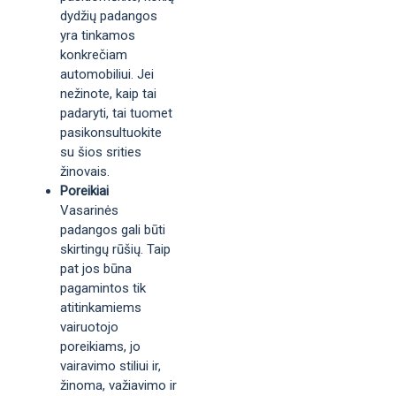
dydžių padangos
yra tinkamos
konkrečiam
automobiliui. Jei
nežinote, kaip tai
padaryti, tai tuomet
pasikonsultuokite
su šios srities
žinovais.
Poreikiai
Vasarinės
padangos gali būti
skirtingų rūšių. Taip
pat jos būna
pagamintos tik
atitinkamiems
vairuotojo
poreikiams, jo
vairavimo stiliui ir,
žinoma, važiavimo ir