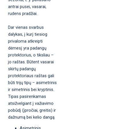
antrai pusei, vasarai,
rudens pradžiai.
Dar vienas svarbus
dalykas, į kurį tiesiog
privaloma atkreipti
dėmesį yra padangų
protektorius, o tiksliau –
jo raštas. Būtent vasarai
skirtų padangų
protektoriaus raštas gali
būti trijų tipų – asimetrinis
ir simetrinis bei kryptinis.
Tipas pasirenkamas
atsižvelgiant į važiavimo
pobūdį (įpročiai, greitis) ir
dažnumą bei kelio dangą.
Asimetrinis