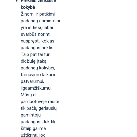
Prekinis ženklas ir
kokybė
Žinomi ir patikimi
padangų gamintojai
yra iš tiesų labai
svarbūs norint
nuspręsti, kokias
padangas rinktis.
Taip pat tai turi
didžiulę įtaką
padangų kokybei,
tarnavimo laikui ir
patvarumui,
ilgaamžiškumui.
Mūsų el.
parduotuvėje rasite
tik pačių geriausių
gamintojų
padangas. Juk tik
šitaip galima
užtikrinti, jog