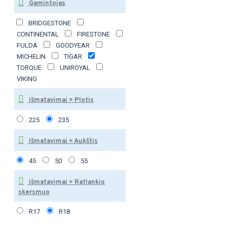
Gamintojas
BRIDGESTONE
CONTINENTAL
FIRESTONE
FULDA
GOODYEAR
MICHELIN
TIGAR
TORQUE
UNIROYAL
VIKING
Išmatavimai > Plotis
225
235
Išmatavimai > Aukštis
45
50
55
Išmatavimai > Ratlankio
skersmuo
R17
R18