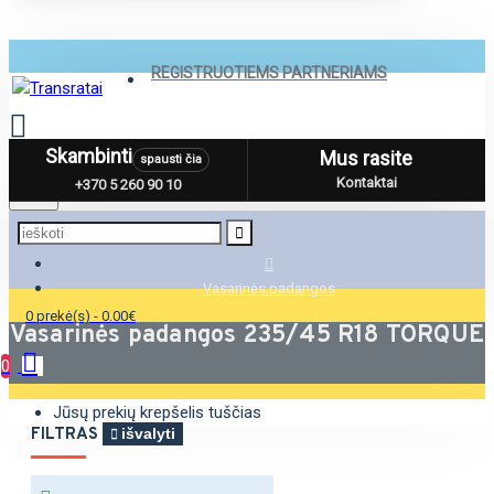
REGISTRUOTIEMS PARTNERIAMS
Skambinti
Mus rasite
spausti čia
Menu
Kontaktai
+370 5 260 90 10
Vasarinės padangos
0 prekė(s) - 0.00€
Vasarinės padangos 235/45 R18 TORQUE
0
Jūsų prekių krepšelis tuščias
FILTRAS
išvalyti