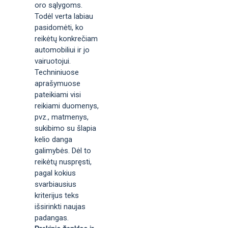
oro sąlygoms.
Todėl verta labiau
pasidomėti, ko
reikėtų konkrečiam
automobiliui ir jo
vairuotojui.
Techniniuose
aprašymuose
pateikiami visi
reikiami duomenys,
pvz., matmenys,
sukibimo su šlapia
kelio danga
galimybės. Dėl to
reikėtų nuspręsti,
pagal kokius
svarbiausius
kriterijus teks
išsirinkti naujas
padangas.