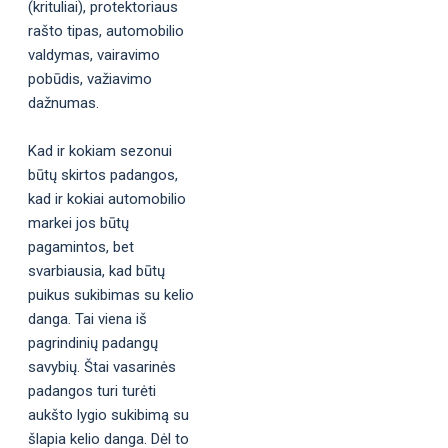
(krituliai), protektoriaus
rašto tipas, automobilio
valdymas, vairavimo
pobūdis, važiavimo
dažnumas.
Kad ir kokiam sezonui
būtų skirtos padangos,
kad ir kokiai automobilio
markei jos būtų
pagamintos, bet
svarbiausia, kad būtų
puikus sukibimas su kelio
danga. Tai viena iš
pagrindinių padangų
savybių. Štai vasarinės
padangos turi turėti
aukšto lygio sukibimą su
šlapia kelio danga. Dėl to