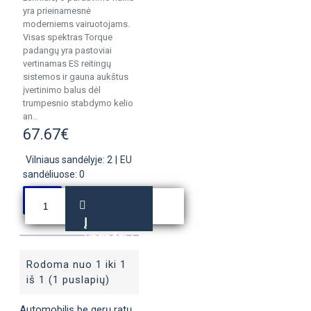
yra prieinamesnė
moderniems vairuotojams.
Visas spektras Torque
padangų yra pastoviai
vertinamas ES reitingų
sistemos ir gauna aukštus
įvertinimo balus dėl
trumpesnio stabdymo kelio
an..
67.67€
Vilniaus sandėlyje: 2
|
EU
sandėliuose: 0
Į
KREPŠELĮ
Rodoma nuo 1 iki 1
iš 1 (1 puslapių)
Automobilis be gerų ratų