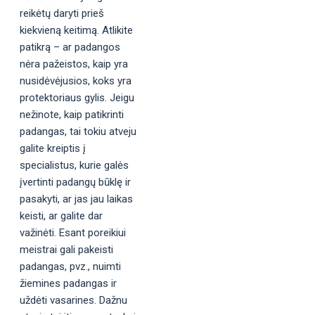
reikėtų daryti prieš
kiekvieną keitimą. Atlikite
patikrą – ar padangos
nėra pažeistos, kaip yra
nusidėvėjusios, koks yra
protektoriaus gylis. Jeigu
nežinote, kaip patikrinti
padangas, tai tokiu atveju
galite kreiptis į
specialistus, kurie galės
įvertinti padangų būklę ir
pasakyti, ar jas jau laikas
keisti, ar galite dar
važinėti. Esant poreikiui
meistrai gali pakeisti
padangas, pvz., nuimti
žiemines padangas ir
uždėti vasarines. Dažnu