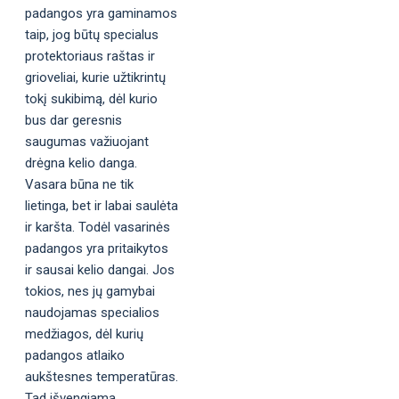
padangos yra gaminamos
taip, jog būtų specialus
protektoriaus raštas ir
grioveliai, kurie užtikrintų
tokį sukibimą, dėl kurio
bus dar geresnis
saugumas važiuojant
drėgna kelio danga.
Vasara būna ne tik
lietinga, bet ir labai saulėta
ir karšta. Todėl vasarinės
padangos yra pritaikytos
ir sausai kelio dangai. Jos
tokios, nes jų gamybai
naudojamas specialios
medžiagos, dėl kurių
padangos atlaiko
aukštesnes temperatūras.
Tad išvengiama