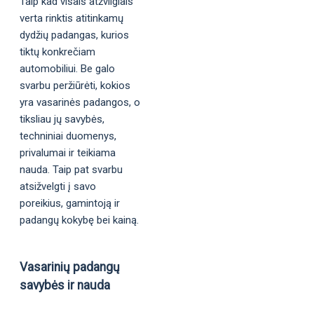
Taip kad visais atžvilgiais
verta rinktis atitinkamų
dydžių padangas, kurios
tiktų konkrečiam
automobiliui. Be galo
svarbu peržiūrėti, kokios
yra vasarinės padangos, o
tiksliau jų savybės,
techniniai duomenys,
privalumai ir teikiama
nauda. Taip pat svarbu
atsižvelgti į savo
poreikius, gamintoją ir
padangų kokybę bei kainą.
Vasarinių padangų
savybės ir nauda