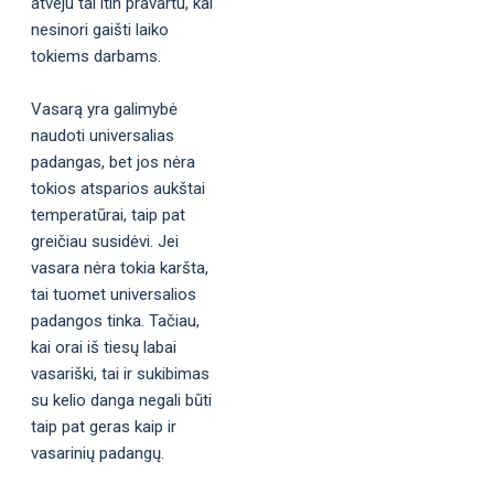
atveju tai itin pravartu, kai
nesinori gaišti laiko
tokiems darbams.
Vasarą yra galimybė
naudoti universalias
padangas, bet jos nėra
tokios atsparios aukštai
temperatūrai, taip pat
greičiau susidėvi. Jei
vasara nėra tokia karšta,
tai tuomet universalios
padangos tinka. Tačiau,
kai orai iš tiesų labai
vasariški, tai ir sukibimas
su kelio danga negali būti
taip pat geras kaip ir
vasarinių padangų.