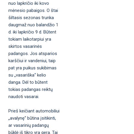
nuo lapkričio iki kovo
mėnesio pabaigos. O štai
šiltasis sezonas trunka
daugmaž nuo balandžio 1
d. iki lapkričio 9 d. Būtent
tokiam laikotarpiui yra
skirtos vasarinės
padangos. Jos atsparios
karščiui ir vandeniui, taip
pat yra puikus sukibimas
su „vasariška“ kelio
danga. Dėl to būtent
tokias padangas reiktų
naudoti vasarai.
Prieš keičiant automobiliui
„avalynę“ būtina įsitikinti,
ar vasarinių padangų
būklė iš tikro yra gera. Tai