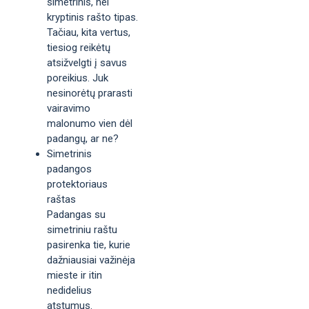
simetrinis, nei
kryptinis rašto tipas.
Tačiau, kita vertus,
tiesiog reikėtų
atsižvelgti į savus
poreikius. Juk
nesinorėtų prarasti
vairavimo
malonumo vien dėl
padangų, ar ne?
Simetrinis
padangos
protektoriaus
raštas
Padangas su
simetriniu raštu
pasirenka tie, kurie
dažniausiai važinėja
mieste ir itin
nedidelius
atstumus.