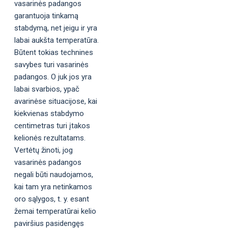
vasarinės padangos
garantuoja tinkamą
stabdymą, net jeigu ir yra
labai aukšta temperatūra.
Būtent tokias technines
savybes turi vasarinės
padangos. O juk jos yra
labai svarbios, ypač
avarinėse situacijose, kai
kiekvienas stabdymo
centimetras turi įtakos
kelionės rezultatams.
Vertėtų žinoti, jog
vasarinės padangos
negali būti naudojamos,
kai tam yra netinkamos
oro sąlygos, t. y. esant
žemai temperatūrai kelio
paviršius pasidengęs