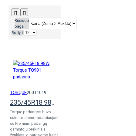
Rūšiuoti
pagal:
Rodyti:
TORQUE
200T1019
235/45R18 98W Torque TQ901 padanga
Torque padangos buvo
sukurtos bendradarbiaujant
su Premium padangų
gamintojų prekiniais
ženklais, o pardavimo kaina