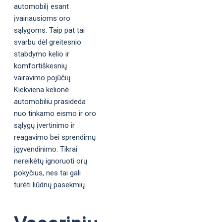
automobilį esant
įvairiausioms oro
sąlygoms. Taip pat tai
svarbu dėl greitesnio
stabdymo kelio ir
komfortiškesnių
vairavimo pojūčių.
Kiekviena kelionė
automobiliu prasideda
nuo tinkamo eismo ir oro
sąlygų įvertinimo ir
reagavimo bei sprendimų
įgyvendinimo. Tikrai
nereikėtų ignoruoti orų
pokyčius, nes tai gali
turėti liūdnų pasekmių.