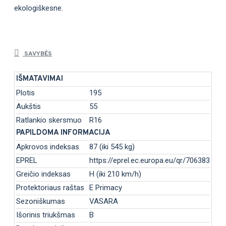
ekologiškesne.
SAVYBĖS
IŠMATAVIMAI
Plotis
195
Aukštis
55
Ratlankio skersmuo
R16
PAPILDOMA INFORMACIJA
Apkrovos indeksas
87 (iki 545 kg)
EPREL
https://eprel.ec.europa.eu/qr/706383
Greičio indeksas
H (iki 210 km/h)
Protektoriaus raštas
E Primacy
Sezoniškumas
VASARA
Išorinis triukšmas
B