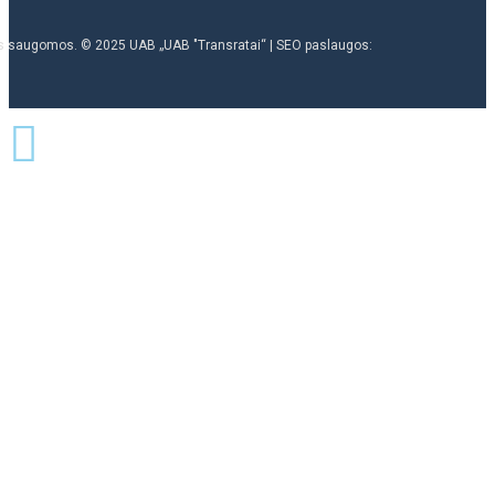
ės saugomos. © 2025 UAB „UAB "Transratai“ | SEO paslaugos: