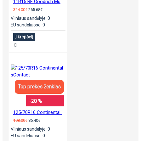
11R15 BF Goodrich Mud Terrain KM3
324.00€
265.68€
Vilniaus sandėlyje: 0
EU sandėliuose: 0
Į krepšelį
Top prekės ženklas
-20 %
125/70R16 Continental sContact
108.00€
86.40€
Vilniaus sandėlyje: 0
EU sandėliuose: 0