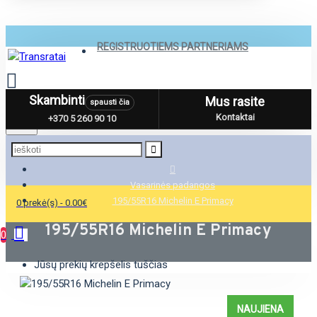
REGISTRUOTIEMS PARTNERIAMS
Skambinti
Mus rasite
spausti čia
Menu
Kontaktai
+370 5 260 90 10
Vasarinės padangos
195/55R16 Michelin E Primacy
0 prekė(s) - 0.00€
195/55R16 Michelin E Primacy
0
Jūsų prekių krepšelis tuščias
NAUJIENA