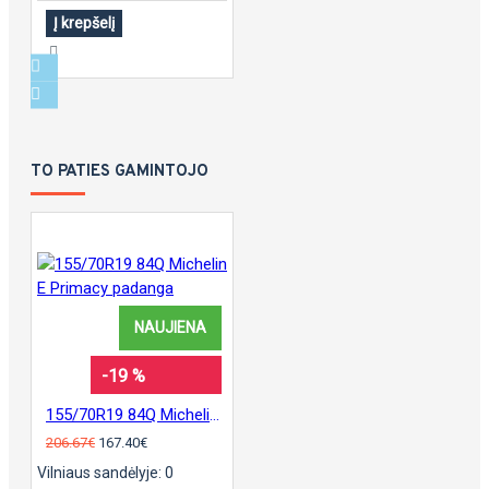
Į krepšelį
TO PATIES GAMINTOJO
NAUJIENA
-19 %
155/70R19 84Q Michelin E Primacy padanga
206.67€
167.40€
Vilniaus sandėlyje: 0