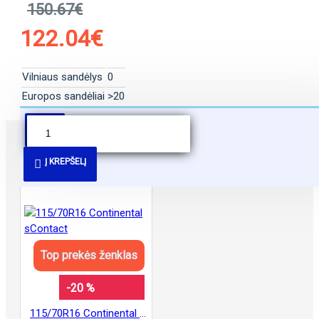
150.67€
122.04€
Vilniaus sandėlys
0
Europos sandėliai
>20
PANAŠŪS PASIŪLYMAI
Į KREPŠELĮ
Top prekės ženklas
-20 %
115/70R16 Continental sContact