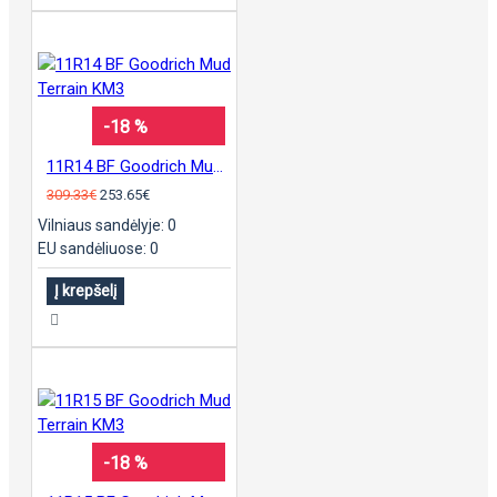
-18 %
11R14 BF Goodrich Mud Terrain KM3
309.33€
253.65€
Vilniaus sandėlyje: 0
EU sandėliuose: 0
Į krepšelį
-18 %