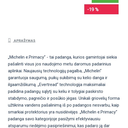
-19 %
APRAŠYMAS
„Michelin e.Primacy“ - tai padanga, kurios gamintojai siekia
pašalinti visus jos naudojimo metu daromus padarinius
aplinkai. Naujausių technologijų pagalba, „Michelin“
garantuoja saugumą, puikų sukibimą su kelio danga ir
ilgaamžiškumą. „Evertread“ technologija maksimaliai
padidina padangų sąlytį su keliu ir tolygiai paskirsto
stabdymo, pagreičio ir posūkio jėgas. Unikali griovelių forma
užtikrina vandens pašalinimą iš po padangos nesvarbu, kaip
smarkiai protektorius yra nusidėvėjęs. „Michelin e.Primacy“
padanga savo kategorijoje pasižymi efektyviausiu
atsparumu riedėjimo pasipriešinimui, kas padaro ją dar