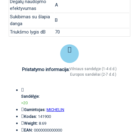
Degalų naudojimo
A
efektyvumas
Sukibimas su šlapia
B
danga
Triukšmo lygis dB
70
Pristatymo informacija:
Vilniaus sandėlyje (1-4 d.d.)
Europos sandėliai (2-7 d.d.)
Sandėlyje:
>20
Gamintojas:
MICHELIN
Kodas:
141900
Weight:
8.69
EAN:
0000000000000