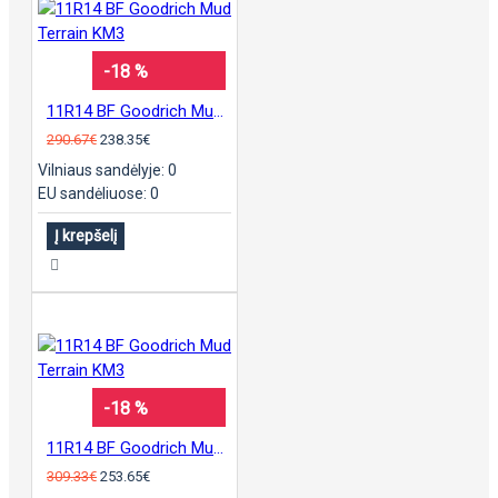
-18 %
11R14 BF Goodrich Mud Terrain KM3
290.67€
238.35€
Vilniaus sandėlyje: 0
EU sandėliuose: 0
Į krepšelį
-18 %
11R14 BF Goodrich Mud Terrain KM3
309.33€
253.65€