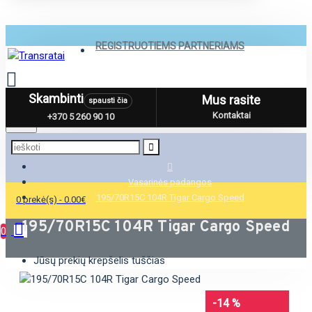
REGISTRUOTIEMS PARTNERIAMS
Skambinti
Mus rasite
spausti čia
Menu
Kontaktai
+370 5 260 90 10
Vasarinės padangos
195/70R15C 104R Tigar Cargo Speed
0 prekė(s) - 0.00€
195/70R15C 104R Tigar Cargo Speed
0
Jūsų prekių krepšelis tuščias
-14 %