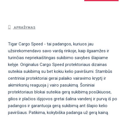
APRAŠYMAS
Tigar Cargo Speed - tai padangos, kuriuos jau
užsirekomendavo savo vardą rinkoje, kaip ilgaamžes ir
turinčias nepriekaištingas sukibimo savybes šlapiame
kelyje. Originalus Cargo Speed protektoriaus dizainas
suteikia sukibimą su bet kokiu kelio paviršiumi. Stambūs
centriniai protektoriai gerai palaiko vairavimo kryptį ir
akimirksnių reaguoja į vairo pasukimą. Šoniniai
protektoriaus blokai suteikia gerą sukibimą posūkiuose,
gilios ir plačios išpjovos gretai šalina vandenį ir purvą iš po
padangos ir garantuoja gerą sukibimą ant šlapio kelio
paviršiaus. Patikima, kokybiška padanga už gerą kainą.