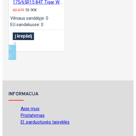
175/65R15 84T Tigar Winter padanga
62.67€
53.90€
Vilniaus sandėlyje: 0
EU sandėliuose: 0
Į krepšelį
INFORMACIJA
Apie mus
Pristatymas
El. parduotuvės taisyklės