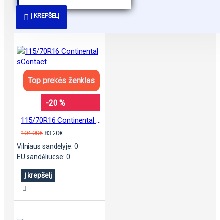
PANAŠŪS PASIŪLYMAI
Į KREPŠELĮ
Top prekės ženklas
-20 %
115/70R16 Continental sContact
104.00€
83.20€
Vilniaus sandėlyje: 0
EU sandėliuose: 0
Į krepšelį