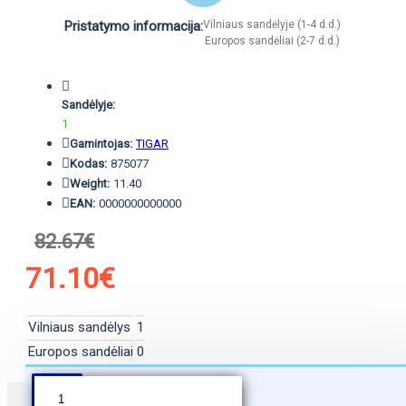
Pristatymo informacija:
Vilniaus sandėlyje (1-4 d.d.)
Europos sandėliai (2-7 d.d.)
Sandėlyje:
1
Gamintojas:
TIGAR
Kodas:
875077
Weight:
11.40
EAN:
0000000000000
82.67€
71.10€
Vilniaus sandėlys
1
Europos sandėliai
0