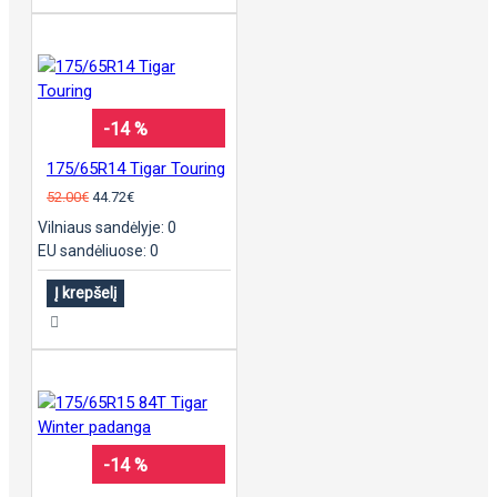
-14 %
175/65R14 Tigar Touring
52.00€
44.72€
Vilniaus sandėlyje: 0
EU sandėliuose: 0
Į krepšelį
-14 %