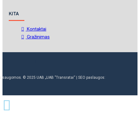
KITA
Kontaktai
Gražinimas
ės saugomos. © 2025 UAB „UAB "Transratai“ | SEO paslaugos: