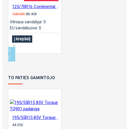
125/70R16 Continental sContact
108.00€
86.40€
Vilniaus sandėlyje: 0
EU sandėliuose: 0
Į krepšelį
TO PATIES GAMINTOJO
195/55R15 85V Torque TQ901 padanga
44.33€