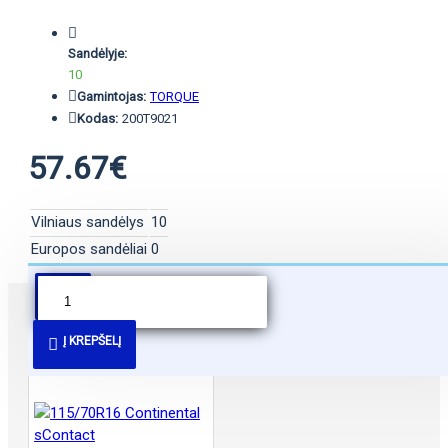
Sandėlyje:
10
Gamintojas:
TORQUE
Kodas:
200T9021
57.67€
Vilniaus sandėlys
10
Europos sandėliai
0
PANAŠŪS PASIŪLYMAI
Į KREPŠELĮ