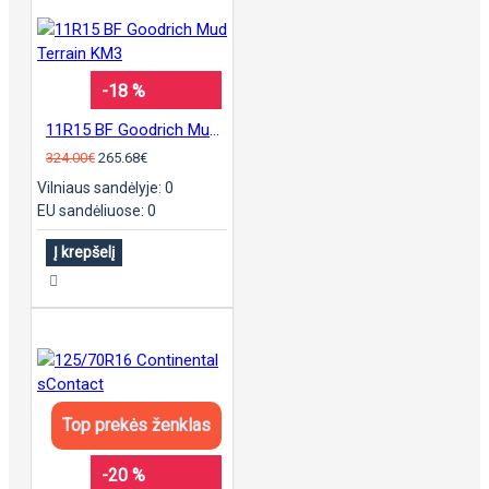
-18 %
11R15 BF Goodrich Mud Terrain KM3
324.00€
265.68€
Vilniaus sandėlyje: 0
EU sandėliuose: 0
Į krepšelį
Top prekės ženklas
-20 %