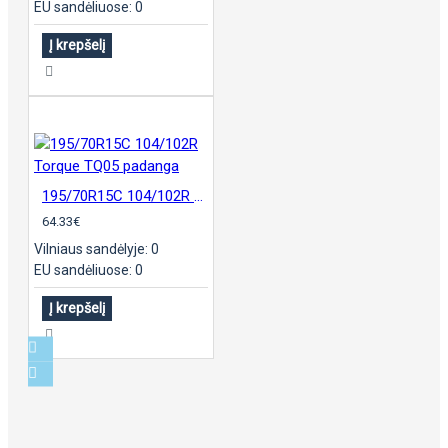
EU sandėliuose: 0
Į krepšelį
195/70R15C 104/102R Torque TQ05 padanga
64.33€
Vilniaus sandėlyje: 0
EU sandėliuose: 0
Į krepšelį