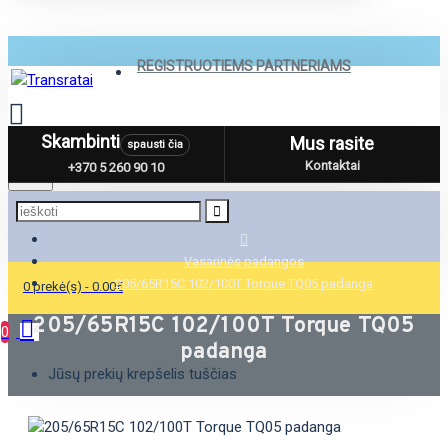
REGISTRUOTIEMS PARTNERIAMS
Skambinti
Mus rasite
spausti čia
Menu
Kontaktai
+370 5 260 90 10
Vasarinės padangos
205/65R15C 102/100T Torque TQ05 padanga
0 prekė(s) - 0.00€
205/65R15C 102/100T Torque TQ05
0
padanga
Jūsų prekių krepšelis tuščias