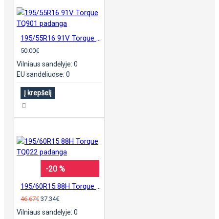
195/55R16 91V Torque TQ901 padanga
50.00€
Vilniaus sandėlyje: 0
EU sandėliuose: 0
Į krepšelį
-20 %
195/60R15 88H Torque TQ022 padanga
46.67€
37.34€
Vilniaus sandėlyje: 0