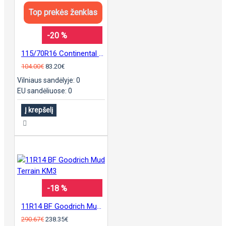
Top prekės ženklas
-20 %
115/70R16 Continental sContact
104.00€
83.20€
Vilniaus sandėlyje: 0
EU sandėliuose: 0
Į krepšelį
-18 %
11R14 BF Goodrich Mud Terrain KM3
290.67€
238.35€