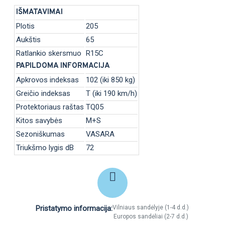
IŠMATAVIMAI
Plotis
205
Aukštis
65
Ratlankio skersmuo
R15C
PAPILDOMA INFORMACIJA
Apkrovos indeksas
102 (iki 850 kg)
Greičio indeksas
T (iki 190 km/h)
Protektoriaus raštas
TQ05
Kitos savybės
M+S
Sezoniškumas
VASARA
Triukšmo lygis dB
72
Pristatymo informacija:
Vilniaus sandėlyje (1-4 d.d.)
Europos sandėliai (2-7 d.d.)