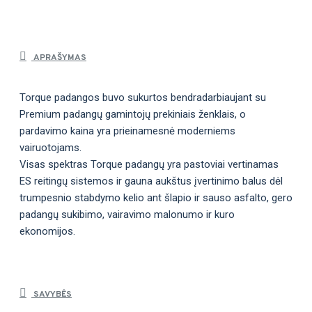
APRAŠYMAS
Torque padangos buvo sukurtos bendradarbiaujant su
Premium padangų gamintojų prekiniais ženklais, o
pardavimo kaina yra prieinamesnė moderniems
vairuotojams.
Visas spektras Torque padangų yra pastoviai vertinamas
ES reitingų sistemos ir gauna aukštus įvertinimo balus dėl
trumpesnio stabdymo kelio ant šlapio ir sauso asfalto, gero
padangų sukibimo, vairavimo malonumo ir kuro
ekonomijos.
SAVYBĖS