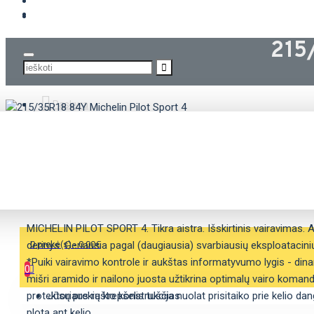
KROVININĖS PADANGOS
215
Paskyra
APRAŠYMAS
SAVYBĖS
MICHELIN PILOT SPORT 4. Tikra aistra. Išskirtinis vairavimas. 
derinys. Geriausia pagal (daugiausia) svarbiausių eksploatacini
0 prekė(s) - 0.00€
*Puiki vairavimo kontrole ir aukštas informatyvumo lygis - din
0
mišri aramido ir nailono juosta užtikrina optimalų vairo komand
protektoriaus rašto konstrukcija nuolat prisitaiko prie kelio da
Jūsų prekių krepšelis tuščias
plotą ant kelio.