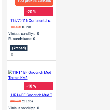
Top prekės ženklas
-20 %
115/70R16 Continental sContact
104.00€
83.20€
Vilniaus sandėlyje: 0
EU sandėliuose: 0
Į krepšelį
-18 %
11R14 BF Goodrich Mud Terrain KM3
290.67€
238.35€
Vilniaus sandėlyje: 0