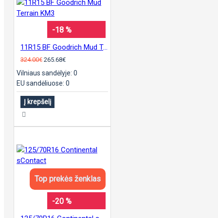
-18 %
11R15 BF Goodrich Mud Terrain KM3
324.00€
265.68€
Vilniaus sandėlyje: 0
EU sandėliuose: 0
Į krepšelį
Top prekės ženklas
-20 %