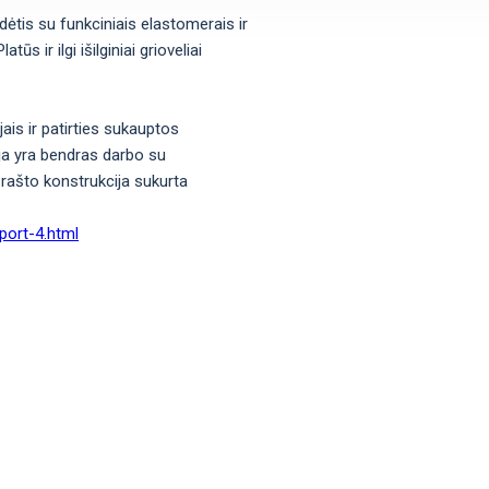
ėtis su funkciniais elastomerais ir
s ir ilgi išilginiai grioveliai
ais ir patirties sukauptos
ja yra bendras darbo su
 rašto konstrukcija sukurta
Sport-4.html