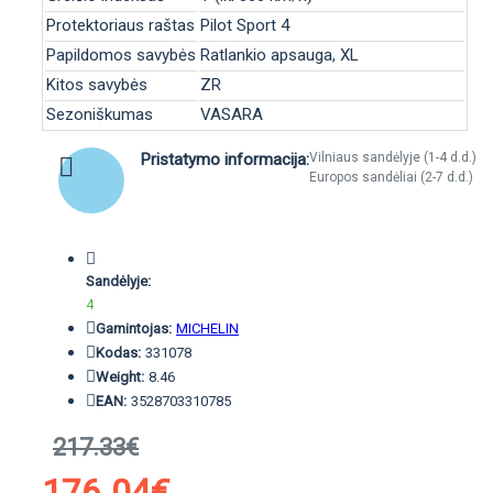
Protektoriaus raštas
Pilot Sport 4
Papildomos savybės
Ratlankio apsauga, XL
Kitos savybės
ZR
Sezoniškumas
VASARA
Pristatymo informacija:
Vilniaus sandėlyje (1-4 d.d.)
Europos sandėliai (2-7 d.d.)
Sandėlyje:
4
Gamintojas:
MICHELIN
Kodas:
331078
Weight:
8.46
EAN:
3528703310785
217.33€
176.04€