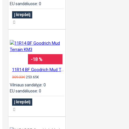
EU sandėliuose: 0
Į krepšelį
-18 %
11R14 BF Goodrich Mud Terrain KM3
309.33€
253.65€
Vilniaus sandėlyje: 0
EU sandėliuose: 0
Į krepšelį