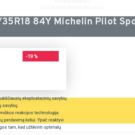
Vasarinės padangos
215/35R18 84Y Michelin Pilot Sport 4
/35R18 84Y Michelin Pilot Spo
-19 %
Aukščiausių eksploatacinių savybių
ų savybių:
amiškos reakcijos technologija:
ų perdavimą keliui. Ypač reaktyvi
ngos tam, kad užtikrinti optimalų