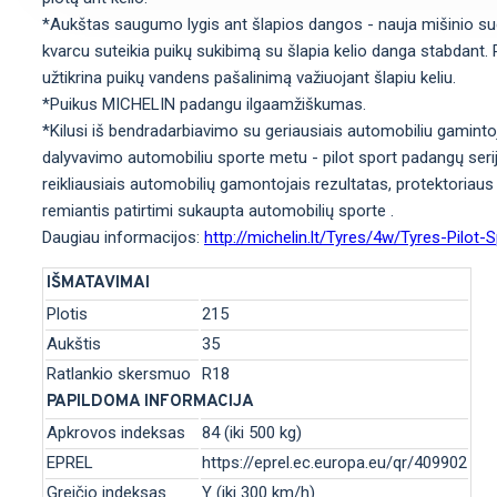
*Aukštas saugumo lygis ant šlapios dangos - nauja mišinio sud
kvarcu suteikia puikų sukibimą su šlapia kelio danga stabdant. Platū
užtikrina puikų vandens pašalinimą važiuojant šlapiu keliu.
*Puikus MICHELIN padangu ilgaamžiškumas.
*Kilusi iš bendradarbiavimo su geriausiais automobiliu gamintoj
dalyvavimo automobiliu sporte metu - pilot sport padangų seri
reikliausiais automobilių gamontojais rezultatas, protektoriaus
remiantis patirtimi sukaupta automobilių sporte .
Daugiau informacijos:
http://michelin.lt/Tyres/4w/Tyres-Pilot-
IŠMATAVIMAI
Plotis
215
Aukštis
35
Ratlankio skersmuo
R18
PAPILDOMA INFORMACIJA
Apkrovos indeksas
84 (iki 500 kg)
EPREL
https://eprel.ec.europa.eu/qr/409902
Greičio indeksas
Y (iki 300 km/h)