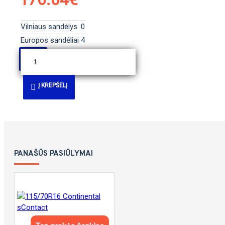
Vilniaus sandėlys
0
Europos sandėliai
4
Į KREPŠELĮ
PANAŠŪS PASIŪLYMAI