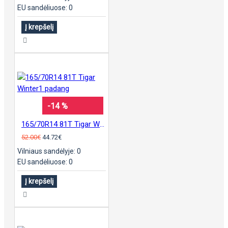
EU sandėliuose: 0
Į krepšelį
-14 %
165/70R14 81T Tigar Winter1 padang
52.00€
44.72€
Vilniaus sandėlyje: 0
EU sandėliuose: 0
Į krepšelį