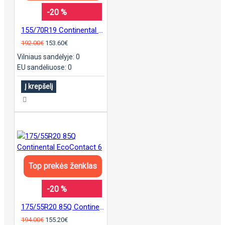
-20 %
155/70R19 Continental UltraContact pad.
192.00€
153.60€
Vilniaus sandėlyje: 0
EU sandėliuose: 0
Į krepšelį
Top prekės ženklas
-20 %
175/55R20 85Q Continental EcoContact 6
194.00€
155.20€