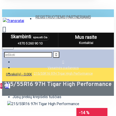
REGISTRUOTIEMS PARTNERIAMS
Skambinti
Mus rasite
spausti čia
Menu
Kontaktai
+370 5 260 90 10
Vasarinės padangos
215/55R16 97H Tigar High Performance
0 prekė(s) - 0.00€
215/55R16 97H Tigar High Performance
0
Jūsų prekių krepšelis tuščias
-14 %