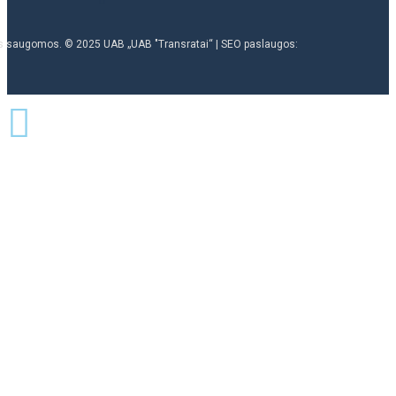
ės saugomos. © 2025 UAB „UAB "Transratai“ | SEO paslaugos: