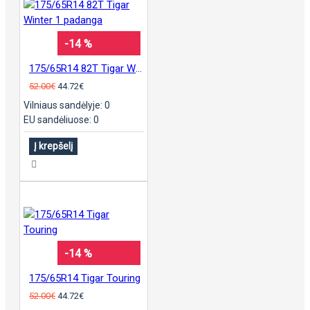
-14 %
175/65R14 82T Tigar Winter 1 padanga
52.00€
44.72€
Vilniaus sandėlyje: 0
EU sandėliuose: 0
Į krepšelį
-14 %
175/65R14 Tigar Touring
52.00€
44.72€