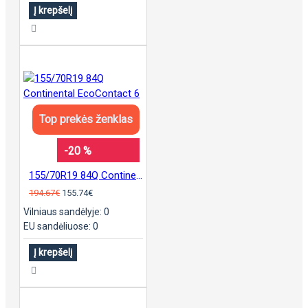
Į krepšelį
Top prekės ženklas
-20 %
155/70R19 84Q Continental EcoContact 6
194.67€
155.74€
Vilniaus sandėlyje: 0
EU sandėliuose: 0
Į krepšelį