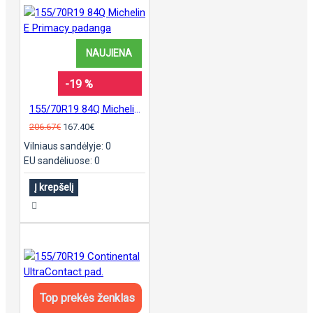
NAUJIENA
-19 %
155/70R19 84Q Michelin E Primacy padanga
206.67€
167.40€
Vilniaus sandėlyje: 0
EU sandėliuose: 0
Į krepšelį
Top prekės ženklas