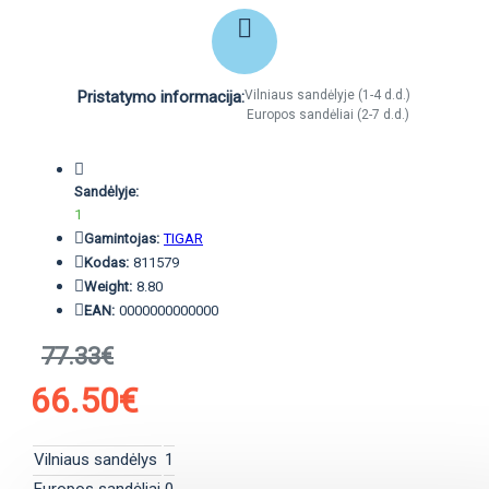
Pristatymo informacija:
Vilniaus sandėlyje (1-4 d.d.)
Europos sandėliai (2-7 d.d.)
Sandėlyje:
1
Gamintojas:
TIGAR
Kodas:
811579
Weight:
8.80
EAN:
0000000000000
77.33€
66.50€
Vilniaus sandėlys
1