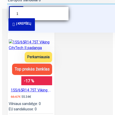
Europos sandėliai
0
PANAŠŪS PASIŪLYMAI
Į KREPŠELĮ
Perkamiausia
Top prekės ženklas
-17 %
155/65R14 75T Viking CityTech II padanga
66.67€
55.34€
Vilniaus sandėlyje: 0
EU sandėliuose: 0