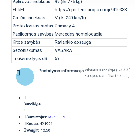
Apkrovos indeksas
99 (iki 775 kg)
EPREL
https://eprel.ec.europa.eu/qr/410333
Greičio indeksas
V (iki 240 km/h)
Protektoriaus raštas
Primacy 4
Papildomos savybės
Mercedes homologacija
Kitos savybės
Ratlankio apsauga
Sezoniškumas
VASARA
Triukšmo lygis dB
69
Pristatymo informacija:
Vilniaus sandėlyje (1-4 d.d.)
Europos sandėliai (2-7 d.d.)
Sandėlyje:
4
Gamintojas:
MICHELIN
Kodas:
421991
Weight:
10.60