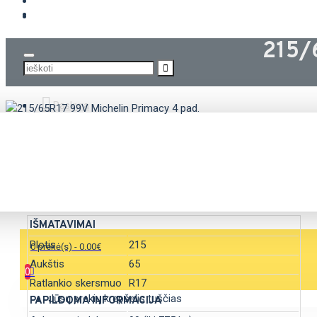
KROVININĖS PADANGOS
215/
Paskyra
SAVYBĖS
IŠMATAVIMAI
Plotis
215
0 prekė(s) - 0.00€
Aukštis
65
0
Ratlankio skersmuo
R17
Jūsų prekių krepšelis tuščias
PAPILDOMA INFORMACIJA