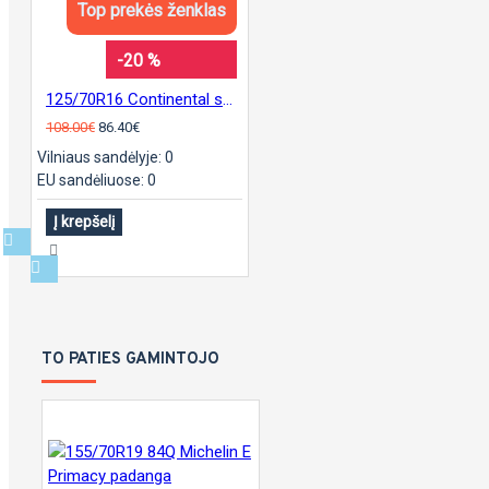
Top prekės ženklas
-20 %
125/70R16 Continental sContact
108.00€
86.40€
Vilniaus sandėlyje: 0
EU sandėliuose: 0
Į krepšelį
TO PATIES GAMINTOJO