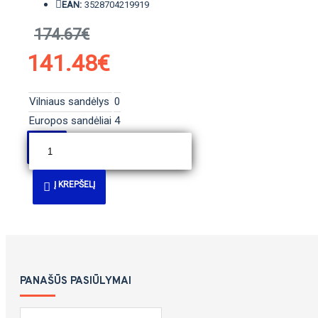
EAN:
3528704219919
174.67€
141.48€
Vilniaus sandėlys
0
Europos sandėliai
4
Į KREPŠELĮ
PANAŠŪS PASIŪLYMAI