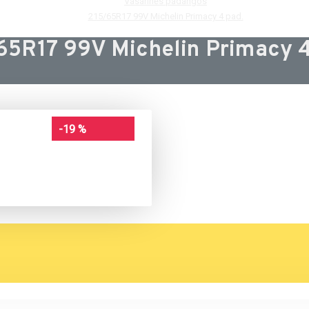
Vasarinės padangos
215/65R17 99V Michelin Primacy 4 pad.
65R17 99V Michelin Primacy 4
-19 %