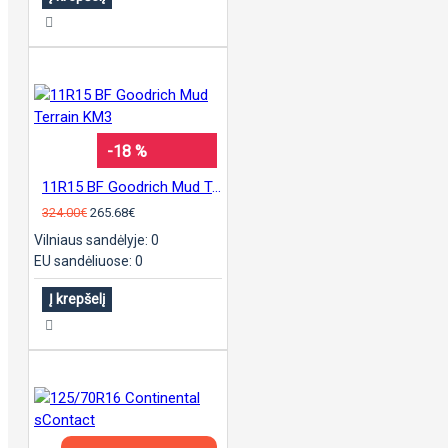
-18 %
11R15 BF Goodrich Mud Terrain KM3
324.00€
265.68€
Vilniaus sandėlyje: 0
EU sandėliuose: 0
Į krepšelį