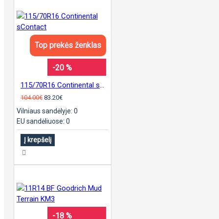
Top prekės ženklas
-20 %
115/70R16 Continental sContact
104.00€
83.20€
Vilniaus sandėlyje: 0
EU sandėliuose: 0
Į krepšelį
-18 %