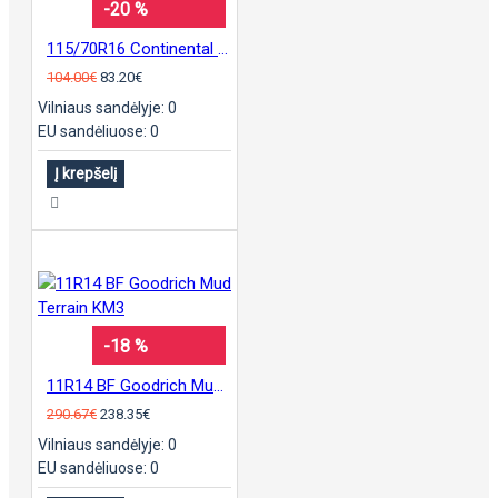
-20 %
115/70R16 Continental sContact
104.00€
83.20€
Vilniaus sandėlyje: 0
EU sandėliuose: 0
Į krepšelį
-18 %
11R14 BF Goodrich Mud Terrain KM3
290.67€
238.35€
Vilniaus sandėlyje: 0
EU sandėliuose: 0