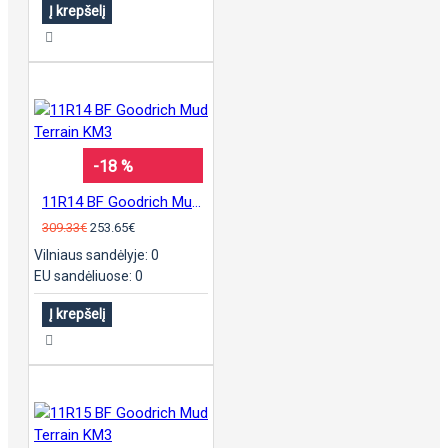
Į krepšelį
-18 %
11R14 BF Goodrich Mud Terrain KM3
309.33€
253.65€
Vilniaus sandėlyje: 0
EU sandėliuose: 0
Į krepšelį