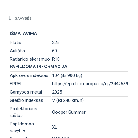
SAVYBĖS
IŠMATAVIMAI
Plotis
225
Aukštis
60
Ratlankio skersmuo
R18
PAPILDOMA INFORMACIJA
Apkrovos indeksas
104 (iki 900 kg)
EPREL
https://eprel.ec.europa.eu/qr/2442689
Gamybos metai
2025
Greičio indeksas
V (iki 240 km/h)
Protektoriaus
Cooper Summer
raštas
Papildomos
XL
savybės