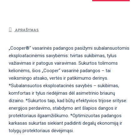
APRAŠYMAS
„Cooper®“ vasarinės padangos pasižymi subalansuotomis
eksploatacinėmis savybėmis: tvirtas sukibimas, tylus
važiavimas ir patogus vairavimas. Sukurtos tolimoms
kelionėms, šios „Cooper“ vasarinė padangos – tai
veiksmingo atsako, vertės ir patikimumo derinys.
*Subalansuotos eksploatacinės savybės – sukibimas,
komfortas ir tylus riedėjimas dėl asimetrinio briaunų
dizaino. *Sukurtos taip, kad būtų efektyvios trijose srityse:
energijos perdavimo, stabdymo ant šlapios dangos ir
protektoriaus ilgaamžiškumo. *Optimizuotas padangos
karkasas sukurtas siekiant padidinti degalų ekonomiją ir
tolygų protektoriaus dėvėjimąsi.