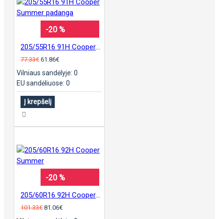
-20 %
205/55R16 91H Cooper Summer padanga
77.33€
61.86€
Vilniaus sandėlyje: 0
EU sandėliuose: 0
Į krepšelį
-20 %
205/60R16 92H Cooper Summer
101.33€
81.06€