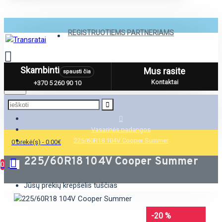
REGISTRUOTIEMS PARTNERIAMS
Skambinti
Mus rasite
spausti čia
Menu
Kontaktai
+370 5 260 90 10
Vasarinės padangos
225/60R18 104V Cooper Summer
0 prekė(s) - 0.00€
225/60R18 104V Cooper Summer
0
Jūsų prekių krepšelis tuščias
-20 %