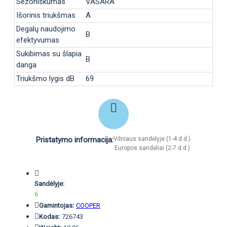
Sezoniškumas
VASARA
Išorinis triukšmas
A
Degalų naudojimo
B
efektyvumas
Sukibimas su šlapia
B
danga
Triukšmo lygis dB
69
Pristatymo informacija:
Vilniaus sandėlyje (1-4 d.d.)
Europos sandėliai (2-7 d.d.)
Sandėlyje:
6
Gamintojas:
COOPER
Kodas:
726743