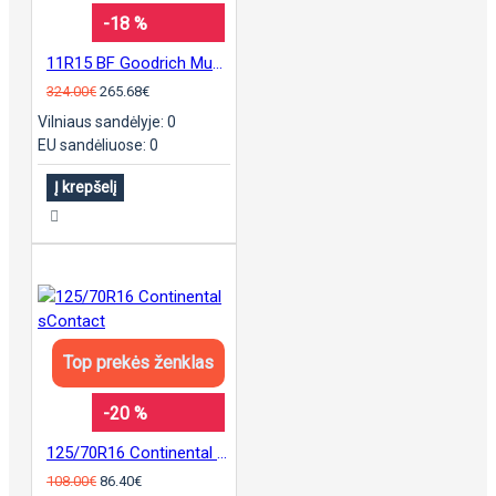
-18 %
11R15 BF Goodrich Mud Terrain KM3
324.00€
265.68€
Vilniaus sandėlyje: 0
EU sandėliuose: 0
Į krepšelį
Top prekės ženklas
-20 %
125/70R16 Continental sContact
108.00€
86.40€