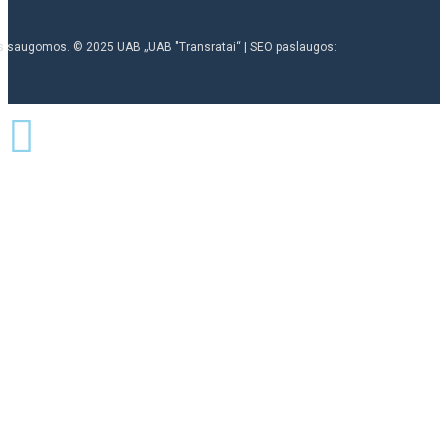
ės saugomos. © 2025 UAB „UAB "Transratai“ | SEO paslaugos: