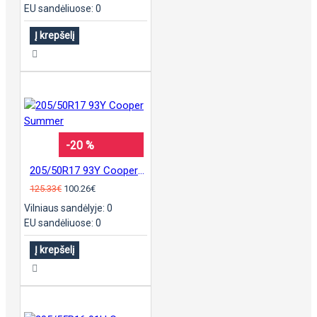
EU sandėliuose: 0
Į krepšelį
-20 %
205/50R17 93Y Cooper Summer
125.33€
100.26€
Vilniaus sandėlyje: 0
EU sandėliuose: 0
Į krepšelį