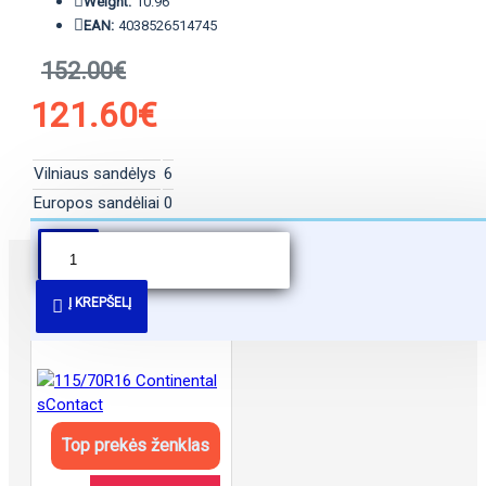
Weight:
10.96
EAN:
4038526514745
152.00€
121.60€
Vilniaus sandėlys
6
Europos sandėliai
0
PANAŠŪS PASIŪLYMAI
Į KREPŠELĮ
Top prekės ženklas