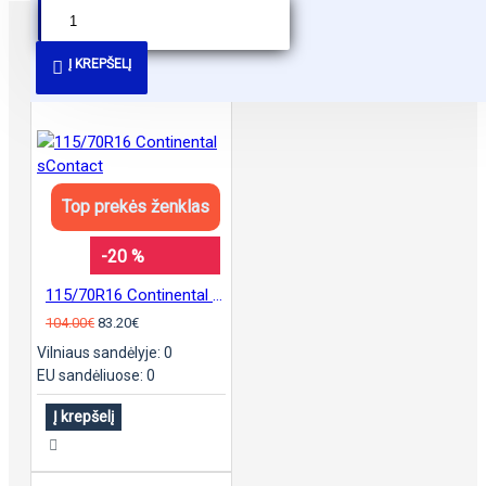
PANAŠŪS PASIŪLYMAI
Į KREPŠELĮ
Top prekės ženklas
-20 %
115/70R16 Continental sContact
104.00€
83.20€
Vilniaus sandėlyje: 0
EU sandėliuose: 0
Į krepšelį