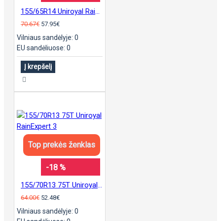
155/65R14 Uniroyal RainExpert 5
70.67€
57.95€
Vilniaus sandėlyje: 0
EU sandėliuose: 0
Į krepšelį
Top prekės ženklas
-18 %
155/70R13 75T Uniroyal RainExpert 3
64.00€
52.48€
Vilniaus sandėlyje: 0