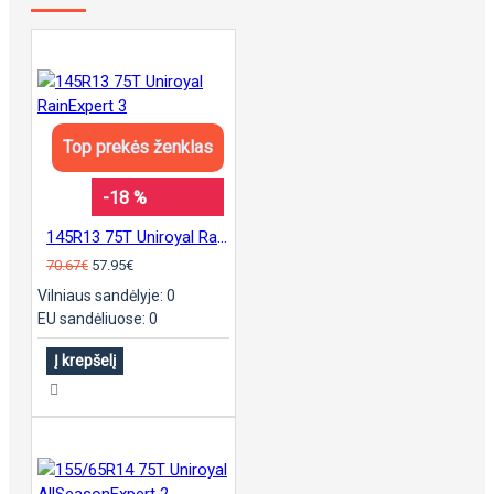
Top prekės ženklas
-18 %
145R13 75T Uniroyal RainExpert 3
70.67€
57.95€
Vilniaus sandėlyje: 0
EU sandėliuose: 0
Į krepšelį