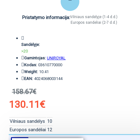
Pristatymo informacija:
Vilniaus sandėlyje (1-4 d.d.)
Europos sandėliai (2-7 d.d.)
Sandėlyje:
>20
Gamintojas:
UNIROYAL
Kodas:
03610770000
Weight:
10.41
EAN:
4024068003144
158.67€
130.11€
Vilniaus sandėlys
10
Europos sandėliai
12