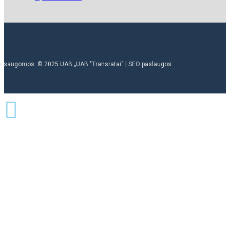
ės saugomos. © 2025 UAB „UAB "Transratai“ | SEO paslaugos: