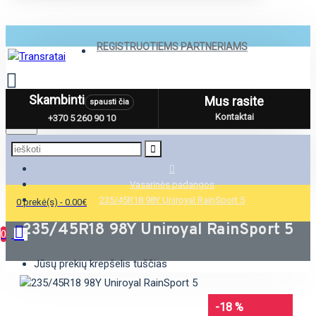
REGISTRUOTIEMS PARTNERIAMS
Skambinti
Mus rasite
spausti čia
Menu
Kontaktai
+370 5 260 90 10
Vasarinės padangos
235/45R18 98Y Uniroyal RainSport 5
0 prekė(s) - 0.00€
235/45R18 98Y Uniroyal RainSport 5
0
Jūsų prekių krepšelis tuščias
-18 %