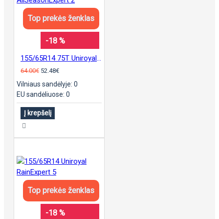
Top prekės ženklas
-18 %
155/65R14 75T Uniroyal AllSeasonExpert 2
64.00€
52.48€
Vilniaus sandėlyje: 0
EU sandėliuose: 0
Į krepšelį
Top prekės ženklas
-18 %