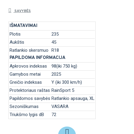
SAVYBĖS
IŠMATAVIMAI
Plotis
235
Aukštis
45
Ratlankio skersmuo
R18
PAPILDOMA INFORMACIJA
Apkrovos indeksas
98(iki 750 kg)
Gamybos metai
2025
Greičio indeksas
Y (iki 300 km/h)
Protektoriaus raštas
RainSport 5
Papildomos savybės
Ratlankio apsauga, XL
Sezoniškumas
VASARA
Triukšmo lygis dB
72