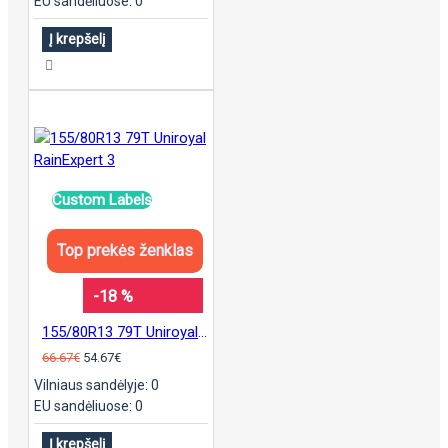
EU sandėliuose: 0
Į krepšelį
Custom Labels
Top prekės ženklas
-18 %
155/80R13 79T Uniroyal RainExpert 3
66.67€
54.67€
Vilniaus sandėlyje: 0
EU sandėliuose: 0
Į krepšelį