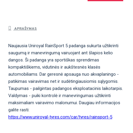
APRAŠYMAS
Naujausia Uniroyal RainSport 5 padanga sukurta užtikrinti
saugumą ir manevringumą vairuojant ant šlapios kelio
dangos. Ši padanga yra sportiškas sprendimas
kompaktiškiems, vidutinės ir aukštesnės klasės
automobiliams. Dar geresnė apsauga nuo akvaplaningo -
patikimas vairavimas net ir sudėtingiausiomis sąlygomis.
Taupumas - pailgintas padangos eksploatacinis laikotarpis.
Valdymas - puiki kontrolė ir manevringumas užtikrinti
maksimaliam vairavimo malonumui. Daugiau informacijos
galite rasti:
https://www.uniroyal-tyres.com/car/tyres/rainsport-5