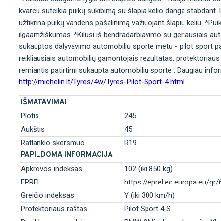
kvarcu suteikia puikų sukibimą su šlapia kelio danga stabdant. Platū
užtikrina puikų vandens pašalinimą važiuojant šlapiu keliu. *
ilgaamžiškumas. *Kilusi iš bendradarbiavimo su geriausiais auto
sukauptos dalyvavimo automobiliu sporte metu - pilot sport p
reikliausiais automobilių gamontojais rezultatas, protektoriaus
remiantis patirtimi sukaupta automobilių sporte . Daugiau info
http://michelin.lt/Tyres/4w/Tyres-Pilot-Sport-4.html
IŠMATAVIMAI
Plotis
245
Aukštis
45
Ratlankio skersmuo
R19
PAPILDOMA INFORMACIJA
Apkrovos indeksas
102 (iki 850 kg)
EPREL
https://eprel.ec.europa.eu/qr
Greičio indeksas
Y (iki 300 km/h)
Protektoriaus raštas
Pilot Sport 4 S