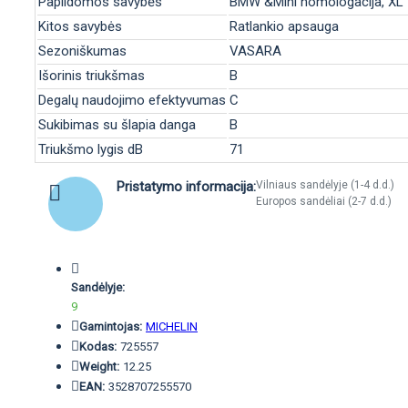
Papildomos savybės
BMW &Mini homologacija, XL
Kitos savybės
Ratlankio apsauga
Sezoniškumas
VASARA
Išorinis triukšmas
B
Degalų naudojimo efektyvumas
C
Sukibimas su šlapia danga
B
Triukšmo lygis dB
71
Pristatymo informacija:
Vilniaus sandėlyje (1-4 d.d.)
Europos sandėliai (2-7 d.d.)
Sandėlyje:
9
Gamintojas:
MICHELIN
Kodas:
725557
Weight:
12.25
EAN:
3528707255570