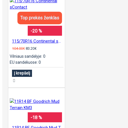
Top prekės ženklas
-20 %
115/70R16 Continental sContact
104.00€
83.20€
Vilniaus sandėlyje: 0
EU sandėliuose: 0
Į krepšelį
-18 %
11R14 BF Goodrich Mud Terrain KM3