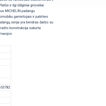
s ir ilgi išilginiai grioveliai
Puikus MICHELIN padangu
mobiliu gamintojais ir patirties
adangų serija yra bendras darbo su
 rašto konstrukcija sukurta
rmacijos:
/653782