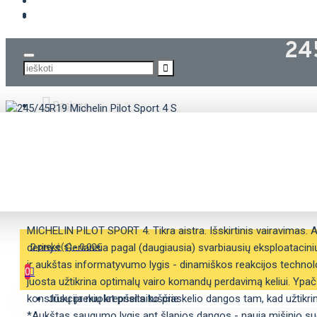
KROVININĖS PADANGOS
24
Paskyra
APRAŠYMAS
SAVYBĖS
MICHELIN PILOT SPORT 4. Tikra aistra. Išskirtinis vairavimas. 
derinys. Geriausia pagal (daugiausia) svarbiausių eksploatacini
0 prekė(s) - 0.00€
ir aukštas informatyvumo lygis - dinamiškos reakcijos technolo
0
juosta užtikrina optimalų vairo komandų perdavimą keliui. Ypač
konstrukcija nuolat prisitaiko prie kelio dangos tam, kad užtikrin
Jūsų prekių krepšelis tuščias
*Aukštas saugumo lygis ant šlapios dangos - nauja mišinio sud