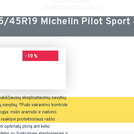
Vasarinės padangos
245/45R19 Michelin Pilot Sport 4 S
5/45R19 Michelin Pilot Sport 
-19 %
Aukščiausių eksploatacinių savybių
ų savybių: *Puiki vairavimo kontrole
gija: mišri aramido ir nailono
 reaktyvi protektoriaus rašto
ti optimalų plotą ant kelio.
ėtis su funkciniais elastomerais ir