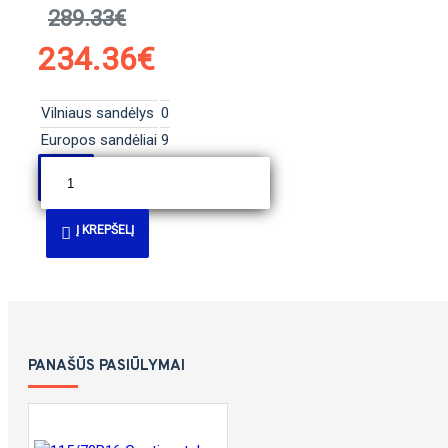
289.33€
234.36€
Vilniaus sandėlys
0
Europos sandėliai
9
Į KREPŠELĮ
PANAŠŪS PASIŪLYMAI