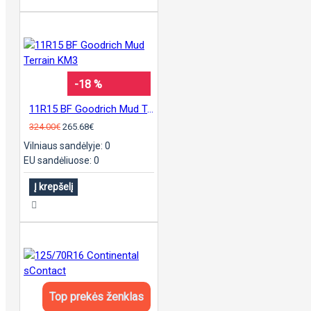
-18 %
11R15 BF Goodrich Mud Terrain KM3
324.00€
265.68€
Vilniaus sandėlyje: 0
EU sandėliuose: 0
Į krepšelį
Top prekės ženklas