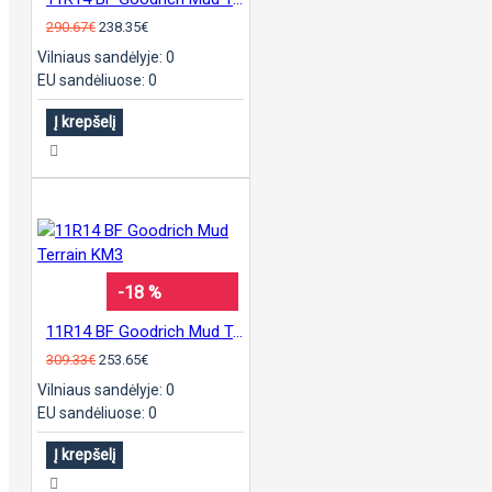
290.67€
238.35€
Vilniaus sandėlyje: 0
EU sandėliuose: 0
Į krepšelį
-18 %
11R14 BF Goodrich Mud Terrain KM3
309.33€
253.65€
Vilniaus sandėlyje: 0
EU sandėliuose: 0
Į krepšelį