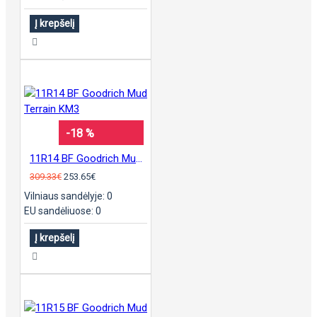
Į krepšelį
-18 %
11R14 BF Goodrich Mud Terrain KM3
309.33€
253.65€
Vilniaus sandėlyje: 0
EU sandėliuose: 0
Į krepšelį