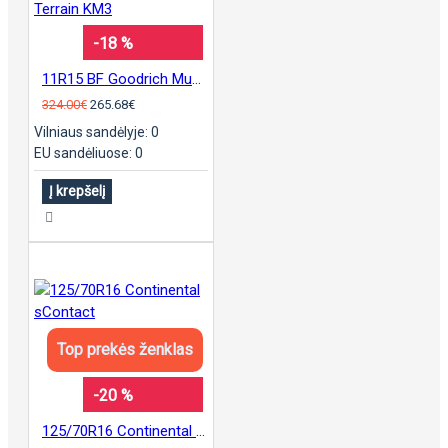
-18 %
11R15 BF Goodrich Mud Terrain KM3
324.00€
265.68€
Vilniaus sandėlyje: 0
EU sandėliuose: 0
Į krepšelį
Top prekės ženklas
-20 %
125/70R16 Continental sContact