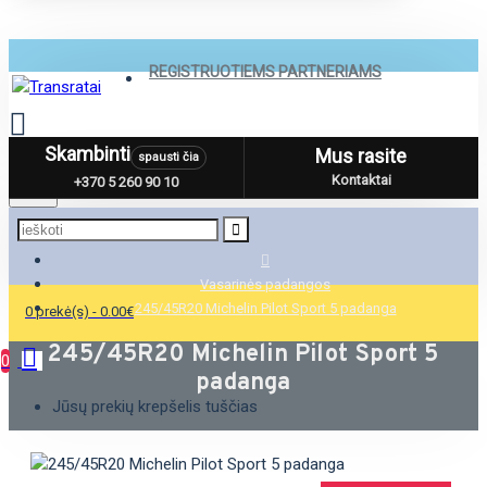
REGISTRUOTIEMS PARTNERIAMS
Skambinti
Mus rasite
spausti čia
Menu
Kontaktai
+370 5 260 90 10
Vasarinės padangos
245/45R20 Michelin Pilot Sport 5 padanga
0 prekė(s) - 0.00€
245/45R20 Michelin Pilot Sport 5
0
padanga
Jūsų prekių krepšelis tuščias