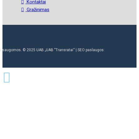
Kontaktai
Gražinimas
ės saugomos. © 2025 UAB „UAB "Transratai“ | SEO paslaugos: