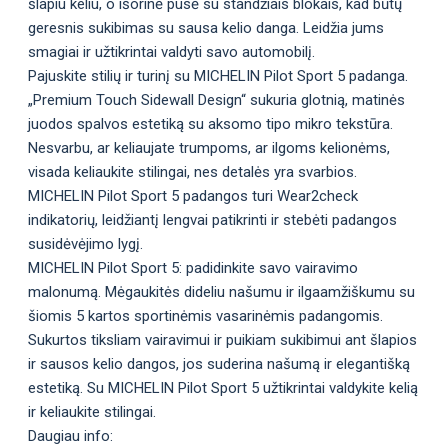
šlapiu keliu, o išorinė pusė su standžiais blokais, kad būtų
geresnis sukibimas su sausa kelio danga. Leidžia jums
smagiai ir užtikrintai valdyti savo automobilį.
Pajuskite stilių ir turinį su MICHELIN Pilot Sport 5 padanga.
„Premium Touch Sidewall Design“ sukuria glotnią, matinės
juodos spalvos estetiką su aksomo tipo mikro tekstūra.
Nesvarbu, ar keliaujate trumpoms, ar ilgoms kelionėms,
visada keliaukite stilingai, nes detalės yra svarbios.
MICHELIN Pilot Sport 5 padangos turi Wear2check
indikatorių, leidžiantį lengvai patikrinti ir stebėti padangos
susidėvėjimo lygį.
MICHELIN Pilot Sport 5: padidinkite savo vairavimo
malonumą. Mėgaukitės dideliu našumu ir ilgaamžiškumu su
šiomis 5 kartos sportinėmis vasarinėmis padangomis.
Sukurtos tiksliam vairavimui ir puikiam sukibimui ant šlapios
ir sausos kelio dangos, jos suderina našumą ir elegantišką
estetiką. Su MICHELIN Pilot Sport 5 užtikrintai valdykite kelią
ir keliaukite stilingai.
Daugiau info: