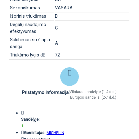
Sezoniškumas
VASARA
Išorinis triukšmas
B
Degalų naudojimo
C
efektyvumas
Sukibimas su šlapia
A
danga
Triukšmo lygis dB
72
Pristatymo informacija:
Vilniaus sandėlyje (1-4 d.d.)
Europos sandėliai (2-7 d.d.)
Sandėlyje:
1
Gamintojas:
MICHELIN