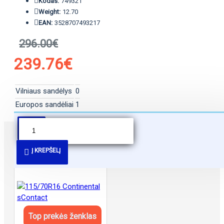
Kodas:
749321
Weight:
12.70
EAN:
3528707493217
296.00€
239.76€
Vilniaus sandėlys
0
Europos sandėliai
1
PANAŠŪS PASIŪLYMAI
Į KREPŠELĮ
Top prekės ženklas