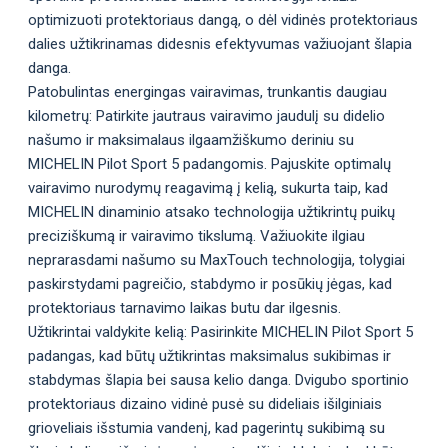
optimizuoti protektoriaus dangą, o dėl vidinės protektoriaus
dalies užtikrinamas didesnis efektyvumas važiuojant šlapia
danga.
Patobulintas energingas vairavimas, trunkantis daugiau
kilometrų: Patirkite jautraus vairavimo jaudulį su didelio
našumo ir maksimalaus ilgaamžiškumo deriniu su
MICHELIN Pilot Sport 5 padangomis. Pajuskite optimalų
vairavimo nurodymų reagavimą į kelią, sukurta taip, kad
MICHELIN dinaminio atsako technologija užtikrintų puikų
preciziškumą ir vairavimo tikslumą. Važiuokite ilgiau
neprarasdami našumo su MaxTouch technologija, tolygiai
paskirstydami pagreičio, stabdymo ir posūkių jėgas, kad
protektoriaus tarnavimo laikas butu dar ilgesnis.
Užtikrintai valdykite kelią: Pasirinkite MICHELIN Pilot Sport 5
padangas, kad būtų užtikrintas maksimalus sukibimas ir
stabdymas šlapia bei sausa kelio danga. Dvigubo sportinio
protektoriaus dizaino vidinė pusė su dideliais išilginiais
grioveliais išstumia vandenį, kad pagerintų sukibimą su