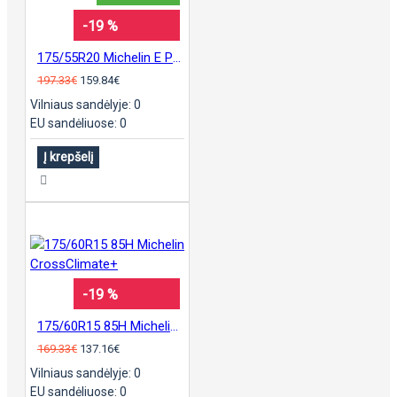
-19 %
175/55R20 Michelin E Primacy
197.33€
159.84€
Vilniaus sandėlyje: 0
EU sandėliuose: 0
Į krepšelį
-19 %
175/60R15 85H Michelin CrossClimate+
169.33€
137.16€
Vilniaus sandėlyje: 0
EU sandėliuose: 0