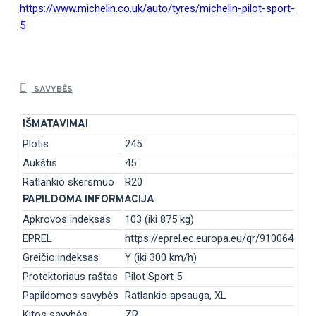
https://www.michelin.co.uk/auto/tyres/michelin-pilot-sport-
5
SAVYBĖS
IŠMATAVIMAI
Plotis
245
Aukštis
45
Ratlankio skersmuo
R20
PAPILDOMA INFORMACIJA
Apkrovos indeksas
103 (iki 875 kg)
EPREL
https://eprel.ec.europa.eu/qr/910064
Greičio indeksas
Y (iki 300 km/h)
Protektoriaus raštas
Pilot Sport 5
Papildomos savybės
Ratlankio apsauga, XL
Kitos savybės
ZR