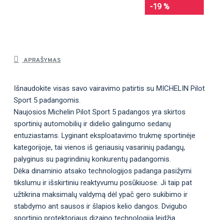
-19 %
APRAŠYMAS
Išnaudokite visas savo vairavimo patirtis su MICHELIN Pilot
Sport 5 padangomis.
Naujosios Michelin Pilot Sport 5 padangos yra skirtos
sportinių automobilių ir didelio galingumo sedanų
entuziastams. Lyginant eksploatavimo trukmę sportinėje
kategorijoje, tai vienos iš geriausių vasarinių padangų,
palyginus su pagrindinių konkurentų padangomis.
Dėka dinaminio atsako technologijos padanga pasižymi
tikslumu ir išskirtiniu reaktyvumu posūkiuose. Ji taip pat
užtikrina maksimalų valdymą dėl ypač gero sukibimo ir
stabdymo ant sausos ir šlapios kelio dangos. Dvigubo
sportinio protektoriaus dizaino technologija leidžia