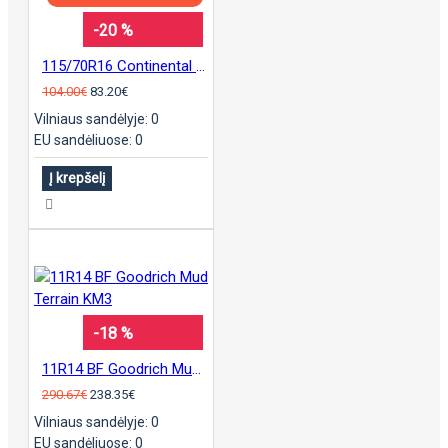
-20 %
115/70R16 Continental sContact
104.00€
83.20€
Vilniaus sandėlyje: 0
EU sandėliuose: 0
Į krepšelį
-18 %
11R14 BF Goodrich Mud Terrain KM3
290.67€
238.35€
Vilniaus sandėlyje: 0
EU sandėliuose: 0